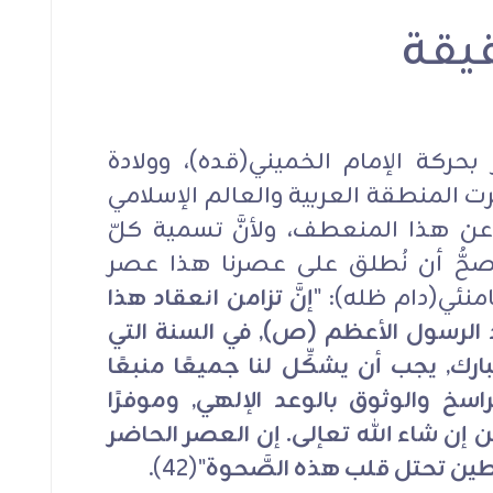
قيقة
ون
الانتخابات ركن النظام
قدوة حركة وجهاد ’ح
الله’
الوليُّ المجدِّد
 بحركة الإمام الخميني(قده)، وولادة
َّرت المنطقة العربية والعالم الإسلامي
الوليُّ المجدِّد
 عن هذا المنعطف، ولأنَّ تسمية كلّ
ه يصحُّ أن نُطلق على عصرنا هذا عصر
امنئي(دام ظله): "
إنَّ تزامن انعقاد هذا
د الرسول الأعظم (ص), في السنة التي
ارك, يجب أن يشكِّل لنا جميعًا منبعًا
راسخ والوثوق بالوعد الإلهي, وموفرًا
ين إن شاء الله تعإلى. إن العصر الحاضر
طين تحتل قلب هذه الصَّحوة
"(42).