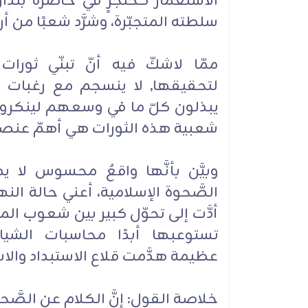
الاستعمار كخنجرٍ في خاصرة بلدا
سلطته المتجبّرة، وشرَّد شعبًا من أر
ممّا لاشكّ فيه أنّ تبنّي ثور
لتحقيقها, لا ينسجم مع رغبات أ
يبذلون كلّ ما في وسعهم لينكروا ذلك
شعبية هذه الثورات هي أهمّ عنصر ف
وبيَّن بأنَّها واقعٌ محسوس لا ي
الصَّحوة الإسلامية، أعني حالة النه
أدَّت إلى تحوّل كبير بين شعوب ال
تستوعبها أبدًا محاسبات الشياط
عظيمة هدَّمت قلاع الاستبداد والا
خلاصة القول: إنَّ الکلام عن الصّ