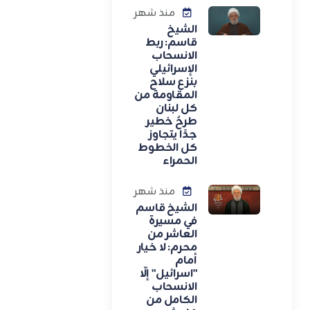
منذ شهر
الشيخ
قاسم: ربط
الانسحاب
الإسرائيلي
بنزع سلاح
المقاومة من
كل لبنان
طرحٌ خطير
جدًا يتجاوز
كل الخطوط
الحمراء
منذ شهر
الشيخ قاسم
في مسيرة
العاشر من
محرم: لا خيار
أمام
"اسرائيل" إلّا
الانسحاب
الكامل من