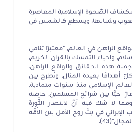
ستكشاف الصَّحوة الإسلامية المعاصرة
الشعوب وشبابها، ويسطع كالشمس في
لواقع الراهن في العالم, "معتبرًا تنامي
إسلام, وإحياء التمسك بالقرآن الكريم,
من جملة هذه الحقائق والواقع الراهن.
ّ أهدافًا بعيدة المنال, وتُطرح بين
لم الإسلامي منذ سنوات متمادية,
رًا حيًّا بين شرائح المسلمين, خاصة
مما لا شك فيه أنَّ لانتصار الثَّورة
لإيراني في بثّ روح الأمل بين الأُمَّة
جال"(43).