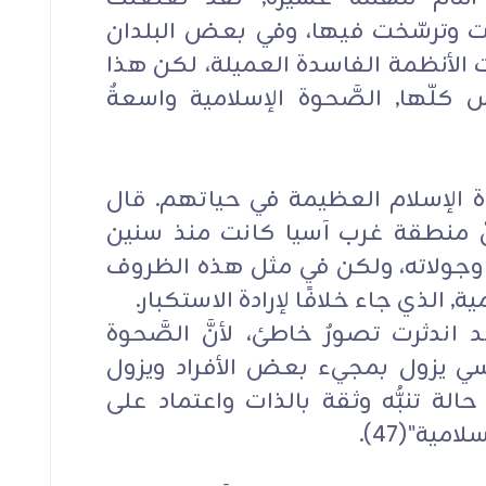
نفذت وترسّخت فيها، وفي بعض البلدان
رت الأنظمة الفاسدة العميلة، لكن هذا
 كلّها, الصَّحوة الإسلامية واسعةٌ
ة الإسلام العظيمة في حياتهم. قال
أنَّ منطقة غرب آسيا كانت منذ سنين
 وجولاته، ولكن في مثل هذه الظروف
, الذي جاء خلافًا لإرادة الاستكبار.
قد اندثرت تصورٌ خاطئ، لأنَّ الصَّحوة
ي يزول بمجيء بعض الأفراد ويزول
 حالة تنبُّه وثقة بالذات واعتماد على
ية"(47).