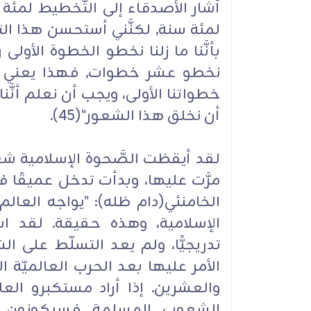
أشار الأصدقاء إلى التَّخطيط لمئة س
لمئة سنة, لكنَّني أستحسن هذا ال
بأنَّنا ما زلنا نخطو الخطوة الأولى 
نخطو عشر خطوات, فهذا يعني ثلاث
خطواتنا الأولى، ويجب أن نعلم أنّ
أن نخلق هذا الشعور"(45).
لقد أيقظت الصَّحوة الإسلامية شعوب
مرَّت عليها، وبدأت تدخل عميقًا ف
الخامنئي(دام ظله): "يواجه العالم 
الإسلامية، وهذه حقيقة. لقد اس
تدريجيًّا، ولم يعد التسلّط على
الأمر عليها بعد الحرب العالميّة ا
والعشرين. إذا أراد مستكبرو ال
الشعوب المسلمة فسيكونون أ