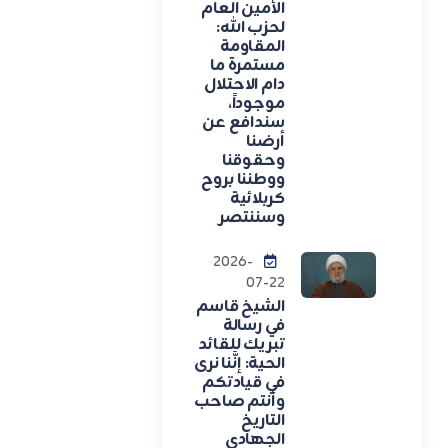
الأمين العام
لحزب الله:
المقاومة
مستمرة ما
دام الاحتلال
موجوداً،
سندافع عن
أرضنا
وحقوقنا
ووطننا بروح
كربلائية
وسننتصر
2026-
07-22
الشيخ قاسم
في رسالة
تبريك للقائد
الحية: إنَّنا نرى
في قيادتكم
وأنتم صاحب
التاريخ
الجهادي