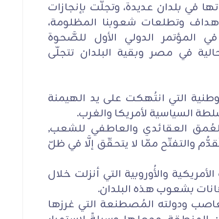
ها في بلدان عديدة، وتجلَّت بإنجازات
هداف وتطلعات شعوبنا المظلومة،
في المؤتمر الدولي الأول للصَّحوة
لحالية في مصر وبقية البلدان تتجلّى
الوطنية التي انتُهكت على يد الهيمنة
سلطة السياسية لأمريكا والغرب.
ل العُمق العقائدي والعاطفي للشعب,
ُّم والتفتّح ممّا لا يتحقّق إلَّا في ظلّ
لأمريكية والأُوروبية التي أنزلت خلال
هانات بشعوب هذه البلدان.
غاصب ودولته المُصطنعة التي غرزها