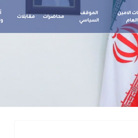
ت الامين
الموقف
أ
محاضرات
مقابلات
العام
السياسي
ول