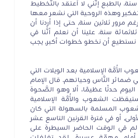
نة. بالطبع إنَّني لا أعتقد بالتَّخطيط
تفكير وهذه الروحية التي نشعر معها
رغم مرور ثلاثين سنة, حتى إذا أردنا أن
مائة سنة. علينا أن نعلم أنَّنا في
َنا نستطيع أن نخطو خطوات أكبر, يجب
 الأُمَّة الإسلامية بعد الويلات التي
ي ضمائر النَّاس وحياتهم. قال الإمام
اليوم حدثًا عظيمًا، ألا وهو الصَّحوة
تيقظت الشعوب والأُمَّة الإسلامية
 الشعوب المسلمة بالسهولة التي كان
لأولى, أو في فترة القرنين التاسع عشر
عالم في الوقت الحاضر السيطرة على
مام مهمّة عسيرة, لقد تغلغلت