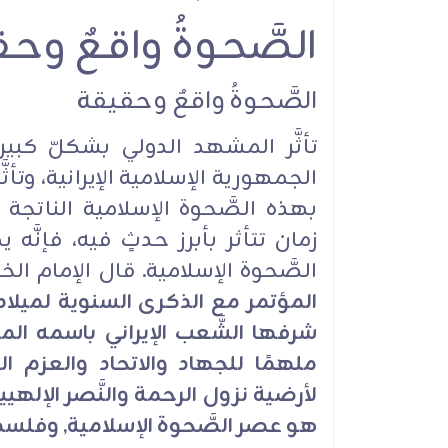
الصَّحوةُ واقعٌ وح
الاستفادة من الفن
الصَّحوةُ واقعٌ وحقيقة
الوليُّ المجدِّد
تأثَّر المشهد الدولي بشكلّ كبير
الجمهورية الإسلامية الإيرانية، وتأث
بهذه الصَّحوة الإسلامية الناتجة
زمان تتأثر بأبرز حدثٍ فيه، فإنَّ
الصَّحوة الإسلامية. قال الإمام الخ
المؤتمر مع الذكرى السنوية لميلا
شرفها الشَّعب الإيراني باسمه المب
ملهمًا للجهاد والاتحاد والعزم ال
لأرضية نزول الرحمة والنَّصر الإلهي
هو عصر الصَّحوة الإسلامية, وفلس