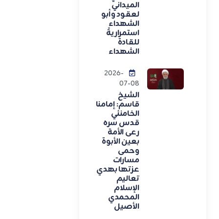
الميداني
لعقود وأبو
الشهداء
استمراريةً
للقادة
الشهداء
2026-
07-08
الشيخ
قاسم: إمامنا
الخامنئي
قدس سره
رعى الأمة
بعين الأبوة
وحمى
مسارات
عزتها بهدي
تعاليم
الإسلام
المحمدي
الأصيل