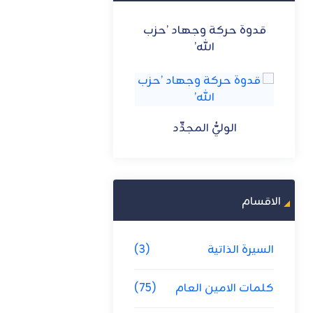
زب
الاستفادة من الفنون
الانتخابات ركن النظام
الوليُّ المجدِّد
الوليُّ المجدِّد
الاقسام
السيرة الذاتية
(3)
كلمات الامين العام
(75)