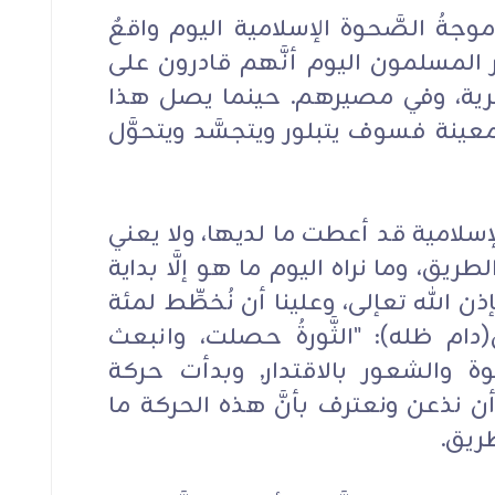
وجةُ الصَّحوة الإسلامية اليوم واقعٌ
عر المسلمون اليوم أنَّهم قادرون على
بشرية، وفي مصيرهم. حينما يصل هذا
ينة فسوف يتبلور ويتجسَّد ويتحوَّل
الإسلامية قد أعطت ما لديها، ولا يعني
ريق، وما نراه اليوم ما هو إلَّا بداية
ذن الله تعإلى، وعلينا أن نُخطِّط لمئة
دام ظله): "الثَّورةُ حصلت، وانبعث
حوة والشعور بالاقتدار, وبدأت حركة
 أن نذعن ونعترف بأنَّ هذه الحركة ما
طريق.