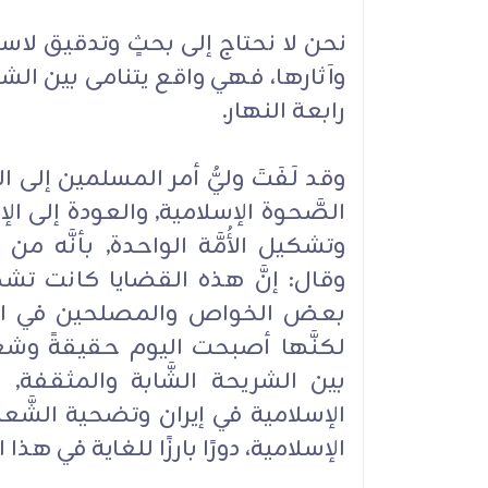
نحن لا نحتاج إلى بحثٍ وتدقيق لا
وآثارها، فهي واقع يتنامى بين 
رابعة النهار.
وقد لَفَتَ وليُّ أمر المسلمين إلى ا
الصَّحوة الإسلامية, والعودة إلى ال
وتشكيل الأُمَّة الواحدة, بأنَّه 
وقال: إنَّ هذه القضايا كانت تشكل
بعض الخواص والمصلحين في العا
لكنَّها أصبحت اليوم حقيقةً وشعا
بين الشريحة الشَّابة والمثقفة, و
الإسلامية في إيران وتضحية الشَّعب ا
الإسلامية، دورًا بارزًا للغاية في هذا الم