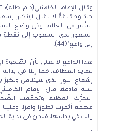
وقال الإمام الخامنئي(دام ظله): "م
جادّ وحقيقةٌ لا تقبل الإنكار. يش
التأثير في العالم, وفي وضع ال
الشعور لدى الشعوب إلى نقطةٍ مع
إلى واقع"(44).
هذا الواقع لا يعني بأنَّ الصَّحوة 
نهاية المطاف، فما زلنا في بداية الط
إشعاع النور الذي سيتنامى ويكبرُ بإ
سنة قادمة. قال الإمام الخامنئي(
التحرُّك العظيم وتحقَّقت الصَّ
مهمة أثمرت تطورًا وافرًا. وعلينا
زالت في بدايتها, فنحن في بداية ال