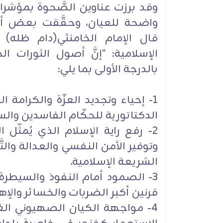
وقد برزت عناوين الصَّحوة بمؤشرات
واضحة للعيان، وحقَّقت بعض أ
قال الإمام الخامنئي(دام ظله) 
الإسلامية: "إنَّ أصول الثورات ا
بالدرجة الأولى بما يلي:
1- إحياء وتجديد العزّة والكرامة 
الدكتاتورية للحكّام الفاسدين وال
2- رفع راية الإسلام الذي يُمثّ
وتوفير الأمن النفسي والعدالة والتَّقد
الشريعة الإسلامية.
3- الصمود أمام النفوذ والسيطرة ا
قرنين أكبر الضربات والخسائر والإ
4- مواجهة الكيان الصهيوني ال