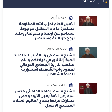
اخر الاضافات
منذ 4 أيام
الأمين العام لحزب الله: المقاومة
مستمرة ما دام الاحتلال موجوداً،
سندافع عن أرضنا وحقوقنا ووطننا
بروح كربلائية وسننتصر
2026-07-22
الشيخ قاسم في رسالة تبريك للقائد
الحية: إنَّنا نرى في قيادتكم وأنتم
صاحب التاريخ الجهادي الميداني
لعقود وأبو الشهداء استمراريةً
للقادة الشهداء
2026-07-08
الشيخ قاسم: إمامنا الخامنئي قدس
سره رعى الأمة بعين الأبوة وحمى
مسارات عزتها بهدي تعاليم الإسلام
المحمدي الأصيل