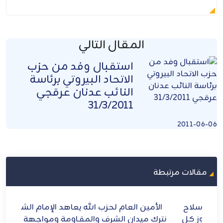
المقال التالي
استقبال وفد من حزب
الاتحاد البيروتي برئاسة
النائب عدنان عرقجي
31/3/2011
2011-06-06
مقالات مرتبطة
ح
الأمين العام لحزب الله يعاهد الإمام الشهيد: لن
الش
ل
نترك ميدان الشرف والمقـاومة ومواجهة الطاغوت