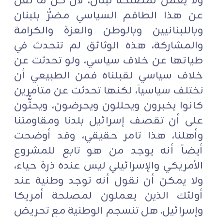
ولا يعمل لمصلحة لبنان، لأن كل ما نُقل
عن هذا الطاقم السياسي مضرٌّ بلبنان
وباللبنانيين وبالوطن والعزة والكرامة
والمشاركة، هذه الوثائق لم تتحدث في
طياتها عن خلاف سياسي، ولو تحدثت عن
خلاف سياسي لقبلناه فمن الطبيعي أن
نختلف سياسياً، لكنها تحدثت عن متآمرين
كانوا يخبرون ويحللون ويحرضون، ويحثُّون
على أن تقصف إسرائيل بلدنا ومقاومتنا
وأهلنا، هذا تآمر حقيقي، وقد أوضحت
أيضاً أنه يوجد من هو تابع للمشروع
الأمريكي والإسرائيلي ليس عنده ذرة حياء،
ولا يمكن أن نقول أنه توجد وطنية عند
أولئك الذين يعملون لمصلحة أمريكا
وإسرائيل. هل تنسجم الوطنية مع تحريض