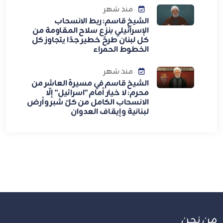
منذ شهر
الشيخ قاسم: ربط الانسحاب
الإسرائيلي بنزع سلاح المقاومة من
كل لبنان طرحٌ خطير جدًا يتجاوز كل
الخطوط الحمراء
منذ شهر
الشيخ قاسم في مسيرة العاشر من
محرم: لا خيار أمام "اسرائيل" إلّا
الانسحاب الكامل من كلّ شبر وأرض
لبنانية وإيقاف العدوان
من نحن