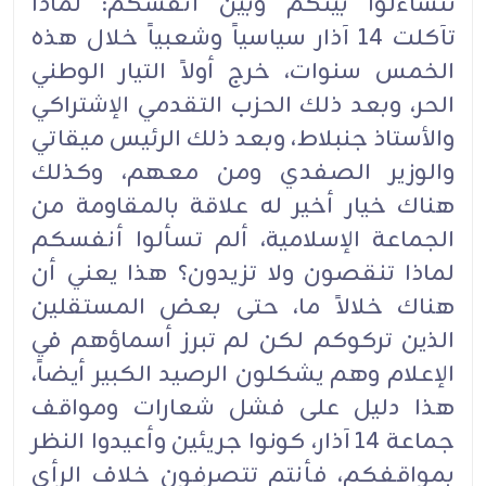
تتساءلوا بينكم وبين أنفسكم: لماذا
تآكلت 14 آذار سياسياً وشعبياً خلال هذه
الخمس سنوات، خرج أولاً التيار الوطني
الحر، وبعد ذلك الحزب التقدمي الإشتراكي
والأستاذ جنبلاط، وبعد ذلك الرئيس ميقاتي
والوزير الصفدي ومن معهم، وكذلك
هناك خيار أخير له علاقة بالمقاومة من
الجماعة الإسلامية، ألم تسألوا أنفسكم
لماذا تنقصون ولا تزيدون؟ هذا يعني أن
هناك خلالاً ما، حتى بعض المستقلين
الذين تركوكم لكن لم تبرز أسماؤهم في
الإعلام وهم يشكلون الرصيد الكبير أيضاً،
هذا دليل على فشل شعارات ومواقف
جماعة 14 آذار، كونوا جريئين وأعيدوا النظر
بمواقفكم، فأنتم تتصرفون خلاف الرأي