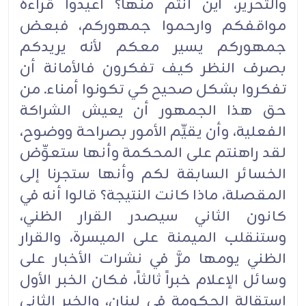
والتحرير، أين أنتم منها؟ أعيدوا قراءة
مواقفكم وارحموا جمهوركم، فبعض
جمهوركم يسير معكم لأنه يريدكم
بصرف النظر كيف تفكرون فالأمانة أن
تفكروا بشكل صحيح كي تكونوا أمناء. من
حق هذا الجمهور أن يعيش الشراكة
الفعلية، وأن يقيِّم الأمور بصراحة ووضوح،
لقد راهنتم على المحكمة وأنها ستعوِّض
الخسائر السابقة لكم وأنها ستجرنا إلى
المقصلة، ماذا كانت النتيجة؟ قالوا أنه في
كانون الثاني سيصدر القرار الظني،
وستنقلب الميمنة على الميسرة، والقرار
الظني يومها مرَّ في نشرات الأخبار على
وسائل الإعلام خبراً ثالثاً، فكان الخبر الأول
استقالة الحكومة في لبنان، والخبر الثاني