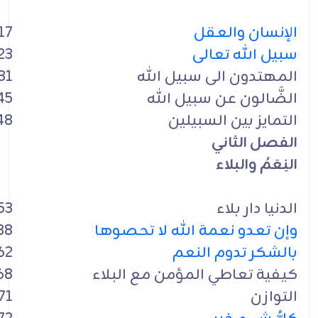
الإنسان والعقل
17
سبيل الله تعالى
23
المهتدون الى سبيل الله
31
الضَّالون عن سبيل الله
45
التمايز بين السبيلين
48
الفصل الثاني
النِعَمُ والبلاء
الدنيا دار بلاء
53
وإن تعدو نعمة الله لا تحصوها
38
بالشكر تدوم النعم
62
كيفية تعاطي المؤمن مع البلاء
68
التوازن
71