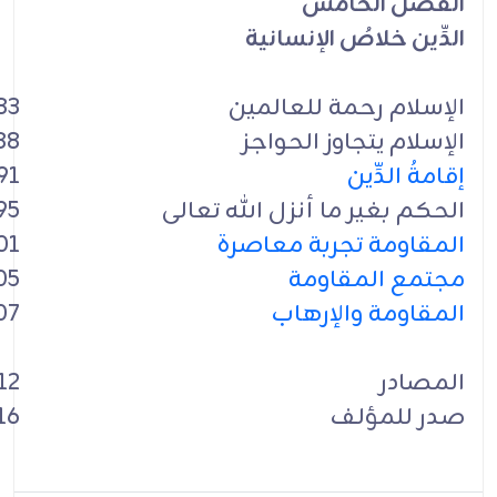
الفصل الخامس
الدِّين خلاصُ الإنسانية
الإسلام رحمة للعالمين
83
الإسلام يتجاوز الحواجز
88
إقامةُ الدِّين
91
الحكم بغير ما أنزل الله تعالى
95
المقاومة تجربة معاصرة
01
مجتمع المقاومة
05
المقاومة والإرهاب
07
المصادر
12
صدر للمؤلف
16