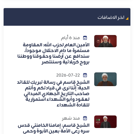
اخر الاضافات
منذ 6 أيام
الأمين العام لحزب الله: المقاومة
مستمرة ما دام الاحتلال موجوداً،
سندافع عن أرضنا وحقوقنا ووطننا
بروح كربلائية وسننتصر
2026-07-22
الشيخ قاسم في رسالة تبريك للقائد
الحية: إنَّنا نرى في قيادتكم وأنتم
صاحب التاريخ الجهادي الميداني
لعقود وأبو الشهداء استمراريةً
للقادة الشهداء
منذ شهر
الشيخ قاسم: إمامنا الخامنئي قدس
سره رعى الأمة بعين الأبوة وحمى