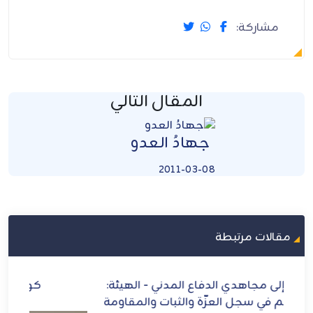
مشاركة:
المقال التالي
جهادُ العدو
2011-03-08
مقالات مرتبطة
ة:
كواليس اللقاء مع "الأمين العام"
از
ومة