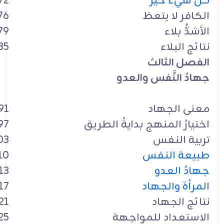
كلُّ شيء خير
72
الكافر لا يتعظ
76
الأشدُّ بلاء
79
نتائج البلاء
85
الفصل الثالث
جهادُ النَّفس والعدو
معنى الجهاد
91
اختيارُ المنهج بدايةُ الطريق
97
تربية النفس
03
طبيعة النفس
10
جهادُ العدو
13
المرأة والجهاد
17
نتائج الجهاد
21
الاستعداد للمواجهة
25