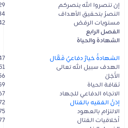
إن تنصروا الله ينصركم
29
النصرُ بتحقيق الأهداف
34
مستويات الرفض
42
الفصل الرابع
الشهادة والحياة
الشهادةُ خيارٌ دفاعيٌ فَعَّال
47
الهدف سبيل الله تعالى
51
الأَجَلْ
56
ثقافة الحياة
59
الاتجاه الدفاعي للجهاد
67
إذنُ الفقيه بالقتال
72
الالتزام بالعهود
75
أخلاقيات القتال
77