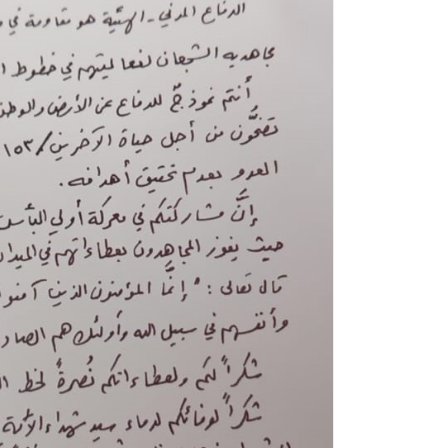
كواليس اللقاء مع "ا
العام"
مقالات