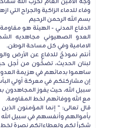
وجه الأمين العام لحزب الله سما
وفاء للدماء الزاكية والجراح التي از
بسم الله الرحمن الرحيم
الدفاع المدني - الهيئة هو مقاومة
العدو الصهيوني مجاهديه الش
الامامية وفي كل مساحة الوطن.
أنتم نموذجٌ للدفاع عن الأرض وا
ساهموا بدمائهم في هزيمة العدو 
إن مشاركتكم في معركة أولي البأس 
سبيل الله، حيث يفوز المجاهدون ب
مع الله ووفائهم لخط المقاومة.
قال تعالى: " إنما المؤمنون الذين 
بأموالهم وأنفسهم في سبيل الله وأو
شكراً لكم ولعطاءاتكم نصرة لخط الو