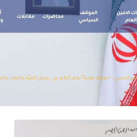
ت الامين
الموقف
أ
محاضرات
مقابلات
العام
السياسي
ول
 المدني - الهيئة: هنيئاً لكم أنكم في سجل العزّة والثبات وال