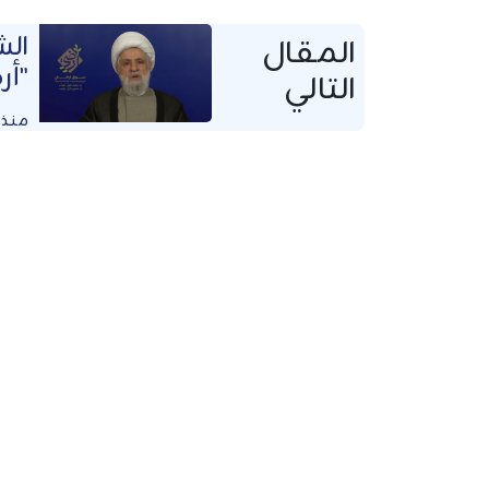
ال
المقال
"أر
التالي
منذ 9 أشهر