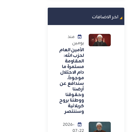
اخر الاضافات
منذ
يومين
الأمين العام
لحزب الله:
المقاومة
مستمرة ما
دام الاحتلال
موجوداً،
سندافع عن
أرضنا
وحقوقنا
ووطننا بروح
كربلائية
وسننتصر
2026-
07-22