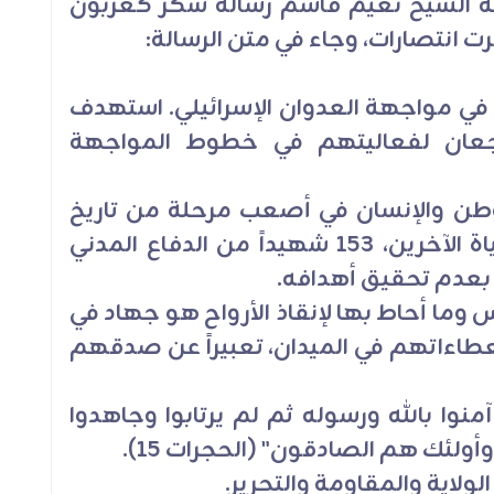
حة الشيخ نعيم قاسم رسالة شكر كعربون
هرت انتصارات، وجاء في متن الرسالة:
 في مواجهة العدوان الإسرائيلي. استهدف
جعان لفعاليتهم في خطوط المواجهة
لوطن والإنسان في أصعب مرحلة من تاريخ
لبنان الحديث، تضحُّون من أجل حياة الآخرين، 153 شهيداً من الدفاع المدني
بعدم تحقيق أهدافه.
وما أحاط بها لإنقاذ الأرواح هو جهاد في
عطاءاتهم في الميدان، تعبيراً عن صدقهم
آمنوا بالله ورسوله ثم لم يرتابوا وجاهدوا
لئك هم الصادقون" (الحجرات 15).
لاية والمقاومة والتحرير.