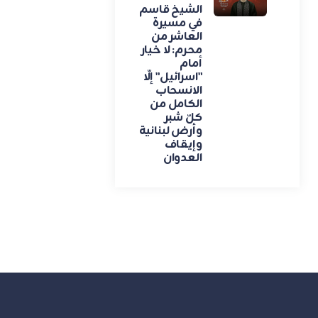
الشيخ قاسم
في مسيرة
العاشر من
محرم: لا خيار
أمام
"اسرائيل" إلّا
الانسحاب
الكامل من
كلّ شبر
وأرض لبنانية
وإيقاف
العدوان