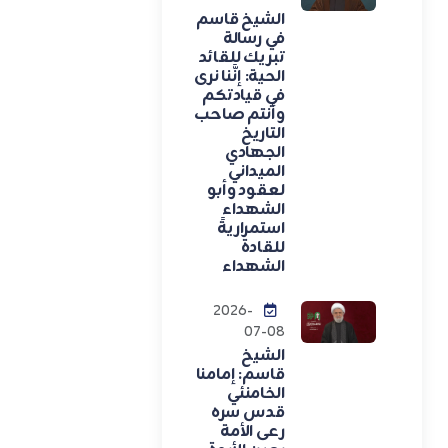
الشيخ قاسم
في رسالة
تبريك للقائد
الحية: إنَّنا نرى
في قيادتكم
وأنتم صاحب
التاريخ
الجهادي
الميداني
لعقود وأبو
الشهداء
استمراريةً
للقادة
الشهداء
2026-
07-08
الشيخ
قاسم: إمامنا
الخامنئي
قدس سره
رعى الأمة