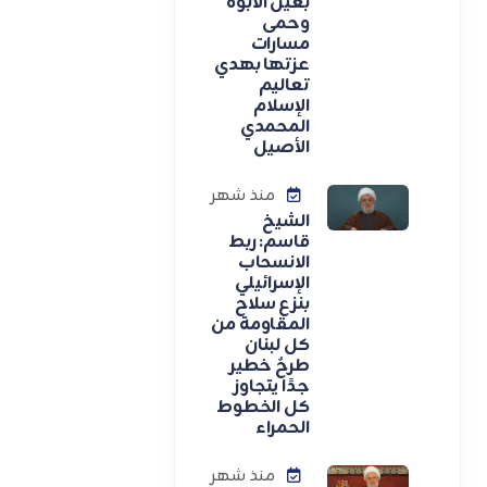
بعين الأبوة
وحمى
مسارات
عزتها بهدي
تعاليم
الإسلام
المحمدي
الأصيل
منذ شهر
الشيخ
قاسم: ربط
الانسحاب
الإسرائيلي
بنزع سلاح
المقاومة من
كل لبنان
طرحٌ خطير
جدًا يتجاوز
كل الخطوط
الحمراء
منذ شهر