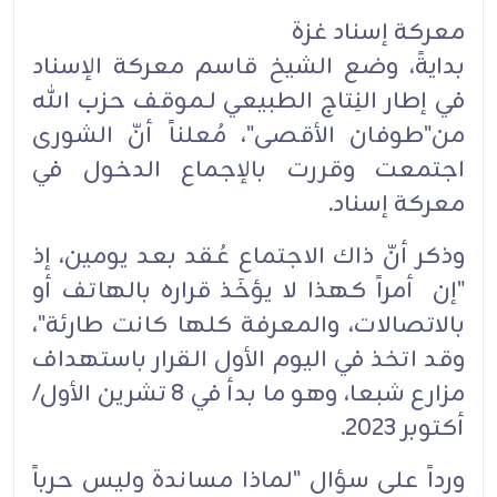
معركة إسناد غزة
بدايةً، وضع الشيخ قاسم معركة الإسناد
في إطار النِتاج الطبيعي لـموقف حزب الله
من"طوفان الأقصى"، مُعلناً أنّ الشورى
اجتمعت وقررت بالإجماع الدخول في
معركة إسناد.
وذكر أنّ ذاك الاجتماع عُقد بعد يومين، إذ
"إن أمراً كهذا لا يؤخَذ قراره بالهاتف أو
بالاتصالات، والمعرفة كلها كانت طارئة"،
وقد اتخذ في اليوم الأول القرار باستهداف
مزارع شبعا، وهو ما بدأ في 8 تشرين الأول/
أكتوبر 2023.
ورداً على سؤال "لماذا مساندة وليس حرباً