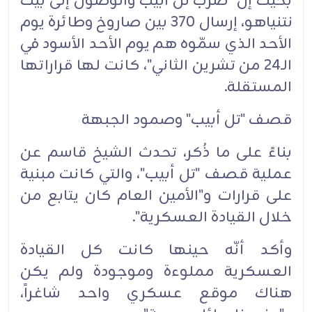
بحيث إنّ "ضرب تل أبيب والوصول إلى بيت
نتنياهو، إرسال 370 بين صاروخ وطائرة يوم
الأحد الذي سمّوه هم يوم الأحد الأسود في
الـ24 من تشرين الثاني"، كانت لها قراراتها
المستقلة.
قصف "تل أبيب" وصمود الجبهة
بناءً على ما ذُكر، تحدث الشيخ قاسم عن
عملية قصف "تل أبيب"، والتي كانت مبنية
على قرارات و"الأمين العام كان يتابع من
خلال القيادة العسكرية".
وأكد أنّه حينها كانت كل القيادة
العسكرية مملوءة وموجودة ولم يكن
هناك موقع عسكري واحد شاغراً،