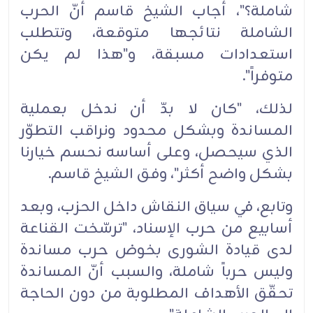
شاملة؟"، أجاب الشيخ قاسم أنّ الحرب
الشاملة نتائجها متوقعة، وتتطلب
استعدادات مسبقة، و"هذا لم يكن
متوفراً".
لذلك، "كان لا بدّ أن ندخل بعملية
المساندة وبشكل محدود ونراقب التطوّر
الذي سيحصل، وعلى أساسه نحسم خيارنا
بشكل واضح أكثر"، وفق الشيخ قاسم.
وتابع، في سياق النقاش داخل الحزب، وبعد
أسابيع من حرب الإسناد، "ترسّخت القناعة
لدى قيادة الشورى بخوض حرب مساندة
وليس حرباً شاملة، والسبب أنّ المساندة
تحقّق الأهداف المطلوبة من دون الحاجة