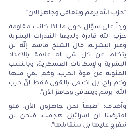
"حزب الله يرمم ويتعافى وجاهز الآن"
ورداً على سؤال حول ما إذا كانت مقاومة
حزب الله قادرة ولديها القدرات البشرية
وغير البشرية، قال الشيخ قاسم إنّه لن
يتكلم عن كل شي له علاقة بالأعداد
البشرية والإمكانات العسكرية، وبالنسب
المئوية عن قوة الحزب، وكم بقي منها
وكم راح، بل اكتفى بالقول فقط إنّ حزب
الله "يرمم ويتعافى وجاهز الآن".
وأضاف: "طبعاً نحن جاهزون الآن، فلو
افترضنا أنّ إسرائيل هجمت، فنحن لن
نتفرج عليها بل سنقاتلها".