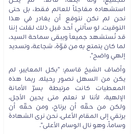
للجميع، وله أيضاً، قائلاً: "لم يكن
استشهاده مفاجئاً للعالم فقط، بل حتى
نحن لم نكن نتوقع أن يغادر في هذا
التوقيت. لو سألني أحد قبل ذلك لقلت إننا
قد نُستشهد جميعاَ ويبقى سماحة السيد،
لما كان يتمتع به من قوّة، شجاعة، وتسديد
إلهي واضح".
وأضاف الشيخ قاسم: "بكل المعايير، لم
يكن من السهل تصور رحيله. ربما هذه
المعطيات كانت مرتبطة بسرّ الأمانة
الإلهية، لأننا لا نعلم متى يحين الأجل،
ولكن من حقّه أن يرتاح، ومن حقّه أن
يرتقي إلى المقام الأعلى. نحن نرى الشهادة
وساماً، وهو نال الوسام الأعلى".