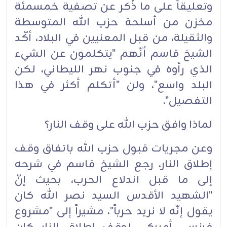
وتعليقاً على ما ذُكر عن تصفية خمسمئة
مخزن من أسلحة حزب الله المتوسطة
والثقيلة، من قبل المعنيين في البلاد، أكّد
الشيخ قاسم أنّهم "يتكلمون عن الشيء
الذي رأوه في جنوب نهر الليطاني، لكن
البلد واسع"، ولن "أتكلم أكثر في هذا
التفصيل".
لماذا وافق حزب الله على وقف النار؟
وعن مجريات قبول حزب الله باتفاق وقف
إطلاق النار، رجع الشيخ قاسم في شرحه
إلى ما قبل اندلاع الحرب، بحيث إنّ
"الشهيد الأقدس السيد نصر الله كان
يقول إنّه لا نريد حرباً"، مشيراً إلى "مشروع