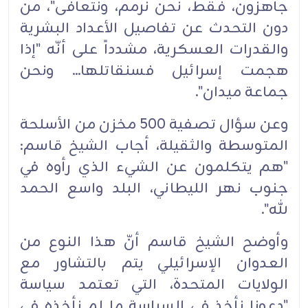
جاهزون، فقط، نحن نرمم، ونتعافى"، من
دون التحدث عن تفاصيل الأعداد البشرية
والقدرات العسكرية، مشدداً على أنّه "إذا
هجمت إسرائيل فسنقاتلها... ونحن
جماعة ميدان".
وعن سؤال تصفية 500 مخزن من الأسلحة
المتوسطة والثقيلة، أجاب الشيخ قاسم:
"هم يتكلمون عن الشيء الذي رأوه في
جنوب نهر الليطاني، البلد واسع الحمد
لله".
وأوضح الشيخ قاسم أنّ هذا النوع من
العدوان الإسرائيلي يتم بالتشاور مع
الولايات المتحدة، التي تعتمد سياسة
"دعونا نأخذ في السياسة ما لم نأخذه في