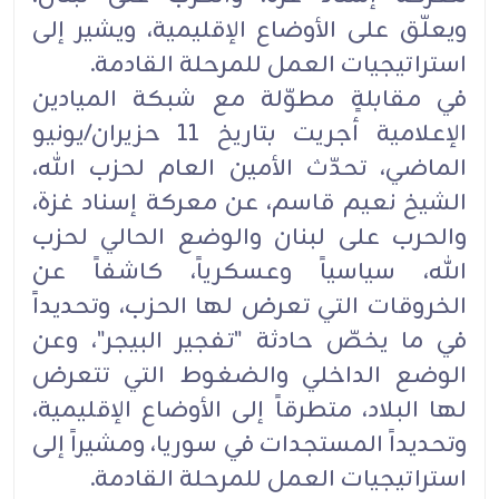
ويعلّق على الأوضاع الإقليمية، ويشير إلى
استراتيجيات العمل للمرحلة القادمة.
في مقابلةٍ مطوّلة مع شبكة الميادين
الإعلامية أجريت بتاريخ 11 حزيران/يونيو
الماضي، تحدّث الأمين العام لحزب الله،
الشيخ نعيم قاسم، عن معركة إسناد غزة،
والحرب على لبنان والوضع الحالي لحزب
الله، سياسياً وعسكرياً، كاشفاً عن
الخروقات التي تعرض لها الحزب، وتحديداً
في ما يخصّ حادثة "تفجير البيجر"، وعن
الوضع الداخلي والضغوط التي تتعرض
لها البلاد، متطرقاً إلى الأوضاع الإقليمية،
وتحديداً المستجدات في سوريا، ومشيراً إلى
استراتيجيات العمل للمرحلة القادمة.