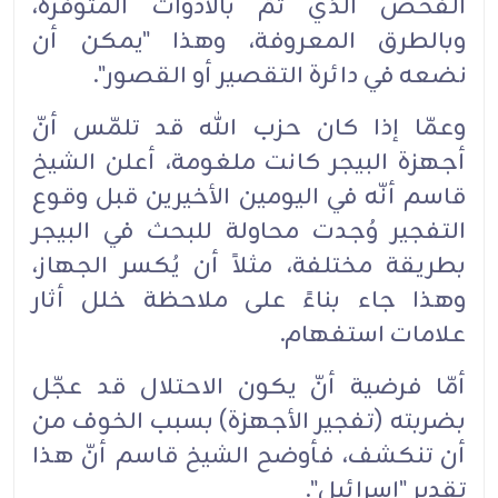
الفحص الذي تمّ بالأدوات المتوفرة،
وبالطرق المعروفة، وهذا "يمكن أن
نضعه في دائرة التقصير أو القصور".
وعمّا إذا كان حزب الله قد تلمّس أنّ
أجهزة البيجر كانت ملغومة، أعلن الشيخ
قاسم أنّه في اليومين الأخيرين قبل وقوع
التفجير وُجدت محاولة للبحث في البيجر
بطريقة مختلفة، مثلاً أن يُكسر الجهاز،
وهذا جاء بناءً على ملاحظة خلل أثار
علامات استفهام.
أمّا فرضية أنّ يكون الاحتلال قد عجّل
بضربته (تفجير الأجهزة) بسبب الخوف من
أن تنكشف، فأوضح الشيخ قاسم أنّ هذا
تقدير "إسرائيل".