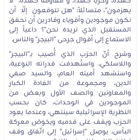
كهذه، وحزباً كهذا، و مقاومة كهذه، "لا
يهزمون"، متسائلاً: "هل تتوقعون إلّا أن
نكون موجودين وأقوياء وقادرين أن نحقق
المستقبل الذي نريده نحن"؟ داعياً إلى
الاستماع إلى أقوال جرحى "البيجر" والناس.
وشرح أنّ الحزب الذي أُصيب بـ"البيجر"
واللاسلكي، واستُهدفت قدراته النوعية،
واستشهد أمينه العام، والسيد صفي
الدين، ومجموعة من القادة الكبار
والمعاونين والصف الأول وبعض من
الموجودين في الوحدات، كان بحسب
النظرية الإسرائيلية سينتهي، وعندما يعود
الحزب ويقف على قدميه ويخوض معركة
البأس، يوصِل "إسرائيل" إلى اتّفاق وقف