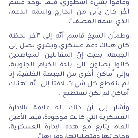
وقاموا بشىء أسطوري، فيما يوجد قسم
آخَر كان يأتي من الخارج واسمه الدعم،
الذي اسمه القصف".
وطمأن الشيخ قاسم أنّه إلى "آخر لحظة
كان هناك دعم عسكري وبشري يصل إلى
الجبهة، بحيث إنّ المقاتلين المجاهدين
كانوا يصلون إلى بلدة الخيام الجنوبية،
وإلى أماكن أخرى من الجبهة الخلفية، إذ
لم ينقطع كل شيء"، لافتاً إلى أنّه "هناك
أماكن لم نكن نستطيع".
وأشار إلى أنّ ذلك "له علاقة بالإدارة
العسكرية التي كانت موجودة، فيما الأمين
العام يتابع مع هذه الإدارة العسكرية،
وحاجاتها ومتطلباتها، وقرارها".