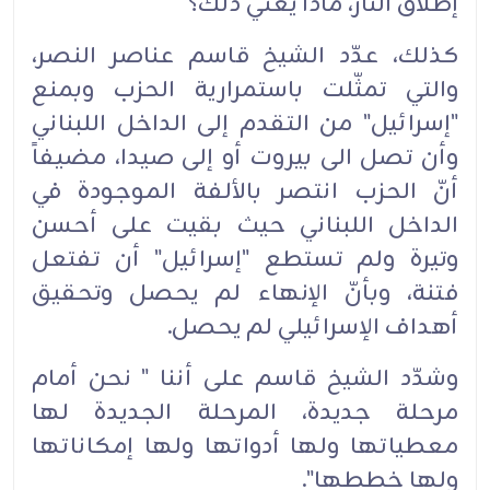
إطلاق النار، ماذا يعني ذلك؟
كذلك، عدّد الشيخ قاسم عناصر النصر،
والتي تمثّلت باستمرارية الحزب وبمنع
"إسرائيل" من التقدم إلى الداخل اللبناني
وأن تصل الى بيروت أو إلى صيدا، مضيفاً
أنّ الحزب انتصر بالألفة الموجودة في
الداخل اللبناني حيث بقيت على أحسن
وتيرة ولم تستطع "إسرائيل" أن تفتعل
فتنة، وبأنّ الإنهاء لم يحصل وتحقيق
أهداف الإسرائيلي لم يحصل.
وشدّد الشيخ قاسم على أننا " نحن أمام
مرحلة جديدة، المرحلة الجديدة لها
معطياتها ولها أدواتها ولها إمكاناتها
ولها خططها".