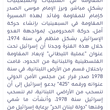
المقاومة في الستينيات والسبعينيات
بشكلٍ مباشر، وبرز الإمام موسى الصدر
كإمام ‏للمقاومة ‏وقائد لِهذه المسيرة
المقاومة في السبعينيات بإنشاء حركة
أمل، حركة المحرومين، لِمواجهة ‏العدو
الإسرائيلي ‏بشكل منظم في سنة 1974،
خلال هذه الفترة وجدنا أن إسرائيل تحت
عنوان "عملية ‏الليطاني" لإبعاد ‏المقاومة
الفلسطينية واللبنانية من الحدود، قامت
باحتلال قسم من الأرض اللبنانية، في ‏سنة
1978 صدر ‏قرار عن مجلس الأمن الدولي
عنوانه ورقمه "425" يدعو إسرائيل إلى أن
تنسحب من ‏الأراضي اللبنانية، ‏لم تنسحب
إسرائيل سنة 1978، وأنشأت ما سُمي
وقتها "دولة لبنان الحر" برعاية ‏إسرائيل من