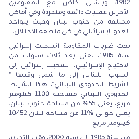
1982، وبالتالي خاض ‏مع ‏المقاومين
الآخرين عمليات دائمة ومنفردة وفي أماكن
مختلفة من جنوب لبنان وحيث يتواجد
العدو ‏‏الإسرائيلي في كل منطقة الاحتلال.‏
تحت ضربات المقاومة انسحبت إسرائيل
سنة 1985، يعني بعد ثلاث سنوات من
الاجتياح الإسرائيلي، ‏‏انسحبت إسرائيل إلى
الجنوب اللبناني إلى ما سُمي وقتها "
الشريط الحدودي اللبناني"، هذا الشريط
‏الحدودي ‏اللبناني مساحته 1100 كيلومتر
مربع، يعني 55% من مساحة جنوب لبنان،
يعني حوالي ‏‏11% من مساحة ‏لبنان 10452
كيلومتر مربع.‏
من سنة 1985 إلى سنة 2000، وقت التحرير،