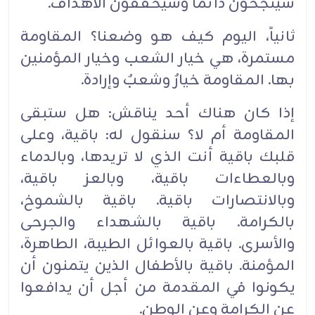
سينجحون دائماً وسيحققون الأهداف.‏
ثانياً، اليوم كيف هو وضعنا؟ المقاومة
مستمرة، هي خيار الشعب وخيار المؤمنين
بها. المقاومة خيارٌ وشعبٌ ‏وإرادة. ‏
إذا كان هناك أحد يناقش: هل ستبقى
المقاومة أم لا؟ سنقول له: باقية، وعلى
قلبك باقية أنت الذي لا تريدها، ‏وبالدماء
وبالعطاءات باقية، وبالعز باقية،
وبالانتصارات باقية. باقية بالشموخ،
بالكرامة. باقية بالشهداء ‏والجرحى
والأسرى. باقية بالعوائل الطيبة، الطاهرة،
المؤمنة. باقية بالأطفال الذين يتمنون أن
يكونوا في ‏المقدمة من أجل أن يدافعوا
عن الكرامة وعن الوطن.‏