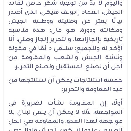
واليوم لا بدّ من توجيه شكر خاص لقائد
الجيش، العماد رادولف هيكل، الذي أصدر
بيانًا يعبّر عن وطنيته ‏ووطنية الجيش
ومكانته ودوره. هو قال: هذه مناسبة
تاريخية بإنجازاتها، والتحرير إنجاز وطني. أنا
أؤكد له ‏وللجميع: سنبقى دائمًا في مقولة
وثلاثية الجيش والشعب والمقاومة من
أجل أن نصنع المستقبل ونصنع ‏التحرير.‏
خمسة استنتاجات يمكن أن نستنتجها من
عيد المقاومة والتحرير:‏
أولًا، إن المقاومة نشأت لضرورة في
المواجهة، لأنه لا يمكن أن يبقى لبنان بلا
مواجهة لهذا العدو، ‏والمقاومة هي الحل
الطبيعي عندما لا يكون الجيش قادرًا، وهي