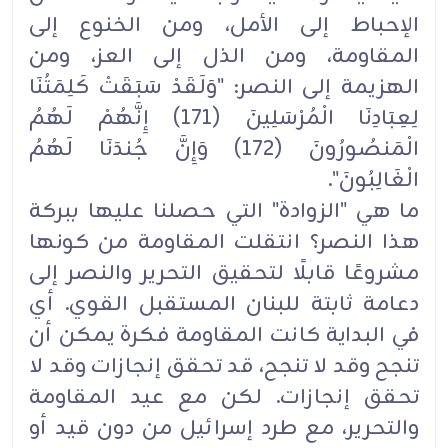
الإحباط إلى الأمل، ومن الخنوع إلى
المقاومة، ومن الذل إلى العز، ومن
الهزيمة إلى النصر: "وَلَقَدْ ‏سَبَقَتْ كَلِمَتُنَا
لِعِبَادِنَا الْمُرْسَلِينَ (171) إِنَّهُمْ لَهُمُ
الْمَنصُورُونَ (172) وَإِنَّ جُندَنَا لَهُمُ
الْغَالِبُونَ".‏
ما هي "الزوادة" التي حصلنا عليها ببركة
هذا النصر؟ انتقلت المقاومة من كونها
مشروعًا قابلًا لتحقيق ‏التحرير والنصر إلى
دعامة ثابتة للبنان المستقبل القوي. أي
في البداية كانت المقاومة فكرة يمكن أن
تنجح ‏وقد لا تنجح، قد تحقق إنجازات وقد لا
تحقق إنجازات. لكن مع عيد المقاومة
والتحرير، مع طرد إسرائيل من ‏دون قيد أو