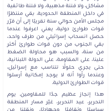
‏مشاكل، ولا فتنة مذهبية، ولا فتنة طائفية
في داخل المنطقة الحدودية. بقي منتظرًا
مجلس الأمن حوالي سنة ‏تقريبًا إلى أن قرّر
قوات طوارئ دولية، يعني اعرفوا عندما
حصل انسحاب إسرائيلي من طرف واحد،
بقي ‏الجنوب من دون قوات طوارئ أكثر
من سنة، والسبب هو محاولة الضغط
علينا، على المقاومة، على الدولة ‏اللبنانية،
حتى يجري حلولًا تتناسب مع إسرائيل،
وعندما رأوا أنه لا يوجد إمكانية أرسلوا
قوات الطوارئ ‏الدولية.‏
هذا إنجاز عظيم جدًا للمقاومين. يوم
التحرير، عيد التحرير، غيّر مسار المنطقة
سياسيًا وثقافيًا وجهاديًا، ‏ونقلنا من