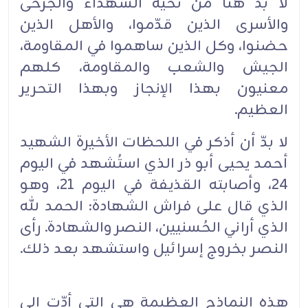
لا بدّ هنا من تحية الشهداء والجرحى
والأسرى الذين قدّموا، والأهل الذين
حضنوا، وكل الذين ساهموا في ‏المقاومة،
الجيش والشعب والمقاومة، كلهم
معنيون بهذا الإنجاز وبهذا التحرير
العظيم.‏
لا بدّ أن أذكر في اللحظات الأخيرة الشهيد
أحمد يحيى أبو ذر الذي استُشهد في اليوم
24، وأصابته القذيفة في ‏اليوم 21، وهو
الذي قال على فراش الشهادة: الحمد لله
الذي أراني الحُسنيين، النصر والشهادة. رأى
النصر ‏بخروج إسرائيل واستشهد بعد ذلك.
هذه النماذج العظيمة هي التي أدّت إلى