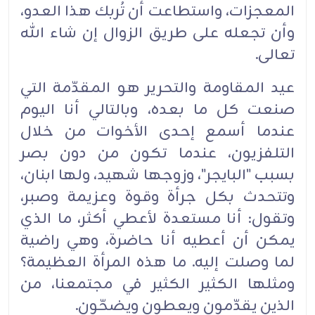
المعجزات، واستطاعت أن تُربك هذا العدو،
وأن تجعله ‏على طريق الزوال إن شاء الله
تعالى.‏
عيد المقاومة والتحرير هو المقدّمة التي
صنعت كل ما بعده، وبالتالي أنا اليوم
عندما أسمع إحدى الأخوات ‏من خلال
التلفزيون، عندما تكون من دون بصر
بسبب "البايجر"، وزوجها شهيد، ولها ابنان،
وتتحدث بكل ‏جرأة وقوة وعزيمة وصبر،
وتقول: أنا مستعدة لأعطي أكثر، ما الذي
يمكن أن أعطيه أنا حاضرة، وهي ‏راضية
لما وصلت إليه. ما هذه المرأة العظيمة؟
ومثلها الكثير الكثير في مجتمعنا، من
الذين يقدّمون ويعطون ‏ويضحّون.‏