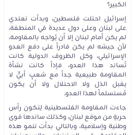
الكبير؟
إسرائيل احتلت فلسطين، وبدأت تعتدي
على لبنان وعلى دول عديدة في المنطقة،
لم يكن أمام لبنان إلا أن ‏‏يُواجه بالمقاومة،
لأن جيشه لم يكن قادراً على دفع العدو
الإسرائيلي، وكل الظروف الدولية كانت
تُساند ‏هذا ‏العدو، فإذاً كانت نشأة
المقاومة طبيعية جداً مع شعبٍ أبيٍّ لا
يقبل الذل ولا الاحتلال ولا أن يكون
‏مُستسلماً ‏لهذا العدو.‏
جاءت المقاومة الفلسطينية لِتكون رأس
حربةٍ من موقع لبنان، وكذلك ساندها قوى
وطنية وإسلامية، ‏وبالتالي ‏بدأت تنمو هذه