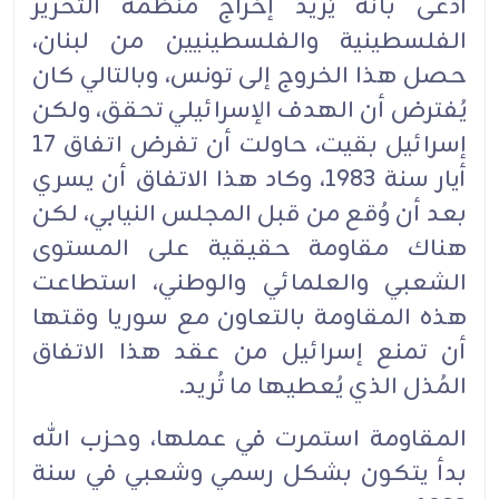
ادّعى بأنه يُريد ‏‏إخراج منظمة التحرير
الفلسطينية والفلسطينيين من لبنان،
حصل هذا الخروج إلى تونس، وبالتالي كان
‏‏يُفترض أن الهدف الإسرائيلي تحقق، ولكن
إسرائيل بقيت، حاولت أن تفرض اتفاق 17
أيار سنة 1983، ‏‏وكاد هذا الاتفاق أن يسري
بعد أن وُقع من قبل المجلس النيابي، لكن
هناك مقاومة حقيقية على المستوى
‏‏الشعبي والعلمائي والوطني، استطاعت
هذه المقاومة بالتعاون مع سوريا وقتها
أن تمنع إسرائيل من عقد ‏هذا ‏الاتفاق
المُذل الذي يُعطيها ما تُريد.‏
المقاومة استمرت في عملها، وحزب الله
بدأ يتكون بشكل رسمي وشعبي في سنة