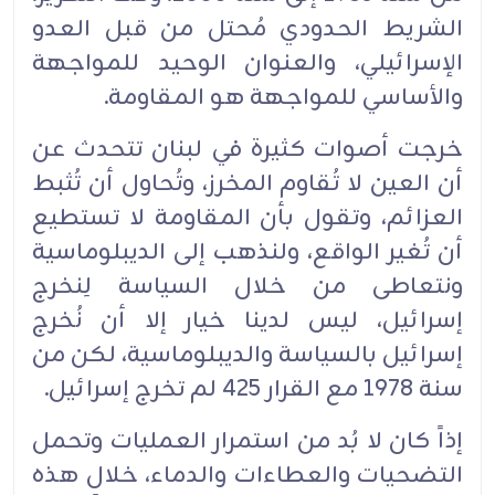
الشريط الحدودي مُحتل من قبل العدو
الإسرائيلي، والعنوان ‏‏الوحيد للمواجهة
والأساسي للمواجهة هو المقاومة.‏
خرجت أصوات كثيرة في لبنان تتحدث عن
أن العين لا تُقاوم المخرز، وتُحاول أن تُثبط
العزائم، وتقول بأن ‏‏المقاومة لا تستطيع
أن تُغير الواقع، ولنذهب إلى الديبلوماسية
ونتعاطى من خلال السياسة لِنخرج
‏إسرائيل، ‏ليس لدينا خيار إلا أن نُخرج
إسرائيل بالسياسة والديبلوماسية، لكن من
سنة 1978 مع القرار ‏‏425 لم تخرج ‏إسرائيل.‏
إذاً كان لا بُد من استمرار العمليات وتحمل
التضحيات والعطاءات والدماء، خلال هذه