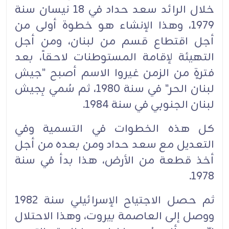
خلال الرائد ‏سعد حداد في 18 نيسان سنة
1979، وهذا الإنشاء هو خطوة أولى من
أجل ‏اقتطاع قسم من لبنان، ومن أجل
‏التهيئة لإقامة المستوطنات لاحقاً، بعد
فترةٍ من الزمن غيروا الاسم أصبح ‏‏"جيش
لبنان الحر" في سنة ‏‏1980، ثم سُمي بِجيش
لبنان الجنوبي في سنة 1984.‏
كل هذه الخطوات في التسمية وفي
التعديل مع سعد حداد ومن بعده من أجل
أخذ قطعة من الأرض، هذا بدأ ‏‏في سنة
1978.‏
ثم حصل الاجتياح الإسرائيلي سنة 1982
ووصل إلى العاصمة بيروت، وهذا الاحتلال