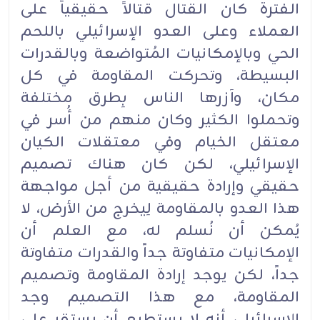
الفترة كان القتال ‏قتالاً ‏حقيقياً على
العملاء وعلى العدو الإسرائيلي باللحم
الحي وبالإمكانيات المُتواضعة وبالقدرات
‏البسيطة، ‏وتحركت المقاومة في كل
مكان، وآزرها الناس بِطرق مختلفة
وتحملوا الكثير وكان منهم من ‏أُسر في
معتقل ‏الخيام وفي معتقلات الكيان
الإسرائيلي، لكن كان هناك تصميم
حقيقي وإرادة حقيقية من ‏أجل مواجهة
هذا ‏العدو بالمقاومة لِيخرج من الأرض، لا
يُمكن أن نُسلم له، مع العلم أن
الإمكانيات متفاوتة ‏جداً والقدرات ‏متفاوتة
جداً، لكن يوجد إرادة المقاومة وتصميم
المقاومة، مع هذا التصميم وجد
الإسرائيلي ‏أنه لا يستطيع أن ‏يستقر على