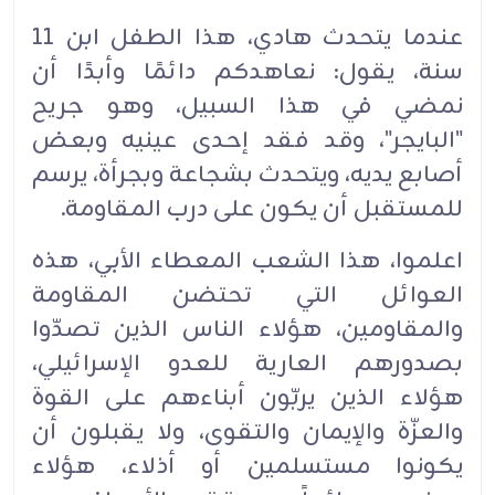
عندما يتحدث هادي، هذا الطفل ابن 11
سنة، يقول: نعاهدكم دائمًا وأبدًا أن
نمضي في هذا السبيل، وهو ‏جريح
"البايجر"، وقد فقد إحدى عينيه وبعض
أصابع يديه، ويتحدث بشجاعة وبجرأة، يرسم
للمستقبل أن ‏يكون على درب المقاومة.‏
اعلموا، هذا الشعب المعطاء الأبي، هذه
العوائل التي تحتضن المقاومة
والمقاومين، هؤلاء الناس الذين ‏تصدّوا
بصدورهم العارية للعدو الإسرائيلي،
هؤلاء الذين يربّون أبناءهم على القوة
والعزّة والإيمان والتقوى، ‏ولا يقبلون أن
يكونوا مستسلمين أو أذلاء، هؤلاء