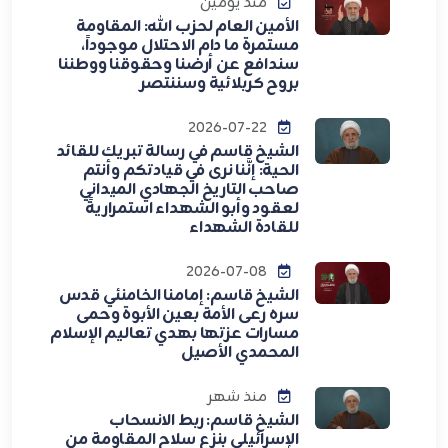
منذ يومين
الأمين العام لحزب الله: المقاومة
مستمرة ما دام الاحتلال موجوداً،
سندافع عن أرضنا وحقوقنا ووطننا
بروح كربلائية وسننتصر
2026-07-22
الشيخ قاسم في رسالة تبريك للقائد
الحية: إنَّنا نرى في قيادتكم وأنتم
صاحب التاريخ الجهادي الميداني
لعقود وأبو الشهداء استمراريةً
للقادة الشهداء
2026-07-08
الشيخ قاسم: إمامنا الخامنئي قدس
سره رعى الأمة بعين الأبوة وحمى
مسارات عزتها بهدي تعاليم الإسلام
المحمدي الأصيل
منذ شهر
الشيخ قاسم: ربط الانسحاب
الإسرائيلي بنزع سلاح المقاومة من