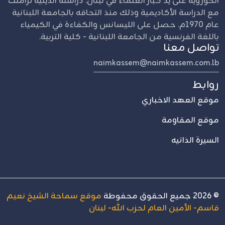
الحوزوية على يد كبار العلماء في لبنان. دراسته الدينية تزامنت
مع الدراسة الأكاديمية وذلك منذ التحاقه بالجامعة اللبنانية
عام 1970م. حصل على الليسانس والكفاءة في الكيمياء
باللغة الفرنسية من الجامعة اللبنانية - كلية التربية.
تواصل معنا
naimkassem@naimkassem.com.lb
روابط
موقع العهد الاخباري
موقع المقاومة
السيرة الذاتيه
©
2026
جميع الحقوق محفوطة
موقع سماحة الشيخ نعيم
قاسم- الأمين العام لحزب الله- لبنان