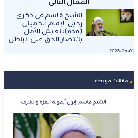
المقال التالي
الشيخ قاسم في ذكرى
رحيل الإمام الخميني
(قده): نعيش الأمل
بانتصار الحقّ على الباطل
2025-06-01
مقالات مرتبطة
رى
الشيخ قاسم: إيران أيقونة العزة والشرف
الش
ني
ل