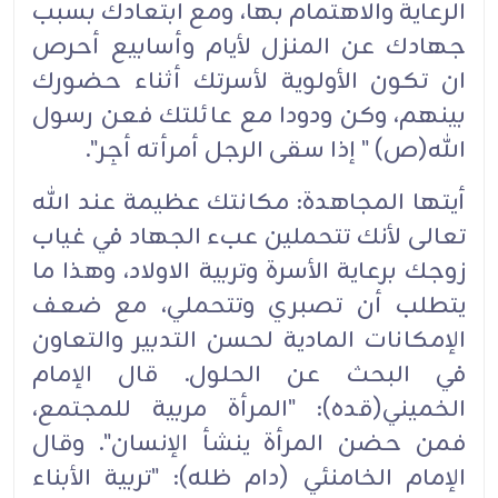
الرعاية والاهتمام بها، ومع ابتعادك بسبب
جهادك عن المنزل لأيام وأسابيع أحرص
ان تكون الأولوية لأسرتك أثناء حضورك
بينهم، وكن ودودا مع عائلتك فعن رسول
الله(ص) " إذا سقى الرجل أمرأته أجِر".
أيتها المجاهدة: مكانتك عظيمة عند الله
تعالى لأنك تتحملين عبء الجهاد في غياب
زوجك برعاية الأسرة وتربية الاولاد، وهذا ما
يتطلب أن تصبري وتتحملي، مع ضعف
الإمكانات المادية لحسن التدبير والتعاون
في البحث عن الحلول. قال الإمام
الخميني(قده): "المرأة مربية للمجتمع،
فمن حضن المرأة ينشأ الإنسان". وقال
الإمام الخامنئي (دام ظله): "تربية الأبناء