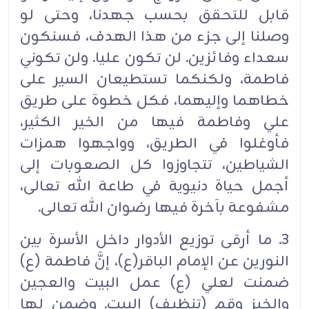
قابل للتحقق بحسب جهدنا، وحتى لو
وصلنا إلى جزء من هذا الهدف، فسنكون
سعداء وفائزين. لن تكون عليا. ولن تكوني
فاطمة، ولكنكما تستطيعان السير على
خطاهما وإليهما، فكل خطوة على طريق
علي وفاطمة فيها من الخير الكثير،
فأوغلوا في الطريق، وواجهوا همزات
الشياطين، تتجاوزوا كل الصعوبات إلى
أجمل حياة دنيوية في طاعة الله تعالى،
مشفوعة بآخرة فيها رضوان الله تعالى.
3. ما أرقى توزيع الأدوار داخل الأسرة بين
النورين عن الإمام الباقر(ع)، إنَّ فاطمة (ع)
ضمنت لعلي (ع) عمل البيت والعجين
والخبز وقم (تنظيف) البيت. وضمن لها