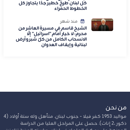
كل لبنان طرحٌ خطير جدًا يتجاوز كل
الخطوط الحمراء
منذ شهر
الشيخ قاسم في مسيرة العاشر من
محرم: لا خيار أمام "اسرائيل" إلّا
الانسحاب الكامل من كلّ شبر وأرض
لبنانية وإيقاف العدوان
من نحن
مواليد 1953 كفر فيلا - جنوب لبنان. متأهل وله ستة أولاد (4
ذكور ،2 إناث). حصل على المراحل العليا من الدراسة