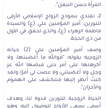
المرأة حسن التبعل".
2. نقتدي بنموذج الزواج الإسلامي الأرقى
للنورين: أمير المؤمنين علي (ع) والسيدة
فاطمة الزهراء (ع)، والذي تحقق في الأول
من ذي الحجة.
وصف أمير المؤمنين علي (2) حياته
الزوجية بقوله: "فوالله ما أغضبتها، ولا
أكرهتها على أمر حتى قبضها الله عز
وجل. ولا أغضبتني، ولا عصت لي أمرًا. ولقد
كنتُ أنظر إليها فتنكشف علي الهموم
والأحزان".
الحياة الزوجية للتورين قدوة لنا، وهدف
أسمى يسعى الأزواج للوصول إليه، وهو