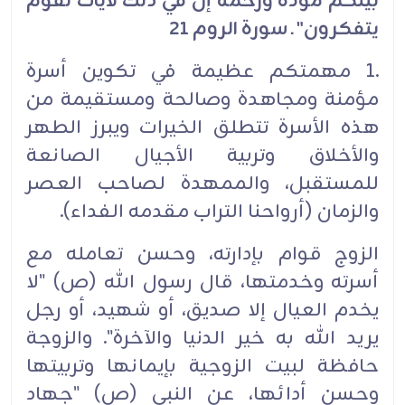
بينكم مودة ورحمة إن في ذلك لايات لقوم
يتفكرون" ـ سورة الروم 21
.1 مهمتكم عظيمة في تكوين أسرة
مؤمنة ومجاهدة وصالحة ومستقيمة من
هذه الأسرة تتطلق الخيرات ويبرز الطهر
والأخلاق وتربية الأجيال الصانعة
للمستقبل، والممهدة لصاحب العصر
والزمان (أرواحنا التراب مقدمه الفداء).
الزوج قوام بإدارته، وحسن تعامله مع
أسرته وخدمتها، قال رسول الله (ص) "لا
يخدم العيال إلا صديق، أو شهيد، أو رجل
يريد الله به خير الدنيا والآخرة". والزوجة
حافظة لبيت الزوجية بإيمانها وتربيتها
وحسن أدائها، عن النبي (ص) "جهاد