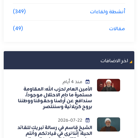
أنشطة ولقاءات
(349)
مقالات
(49)
اخر الاضافات
منذ 4 أيام
الأمين العام لحزب الله: المقاومة
مستمرة ما دام الاحتلال موجوداً،
سندافع عن أرضنا وحقوقنا ووطننا
بروح كربلائية وسننتصر
2026-07-22
الشيخ قاسم في رسالة تبريك للقائد
الحية: إنَّنا نرى في قيادتكم وأنتم