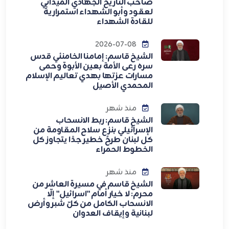
صاحب التاريخ الجهادي الميداني
لعقود وأبو الشهداء استمراريةً
للقادة الشهداء
2026-07-08
الشيخ قاسم: إمامنا الخامنئي قدس
سره رعى الأمة بعين الأبوة وحمى
مسارات عزتها بهدي تعاليم الإسلام
المحمدي الأصيل
منذ شهر
الشيخ قاسم: ربط الانسحاب
الإسرائيلي بنزع سلاح المقاومة من
كل لبنان طرحٌ خطير جدًا يتجاوز كل
الخطوط الحمراء
منذ شهر
الشيخ قاسم في مسيرة العاشر من
محرم: لا خيار أمام "اسرائيل" إلّا
الانسحاب الكامل من كلّ شبر وأرض
لبنانية وإيقاف العدوان