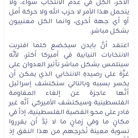
الآخر، الكل في عدم الانتخاب سواء، ولا
يتحمل هذا الأمر لا حزب الله ولا حركة أمل
أو أي جهة أخرى، وانما الكل معنييون
بشكل مباشر.
اعتقد أنَّ بايدن سيخضع كلما اقتربت
الانتخابات النيابية في أميركا أكثر، لأنَّه
سيتلمس بشكل مباشر تأثير العدوان على
غزَّة على رصيدهِ الانتخابي الذي يمكن أن
يخسر بسببه وبالتالي ستكتشف إسرائيل
أنَّها عاجزة عن إلغاء المقاومة
الفلسطينية وسيكتشف الأميركي أنَّه غير
قادر على محو القضية الفلسطينية، إذاً في
مكانٍ ما وفي زمانٍ ما لا بُدَّ أن يقرروا
تسوية معينة تُخرجهم من هذا النفق إذ