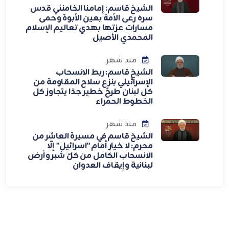
الشيخ قاسم: إمامنا الخامنئي قدس
سره رعى الأمة بعين الأبوة وحمى
مسارات عزتها بهدي تعاليم الإسلام
المحمدي الأصيل
منذ شهر
الشيخ قاسم: ربط الانسحاب
الإسرائيلي بنزع سلاح المقاومة من
كل لبنان طرحٌ خطير جدًا يتجاوز كل
الخطوط الحمراء
منذ شهر
الشيخ قاسم في مسيرة العاشر من
محرم: لا خيار أمام "اسرائيل" إلّا
الانسحاب الكامل من كلّ شبر وأرض
لبنانية وإيقاف العدوان