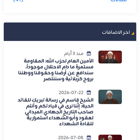
اخر الاضافات
منذ 3 أيام
الأمين العام لحزب الله: المقاومة
مستمرة ما دام الاحتلال موجوداً،
سندافع عن أرضنا وحقوقنا ووطننا
بروح كربلائية وسننتصر
2026-07-22
الشيخ قاسم في رسالة تبريك للقائد
الحية: إنَّنا نرى في قيادتكم وأنتم
صاحب التاريخ الجهادي الميداني
لعقود وأبو الشهداء استمراريةً
للقادة الشهداء
2026-07-08