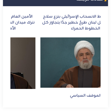
ح
الأمين العام لحزب الله يعاهد الإمام الشهيد: لن
الش
كل
نترك ميدان الشرف والمقـاومة ومواجهة الطاغوت
الأمريكي والإجرام الصهيوني
الموقف السياسي