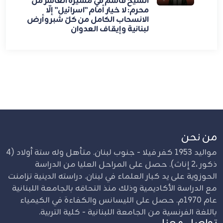
الشيخ قاسم في مسيرة العاشر من
محرم: لا خيار أمام "اسرائيل" إلّا
الانسحاب الكامل من كلّ شبر وأرض
لبنانية وإيقاف العدوان
من نحن
مواليد 1953 كفر فيلا - جنوب لبنان. متأهل وله ستة أولاد (4
ذكور ،2 إناث). حصل على المراحل العليا من الدراسة
الحوزوية على يد كبار العلماء في لبنان. دراسته الدينية تزامنت
مع الدراسة الأكاديمية وذلك منذ التحاقه بالجامعة اللبنانية
عام 1970م. حصل على الليسانس والكفاءة في الكيمياء
باللغة الفرنسية من الجامعة اللبنانية - كلية التربية.