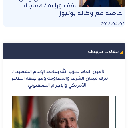
يقف وراءه / مقابلة
خاصة مع وكالة يونيوز
2016-04-02
مقالات مرتبطة
ح
الأمين العام لحزب الله يعاهد الإمام الشهيد: لن
الش
ل
نترك ميدان الشرف والمقـاومة ومواجهة الطاغوت
الأمريكي والإجرام الصهيوني