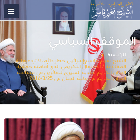
الموقف السياسي
الرئيسية
الشيخ نعيم قاسم:إسرائيل خطر دائم، لا تردعها إلا
المقاومة / الاحتفال التكريمي الذي أقامته جمعية
القرآن الكريم وبلدية الغبيري للفائزين في مسابقة
القرآن الكريم في قاعة الجنان في 2016/3/25