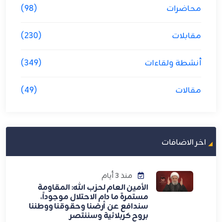
محاضرات
(98)
مقابلات
(230)
أنشطة ولقاءات
(349)
مقالات
(49)
اخر الاضافات
منذ 3 أيام
الأمين العام لحزب الله: المقاومة
مستمرة ما دام الاحتلال موجوداً،
سندافع عن أرضنا وحقوقنا ووطننا
بروح كربلائية وسننتصر