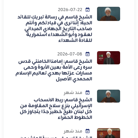
2026-07-22
الشيخ قاسم في رسالة تبريك للقائد
الحية: إنَّنا نرى في قيادتكم وأنتم
صاحب التاريخ الجهادي الميداني
لعقود وأبو الشهداء استمراريةً
للقادة الشهداء
2026-07-08
الشيخ قاسم: إمامنا الخامنئي قدس
سره رعى الأمة بعين الأبوة وحمى
مسارات عزتها بهدي تعاليم الإسلام
المحمدي الأصيل
منذ شهر
الشيخ قاسم: ربط الانسحاب
الإسرائيلي بنزع سلاح المقاومة من
كل لبنان طرحٌ خطير جدًا يتجاوز كل
الخطوط الحمراء
منذ شهر