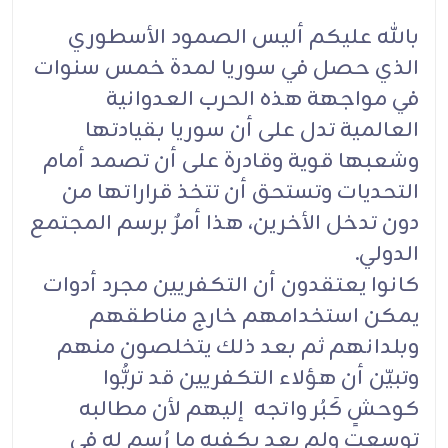
بالله عليكم أليس الصمود الأسطوري
الذي حصل في سوريا لمدة خمس سنوات
في مواجهة هذه الحرب العدوانية
العالمية تدل على أن سوريا بقيادتها
وشعبها قوية وقادرة على أن تصمد أمام
التحديات وتستحق أن تتخذ قراراتها من
دون تدخل الأخرين، هذا أمرٌ برسم المجتمع
الدولي.
كانوا يعتقدون أن التكفريين مجرد أدوات
يمكن استخدامهم خارج مناطقهم
وبلدانهم ثم بعد ذلك يتخلصون منهم
وتبيّن أن هؤلاء التكفريين قد تربُّوا
كوحشٍ كَبُر واتجه إليهم لأن مطالبه
توسعت ولم يعد يكفيه ما رُسِم له في