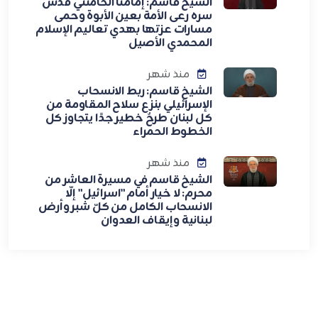
الشيخ قاسم: إمامنا الخامنئي قدس
سره رعى الأمة بعين الأبوة وحمى
مسارات عزتها بهدي تعاليم الإسلام
المحمدي الأصيل
منذ شهر
الشيخ قاسم: ربط الانسحاب
الإسرائيلي بنزع سلاح المقاومة من
كل لبنان طرحٌ خطير جدًا يتجاوز كل
الخطوط الحمراء
منذ شهر
الشيخ قاسم في مسيرة العاشر من
محرم: لا خيار أمام "اسرائيل" إلّا
الانسحاب الكامل من كلّ شبر وأرض
لبنانية وإيقاف العدوان