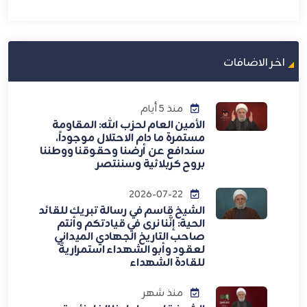
اخر الاضافات
منذ 5 أيام
الأمين العام لحزب الله: المقاومة
مستمرة ما دام الاحتلال موجوداً،
سندافع عن أرضنا وحقوقنا ووطننا
بروح كربلائية وسننتصر
2026-07-22
الشيخ قاسم في رسالة تبريك للقائد
الحية: إنَّنا نرى في قيادتكم وأنتم
صاحب التاريخ الجهادي الميداني
لعقود وأبو الشهداء استمراريةً
للقادة الشهداء
منذ شهر