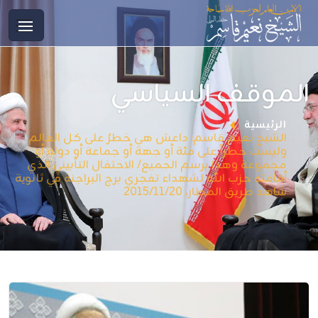
الموقف السياسي
الرئيسية
الشيخ نعيم قاسم: داعش هي خطرٌ على كل العالم
وليست خطراً على فئة أو جهة أو جماعة أو دولة أو
مجموعة وهذا برسم الجميع/ الاحتفال التأبيني الذي
أقامته حزب الله لشهداء تفجري برج البراجنة في ثانوية
شاهد طريق المطار، 2015/11/20