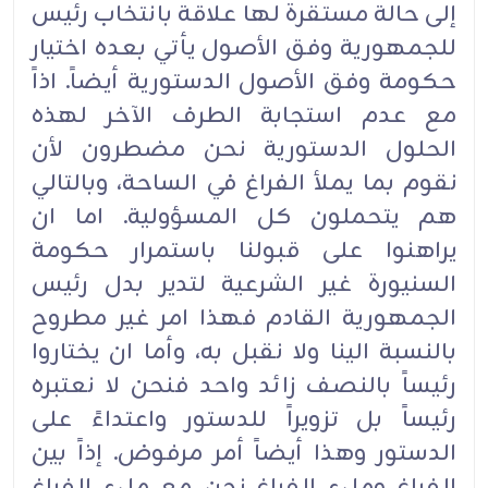
إلى حالة مستقرة لها علاقة بانتخاب رئيس
للجمهورية وفق الأصول يأتي بعده اختيار
حكومة وفق الأصول الدستورية أيضاً. اذاً
مع عدم استجابة الطرف الآخر لهذه
الحلول الدستورية نحن مضطرون لأن
نقوم بما يملأ الفراغ في الساحة، وبالتالي
هم يتحملون كل المسؤولية. اما ان
يراهنوا على قبولنا باستمرار حكومة
السنيورة غير الشرعية لتدير بدل رئيس
الجمهورية القادم فهذا امر غير مطروح
بالنسبة الينا ولا نقبل به، وأما ان يختاروا
رئيساً بالنصف زائد واحد فنحن لا نعتبره
رئيساً بل تزويراً للدستور واعتداءً على
الدستور وهذا أيضاً أمر مرفوض. إذاً بين
الفراغ وملء الفراغ نحن مع ملء الفراغ