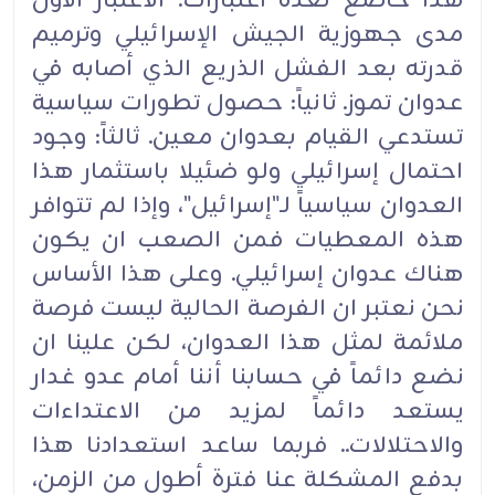
هذا خاضع لعدة اعتبارات: الاعتبار الأول
مدى جهوزية الجيش الإسرائيلي وترميم
قدرته بعد الفشل الذريع الذي أصابه في
عدوان تموز. ثانياً: حصول تطورات سياسية
تستدعي القيام بعدوان معين. ثالثاً: وجود
احتمال إسرائيلي ولو ضئيلا باستثمار هذا
العدوان سياسياً لـ"إسرائيل"، وإذا لم تتوافر
هذه المعطيات فمن الصعب ان يكون
هناك عدوان إسرائيلي. وعلى هذا الأساس
نحن نعتبر ان الفرصة الحالية ليست فرصة
ملائمة لمثل هذا العدوان، لكن علينا ان
نضع دائماً في حسابنا أننا أمام عدو غدار
يستعد دائماً لمزيد من الاعتداءات
والاحتلالات.. فربما ساعد استعدادنا هذا
بدفع المشكلة عنا فترة أطول من الزمن،