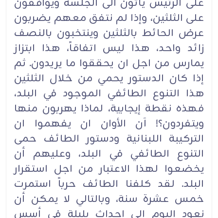
على الرئيس يأتون الى الجلسة ويوافقون
على الثلثين، وإذا لم نتفق معهم يضربون
عرض الحائط بالثلثين وينتخبون بالنصف
زائد واحد، هذا ليس اتفاقاً، هذا ابتزاز
يمارس من اجل ان يحققوا ما يريدون. ثم
إذا كان الدستور يحمي من خلال الثلثين
هذا التنوع الطائفي الموجود في البلد،
فهذه نقطة إيجابية، لماذا يهربون منها
ويتفردون؟! آن الأوان ان يفهموا ان
التركيبة اللبنانية ودستور الطائف حمى
التنوع الطائفي في البلد، وعليهم أن
يخضعوا لهذا الاعتبار من اجل استقرار
البلد. لقد كلفنا الطائف حرباً استمرت
خمس عشرة سنة، وبالتالي لا يمكن أن
نعود اليوم إلى إحداث بلبلة في أسس