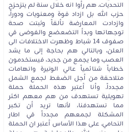
التحديات. هم رأوا انه خلال سنة لم يتزحزح
حزب الله بل ازداد قوة ومعنويات ودوراً،
وازدادت المعارضة تألقاً وثبتت صحة
توجهاتها وبدأ التضعضع والفوضى في
صفوف 14 شباط وظهرت الاختلافات الى
العلن، وبالتالي هم بحاجة إلى ما يشد
العصب وما يجمع من جديد، فيستخدمون
خطاباً شتائمياً عالي الوتيرة واتهامات
متلاحقة من أجل الضغط لجمع الشمل
مجدداً. وأنا أعتبر هذه الحملة حملة
تهويلية تستهدف من هم معهم اكثر
مما تستهدفنا، لأنها تريد أن تكبر
المشكلة لجمعهم مجدداً في اطار
التحامي. على هذا الأساس أعتبر ان الحملة