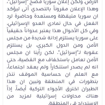
الأرض. ولكن إعلان سوريا فضح "إسرائيل"،
وهذا الإعلان مقروناً بالتصدي أتى ليؤكد
ان سوريا متيقظة ومستعدة وحاضرة لرد
الفعل في حال تمادى العدو الإسرائيلي.
وفي كل الأحوال هذا يعتبر عدواناً حقيقياً
على سوريا يستلزم إدانة شديدة من مجلس
الأمن ومن الدول الكبرى، بل يستلزم
عقوبة لـ"إسرائيل". لكن رأينا ان مجلس
الأمن تعامل باستخفاف مع القضية، حتى
انه لم يصدر استنكاراً ولم يعقد اجتماعاً،
مع العلم ان حساسية الموقف تنذر
بتطورات في المنطقة وتبين ان هذا
الطيران اخترق الأجواء التركية أيضاً. إذاً
هناك محاولات إسرائيلية لمزيد من
الاستدراج في المنطقة.