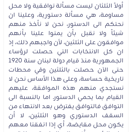
أولاً الثلثان ليست مسألة توافقية ولا محل
مساومة، هي مسألة دستورية، وعلينا ان
نحتكم الى الدستور، نحن لا نأخذ منهم
شيئاً ولا نقبل بأن يمنوا علينا بأنهم
موافقون على الثلثين، لأن واجبهم ذلك، إذ
ان كل الانتخابات التي حصلت لرؤساء
الجمهورية منذ قيام دولة لبنان سنة 1920
حتى الآن حصلت بالثلثين وفي محطات
تاريخية حساسة، وعلى هذا الأساس نحن لا
نستجدي منهم هذه الموافقة، عليهم
القيام بما يحمي الدستور. اما بالنسبة الى
التوافق فالتوافق يفترض بعد الانتهاء من
السقف الدستوري وهو الثلثين، لا أن
يكون محل مقايضة، أي إذا اتفقنا معهم