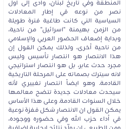
المنطقة وفي تاريخ لبنان، وأدى إلى أول
نصر من نوعه في إطار المعادلات
السياسية التي كانت طاغية فترة طويلة
من الزمن بهيمنة "اسرائيل" من ناحية،
وبداية إضعاف الحضور العربي والإسلامي
من ناحية أخرى، ولذلك يمكن القول إن
هذا الانتصار هو انتصار تأسيس وليس
مجرد حدث عابر، بل هو انتصار استراتيجي
لانه سيترك بصماته على المرحلة التاريخية
القادمة. وهو ايضاً انتصار تغييري لأنه
سيحدث معادلات جديدة تتضح معالمها
خلال السنوات القادمة. وعلى هذا الأساس
يمكن القول ان الانتصار شكل قفزة نوعية
في أداء حزب الله وفي حضوره ووجوده،
ومن الطبيعي ان يولّد نتائج ايجابية إضافية