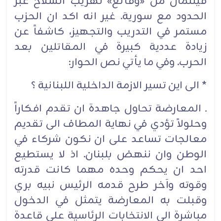
فيلتمان من «وقائع» تهريب السلاح عبر
الحدود مع سورية. غير انه اكد ان الحزب
مستمر في التدريب والتجهيز، كاشفاً عن
زيادة عددية كبيرة في المقاتلين بعد
الحرب. وفي ما يأتي نص الحوار:
* الى اين تسير الازمة الداخلية اللبنانية ؟
ـ المعارضة تحاول جاهدة ان تقدم افكاراً
وحلولاً تؤدي في نهاية المطاف الى تقديم
معالجات تساعد على ان نكون شركاء في
الوطن وان ننهض بلبنان. اذ لا يستطيع
احد ان يحكم وحده مهما كانت قدرته
وقوته وآخر طرح قدمه الرئيس نبيه بري
وقبلت به المعارضة يتمثل في الدخول
مباشرة الى الانتخابات الرئاسية على قاعدة