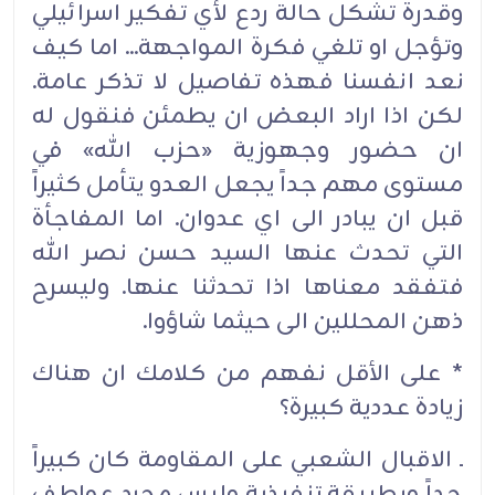
وقدرة تشكل حالة ردع لأي تفكير اسرائيلي
وتؤجل او تلغي فكرة المواجهة... اما كيف
نعد انفسنا فهذه تفاصيل لا تذكر عامة.
لكن اذا اراد البعض ان يطمئن فنقول له
ان حضور وجهوزية «حزب الله» في
مستوى مهم جداً يجعل العدو يتأمل كثيراً
قبل ان يبادر الى اي عدوان. اما المفاجأة
التي تحدث عنها السيد حسن نصر الله
فتفقد معناها اذا تحدثنا عنها. وليسرح
ذهن المحللين الى حيثما شاؤوا.
* على الأقل نفهم من كلامك ان هناك
زيادة عددية كبيرة؟
ـ الاقبال الشعبي على المقاومة كان كبيراً
جداً وبطريقة تنفيذية وليس مجرد عواطف