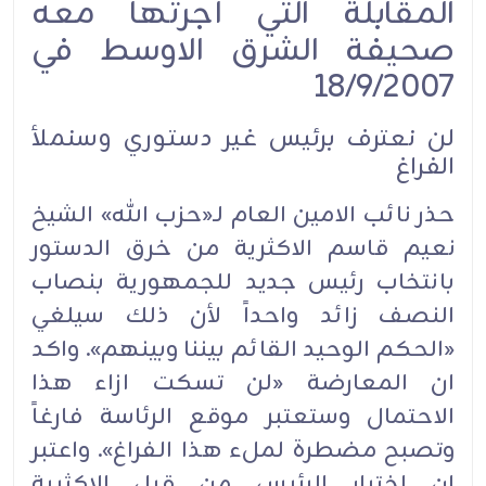
المقابلة التي أجرتها معه
صحيفة الشرق الاوسط في
18/9/2007
لن نعترف برئيس غير دستوري وسنملأ
الفراغ
حذر نائب الامين العام لـ«حزب الله» الشيخ
نعيم قاسم الاكثرية من خرق الدستور
بانتخاب رئيس جديد للجمهورية بنصاب
النصف زائد واحداً لأن ذلك سيلغي
«الحكم الوحيد القائم بيننا وبينهم». واكد
ان المعارضة «لن تسكت ازاء هذا
الاحتمال وستعتبر موقع الرئاسة فارغاً
وتصبح مضطرة لملء هذا الفراغ». واعتبر
ان اختيار الرئيس من قبل الاكثرية