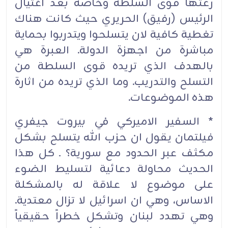
رعتها قوى السلطة وخاصة بعد اغتيال
الرئيس (رفيق) الحريري حيث كانت هناك
تغطية كافية لان يتسلحوا ويتدربوا بحماية
مباشرة من اجهزة الدولة. العبرة هي
بالهدف الذي تريده قوى السلطة من
التسلح والتدريب. وما الذي تريده من اثارة
هذه الموضوعات.
* السفير الاميركي في بيروت جيفري
فيلتمان يقول ان حزب الله يتسلح بشكل
مكثف عبر الحدود مع سورية؟ ـ كل هذا
الحديث محاولة دعائية لتسليط الضوء
على موضوع لا علاقة له بالمشكلة
الاساس، وهي ان اسرائيل لا تزال معتدية.
وهي تهدد لبنان وتشكل خطراً حقيقياً