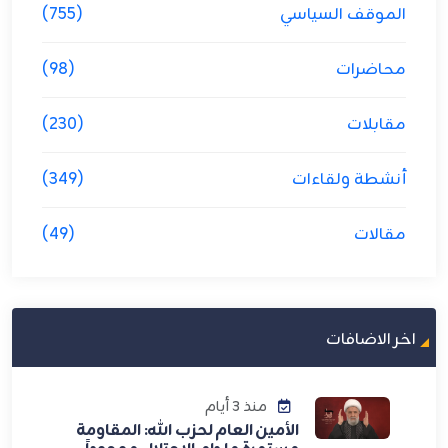
الموقف السياسي
(755)
محاضرات
(98)
مقابلات
(230)
أنشطة ولقاءات
(349)
مقالات
(49)
اخر الاضافات
منذ 3 أيام
الأمين العام لحزب الله: المقاومة