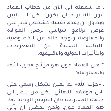
ـ ما سمعته الى الآن من خطاب العماد
عون انه يريد ان يكون لكل اللبنانيين
ويحاول ان يقدم نفسه كشخص قادر على
عرض برنامج سياسي يرضي الموالاة
والمعارضة ويوجد حالة من الخصوصية
اللبنانية البعيدة عن الضغوطات
والتأثيرات الدولية والاقليمية.
* هل العماد عون هو مرشح «حزب الله»
والمعارضة؟
ـ «حزب الله» لم يعلن بشكل رسمي حتى
الآن موقفه النهائي. لكن من ينظر الى
جبهة المعارضة فان المرشح الوحيد لها
هو العماد عون. ونحن نفضل ان يأتي