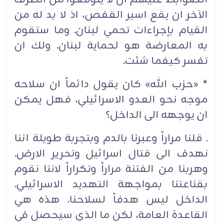
الآخر ان يقع اسير القفص، اذ لا بد له من
القيام بإجراءات تحمي لبنان. وما ستقوم
به المعارضة هو لحماية لبنان. ولك ان
تفسر كيفما شئت.
* «حزب الله» كان يقول دائماً ان سلاحه
موجه نحو العدو الاسرائيلي، فهل يمكن
ان يوجهه الى الداخل؟
ـ قلنا مراراً وعبرنا بالدم وبتجربة طويلة اننا
نهدف الى قتال اسرائيل وتحرير الارض.
وهربنا من الفتنة مراراً وتكراراً لاننا نقوم
بقناعتنا بمواجهة التهديد الاسرائيلي.
الداخل ليس هدفاً لسلاحنا. هذه هي
القاعدة العامة، لكن ما الذي سيحصل في