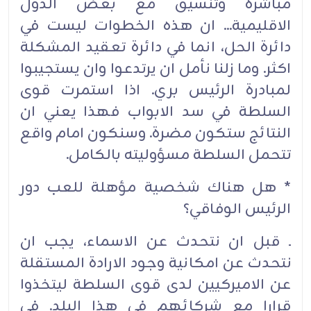
مباشرة وتنسيق مع بعض الدول
الاقليمية... ان هذه الخطوات ليست في
دائرة الحل، انما في دائرة تعقيد المشكلة
اكثر. وما زلنا نأمل ان يرتدعوا وان يستجيبوا
لمبادرة الرئيس بري. اذا استمرت قوى
السلطة في سد الابواب فهذا يعني ان
النتائج ستكون مضرة. وسنكون امام واقع
تتحمل السلطة مسؤوليته بالكامل.
* هل هناك شخصية مؤهلة للعب دور
الرئيس الوفاقي؟
ـ قبل ان نتحدث عن الاسماء، يجب ان
نتحدث عن امكانية وجود الارادة المستقلة
عن الاميركيين لدى قوى السلطة ليتخذوا
قرارا مع شركائهم في هذا البلد. في