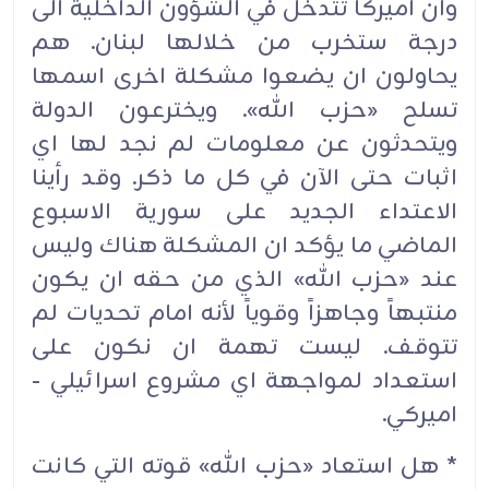
وان اميركا تتدخل في الشؤون الداخلية الى
درجة ستخرب من خلالها لبنان. هم
يحاولون ان يضعوا مشكلة اخرى اسمها
تسلح «حزب الله». ويخترعون الدولة
ويتحدثون عن معلومات لم نجد لها اي
اثبات حتى الآن في كل ما ذكر. وقد رأينا
الاعتداء الجديد على سورية الاسبوع
الماضي ما يؤكد ان المشكلة هناك وليس
عند «حزب الله» الذي من حقه ان يكون
منتبهاً وجاهزاً وقوياً لأنه امام تحديات لم
تتوقف. ليست تهمة ان نكون على
استعداد لمواجهة اي مشروع اسرائيلي -
اميركي.
* هل استعاد «حزب الله» قوته التي كانت