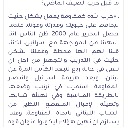
ما قبل حرب الصيف الماضي؟
ـ «حزب الله» كمقاومة يعمل بشكل حثيث
ليحافظ على حيويته وقدرته وقوته. عندما
حصل التحرير عام 2000 ظن الناس اننا
انتهينا من المواجهة مع اسرائيل. لكننا
قلنا لهم انها محطة. وعملنا بشكل
حثيث في التدريب والتجهيز من اجل ان
نبقى في حالة ردع لنبعد الكأس المرة عن
لبنان. وبعد هزيمة اسرائيل وانتصار
المقاومة استمرت في ترتيب وضعها
بالطريقة المناسبة وفي تهيئة شبابها
وتهيئة الإقبال المنقطع النظير من
الشباب اللبناني باتجاه المقاومة. وهذا
يستلزم ان نهيئ هؤلاء ليكونوا عنوان قوة