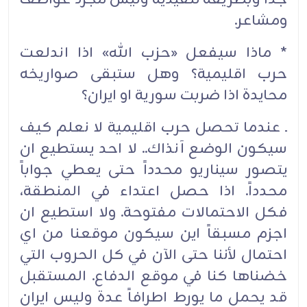
ومشاعر.
* ماذا سيفعل «حزب الله» اذا اندلعت
حرب اقليمية؟ وهل ستبقى صواريخه
محايدة اذا ضربت سورية او ايران؟
ـ عندما تحصل حرب اقليمية لا نعلم كيف
سيكون الوضع آنذاك.. لا احد يستطيع ان
يتصور سيناريو محدداً حتى يعطي جواباً
محدداً. اذا حصل اعتداء في المنطقة،
فكل الاحتمالات مفتوحة. ولا استطيع ان
اجزم مسبقاً اين سيكون موقعنا من اي
احتمال لأننا حتى الآن في كل الحروب التي
خضناها كنا في موقع الدفاع. المستقبل
قد يحمل ما يورط اطرافاً عدة وليس ايران