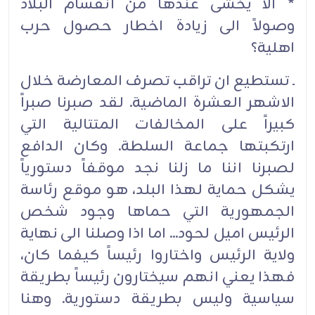
* ألا يخشى عندها من انقسام البلاد
وصولاً الى زيادة اخطار حصول حرب
اهلية؟
ـ تستطيع ان تراقب تصرف المعارضة خلال
الاشهر العشرة الماضية. لقد صبرنا صبراً
كبيراً على المخالفات المتتالية التي
ارتكبتها جماعة السلطة. وكان الدافع
لصبرنا اننا ما زلنا نجد موقفاً دستورياً
يشكل حماية لهذا البلد، هو موقع رئاسة
الجمهورية التي حماها وجود شخص
الرئيس اميل لحود... اما اذا وصلنا الى نهاية
ولاية الرئيس واختاروا رئيساً كيفما كان،
فهذا يعني انهم سيختارون رئيساً بطريقة
سياسية وليس بطريقة دستورية. وهنا