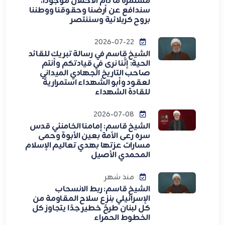
مستمرة ما دام الاحتلال موجوداً،
سندافع عن أرضنا وحقوقنا ووطننا
بروح كربلائية وسننتصر
2026-07-22
الشيخ قاسم في رسالة تبريك للقائد
الحية: إنَّنا نرى في قيادتكم وأنتم
صاحب التاريخ الجهادي الميداني
لعقود وأبو الشهداء استمراريةً
للقادة الشهداء
2026-07-08
الشيخ قاسم: إمامنا الخامنئي قدس
سره رعى الأمة بعين الأبوة وحمى
مسارات عزتها بهدي تعاليم الإسلام
المحمدي الأصيل
منذ شهر
الشيخ قاسم: ربط الانسحاب
الإسرائيلي بنزع سلاح المقاومة من
كل لبنان طرحٌ خطير جدًا يتجاوز كل
الخطوط الحمراء