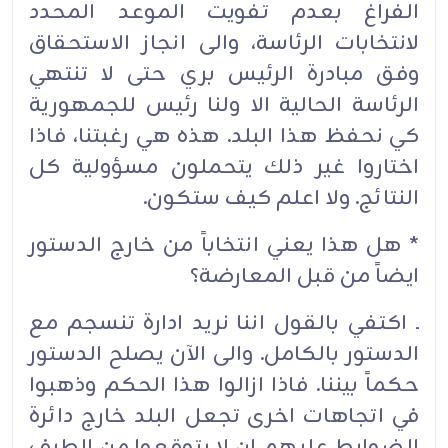
الفراغ بعدم تفويت الموعد المحدد
لانتخابات الرئاسة، والى انجاز الاستحقاق
وفق مبادرة الرئيس بري حتى لا تنتهي
الرئاسة الحالية الا ولنا رئيس للجمهورية
كي نحفظ هذا البلد. هذه هي رغبتنا، فاذا
اختاروا غير ذلك يتحملون مسؤولية كل
النتائج. ولا اعلم كيف ستكون.
* هل هذا يعني انتخاباً من خارج الدستور
ايضاً من قبل المعارضة؟
ـ اكتفي بالقول اننا نريد ادارة تنسجم مع
الدستور بالكامل. والى الآن يصلح الدستور
حكماً بيننا. فاذا ازالوا هذا الحكم وذهبوا
في اتجاهات اخرى تجعل البلد خارج دائرة
الضوابط عليهم ان لا يتوقعوا من الطرف