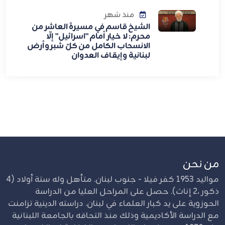
منذ شهر
الشيخ قاسم في مسيرة العاشر من
محرم: لا خيار أمام "اسرائيل" إلّا
الانسحاب الكامل من كلّ شبر وأرض
لبنانية وإيقاف العدوان
من نحن
مواليد 1953 كفر فيلا - جنوب لبنان. متأهل وله ستة أولاد (4
ذكور ،2 إناث). حصل على المراحل العليا من الدراسة
الحوزوية على يد كبار العلماء في لبنان. دراسته الدينية تزامنت
مع الدراسة الأكاديمية وذلك منذ التحاقه بالجامعة اللبنانية