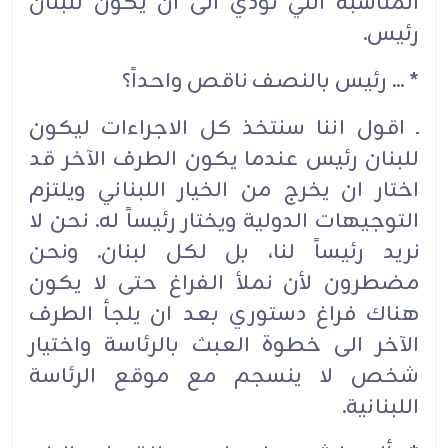
المناسبة التي تؤدي الى ان يكون للبنان
رئيس.
* ... رئيس بالنصف ناقص واحداً؟
ـ اقول اننا سنتخذ كل الاجراءات ليكون
للبنان رئيس عندما يكون الطرف الآخر قد
اختار ان يخرج من الخيار اللبناني ويلتزم
التوجيهات الدولية ويختار رئيساً له. نحن لا
نريد رئيساً لنا، بل لكل لبنان. ونحن
مضطرون لأن نملأ الفراغ حتى لا يكون
هناك فراغ دستوري بعد ان يلجأ الطرف
الآخر الى خطوة العبث بالرئاسة واختيار
شخص لا ينسجم مع موقع الرئاسة
اللبنانية.