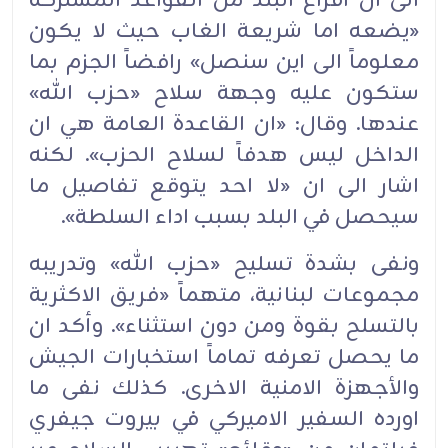
الى ان افراغ البلد من القواعد المشتركة
«يضعه اما شريعة الغاب حيث لا يكون
معلوماً الى اين سنصل» رافضاً الجزم بما
ستكون عليه وجهة سلاح «حزب الله»
عندها. وقال: «ان القاعدة العامة هي ان
الداخل ليس هدفاً لسلاح الحزب». لكنه
اشار الى ان «لا احد يتوقع تفاصيل ما
سيحصل في البلد بسبب اداء السلطة».
ونفى بشدة تسليح «حزب الله» وتدريبه
مجموعات لبنانية، متهماً «فريق الاكثرية
بالتسلح بقوة ومن دون استثناء». وأكد ان
ما يحصل تعرفه تماماً استخبارات الجيش
والأجهزة الامنية الاخرى. كذلك نفى ما
اورده السفير الاميركي في بيروت جيفري