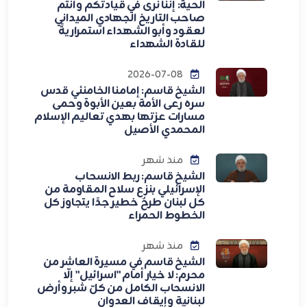
الحية: إنَّنا نرى في قيادتكم وأنتم
صاحب التاريخ الجهادي الميداني
لعقود وأبو الشهداء استمراريةً
للقادة الشهداء
2026-07-08
الشيخ قاسم: إمامنا الخامنئي قدس
سره رعى الأمة بعين الأبوة وحمى
مسارات عزتها بهدي تعاليم الإسلام
المحمدي الأصيل
منذ شهر
الشيخ قاسم: ربط الانسحاب
الإسرائيلي بنزع سلاح المقاومة من
كل لبنان طرحٌ خطير جدًا يتجاوز كل
الخطوط الحمراء
منذ شهر
الشيخ قاسم في مسيرة العاشر من
محرم: لا خيار أمام "اسرائيل" إلّا
الانسحاب الكامل من كلّ شبر وأرض
لبنانية وإيقاف العدوان