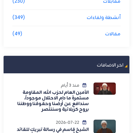
مقابلات
(230)
أنشطة ولقاءات
(349)
مقالات
(49)
اخر الاضافات
منذ 3 أيام
الأمين العام لحزب الله: المقاومة
مستمرة ما دام الاحتلال موجوداً،
سندافع عن أرضنا وحقوقنا ووطننا
بروح كربلائية وسننتصر
2026-07-22
الشيخ قاسم في رسالة تبريك للقائد