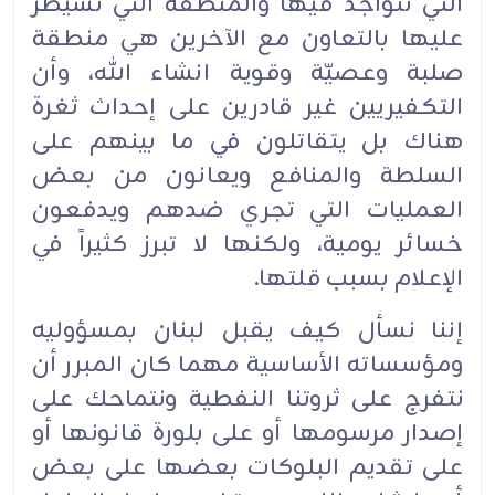
التي نتواجد فيها والمنطقة التي نسيطر
عليها بالتعاون مع الآخرين هي منطقة
صلبة وعصيّة وقوية انشاء الله، وأن
التكفيريين غير قادرين على إحداث ثغرة
هناك بل يتقاتلون في ما بينهم على
السلطة والمنافع ويعانون من بعض
العمليات التي تجري ضدهم ويدفعون
خسائر يومية، ولكنها لا تبرز كثيراً في
الإعلام بسبب قلتها.
إننا نسأل كيف يقبل لبنان بمسؤوليه
ومؤسساته الأساسية مهما كان المبرر أن
نتفرج على ثروتنا النفطية ونتماحك على
إصدار مرسومها أو على بلورة قانونها أو
على تقديم البلوكات بعضها على بعض