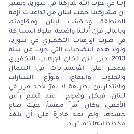
إننا في حزب الله شاركنا في سوريا، ونعتبر
أن مشاركتنا حمت لبنان من تداعيات أزمة
المنطقة وحصّنت لبنان ومقاومته،
وبالتالي فإن أدلتنا واضحة، فلولا المشاركة
في ضرب الإرهاب التكفيري في سوريا،
ولولا هذه التضحيات التي جرت من سنة
2013 حتى الآن لكان الإرهاب التكفيري
يتمختر على الأوتسترادات في الشمال
والجنوب والبقاع، ويوزّع السيارات
والإنتحاريين بطريقة لا يقرّ لأحد قرار في
لبنان، فبكل وضوح لقد قُطع رأس
الأفعى، وكان أمراً مهماً، حيث ضاع
جسدها ولم تعد قادرة على أن تنفذ
مخططاتها كما تريد.