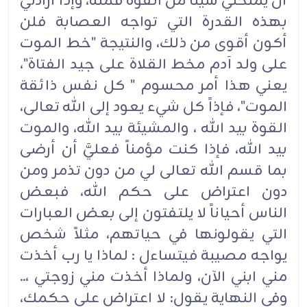
أن يمنحني شيئاً من القوة فمنه، وإذا أرادني
بهذه القدرة التي تواجه العصابة فلن
أكون أقوى من ذلك، والنتيجة "خط الموت
على ولد آدم مخط القلاة على جيد الفتاة"،
يعني هذا أمر محسوم " كل نفس ذائقة
الموت"، فإذاً كل شيء يعود إلى الله تعالى،
القوة بيد الله ، والمشيئة بيد الله، والموت
بيد الله، فإذا كنت مؤمناً فعليَّ أن أرضى
بما قسم الله تعالى لي من دون تذمر ومن
دون اعتراض على حكم الله، فبعض
الناس أحياناً لا يلتفتون إلى بعض العبارات
التي يقولونها في حياتهم، مثلاً شخص
يواجه مصيبة فيتساءل : لماذا يا رب أخذت
مني ابني الآن، ولماذا أخذت مني زوجتي ،..
وفي النهاية يقول: لا اعتراض على حكمك،