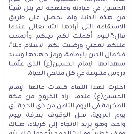
الحسين في قيادته ومنهجه لم ينل شيئاً
من هذه الدنيا، ولم يحصل على طريق
الاستقامة التي أرادها الله تعالى عندما
قال:"اليوم أكملت لكم دينكم وأتممت
عليكم نعمتي ورضيت لكم الاسلام دينا"،
فكمال الدين بالإمامة، ورمز جهادها وسيد
شهدائها الإمام الحسين(ع) الذي علَّمنا
دروس متنوعة في كل مناحي الحياة.
اخترت لهذا اللقاء كلمات قالها الإمام
الحسين(ع) عندما أراد الخروج من مكة
المكرمة في اليوم الثامن من ذي الحجة أي
يوم التروية، قبل الوقوف بعرفة بيوم
واحد، وهو يريد الاتجاه إلى كربلاء، هناك
وقف خطيباً وقال:" الحمد لله وما شاء الله