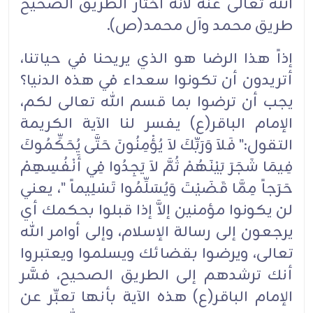
الله تعالى عنه لأنه اختار الطريق الصحيح
طريق محمد وآل محمد(ص).
إذاً هذا الرضا هو الذي يريحنا في حياتنا،
أتريدون أن تكونوا سعداء في هذه الدنيا؟
يجب أن ترضوا بما قسم الله تعالى لكم،
الإمام الباقر(ع) يفسر لنا الآية الكريمة
التقول:" فَلاَ وَرَبِّكَ لاَ يُؤْمِنُونَ حَتَّى يُحَكِّمُوكَ
فِيمَا شَجَرَ بَيْنَهُمْ ثُمَّ لاَ يَجِدُوا فِي أَنْفُسِهِمْ
حَرَجاً مِمَّا قَضَيْتَ وَيُسَلِّمُوا تَسْلِيماً "، يعني
لن يكونوا مؤمنين إلاَّ إذا قبلوا بحكمك أي
يرجعون إلى رسالة الإسلام، وإلى أوامر الله
تعالى، ويرضوا بقضائك ويسلموا ويعتبروا
أنك ترشدهم إلى الطريق الصحيح، فسَّر
الإمام الباقر(ع) هذه الآية بأنها تعبِّر عن