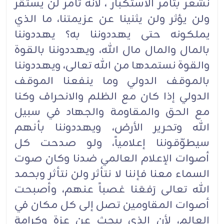
نشعر بتآمر الاستكبار ، لأنه تآمر لن يستقر
ولن يؤثر ولن يثنينا عن عزيمتنا، ما الذي
يملكونه حتى يهددوننا به؟ يهددوننا
بالمال والمال مال الله، ويهددوننا بالقوة
والقوة نستمدها من الله تعالى، ويهددوننا
بالموقف الدولي وما ينفعنا الموقف
الدولي إذا كان مع الظلم والانحراف وكنا
مع الحق والمقاومة والجهاد في سبيل
الله وتحرير الأرض، ويهددوننا بأنهم
سيطوّقوننا إعلامياً، ولو صدحت كل
أصوات الإعلام العالمي ضدنا وكان صوت
السماء معنا فإننا لا نتأثر ولن نتأثر وبحمد
الله تعالى رَفعَنا غصباً عنهم، وأصبحت
أصوات المقاومين تصل إلى كل مكان في
العالم، لأن الذي يبحث عن عزة وكرامة