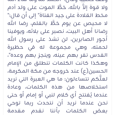
ولا قوة إلاَّ بالله، خطَّ الموت على ولد آدم
مخط القلادة على جيد الفتاة" إلى أن قال:"
لا محيص عن يوم خطَّ بالقلم، رضا الله
رضانا أهل البيت، نصبر على بلائه، ويوفينا
أجور الصابرين، لن تشذ على رسول الله
لحمته، وهي مجموعة له في حظيرة
القدس تقر بهم عينه، وينجز بهم وعده"،
وهكذا كانت الكلمات تنطلق من الإمام
الحسين(ع) عند خروجه من مكة المكرمة،
لعلَّكم تتساءلون: ما هي العبرة التي نريد
استخلاصها من هذه الكلمات، وعادة
عندما يُفتتح أي كلام لنبي أو إمام أو حتى
نحن عندما نريد أن نتحدث ربما توحي
بعض الكلمات بأننا نقدم مقدمة