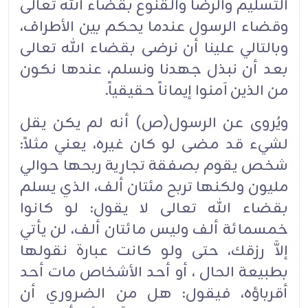
التسليم والرضا والقنوع بقضاء الله تعالى
وقضاء الرسول عندما يحكم بين الأطراف،
وبالتالي علينا أن نرضى بقضاء الله تعالى
بعد أن نبذل جهدنا ونسلم، عندها نكون
من الذين آمنوا إيماناً حقيقياً.
ويُروى عن الرسول(ص) أنه لم يكن يقل
لشيء قد مضى لو كان غيره، يعني مثلاً:
شخص يقوم بصفقة تجارية ربحها حوالي
مليون ولكنها تربح مئتان ألف، الذي يسلم
بقضاء الله تعالى لا يقول: لو كانوا
خمسمائة ألف وليس مائتان ألف، لن يأتي
إلاَّ رزقك، حتى ولو كانت عبارة نقولها
بطبيعة الحال ، أو أحد الأشخاص مات أحد
أقرباؤه، فيقول: هل من الضروري أن