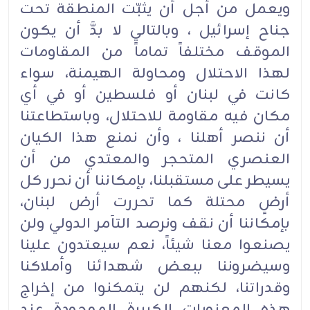
ويعمل من أجل أن يثبّت المنطقة تحت
جناح إسرائيل ، وبالتالي لا بدَّ أن يكون
الموقف مختلفاً تماماً من المقاومات
لهذا الاحتلال ومحاولة الهيمنة، سواء
كانت في لبنان أو فلسطين أو في أي
مكان فيه مقاومة للاحتلال، وباستطاعتنا
أن ننصر أهلنا ، وأن نمنع هذا الكيان
العنصري المتحجر والمعتدي من أن
يسيطر على مستقبلنا، بإمكاننا أن نحرر كل
أرضٍ محتلة كما تحررت أرض لبنان،
بإمكاننا أن نقف ونرصد التآمر الدولي ولن
يصنعوا معنا شيئاً، نعم سيعتدون علينا
وسيضروننا ببعض شهدائنا وأملاكنا
وقدراتنا، لكنهم لن يتمكنوا من إخراج
هذه المعنويات الكبيرة الموجودة عند