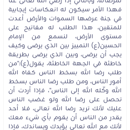
لمرضاته، وبالتالي إذا رضيَّ الله تعالى عنَّا
فهذا الأمر سيكون له انعكاسات إيجابية
في جنة عرضها السموات والأرض أعدت
للمتقين، هذا الطلب له مفاتيح على
مستوى الأرض، لنسمع من الإمام
الحسين(ع) التمييز بين الذي يرضى وكيف
يجب أن يرضى، وبين الذي يرضى بطريقة
خاطئة في الجهة الخاطئة، يقول(ع):"من
طلب رضا الله بسخط الناس كفاه الله
أمور الناس، ومن طلب رضا الناس بسخط
الله وكّله الله إلى الناس"، فإذا أردت أن
تحصل على رضا الله ولو غضب الناس
عليك لأنك تريد رضا الله تعالى، فلا أحد
يقدر من الناس أن يقوم بأي شيء معك
لأنك مع الله تعالى يؤيدك ويساندك، فإذا