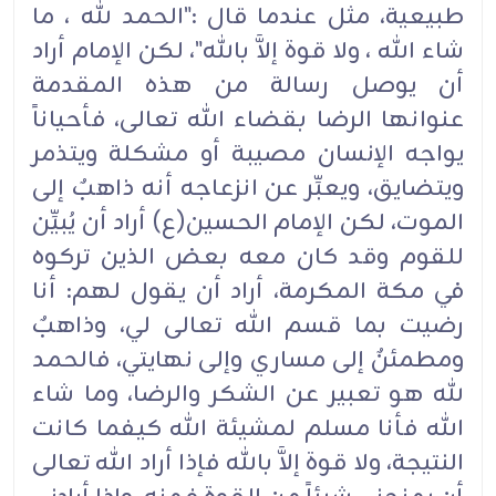
طبيعية، مثل عندما قال :"الحمد لله ، ما
شاء الله ، ولا قوة إلاَّ بالله"، لكن الإمام أراد
أن يوصل رسالة من هذه المقدمة
عنوانها الرضا بقضاء الله تعالى، فأحياناً
يواجه الإنسان مصيبة أو مشكلة ويتذمر
ويتضايق، ويعبِّر عن انزعاجه أنه ذاهبٌ إلى
الموت، لكن الإمام الحسين(ع) أراد أن يُبيِّن
للقوم وقد كان معه بعض الذين تركوه
في مكة المكرمة، أراد أن يقول لهم: أنا
رضيت بما قسم الله تعالى لي، وذاهبٌ
ومطمئنٌ إلى مساري وإلى نهايتي، فالحمد
لله هو تعبير عن الشكر والرضا، وما شاء
الله فأنا مسلم لمشيئة الله كيفما كانت
النتيجة، ولا قوة إلاَّ بالله فإذا أراد الله تعالى