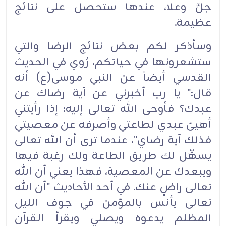
جلَّ وعلا، عندها ستحصل على نتائج
عظيمة.
وسأذكر لكم بعض نتائج الرضا والتي
ستشعرونها في حياتكم، رُوي في الحديث
القدسي أيضاً عن النبي موسى(ع) أنه
قال:" يا رب أخبرني عن آية رضاك عن
عبدك؟ فأوحى الله تعالى إليه: إذا رأيتني
أهيئ عبدي لطاعتي وأصرفه عن معصيتي
فذلك آية رضاي"، عندما ترى أن الله تعالى
يسهِّل لك طريق الطاعة ولك رغبة فيها
ويبعدك عن المعصية، فهذا يعني أن الله
تعالى راضٍ عنك. في أحد الأحاديث "أن الله
تعالى يأنس بالمؤمن في جوف الليل
المظلم يدعوه ويصلي ويقرأ القرآن