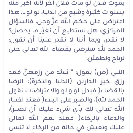
يموت فلان لو مات فلان آخر لأنه أكبر منه
بسنوات كثيرة وشبع من الدنيا، لو لو ..، هذا
اعتراض على حكم الله عزَّ وجل، فالسؤال
المركزي: هل نستطيع أن نغيِّر ما يحصل؟
لا نقدر، وبما أننا لا نقدر علينا أن نقول:
الحمد لله سنرضى بقضاء الله تعالى حتى
نرتاح ونطمئن.
النبي (ص) يقول: " ثلاثة من رزقهنَّ فقد
رزق خير الدارين (الدنيا والآخرة): الرضا
بالقضاء( فبدل لو و لو والاعتراضات نقول
الحمد لله)، والصبر على البلاء( فعند اختبار
الله تعالى لك بأي شيء عليك أن تصبر)،
والدعاء بالرخاء( فعند نعم الله تعالى
عليك وتعيش في حالة من الرخاء لا تنسى