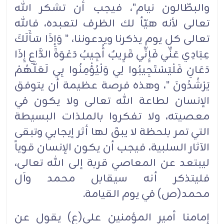
والبطّالون نيام"، فيجب أن تشكر الله
تعالى لأنه هيّأ لك الظرف لتعبده، فالله
تعالى كل يوم يذكرنا ويدعوننا، " وَإِذَا سَأَلَكَ
عِبَادِي عَنِّي فَإِنِّي قَرِيبٌ أُجِيبُ دَعْوَةَ الدَّاعِ إِذَا
دَعَانِ فَلْيَسْتَجِيبُوا لِي وَلْيُؤْمِنُوا بِي لَعَلَّهُمْ
يَرْشُدُونَ "، وهذه فرصة عظيمة أن يتوفق
الإنسان لطاعة الله تعالى ولا يكون في
معصيته، ولا تفكروا بالملذات البسيطة
التي تمر بلحظة لا يبقَ لها أثر إيجابي وتبقى
الآثار السلبية، فيجب أن يكون الإنسان قوياً
ليبتعد عن المعاصي قربة إلى الله تعالى،
فليتذكر أنه سيقابل محمد وآل
محمد(ص) في يوم القيامة.
إمامنا أمير المؤمنين علي(ع) يقول عن