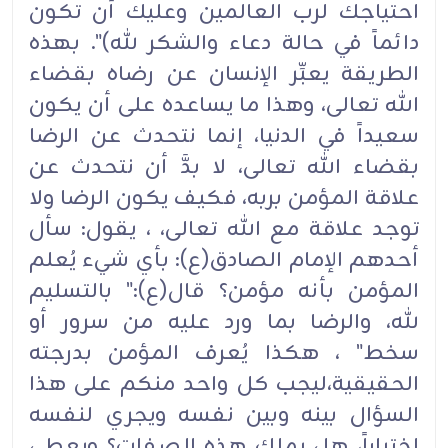
احتياجك لرب العالمين وعليك أن تكون
دائماً في حالة دعاء والشكر لله)". بهذه
الطريقة يعبِّر الإنسان عن رضاه بقضاء
الله تعالى، وهذا ما يساعده على أن يكون
سعيداً في الدنيا، إنما نتحدث عن الرضا
بقضاء الله تعالى، لا بدَّ أن نتحدث عن
علاقة المؤمن بربه، فكيف يكون الرضا ولا
توجد علاقة مع الله تعالى، ، يقول: سأل
أحدهم الإمام الصادق(ع): بأي شيء يُعلم
المؤمن بأنه مؤمن؟ قال(ع):" بالتسليم
لله، والرضا بما ورد عليه من سرور أو
سخط" ، هكذا يُعرف المؤمن بدرجته
الحقيقية،ليجب كل واحد منكم على هذا
السؤال بينه وبين نفسه ويجري لنفسه
اختباراً، هل يملك هذه الصفات؟ ويعطي