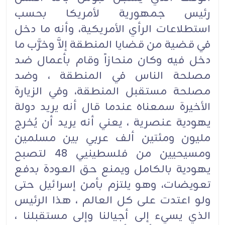
رئيس جمهورية لأمريكا بحسب
استطلاعات الرأي الأمريكية، وأنه ما دخل
في قضية من قضايا المنطقة إلاَّ وخرَّب ما
دخل فيه وكان منحازاً وقام بأعمال ضد
مصلحة الناس في المنطقة ، وضد
مصلحة مستقبل المنطقة، وفي الزيارة
الأخيرة سمعناه عندما قال أنه يريد دولة
يهودية عنصرية ، يعني أنه يريد أن يُخرج
مليون ومئتين ألف عربي بين مسلمين
ومسيحيين من فلسطينيي 48 لتصبح
يهودية بالكامل ويمنع حق العودة بدفع
تعويضات، وهو يلتزم بأمن إسرائيل حتى
ولو اعتدت على كل العالم ، هذا الرئيس
الذي يسيء إلى أجيالنا وإلى مستقبلنا ،