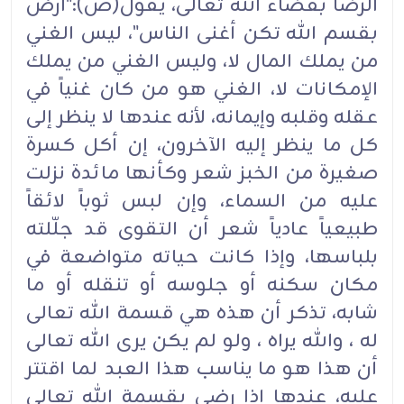
الرضا بقضاء الله تعالى، يقول(ص):"ارض
بقسم الله تكن أغنى الناس"، ليس الغني
من يملك المال لا، وليس الغني من يملك
الإمكانات لا، الغني هو من كان غنياً في
عقله وقلبه وإيمانه، لأنه عندها لا ينظر إلى
كل ما ينظر إليه الآخرون، إن أكل كسرة
صغيرة من الخبز شعر وكأنها مائدة نزلت
عليه من السماء، وإن لبس ثوباً لائقاً
طبيعياً عادياً شعر أن التقوى قد جلّلته
بلباسها، وإذا كانت حياته متواضعة في
مكان سكنه أو جلوسه أو تنقله أو ما
شابه، تذكر أن هذه هي قسمة الله تعالى
له ، والله يراه ، ولو لم يكن يرى الله تعالى
أن هذا هو ما يناسب هذا العبد لما اقتتر
عليه، عندها إذا رضي بقسمة الله تعالى