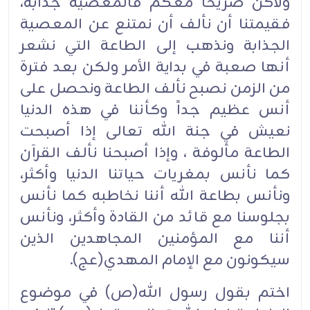
ولأكن صريحاً معكم فالمعصية جذابة،
فقيمتنا أن نألف أن نمتنع عن المعصية
الجذابة ونذهب إلى الطاعة التي نشعر
أنها صعبة في بداية الأمر ولكن بعد فترة
من الزمن نصبح نألف الطاعة ونحصل على
أنس عظيم جداً وكأننا في هذه الدنيا
نعيش في جنة الله تعالى إذا أصبحت
الطاعة مألوفة ، وإذا أصبحنا نألف القرآن
كما نأنس بمغريات حياتنا الدنيا وأكثر،
ونأنس بطاعة الله أننا نخاطبه كما نأنس
بجلوسنا مع قائد من القادة وأكثر، ونأنس
أننا مع المؤمنين المجاهدين الذين
سيكونون مع الإمام المهدي(عج).
اختم بقول رسول الله(ص) في موضوع