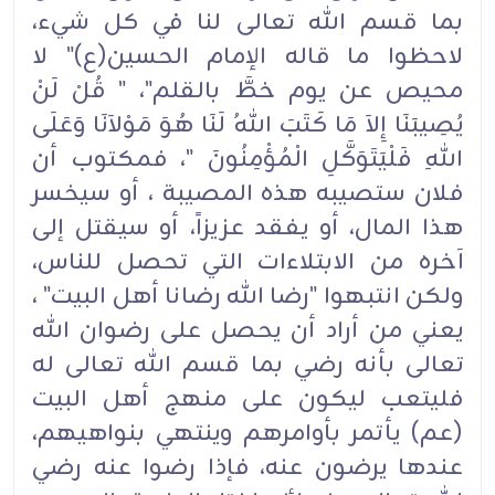
بما قسم الله تعالى لنا في كل شيء،
لاحظوا ما قاله الإمام الحسين(ع)" لا
محيص عن يوم خطَّ بالقلم"، " قُلْ لَنْ
يُصِيبَنَا إِلاَ مَا كَتَبَ اللهُ لَنَا هُوَ مَوْلاَنَا وَعَلَى
اللهِ فَلْيَتَوَكَّلِ الْمُؤْمِنُونَ "، فمكتوب أن
فلان ستصيبه هذه المصيبة ، أو سيخسر
هذا المال، أو يفقد عزيزاً، أو سيقتل إلى
آخره من الابتلاءات التي تحصل للناس،
ولكن انتبهوا "رضا الله رضانا أهل البيت" ،
يعني من أراد أن يحصل على رضوان الله
تعالى بأنه رضي بما قسم الله تعالى له
فليتعب ليكون على منهج أهل البيت
(عم) يأتمر بأوامرهم وينتهي بنواهيهم،
عندها يرضون عنه، فإذا رضوا عنه رضي