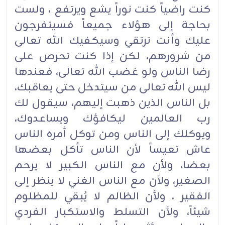
كنت راضياً كنت نوراً يشع ويرتفع ، ولست
بحاجة إلى هؤلاء جميعاً فسيتفرجون
عليك وأنت ترتقي وسيكفيك الله تعالى
من شرورهم، لكن إذا كنت تحرص على
رضا الناس ولو غضب الله تعالى، فعندها
ليس الله تعالى من سيتدخل حتى يعاقبك،
بل الناس الذين ذهبت إليهم، سيقول لك
رب العالمين ليكافؤك ويساعدوك،
ويوكلك إلى الناس ومن توكل أمره الناس
عاش تعيساً لأن الناس تأكل بعضها
بعضا، ولأن مع الناس الكبير لا يرحم
الصغير، ولأن مع الناس الغني لا ينظر إلى
الفقير ، ولأن الظالم لا يُبقي للمظلوم
شيئاً، ولأن التسلط والاستكبار الفردي