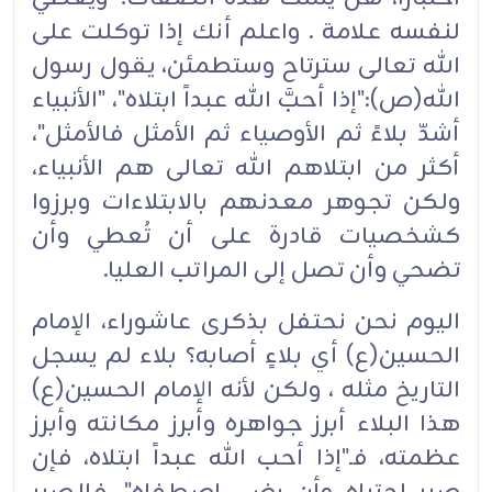
لنفسه علامة . واعلم أنك إذا توكلت على
الله تعالى سترتاح وستطمئن، يقول رسول
الله(ص):"إذا أحبَّ الله عبداً ابتلاه"، "الأنبياء
أشدّ بلاءً ثم الأوصياء ثم الأمثل فالأمثل"،
أكثر من ابتلاهم الله تعالى هم الأنبياء،
ولكن تجوهر معدنهم بالابتلاءات وبرزوا
كشخصيات قادرة على أن تُعطي وأن
تضحي وأن تصل إلى المراتب العليا.
اليوم نحن نحتفل بذكرى عاشوراء، الإمام
الحسين(ع) أي بلاءٍ أصابه؟ بلاء لم يسجل
التاريخ مثله ، ولكن لأنه الإمام الحسين(ع)
هذا البلاء أبرز جواهره وأبرز مكانته وأبرز
عظمته، فـ"إذا أحب الله عبداً ابتلاه، فإن