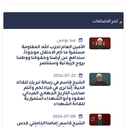
اخر الاضافات
منذ يومين
الأمين العام لحزب الله: المقاومة
مستمرة ما دام الاحتلال موجوداً،
سندافع عن أرضنا وحقوقنا ووطننا
بروح كربلائية وسننتصر
2026-07-22
الشيخ قاسم في رسالة تبريك للقائد
الحية: إنَّنا نرى في قيادتكم وأنتم
صاحب التاريخ الجهادي الميداني
لعقود وأبو الشهداء استمراريةً
للقادة الشهداء
2026-07-08
الشيخ قاسم: إمامنا الخامنئي قدس