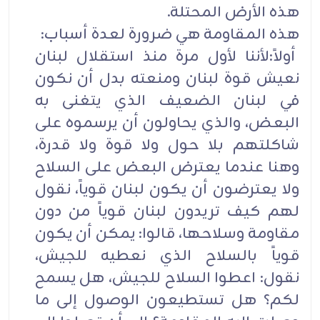
هذه الأرض المحتلة.
هذه المقاومة هي ضرورة لعدة أسباب:
أولاً:لأننا لأول مرة منذ استقلال لبنان
نعيش قوة لبنان ومنعته بدل أن نكون
في لبنان الضعيف الذي يتغنى به
البعض، والذي يحاولون أن يرسموه على
شاكلتهم بلا حول ولا قوة ولا قدرة،
وهنا عندما يعترض البعض على السلاح
ولا يعترضون أن يكون لبنان قوياً، نقول
لهم كيف تريدون لبنان قوياً من دون
مقاومة وسلاحها، قالوا: يمكن أن يكون
قوياً بالسلاح الذي نعطيه للجيش،
نقول: اعطوا السلاح للجيش، هل يسمح
لكم؟ هل تستطيعون الوصول إلى ما