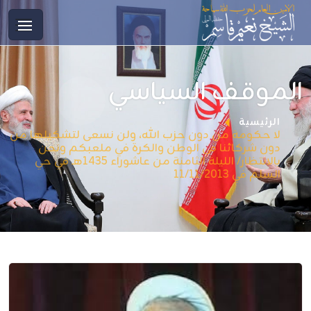
الموقف السياسي
الرئيسية
لا حكومة من دون حزب الله، ولن نسعى لتشكيلها من
دون شركائنا في الوطن والكرة في ملعبكم ونحن
بالانتظار/ الليلة الثامنة من عاشوراء 1435هـ في حي
السلم في 11/11/2013