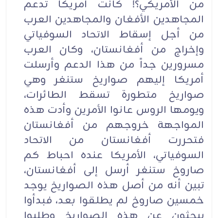
من الأمريكي؟! كانت أمريكا تدعم
المجاهدين الأفغان والمجاهدين العرب
من أجل إسقاط الاتحاد السوفياتي
وإخراج من أفغانستان، وكان العرب
مسرورين جداً من هذا الدعم وأرسلت
أمريكا إليهم صواريخ ستنغر وهي
صواريخ متطورة تسقط الطائرات،
ويومها الروس عانوا الأمرين وأدت هذه
المواجهة خروجهم من أفغانستان
فتحررت أفغانستان من الاتحاد
السوفياتي، الأمريكا عنده احباط كم
صاروخ ستنغر أرسل إلى أفغانستان،
تبين أنه من أصل هذه الصواريخ يوجد
خمسين صاروخ لم يطلقوا بعد، فبدأوا
يبحثون عن هذه الصواريخ وطلبوا