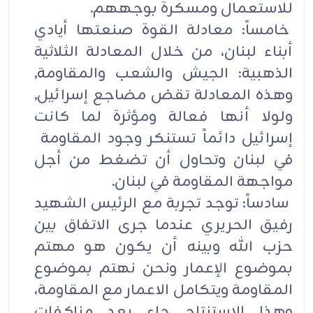
للاستعمال ومسكرة بوجههم.
خامساً: معادلة القوة صنعتها أيادي
أبناء لبنان، من خلال المعادلة الثلاثية
الذهبية: الجيش والشعب والمقاومة,
وهذه المعادلة تقض مضاجع إسرائيل,
ولولا أنها فعالة ومؤثرة لما كانت
إسرائيل دائماً تستنكر وجود المقاومة
في لبنان وتحاول أن تضغط من أجل
مواجهة المقاومة في لبنان.
سادساً: توجد تجربة مع الرئيس الشهيد
رفيق الحريري عندما جرى الاتفاق بين
حزب الله وبينه أن يكون هو مهتم
بموضوع الإعمار ونحن نهتم بموضوع
المقاومة ويتكامل الاعمار مع المقاومة،
وهذا الاستنتاج جاء بعد مناكفات