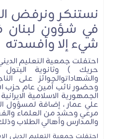
نستنكر ونرفض الت
الأمين العام لحزب 
يعاهد الإمام الشهي
في شؤون لبنان ف
نترك ميدان الش
والمقـاومة وموا
شيء إلا وأفسدته
الطاغوت الأمريكي وا
الصهيوني
احتفلت جمعية التعليم الدين
حريك ) وثانوية البتول 
والشهاداتوالجوائز على النا
وحضور نائب أمين عام حزب ال
الجمهورية الاسلامية الايران
علي عمار ، إضافة لمسؤول ال
الموقف السياس
مرعي وحشد من العلماء والفعال
والمدارس وأهالي الطلاب وذلك ف
احتفلت جمعية التعليم الديني ا