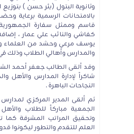
وثانوية البتول (بئر حسن ) بتوزيع 
بالامتحانات الرسمية برعاية وحض
قاسم وممثل سفارة الجمهورية ا
كفاشي والنائب علي عمار ، إضافة
يوسف مرعي وحشد من العلماء والف
والمدارس وأهالي الطلاب وذلك في ق
وقد ألقى الطالب جعفر أحمد الش
شاكراً لإدارة المدارس والأهل و
النجاحات الباهرة .
ثم ألقى المدير المركزي لمدار
الجمعية مباركاً للطلاب والأه
وتحقيق المراتب المشرفة كما ت
العلم للتقدم والتطور ليكونوا قدو