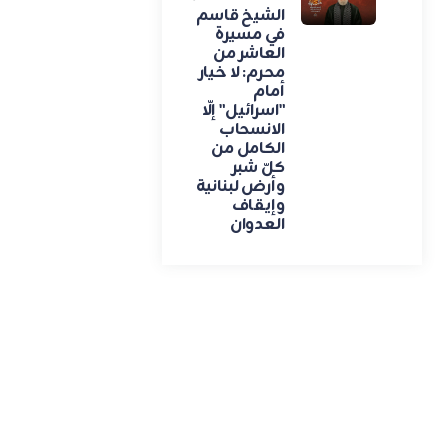
الشيخ قاسم
في مسيرة
العاشر من
محرم: لا خيار
أمام
"اسرائيل" إلّا
الانسحاب
الكامل من
كلّ شبر
وأرض لبنانية
وإيقاف
العدوان