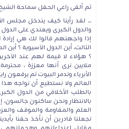
ثم ألقى راعي الحفل سماحة الشيخ 
... لقد رأينا كيف يتدخل مجلس الأ
والدول الكبرى ويعتدي على الدول ا
إذا واجهتهم قالوا لك هي إرادة ال
الثالث، أين الدول الآسيوية ؟ أين ا
؟ هؤلاء لا قيمة لهم عند الآخرين
ملايين نرى أنها معززة ، محترم
الأبرياء وتدمر البيوت ثم يرفعون ر
العالم ولا نستطيع أن نواجه هذا 
بالطلب الأخلاقي من الدول الكبرى
بالانتظار ونحن ساكنون جالسون، إن
العلم والمقاومة والموقف والعزة 
تجعلنا قادرين أن نأخذ حقنا بأيدين
مقابل اعتداءاتهم وهجماتهم ، و