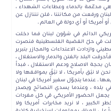
ي مدعّمة بالدماء وعطاءات الشهداء ،
لبنان ورفعت من مكانتنا ، فلن نتنازل عن
 أمريكا أو أي دولة في العالم .
ريكي الدائم في شؤون لبنان فما دخلت
خلت في حلّ القضية الفلسطينية فنصرت
يني وازدادت الاعتداءات والمجازر بتبرير
فأحرقت البلد بالفتن والدمار والاستغلال ،
ابة القرار 1559 إلى لبنان بحجة الاصلاح ودعم الاستقلال ، فبدأ
 لا نثِق بأمريكا ، لا نثِقُ بمواقفها ولا
عها . عندما يتجوّل سفير أمريكا في لبنان
 بلده ، وعندما يسدي النصائح ويصدر
ن يجعل الحضور الأمريكي في كل مفردات
طر الكبير ، لا نريد مخابرات أمريكا ولا
ً على العراق بمعلومات استخبارية كاذبة