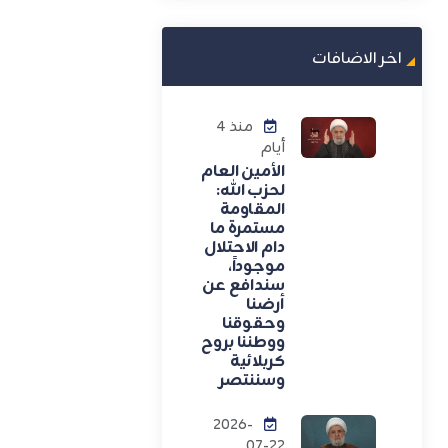
اخر الاضافات
منذ 4
أيام
الأمين العام
لحزب الله:
المقاومة
مستمرة ما
دام الاحتلال
موجوداً،
سندافع عن
أرضنا
وحقوقنا
ووطننا بروح
كربلائية
وسننتصر
2026-
07-22