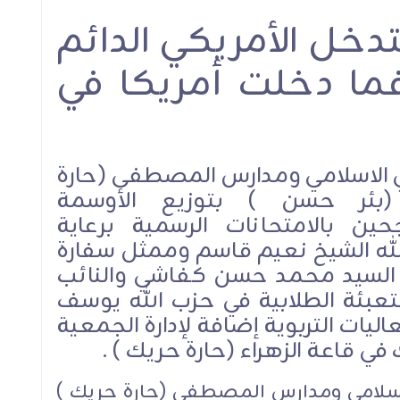
دخل الأمريكي الدائم
الله
الشيخ قاسم في اقتتاح
الشيخ قاسم: ربط الا
د: لن
معرض سوق "أرضي": مسار
الإسرائيلي بنزع سل
ما دخلت أمريكا في
رف
السيادة يحفظ لبنان
المقاومة من كل لب
جهة
طرحٌ خطير جدًا يتجاو
لإجرام
الخطوط الحمراء
ي الاسلامي ومدارس المصطفى (حارة
(بئر حسن ) بتوزيع الأوسمة
جحين بالامتحانات الرسمية برعاية
الموقف السياسي
له الشيخ نعيم قاسم وممثل سفارة
ية السيد محمد حسن كفاشي والنائب
الموقف السياسي
تعبئة الطلابية في حزب الله يوسف
ي
يات التربوية إضافة لإدارة الجمعية
ي قاعة الزهراء (حارة حريك ) .
لاسلامي ومدارس المصطفى (حارة حريك )