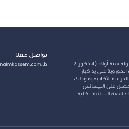
تواصل معنا
مواليد 1953 كفر فيلا - جنوب لبنان. متأهل وله ستة أولاد (4 ذكور ،2
naimkassem.com.lb
الحوزوية على يد كبار
 الدراسة الأكاديمية وذلك
قه بالجامعة اللبنانية عام 1970م. حصل على الليسانس
جامعة اللبنانية - كلية