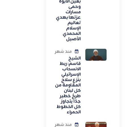
بعين الأبوة
وحمى
مسارات
عزتها بهدي
تعاليم
الإسلام
المحمدي
الأصيل
منذ شهر
الشيخ
قاسم: ربط
الانسحاب
الإسرائيلي
بنزع سلاح
المقاومة من
كل لبنان
طرحٌ خطير
جدًا يتجاوز
كل الخطوط
الحمراء
منذ شهر