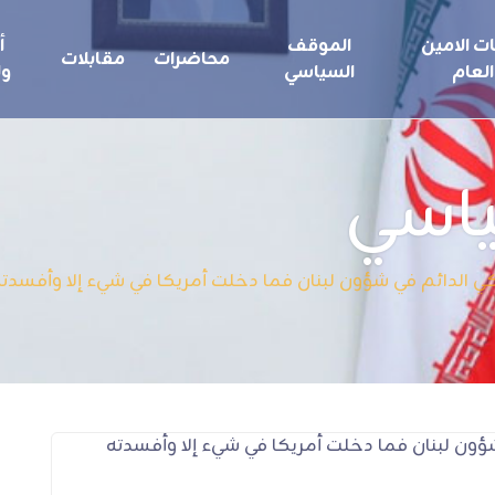
ت الامين
الموقف
أ
محاضرات
مقابلات
العام
السياسي
ول
ياسي
ي الدائم في شؤون لبنان فما دخلت أمريكا في شيء إلا وأفسدت