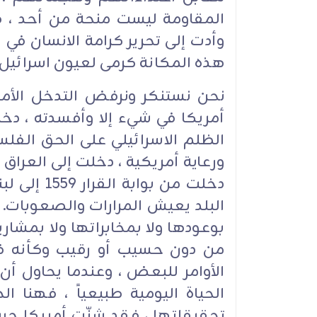
المقاومة ليست منحة من أحد ، ه
وأدت إلى تحرير كرامة الانسان في 
هذه المكانة كرمى لعيون اسرائيل أو
نحن نستنكر ونرفض التدخل الأم
أمريكا في شيء إلا وأفسدته ، د
الظلم الاسرائيلي على الحق الفلسط
ورعاية أمريكية ، دخلت إلى العراق 
دخلت من بو
البلد يعيش المرارات والصعوبات. نحن
بوعودها ولا بمخابراتها ولا بمشاري
من دون حسيب أو رقيب وكأنه في
الأوامر للبعض ، وعندما يحاول أ
الحياة اليومية طبيعياً ، فهنا الخ
تحقيقاتها ، فقد شنّت أمريكا حربا