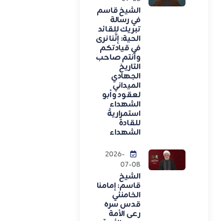
الشيخ قاسم
في رسالة
تبريك للقائد
الحية: إنَّنا نرى
في قيادتكم
وأنتم صاحب
التاريخ
الجهادي
الميداني
لعقود وأبو
الشهداء
استمراريةً
للقادة
الشهداء
2026-
07-08
الشيخ
قاسم: إمامنا
الخامنئي
قدس سره
رعى الأمة