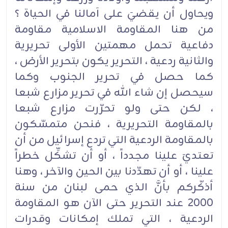
ويحاول أن يقضيَ على آمالنا في الحياة ؟
من هنا المقاومة الاسلامية مقاومة
دفاعية تحمل مهمتين الأولى تحريرية
والثانية ردعية ، التحرير يكون بتحرير الأرض ،
كما حصل في تحرير الجنوب وكما
سيحصل إن شاء الله في تحرير مزارع شبعا
، لكن حتى ولو تحرّرت مزارع شبعا
بالمقاومة التحريرية ، فنحن متمسّكون
بالمقاومة الردعية التي تردع إسرائيل من أن
تعتديَ علينا مجدداً ، أو أن تشكِّل خطراً
علينا ، أو أن تهدّدنا بين الحين والآخر ، وهنا
أذكّركم بأنَّ الذي حمى لبنان من سنة
2000 عند التحرير حتى الآن هو المقاومة
الردعية ، التي تملك إمكانات وقدرات