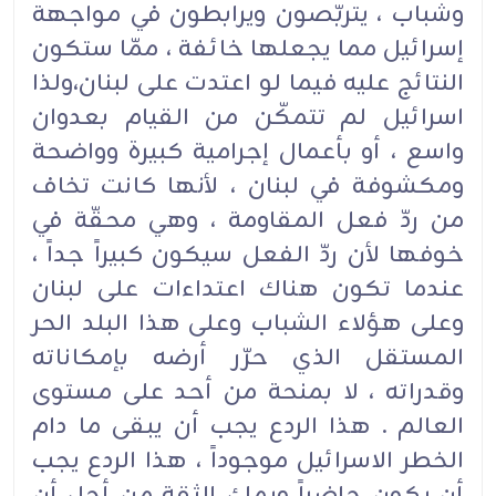
وشباب ، يتربّصون ويرابطون في مواجهة
إسرائيل مما يجعلها خائفة ، ممّا ستكون
النتائج عليه فيما لو اعتدت على لبنان،ولذا
اسرائيل لم تتمكّن من القيام بعدوان
واسع ، أو بأعمال إجرامية كبيرة وواضحة
ومكشوفة في لبنان ، لأنها كانت تخاف
من ردّ فعل المقاومة ، وهي محقّة في
خوفها لأن ردّ الفعل سيكون كبيراً جداً ،
عندما تكون هناك اعتداءات على لبنان
وعلى هؤلاء الشباب وعلى هذا البلد الحر
المستقل الذي حرّر أرضه بإمكاناته
وقدراته ، لا بمنحة من أحد على مستوى
العالم . هذا الردع يجب أن يبقى ما دام
الخطر الاسرائيل موجوداً ، هذا الردع يجب
أن يكون حاضراً وبملئ الثقة من أجل أن