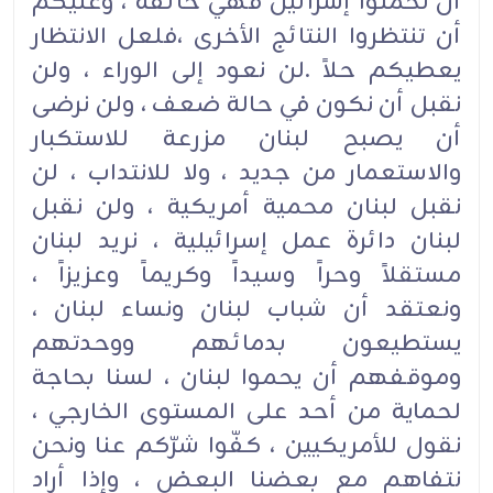
أن تحملوا إسرائيل فهي خائفة ، وعليكم
أن تنتظروا النتائج الأخرى ،فلعل الانتظار
يعطيكم حلاً .لن نعود إلى الوراء ، ولن
نقبل أن نكون في حالة ضعف ، ولن نرضى
أن يصبح لبنان مزرعة للاستكبار
والاستعمار من جديد ، ولا للانتداب ، لن
نقبل لبنان محمية أمريكية ، ولن نقبل
لبنان دائرة عمل إسرائيلية ، نريد لبنان
مستقلاً وحراً وسيداً وكريماً وعزيزاً ،
ونعتقد أن شباب لبنان ونساء لبنان ،
يستطيعون بدمائهم ووحدتهم
وموقفهم أن يحموا لبنان ، لسنا بحاجة
لحماية من أحد على المستوى الخارجي ،
نقول للأمريكيين ، كفّوا شرّكم عنا ونحن
نتفاهم مع بعضنا البعض ، وإذا أراد