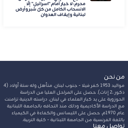
محرم: لا خيار أمام "اسرائيل" إلّا
الانسحاب الكامل من كلّ شبر وأرض
لبنانية وإيقاف العدوان
من نحن
مواليد 1953 كفر فيلا - جنوب لبنان. متأهل وله ستة أولاد (4
ذكور ،2 إناث). حصل على المراحل العليا من الدراسة
الحوزوية على يد كبار العلماء في لبنان. دراسته الدينية تزامنت
مع الدراسة الأكاديمية وذلك منذ التحاقه بالجامعة اللبنانية
عام 1970م. حصل على الليسانس والكفاءة في الكيمياء
باللغة الفرنسية من الجامعة اللبنانية - كلية التربية.
تواصل معنا