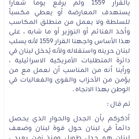
بالقرار 1559 ولم يرفع يوماً شعاراً
يستهدف المعارضة أو يعطي مكسباً
للسلطة ولا يعمل من منطلق المكاسب
وأخذ الغنائم أو التوزير أو ما شابه ، على
هذا الأساس واجهنا القرار 1559 لأنه يسلب
لبنان حريته واستقلاله ولأنه يُدخل لبنان في
دائرة المتطلبات الأمريكية الاسرائيلية ،
ورأينا أنه من المناسب أن نعمل مع من
يؤمن من الأحزاب والقوى والفعاليات في
الوطن بهذا الاتجاه .‏
ثم قال :‏
أذكركم بأن الجدل والحوار الذي يحصل
دائماً في لبنان حول قوة لبنان وضعف
لبنان هو جدل طويل ومنذ زمن بعيد ،