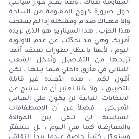
المقاومة هناك ، وهنا يُفتح حوار سياسي
حول ضرورة خروج المقاومة من الساحة
وإلا فهناك صدام ومشكلة إذا لم يستجب
هذا الحزب . هذا السيناريو هو الذي تريده
أمريكا وهي قد تحدّثت عن عدم الأولوية
اليوم ، لأنها بانتظار تطورات تعتقد أنها
تريحها من التفاصيل وتُدخل الشعب
اللبناني في مأزق داخلي فيما بينها ، لكن
أقول لكم ، هذه الأجندة غير قابلة
للتطبيق ، أولاً لأننا نعتبر أن ما سينتج عن
الانتخابات النيابية لن يكون على القياس
الأمريكي ، فضلاً عن أن الاصطفافات
السياسية لن تبقى بين الموالاة
والمعارضة كما هي اليوم ، بل ستتغيّر
وستعدّل كثيراً خاصة عندما يبدأ النقاش