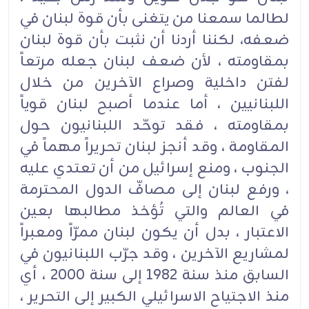
لطالما سمعنا من يتغنى بأن قوة لبنان في
ضعفه، لكننا أردنا أن نثبت بأن قوة لبنان
بمقاومته ، لأن ضعف لبنان جعله مرتعاً
لفتن داخلية وصراع الآخرين من خلال
اللبنانيين ، أما عندما أصبح لبنان قوياً
بمقاومته ، فقد توحّد اللبنانيون حول
المقاومة ، وقد أنجز لبنان تحريراً مهماً في
الجنوب ، ومنع إسرائيل من أن تعتدي عليه
، ورفع لبنان إلى مصافّ الدول المحترمة
في العالم والتي تُؤخذ مطالبها بعين
الاعتبار ، بدل أن يكون لبنان ممرّاً ومعبراً
لمشاريع الآخرين ، وقد جرّب اللبنانيون في
السابق منذ سنة 1982 إلى سنة 2000 ، أي
منذ الاجتياح الاسرائيلي الكبير إلى التحرير ،