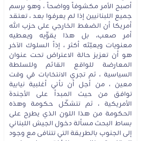
أصبح الأمر مكشوفاً وواضحاً ، وهو برسم
جميع اللبنانيين إذا لم يعرفوا بعد ، تعتقد
أمريكا أن الضغط الخارجي على حزب الله
أمر صعب، بل هذا يقوِّيه ويعطيه
معنويات ويعبّئه أكثر ، إذاً السلوك الآخر
هو أن تعزيز حالة الاعتراض تحت عنوان
المعارضة للواقع القائم وللسلطة
السياسية ، ثم تجري الانتخابات في وقت
معين ، من أجل أن تأتي أغلبية نيابية
توافق من حيث المبدأ على الأجندة
الأمريكية ، ثم تتشكّل حكومة وهذه
الحكومة من هذا اللون الذي يطرح على
بساط البحث مسألة دخول الجيش اللبناني
إلى الجنوب بالطريقة التي تتنافى مع وجود