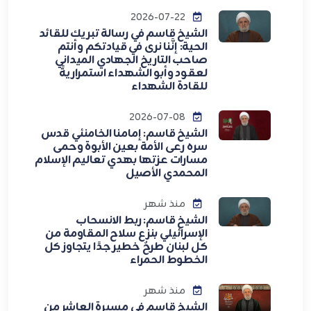
2026-07-22
الشيخ قاسم في رسالة تبريك للقائد
الحية: إنَّنا نرى في قيادتكم وأنتم
صاحب التاريخ الجهادي الميداني
لعقود وأبو الشهداء استمراريةً
للقادة الشهداء
2026-07-08
الشيخ قاسم: إمامنا الخامنئي قدس
سره رعى الأمة بعين الأبوة وحمى
مسارات عزتها بهدي تعاليم الإسلام
المحمدي الأصيل
منذ شهر
الشيخ قاسم: ربط الانسحاب
الإسرائيلي بنزع سلاح المقاومة من
كل لبنان طرحٌ خطير جدًا يتجاوز كل
الخطوط الحمراء
منذ شهر
الشيخ قاسم في مسيرة العاشر من