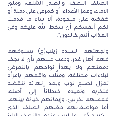
الصلف النطف، والصدر الشنف، وملق
الاماء، وغمز الأعداء، أو كمرعى على دمنة أو
كفضة على ملحودة، ألا ساء ما قدمت
لكم أنفسكم أن سخط الله عليكم وفي
العذاب أنتم خالدون".
واجهتهم السيدة زينب(ع) بسلوكهم
فهم أهل غدر، ودعت عليهم بأن لا تجف
دمعتهم ولا يهدأ نواحهم بالتعرض
لبلاءات مختلفة، ومثَّلت واقعهم بامرأة
تغزل لصنع ثوب وبعد إنهائه تنقضه
فتخربه وتعيده خيطاناً إلى أصله،
فعملهم تخريبي، وإيمانهم خيانة بينهم.
أما مواصفاتهم ففيهم الصلف الذي
يتكبر ويدَّعي ما ليس عنده، والنطِف البارز