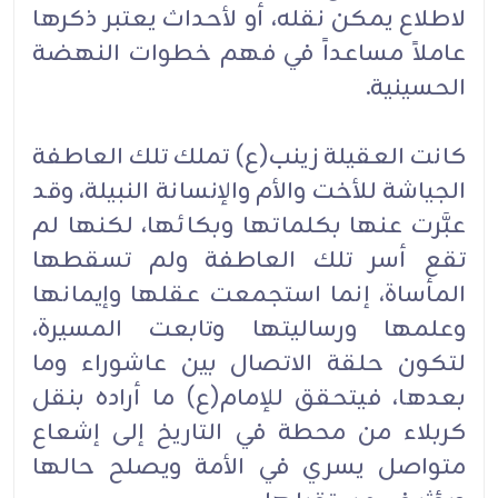
لاطلاع يمكن نقله، أو لأحداث يعتبر ذكرها
عاملاً مساعداً في فهم خطوات النهضة
الحسينية.
كانت العقيلة زينب(ع) تملك تلك العاطفة
الجياشة للأخت والأم والإنسانة النبيلة، وقد
عبَّرت عنها بكلماتها وبكائها، لكنها لم
تقع أسر تلك العاطفة ولم تسقطها
المأساة، إنما استجمعت عقلها وإيمانها
وعلمها ورساليتها وتابعت المسيرة،
لتكون حلقة الاتصال بين عاشوراء وما
بعدها، فيتحقق للإمام(ع) ما أراده بنقل
كربلاء من محطة في التاريخ إلى إشعاع
متواصل يسري في الأمة ويصلح حالها