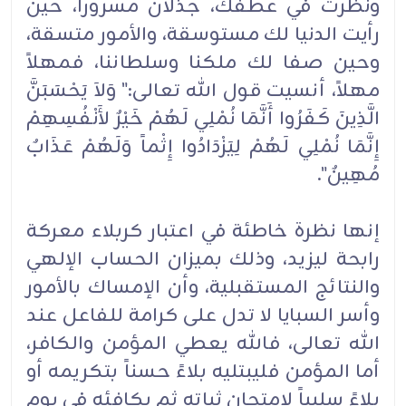
ونظرت في عطفك، جذلان مسرورا، حين
رأيت الدنيا لك مستوسقة، والأمور متسقة،
وحين صفا لك ملكنا وسلطاننا، فمهلاً
مهلاً، أنسيت قول الله تعالى:" وَلاَ يَحْسَبَنَّ
الَّذِينَ كَفَرُوا أَنَّمَا نُمْلِي لَهُمْ خَيْرٌ لأَنْفُسِهِمْ
إِنَّمَا نُمْلِي لَهُمْ لِيَزْدَادُوا إِثْماً وَلَهُمْ عَذَابٌ
مُهِينٌ".
إنها نظرة خاطئة في اعتبار كربلاء معركة
رابحة ليزيد، وذلك بميزان الحساب الإلهي
والنتائج المستقبلية، وأن الإمساك بالأمور
وأسر السبايا لا تدل على كرامة للفاعل عند
الله تعالى، فالله يعطي المؤمن والكافر،
أما المؤمن فليبتليه بلاءً حسناً بتكريمه أو
بلاءً سلبياً لامتحان ثباته ثم يكافئه في يوم