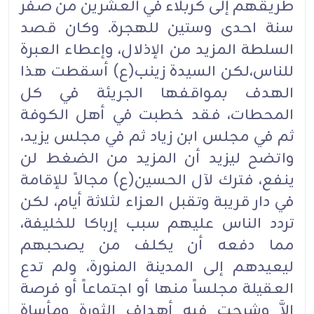
طريقهم إلى كربلاء في العشرين من صفر
سنة احدى وستين للهجرة. وكان قصد
السلطة المزيد من الإذلال، وإعطاء العبرة
للناس،لكن السيدة زينب(ع) أسقطت هذا
الهدف بمواقفها الجريئة في كل
المحطات، فقد خطبت في أهل الكوفة
ثم في مجلس ابن زياد ثم في مجلس يزيد،
واتضح ليزيد أن المزيد من الضغط لن
ينفع، فترك لآل الحسين(ع) مجالاً للإقامة
في دار قريبة وتقبل العزاء لثلاثة أيام، لكن
تردد الناس عليهم سبب إرباكا للخليفة،
مما دفعه أن يكلف من يصحبهم
ليعيدهم إلى المدينة المنورة، ولم تدع
العقيلة مجلساً منها أو اجتماعاً أو فرصة
إلاَّ وشرحت فيه أهداف الثورة ومأساة