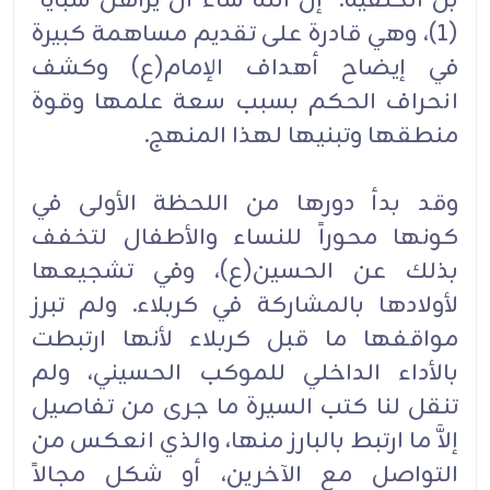
بن الحنفية:" إن الله شاء أن يراهن سبايا"
(1)، وهي قادرة على تقديم مساهمة كبيرة
في إيضاح أهداف الإمام(ع) وكشف
انحراف الحكم بسبب سعة علمها وقوة
منطقها وتبنيها لهذا المنهج.
وقد بدأ دورها من اللحظة الأولى في
كونها محوراً للنساء والأطفال لتخفف
بذلك عن الحسين(ع)، وفي تشجيعها
لأولادها بالمشاركة في كربلاء. ولم تبرز
مواقفها ما قبل كربلاء لأنها ارتبطت
بالأداء الداخلي للموكب الحسيني، ولم
تنقل لنا كتب السيرة ما جرى من تفاصيل
إلاَّ ما ارتبط بالبارز منها، والذي انعكس من
التواصل مع الآخرين، أو شكل مجالاً