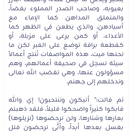
بعيوبه، وصاحب الصدر المملوء بغضاً،
والمتملق المداهن كما الإماء مع
أسيادهن، والذي يطعن في الظهر كما
الأعداء، أو كمن يرعى على مزبلة، أو
كقطعة براقة توضع على القبر لكن ما
تحتها ميت، هذه المواصفات تُنتج أعمالاً
سيئة تسجل في صحيفة أعمالهم، وهم
مسؤولون عنها، وهي تغضب الله تعالى
وتدخلهم إلى جهنم.
ثم قالت:" أتبكون وتنتحبون! إي والله
فابكوا كثيراً واضحكوا قليلاً، فلقد ذهبتم
بعارها وشنارها، ولن ترحضوها (تزيلوها)
بغسل بعدها أبداً، وأنَّى ترحضون قتل