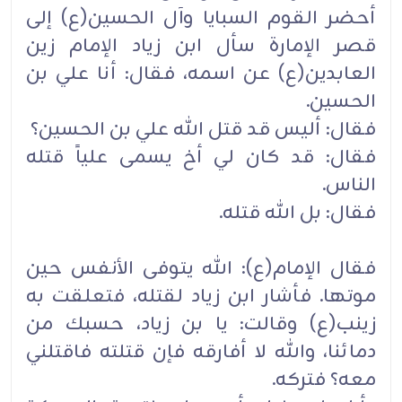
أحضر القوم السبايا وآل الحسين(ع) إلى
قصر الإمارة سأل ابن زياد الإمام زين
العابدين(ع) عن اسمه، فقال: أنا علي بن
الحسين.
فقال: أليس قد قتل الله علي بن الحسين؟
فقال: قد كان لي أخ يسمى علياً قتله
الناس.
فقال: بل الله قتله.
فقال الإمام(ع): الله يتوفى الأنفس حين
موتها. فأشار ابن زياد لقتله، فتعلقت به
زينب(ع) وقالت: يا بن زياد، حسبك من
دمائنا، والله لا أفارقه فإن قتلته فاقتلني
معه؟ فتركه.