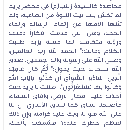
مجاهدة كالسيدة زينب(ع) في محضر يزيد.
لم تخش بنت بيت النبوة من الطاغية، ولم
تثنها آلامها عن إتمام الرسالة وإلقاء
الحجة، وهي التي قدمت أفكاراً دقيقة
ورؤية متكاملة لما فعله يزيد، طلبت
الكلام وقالت:" الحمد لله رب العالمين،
وصلى الله على رسوله وآله أجمعين، صدق
الله سبحانه حيث يقول:" ثُمَّ كَانَ عَاقِبَةَ
الَّذِينَ أَسَاءُوا السُّوأَى أَنْ كَذَّبُوا بِآيَاتِ اللهِ
وَكَانُوا بِهَا يَسْتَهْزِئُونَ". أظننت يا يزيد حيث
أخذت علينا أقطار الأرض، وآفاق السماء،
فأصبحنا نساق كما تساق الأسارى أن بنا
على الله هوانا، وبك عليه كرامة، وإن ذلك
لعظم خطرك عنده؟ فشمخت بأنفك،