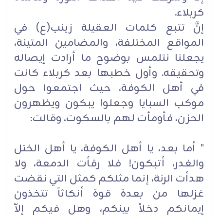
كربلاء.
إنَّ تتبع كلمات العقيلة زينب(ع) في
المواقع المختلفة، والمضامين المتينة،
يجعلنا نتلمس بوضوح ما أرادت إيصاله
وتحقيقه. وأول خطبها بعد كربلاء كانت
في أهل الكوفة، حيث اجتمعوا حول
موكب السبايا وجعلوا يبكون ويظهرون
الحزن، فأومأت لهم بالسكوت، وقالت:
" أما بعد، يا أهل الكوفة، يا أهل الختل
والغدر، أتبكون! فلا رقأت الدمعة، ولا
هدأت الرنة، إنما مثلكم كمثل التي نقضت
غزلها من بعدة قوة أنكاثاً تتخذون
إيمانكم دخلاً بينكم، وهل فيكم إلاّ