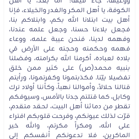
ووعيها، جاء فيها:" أما بعد، يا أهل
الكوفة، يا أهل المكر والغدر والخيلاء، فإنا
أهل بيت ابتلانا الله بكم، وابتلاكم بنا،
فجعل بلاءنا حسنا، وجعل علمه عندنا،
وفهمه لدينا، فنحن عيبة علمه، ووعاء
فهمه وحكمته وحجته على الأرض في
بلاده لعباده، أكرمنا الله بكرامته، وفضلنا
بنبيه محمد(ص) على كثير ممن خلق
تفضيلا بيّنا. فكذبتمونا وكفرتمونا، ورأيتم
قتالنا حلالاً، وأموالنا نهباً، وكأننا أولاد ترك
وكابل، كما قتلتم جدنا بالأمس، وسيوفكم
تقطر من دمائنا أهل البيت، لحقد متقدم،
قرّت لذلك عيونكم، وفرحت قلوبكم افتراء
على الله، ومكراً مكرتم، والله خير
الماكرين، فلا تدعونكم أنفسكم إلى