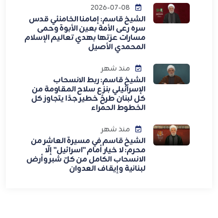
2026-07-08
الشيخ قاسم: إمامنا الخامنئي قدس
سره رعى الأمة بعين الأبوة وحمى
مسارات عزتها بهدي تعاليم الإسلام
المحمدي الأصيل
منذ شهر
الشيخ قاسم: ربط الانسحاب
الإسرائيلي بنزع سلاح المقاومة من
كل لبنان طرحٌ خطير جدًا يتجاوز كل
الخطوط الحمراء
منذ شهر
الشيخ قاسم في مسيرة العاشر من
محرم: لا خيار أمام "اسرائيل" إلّا
الانسحاب الكامل من كلّ شبر وأرض
لبنانية وإيقاف العدوان