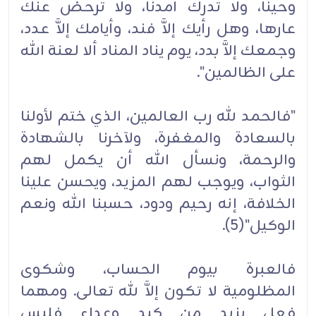
وحينا، ولا تدرك أمدنا، ولا ترحض عنك
عارها، وهل رأيك إلاَّ فند، وأيامك إلاَّ عدد،
وجمعك إلاَّ بدد، يوم يناد المناد ألا لعنة الله
على الظالمين".
"فالحمد لله رب العالمين، الذي ختم لأولنا
بالسعادة والمغفرة، ولآخرنا بالشهادة
والرحمة، ونسأل الله أن يكمل لهم
الثواب، ويوجب لهم المزيد، ويحسن علينا
الخلافة، إنه رحيم ودود، حسبنا الله ونعم
الوكيل"(5).
فالعبرة بيوم الحساب، وشكوى
المظلومية لا تكون إلاَّ لله تعالى. ومهما
فعل يزيد من كيد وعداء فليس