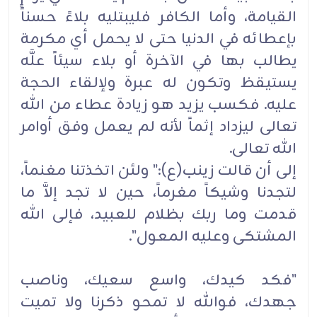
القيامة، وأما الكافر فليبتليه بلاءً حسناًً
بإعطائه في الدنيا حتى لا يحمل أي مكرمة
يطالب بها في الآخرة أو بلاء سيئاً علَّه
يستيقظ وتكون له عبرة ولإلقاء الحجة
عليه. فكسب يزيد هو زيادة عطاء من الله
تعالى ليزداد إثماً لأنه لم يعمل وفق أوامر
الله تعالى.
إلى أن قالت زينب(ع):" ولئن اتخذتنا مغنماً،
لتجدنا وشيكاً مغرماً، حين لا تجد إلاَّ ما
قدمت وما ربك بظلام للعبيد، فإلى الله
المشتكى وعليه المعول".
"فكد كيدك، واسع سعيك، وناصب
جهدك، فوالله لا تمحو ذكرنا ولا تميت