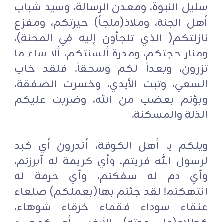
سليل النبوة، ومعدن الرسالة، وسيد شباب
أهل الجنة، وملاذ(ملجأ) حيرتكم، ومفزع
نازلتكم( الذي تلجأون إليه في المحنة)،
ومنار حجتكم، ومدرة ألسنتكم، ألا ساء ما
تزرون، وبعداً لكم وسحقاً. فلقد خاب
السعي، وتبت الأيدي، وخسرت الصفقة،
وبؤتم بغضب من الله، وضربت عليكم
الذلة والمسكنة.
ويلكم يا أهل الكوفة، أتدرون أي كبد
لرسول الله فريتم، وأي كريمة له أبرزتم،
وأي دم له سفكتم، وأي حرمة له
انتهكتم! لقد جئتم بها(بعملكم) صلعاء
عنقاء سوداء فقماء خرقاء شوهاء،