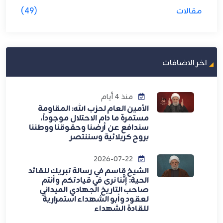
مقالات
(49)
اخر الاضافات
منذ 4 أيام
الأمين العام لحزب الله: المقاومة
مستمرة ما دام الاحتلال موجوداً،
سندافع عن أرضنا وحقوقنا ووطننا
بروح كربلائية وسننتصر
2026-07-22
الشيخ قاسم في رسالة تبريك للقائد
الحية: إنَّنا نرى في قيادتكم وأنتم
صاحب التاريخ الجهادي الميداني
لعقود وأبو الشهداء استمراريةً
للقادة الشهداء