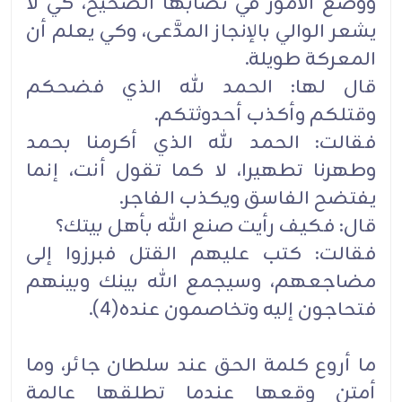
ووضع الأمور في نصابها الصحيح، كي لا
يشعر الوالي بالإنجاز المدَّعى، وكي يعلم أن
المعركة طويلة.
قال لها: الحمد لله الذي فضحكم
وقتلكم وأكذب أحدوثتكم.
فقالت: الحمد لله الذي أكرمنا بحمد
وطهرنا تطهيرا، لا كما تقول أنت، إنما
يفتضح الفاسق ويكذب الفاجر.
قال: فكيف رأيت صنع الله بأهل بيتك؟
فقالت: كتب عليهم القتل فبرزوا إلى
مضاجعهم، وسيجمع الله بينك وبينهم
فتحاجون إليه وتخاصمون عنده(4).
ما أروع كلمة الحق عند سلطان جائر، وما
أمتن وقعها عندما تطلقها عالمة