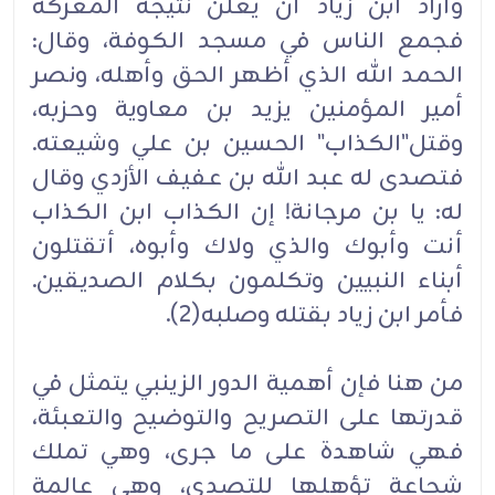
وأراد ابن زياد أن يعلن نتيجة المعركة
فجمع الناس في مسجد الكوفة، وقال:
الحمد الله الذي أظهر الحق وأهله، ونصر
أمير المؤمنين يزيد بن معاوية وحزبه،
وقتل"الكذاب" الحسين بن علي وشيعته.
فتصدى له عبد الله بن عفيف الأزدي وقال
له: يا بن مرجانة! إن الكذاب ابن الكذاب
أنت وأبوك والذي ولاك وأبوه، أتقتلون
أبناء النبيين وتكلمون بكلام الصديقين.
فأمر ابن زياد بقتله وصلبه(2).
من هنا فإن أهمية الدور الزينبي يتمثل في
قدرتها على التصريح والتوضيح والتعبئة،
فهي شاهدة على ما جرى، وهي تملك
شجاعة تؤهلها للتصدي، وهي عالمة