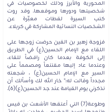
المحورية والأبرز وذلك لخصوصيات في
شخصيتها ودورها وموقعها. وقد روت
كتب السيرة لقطات معبِّرة عن
الشخصيات النسائية المشاركة في كربلاء.
فزوجة زهير بن القين حرضت زوجها على
اللقاء مع الإمام الحسين(ع) في الطريق
إلى الكوفة بعدما كان رافضاً للقاء،
وعندما عاد إليها مقتنعاً ومصمماً على
السير مع الإمام الحسين(ع) ، شجعته
مجدداً وقالت له:" خار الله لك وأسألك أن
تذكرني يوم القيامة عند جد الحسين(ع)(6).
وطوعة(7) التي أعتقها الأشعث بن قيس
وتزوجها اسيد الحضرمي فولدت له بلالاً،