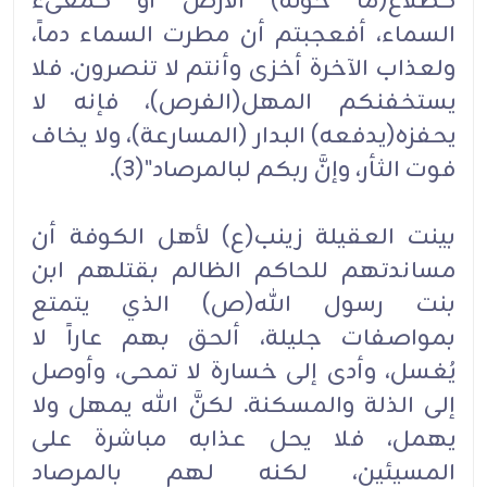
كطلاع(ما حوته) الأرض أو كمعىء
السماء، أفعجبتم أن مطرت السماء دماً،
ولعذاب الآخرة أخزى وأنتم لا تنصرون. فلا
يستخفنكم المهل(الفرص)، فإنه لا
يحفزه(يدفعه) البدار (المسارعة)، ولا يخاف
فوت الثأر، وإنَّ ربكم لبالمرصاد"(3).
بينت العقيلة زينب(ع) لأهل الكوفة أن
مساندتهم للحاكم الظالم بقتلهم ابن
بنت رسول الله(ص) الذي يتمتع
بمواصفات جليلة، ألحق بهم عاراً لا
يُغسل، وأدى إلى خسارة لا تمحى، وأوصل
إلى الذلة والمسكنة. لكنَّ الله يمهل ولا
يهمل، فلا يحل عذابه مباشرة على
المسيئين، لكنه لهم بالمرصاد