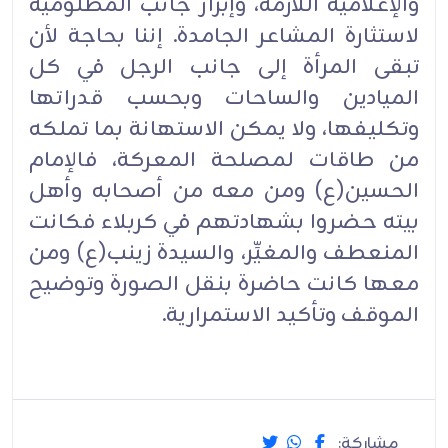
والإعلامية اللازمة، وإبراز جانب المظلومية
لاستثارة المشاعر الجامدة. إننا بحاجة لأن
تبقى المرأة إلى جانب الرجل في كل
الميادين والساحات وبحسب قدراتها
وتكليفها، ولا يمكن الاستهانة بما تملكه
من طاقات لمصلحة المعركة، فالإمام
الحسين(ع) ومن معه من أصحابه وأهل
بيته حضروا بشهادتهم في كربلاء فكانت
المنعطف والمغيِّر، والسيدة زينب(ع) ومن
معها كانت حاضرة بنقل الصورة وتوضيح
الموقف وتأكيد الاستمرارية.
مشاركة: