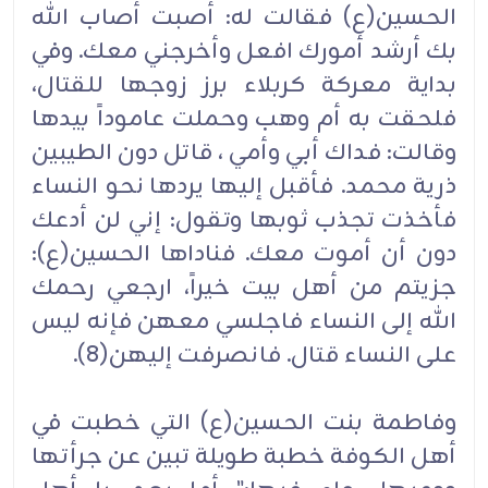
الحسين(ع) فقالت له: أصبت أصاب الله
بك أرشد أمورك افعل وأخرجني معك. وفي
بداية معركة كربلاء برز زوجها للقتال،
فلحقت به أم وهب وحملت عاموداً بيدها
وقالت: فداك أبي وأمي ، قاتل دون الطيبين
ذرية محمد. فأقبل إليها يردها نحو النساء
فأخذت تجذب ثوبها وتقول: إني لن أدعك
دون أن أموت معك. فناداها الحسين(ع):
جزيتم من أهل بيت خيراً، ارجعي رحمك
الله إلى النساء فاجلسي معهن فإنه ليس
على النساء قتال. فانصرفت إليهن(8).
وفاطمة بنت الحسين(ع) التي خطبت في
أهل الكوفة خطبة طويلة تبين عن جرأتها