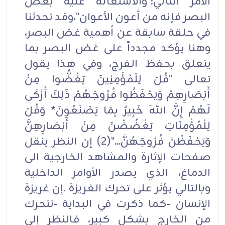
الأمر الثاني:"والاستعانة عليه بغض
البصر فإنه من أعون الأعوان"،وقد تحدثنا
في حلقة سابقة عن أهمية غض البصر،
وهنا يؤكد مجدداً على غض البصر بما
يتعلق بحفظ الفرج، وفي هذا يقول
تعالى "قُلْ لِلْمُؤْمِنِينَ يَغُضُّوا مِنْ
أَبْصَارِهِمْ وَيَحْفَظُوا فُرُوجَهُمْ ذَلِكَ أَزْكَى
لَهُمْ إِنَّ اللهَ خَبِيرٌ بِمَا يَصْنَعُونَ* وَقُلْ
لِلْمُؤْمِنَاتِ يَغْضُضْنَ مِنْ أَبْصَارِهِنَّ
وَيَحْفَظْنَ فُرُوجَهُنَّ..."(2) إن النظر ينقل
صفحات الإثارة والمشاهد الخارجية الى
الدماغ، الذي يصدر الأوامر الداخلية
وبالتالي يؤثر على تحرك الغريزة .إن غريزة
الإنسان -كما ذكرت في البداية -تتحرك
من الخارج بشكل كبير، فالنظر إلى