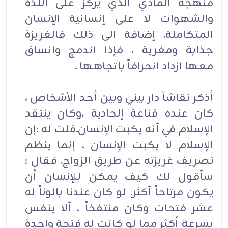
منهجه المادي الذي يركز على اللذة
والشهوات لا على إنسانية الإنسان
المتكاملة. إضافة الى ذلك فالغريزة
جذابة ومغرية ، فإذا اندمج وانساق
معها ازداد انحرافاً باتجاهها .
أذكر نقاشاً دار بيني وبين أحد الأشخاص ،
كان عنده قناعة إلحادية ،وكان ينتقد
الإسلام في أنه يكبت الإنسان.قلت له :إن
الإسلام لا يكبت الإنسان ، إنما ينظم
تصريف غريزته عن طريق الزواج. فقال :
سأقول لك كيف يمكن للإنسان أن
يكون مرتاحاً أكثر. لو كان عندنا بالوناً له
عشر فتحات وكان منتفخاً ، ألا ينفس
بسرعة أكثر مما لو كانت له فتحة واحدة