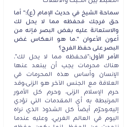
الضبط بين الكبت والانفلات
سماحة الشيخ في حديث الإمام (ع):" أما
حق فرجك فحفظه مما لا يحل لك
والاستعانة عليه بغض البصر فإنه من
أعون الأعوان ".ما هو انعكاس غض
البصر على حفظ الفرج؟
الأمر الأول
:"فحفظه مما لا يحل لك".
هناك محرمات يجب أن يبتعد عنها
الإنسان وأساس هذه المحرمات في
العلاقة مع الجنس الآخر هو الزنى،وقد
حرم الإسلام الزنى، وحرم كل الأمور
المرتبطة به أي المقدمات التي تؤدي
إليه،وحرّم أيضاً كل الشذوذ الذي نراه
اليوم في العالم الغربي. وعليه عندما