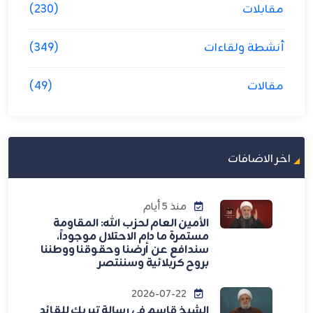
مقابلات
(230)
أنشطة ولقاءات
(349)
مقالات
(49)
اخر الاضافات
منذ 5 أيام
الأمين العام لحزب الله: المقاومة
مستمرة ما دام الاحتلال موجوداً،
سندافع عن أرضنا وحقوقنا ووطننا
بروح كربلائية وسننتصر
2026-07-22
الشيخ قاسم في رسالة تبريك للقائد