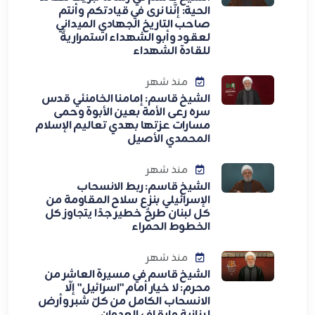
الحية: إنَّنا نرى في قيادتكم وأنتم
صاحب التاريخ الجهادي الميداني
لعقود وأبو الشهداء استمراريةً
للقادة الشهداء
منذ شهر
الشيخ قاسم: إمامنا الخامنئي قدس
سره رعى الأمة بعين الأبوة وحمى
مسارات عزتها بهدي تعاليم الإسلام
المحمدي الأصيل
منذ شهر
الشيخ قاسم: ربط الانسحاب
الإسرائيلي بنزع سلاح المقاومة من
كل لبنان طرحٌ خطير جدًا يتجاوز كل
الخطوط الحمراء
منذ شهر
الشيخ قاسم في مسيرة العاشر من
محرم: لا خيار أمام "اسرائيل" إلّا
الانسحاب الكامل من كلّ شبر وأرض
لبنانية وإيقاف العدوان