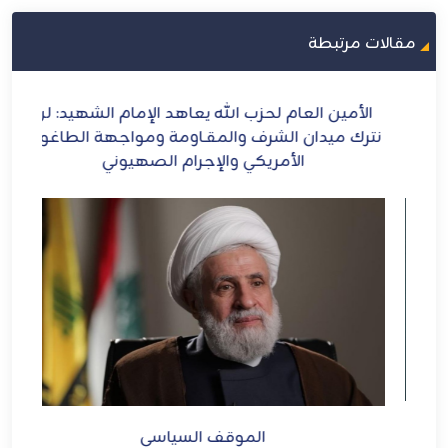
مقالات مرتبطة
ح
الأمين العام لحزب الله يعاهد الإمام الشهيد: لن
الش
ل
نترك ميدان الشرف والمقـاومة ومواجهة الطاغوت
الأمريكي والإجرام الصهيوني
الموقف السياسي