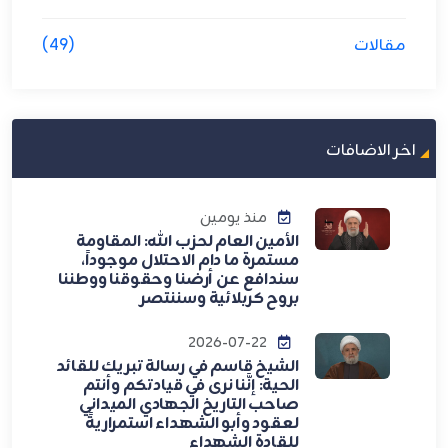
مقالات
(49)
اخر الاضافات
منذ يومين
الأمين العام لحزب الله: المقاومة
مستمرة ما دام الاحتلال موجوداً،
سندافع عن أرضنا وحقوقنا ووطننا
بروح كربلائية وسننتصر
2026-07-22
الشيخ قاسم في رسالة تبريك للقائد
الحية: إنَّنا نرى في قيادتكم وأنتم
صاحب التاريخ الجهادي الميداني
لعقود وأبو الشهداء استمراريةً
للقادة الشهداء