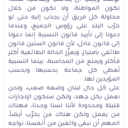
تكون المواطنة، ولا تكون من خلال
محاولة كل فريق أن يجذب إليه حتى لو
خرَّب البلد على رؤوس الجميع، وعندما
دعونا إلى تأييد قانون النسبية إنما دعونا
إلى قانون عادل، لأن قانون الستين قانون
طائفي بامتياز، ويعزِّز الحالة الطائفية أكثر
فأكثر ويمنع من المحاسبة، بينما النسبية
تُعطي كل جماعة بحسبها وبحسب
المؤيدين لها.
على كل حال لبنان وضعه صعب، ونحن
نعمل بكل جهد، ولكن ستكون الإنجازات
قليلة ومحدودة لأننا لسنا وحدنا، فهناك
من يعمل ولكن هناك من يخرِّب أيضاً.
المهم أن نبقى واثقين من أنفسنا، نواجه