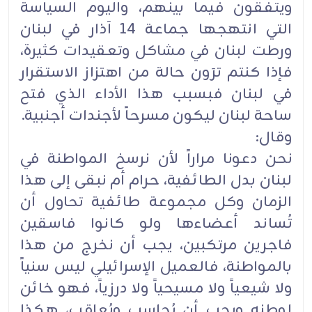
ويتفقون فيما بينهم، واليوم السياسة
التي انتهجها جماعة 14 آذار في لبنان
ورطت لبنان في مشاكل وتعقيدات كثيرة،
فإذا كنتم ترَون حالة من اهتزاز الاستقرار
في لبنان فبسبب هذا الأداء الذي فتح
ساحة لبنان ليكون مسرحاً لأجندات أجنبية.
وقال:
نحن دعونا مراراً لأن نرسخ المواطنة في
لبنان بدل الطائفية، حرام أم نبقى إلى هذا
الزمان وكل مجموعة طائفية تحاول أن
تُساند أعضاءها ولو كانوا فاسقين
فاجرين مرتكبين، يجب أن نخرج من هذا
بالمواطنة، فالعميل الإسرائيلي ليس سنياً
ولا شيعياً ولا مسيحياً ولا درزياً، فهو خائن
لوطنه ويجب أن يُحاسب ويُعاقب، هكذا