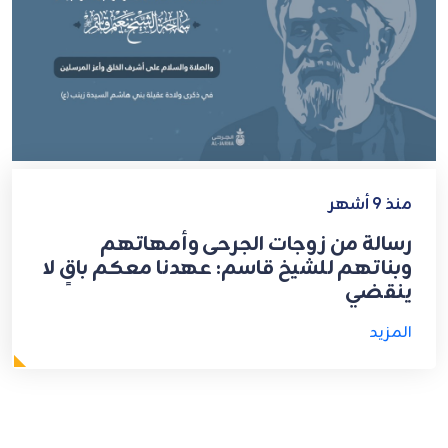
منذ 9 أشهر
رسالة من زوجات الجرحى وأمهاتهم
وبناتهم للشيخ قاسم: عهدنا معكم باقٍ لا
ينقضي
المزيد