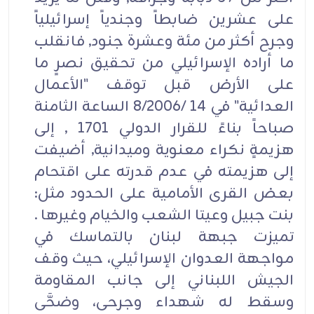
على عشرين ضابطاً وجندياً إسرائيلياً
وجرح أكثر من مئة وعشرة جنود, فانقلب
ما أراده الإسرائيلي من تحقيق نصرٍ ما
على الأرض قبل توقف "الأعمال
العدائية" في 14 /8/2006 الساعة الثامنة
صباحاً بناءً للقرار الدولي 1701 , إلى
هزيمةٍ نكراء معنوية وميدانية, أضيفت
إلى هزيمته في عدم قدرته على اقتحام
بعض القرى الأمامية على الحدود مثل:
بنت جبيل وعيتا الشعب والخيام وغيرها .
تميزت جبهة لبنان بالتماسك في
مواجهة العدوان الإسرائيلي، حيث وقف
الجيش اللبناني إلى جانب المقاومة
وسقط له شهداء وجرحى، وضحَّى