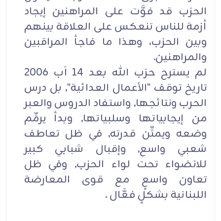
الحزب قد فوَّت على المراهنين إيجاد
أزمة للناس تنعكس على العلاقة بينهم
وبين الحزب، وهذا ما فاجأ المراقبين
والمراهنين.
لم يسترح حزب الله بعد 14 آب 2006
تاريخ توقف "الأعمال العدائية", بل درس
الحرب ونتائجها, واستفاد الدروس والعبر
من إيجابياتها وسلبياتها, وبدأ يرمِّم
وضعه ويمتِّن قدرته, في ظل تعاطف
شعبي واسع, وإقبال شبابي كبير
للانضواء تحت لواء الحزب, وفي ظل
تعاون واسعٍ مع قوى المعارضة
اللبنانية بشكلٍ فعَّال .