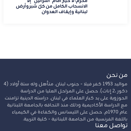
محرم: لا خيار أمام "اسرائيل" إلّا
الانسحاب الكامل من كلّ شبر وأرض
لبنانية وإيقاف العدوان
من نحن
مواليد 1953 كفر فيلا - جنوب لبنان. متأهل وله ستة أولاد (4
ذكور ،2 إناث). حصل على المراحل العليا من الدراسة
الحوزوية على يد كبار العلماء في لبنان. دراسته الدينية تزامنت
مع الدراسة الأكاديمية وذلك منذ التحاقه بالجامعة اللبنانية
عام 1970م. حصل على الليسانس والكفاءة في الكيمياء
باللغة الفرنسية من الجامعة اللبنانية - كلية التربية.
تواصل معنا