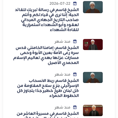
2026-07-22
الشيخ قاسم في رسالة تبريك للقائد
الحية: إنَّنا نرى في قيادتكم وأنتم
صاحب التاريخ الجهادي الميداني
لعقود وأبو الشهداء استمراريةً
للقادة الشهداء
منذ شهر
الشيخ قاسم: إمامنا الخامنئي قدس
سره رعى الأمة بعين الأبوة وحمى
مسارات عزتها بهدي تعاليم الإسلام
المحمدي الأصيل
منذ شهر
الشيخ قاسم: ربط الانسحاب
الإسرائيلي بنزع سلاح المقاومة من
كل لبنان طرحٌ خطير جدًا يتجاوز كل
الخطوط الحمراء
منذ شهر
الشيخ قاسم في مسيرة العاشر من