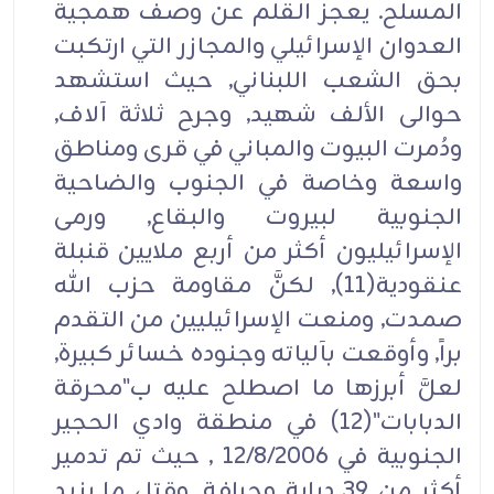
المسلح. يعجز القلم عن وصف همجية
العدوان الإسرائيلي والمجازر التي ارتكبت
بحق الشعب اللبناني, حيث استشهد
حوالى الألف شهيد, وجرح ثلاثة آلاف,
ودُمرت البيوت والمباني في قرى ومناطق
واسعة وخاصة في الجنوب والضاحية
الجنوبية لبيروت والبقاع, ورمى
الإسرائيليون أكثر من أربع ملايين قنبلة
عنقودية(11), لكنَّ مقاومة حزب الله
صمدت, ومنعت الإسرائيليين من التقدم
براً, وأوقعت بآلياته وجنوده خسائر كبيرة,
لعلَّ أبرزها ما اصطلح عليه ب"محرقة
الدبابات"(12) في منطقة وادي الحجير
الجنوبية في 12/8/2006 , حيث تم تدمير
أكثر من 39 دبابة وجرافة, وقتل ما يزيد