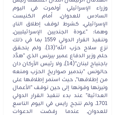
الهدفان الرئيسان اللذان أعلنهما رئيس
وزراء الإسرائيلي أولمرت في اليوم
السادس للعدوان, أمام الكنيست
الإسرائيلي, كشرط لوقف إطلاق النار,
وهما: "عودة الجنديين الإسرائيليين,
وتنفيذ القرار الدولي 1559 بما في ذلك
نزع سلاح حزب الله"(13). ولم يتحقق
حلم وزير الدفاع عمير بيرتس الذي "هدَّد
باجتياح لبنان"(14), ولا رئيس الأركان دان
حالوتس "بتدمير صواريخ الحزب ومنعه
من إطلاقها", حيث استمر إطلاقها على
وتيرتها وقوتها إلى حين توقف "الأعمال
العدائية" عند بدء تنفيذ القرار الدولي
1701. ولم تنجح رايس في اليوم التاسع
للعدوان, عندما رفضت الدعوات