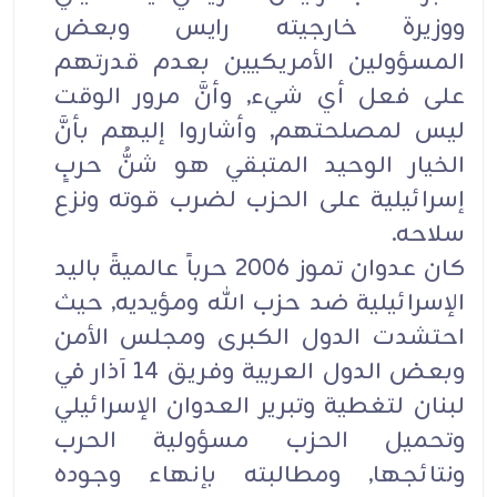
ووزيرة خارجيته رايس وبعض
المسؤولين الأمريكيين بعدم قدرتهم
على فعل أي شيء, وأنَّ مرور الوقت
ليس لمصلحتهم, وأشاروا إليهم بأنَّ
الخيار الوحيد المتبقي هو شنُّ حربٍ
إسرائيلية على الحزب لضرب قوته ونزع
سلاحه.
كان عدوان تموز 2006 حرباً عالميةً باليد
الإسرائيلية ضد حزب الله ومؤيديه, حيث
احتشدت الدول الكبرى ومجلس الأمن
وبعض الدول العربية وفريق 14 آذار في
لبنان لتغطية وتبرير العدوان الإسرائيلي
وتحميل الحزب مسؤولية الحرب
ونتائجها, ومطالبته بإنهاء وجوده