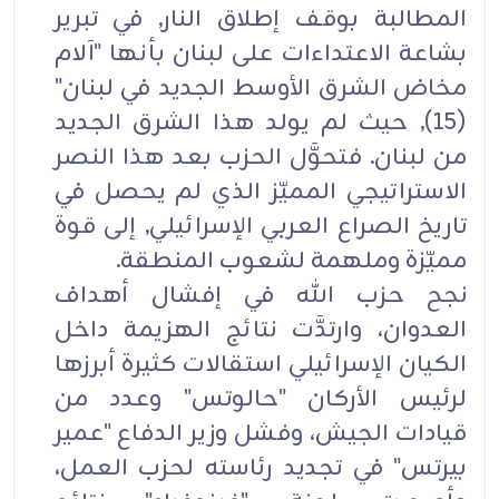
المطالبة بوقف إطلاق النار, في تبرير
بشاعة الاعتداءات على لبنان بأنها "آلام
مخاض الشرق الأوسط الجديد في لبنان"
(15), حيث لم يولد هذا الشرق الجديد
من لبنان. فتحوَّل الحزب بعد هذا النصر
الاستراتيجي المميّز الذي لم يحصل في
تاريخ الصراع العربي الإسرائيلي, إلى قوة
مميّزة وملهمة لشعوب المنطقة.
نجح حزب الله في إفشال أهداف
العدوان، وارتدَّت نتائج الهزيمة داخل
الكيان الإسرائيلي استقالات كثيرة أبرزها
لرئيس الأركان "حالوتس" وعدد من
قيادات الجيش، وفشل وزير الدفاع "عمير
بيرتس" في تجديد رئاسته لحزب العمل،