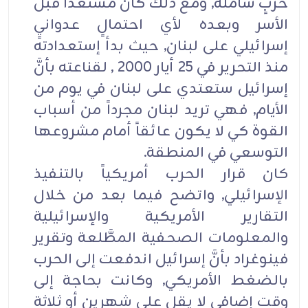
حربٍ شاملة, ومع ذلك كان مستعداً قبل
الأسر وبعده لأي احتمالٍ عدوانيٍ
إسرائيلي على لبنان, حيث بدأ إستعدادته
منذ التحرير في 25 أيار 2000 , لقناعته بأنَّ
إسرائيل ستعتدي على لبنان في يوم من
الأيام, فهي تريد لبنان مجرداً من أسباب
القوة كي لا يكون عائقاً أمام مشروعها
التوسعي في المنطقة.
كان قرار الحرب أمريكياً بالتنفيذ
الإسرائيلي, واتضح فيما بعد من خلال
التقارير الأمريكية والإسرائيلية
والمعلومات الصحفية المطَّلعة وتقرير
فينوغراد بأنَّ إسرائيل اندفعت إلى الحرب
بالضغط الأمريكي, وكانت بحاجة إلى
وقت إضافي لا يقل على شهرين أو ثلاثة