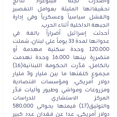
وأصدرت لجنة "فينوغراد" نتائج
تحقيقاتها المليئة بعوامل التقصير
والفشل سياسياً وعسكرياً وفي إدارة
الجبهة الداخلية أثناء الحرب.
أحدثت إسرائيل أضراراً بالغة في
عدوانها لمدة 33 يوماً على لبنان، شملت
120.000 وحدة سكنية مهدمة أو
متضررة بينها 16.000 وحدة تهدمت
بالكامل، قدَّرت الحكومة اللبنانية(16)
مجموع كلفتها ما بين مليار و3 مليار
دولار أمريكي، ومؤسسات اقتصادية
ومزروعات ومواشي وطيور وآليات قدَّر
المركز الاستشاري للدراسات
والتوثيق(17) قيمتها بحوالى 580.000
دولار أمريكي، عدا عن فقدان عدد كبير