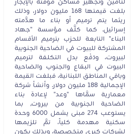
لتأمين وتجهيز مساكن مؤقتة بالإيجار
بلغت قيمتها 168 مليون دولار، وذلك
ريثما يتم ترميم أو بناء ما هدَّمته
إسرائيل. كما كلَّف مؤسسة "جهاد
البناء" التابعة للحزب بترميم الأقسام
المشتركة للبيوت في الضاحية الجنوبية
لبيروت، ودَفْع بدل التكلفة لترميم
البيوت في البقاع والجنوب والضاحية
وباقي المناطق اللبنانية، فبلغت القيمة
الإجمالية 188 مليون دولار. وأنشأ شركة
معمارية سمَّاها "وعد" لإعادة بناء
الضاحية الجنوبية من بيروت, بما
يستوعب 274 مبنى يشمل 6000 وحدة
سكنية مهدمة كلياً، تمَّ تلزيمها
لشركات كبرى متخصصة، وبذلك يكون