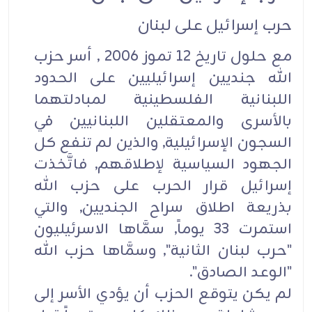
حرب إسرائيل على لبنان
مع حلول تاريخ 12 تموز 2006 , أسر حزب
الله جنديين إسرائيليين على الحدود
اللبنانية الفلسطينية لمبادلتهما
بالأسرى والمعتقلين اللبنانيين في
السجون الإسرائيلية, والذين لم تنفع كل
الجهود السياسية لإطلاقهم, فاتَّخذت
إسرائيل قرار الحرب على حزب الله
بذريعة اطلاق سراح الجنديين, والتي
استمرت 33 يوماً, سمَّاها الاسرئيليون
"حرب لبنان الثانية", وسمَّاها حزب الله
"الوعد الصادق".
لم يكن يتوقع الحزب أن يؤدي الأسر إلى