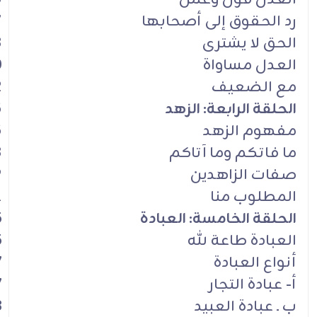
رد الحقوق إلى أصحابها
7
الحق لا يشترى
8
العدل مساواة
0
مع الضعيف
2
الحلقة الرابعة: الزهد
5
مفهوم الزهد
5
ما فاتكم وما آتاكم
8
صفات الزاهدين
9
المطلوب منا
1
الحلقة الخامسة: العبادة
5
العبادة طاعة لله
5
أنواع العبادة
7
أ- عبادة التجار
7
ب ـ عبادة العبيد
8