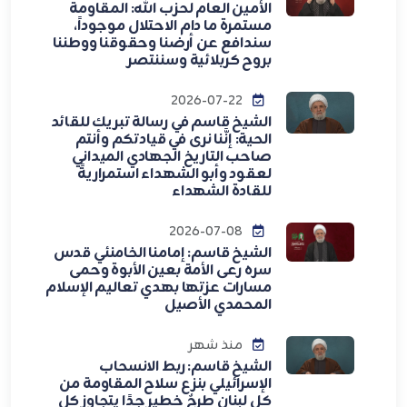
الأمين العام لحزب الله: المقاومة
مستمرة ما دام الاحتلال موجوداً،
سندافع عن أرضنا وحقوقنا ووطننا
بروح كربلائية وسننتصر
2026-07-22
الشيخ قاسم في رسالة تبريك للقائد
الحية: إنَّنا نرى في قيادتكم وأنتم
صاحب التاريخ الجهادي الميداني
لعقود وأبو الشهداء استمراريةً
للقادة الشهداء
2026-07-08
الشيخ قاسم: إمامنا الخامنئي قدس
سره رعى الأمة بعين الأبوة وحمى
مسارات عزتها بهدي تعاليم الإسلام
المحمدي الأصيل
منذ شهر
الشيخ قاسم: ربط الانسحاب
الإسرائيلي بنزع سلاح المقاومة من
كل لبنان طرحٌ خطير جدًا يتجاوز كل