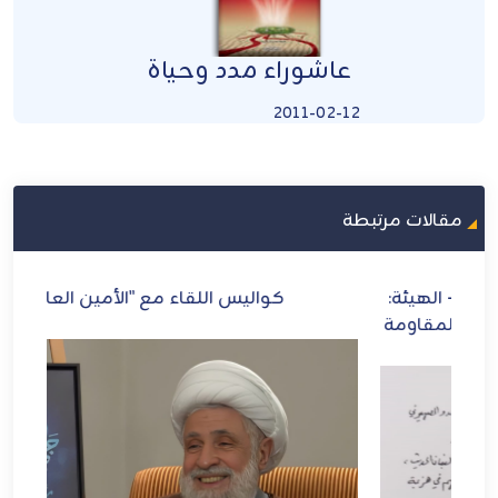
عاشوراء مدد وحياة
2011-02-12
مقالات مرتبطة
:
كواليس اللقاء مع "الأمين العام"
ازد
مة