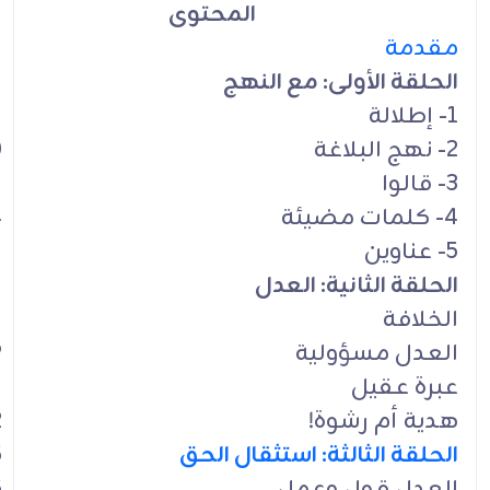
المحتوى
مقدمة
الحلقة الأولى: مع النهج
1- إطلالة
2- نهج البلاغة
0
3- قالوا
2
4- كلمات مضيئة
4
5- عناوين
5
الحلقة الثانية: العدل
7
الخلافة
7
العدل مسؤولية
9
عبرة عقيل
1
هدية أم رشوة!
2
الحلقة الثالثة: استثقال الحق
5
العدل قول وعمل
5