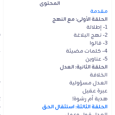
المحتوى
مقدمة
الحلقة الأولى: مع النهج
1- إطلالة
2- نهج البلاغة
0
3- قالوا
2
4- كلمات مضيئة
4
5- عناوين
5
الحلقة الثانية: العدل
7
الخلافة
7
العدل مسؤولية
9
عبرة عقيل
1
هدية أم رشوة!
2
الحلقة الثالثة: استثقال الحق
5
العدل قول وعمل
5