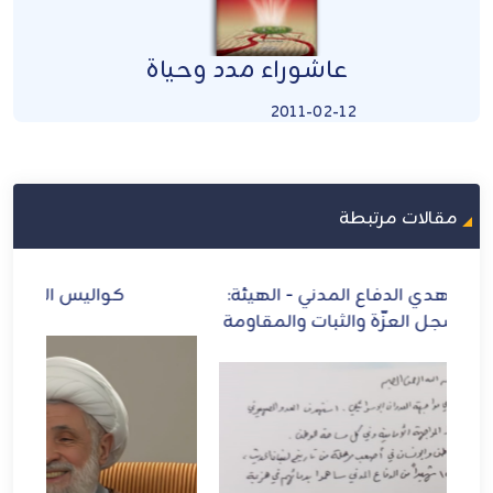
عاشوراء مدد وحياة
2011-02-12
مقالات مرتبطة
ة:
كواليس اللقاء مع "الأمين العام"
ازد
مة