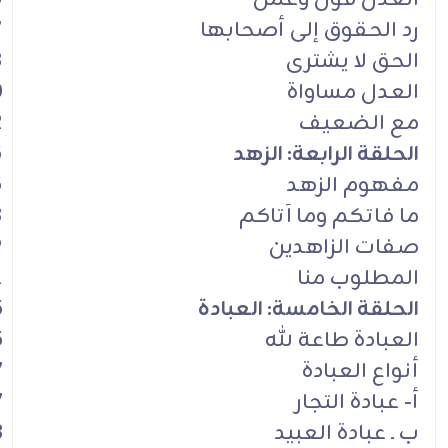
رد الحقوق إلى أصحابها
7
الحق لا يشترى
8
العدل مساواة
0
مع الضعيف
2
الحلقة الرابعة: الزهد
5
مفهوم الزهد
5
ما فاتكم وما آتاكم
8
صفات الزاهدين
9
المطلوب منا
1
الحلقة الخامسة: العبادة
5
العبادة طاعة لله
5
أنواع العبادة
7
أ- عبادة التجار
7
ب ـ عبادة العبيد
8