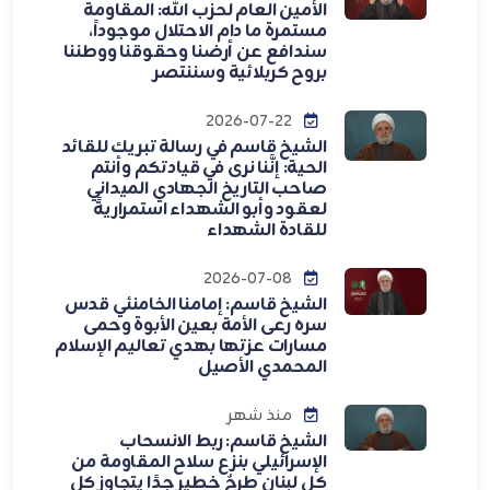
الأمين العام لحزب الله: المقاومة
مستمرة ما دام الاحتلال موجوداً،
سندافع عن أرضنا وحقوقنا ووطننا
بروح كربلائية وسننتصر
2026-07-22
الشيخ قاسم في رسالة تبريك للقائد
الحية: إنَّنا نرى في قيادتكم وأنتم
صاحب التاريخ الجهادي الميداني
لعقود وأبو الشهداء استمراريةً
للقادة الشهداء
2026-07-08
الشيخ قاسم: إمامنا الخامنئي قدس
سره رعى الأمة بعين الأبوة وحمى
مسارات عزتها بهدي تعاليم الإسلام
المحمدي الأصيل
منذ شهر
الشيخ قاسم: ربط الانسحاب
الإسرائيلي بنزع سلاح المقاومة من
كل لبنان طرحٌ خطير جدًا يتجاوز كل