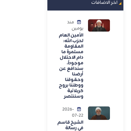
اخر الاضافات
منذ
يومين
الأمين العام
لحزب الله:
المقاومة
مستمرة ما
دام الاحتلال
موجوداً،
سندافع عن
أرضنا
وحقوقنا
ووطننا بروح
كربلائية
وسننتصر
2026-
07-22
الشيخ قاسم
في رسالة