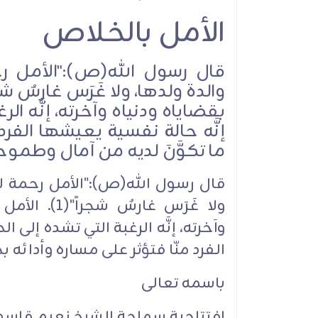
الأمل بالخلاص
الحاجة ام عماد ش
الدين: هي تطبيق ع
لآيات الإسلام
قال رسول الله(ص):"الأمل رحم
بقضاياه ودنياه وآخرته، إنَّه الرغ
إنَّه حالة نفسية يعيشها الفر
ما تكوَّنَ لديه من آمال وطموح
قال رسول الله(ص):"الأمل رحمة لأمت
مقالات
ولا غَرَس غا
وآخرته، إنَّه الرغبة التي تشده إلى ال
الفرد منّا فتؤثر على مساره وأدائه
باسمه تعالى‏
إفتتاحية سماحة الشيخ نعيم قاسم لمج