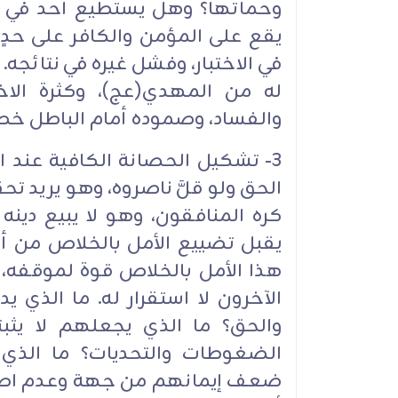
وحماتها؟ وهل يستطيع أحد في الد
يقع على المؤمن والكافر على حدٍ 
في الاختبار، وفشل غيره في نتائجه. إ
له من المهدي(عج)، وكثرة الاخت
والفساد، وصموده أمام الباطل خطوة 
3- تشكيل الحصانة الكافية عند ا
الحق ولو قلَّ ناصروه، وهو يريد تح
كره المنافقون، وهو لا يبيع دينه ب
يقبل تضييع الأمل بالخلاص من أجل 
هذا الأمل بالخلاص قوة لموقفه، فما
الآخرون لا استقرار له. ما الذي 
والحق؟ ما الذي يجعلهم لا يثب
الضغوطات والتحديات؟ ما الذي 
ضعف إيمانهم من جهة وعدم اطمئن