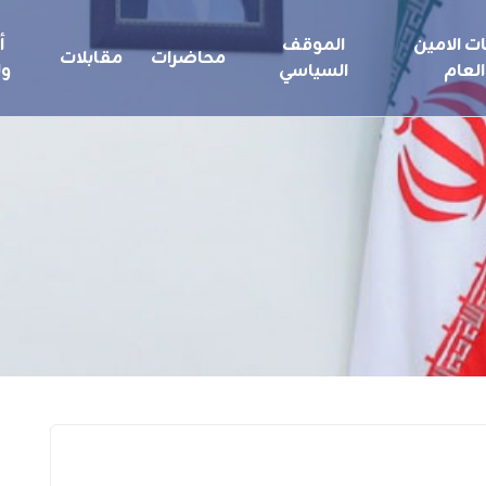
ت الامين
الموقف
أ
محاضرات
مقابلات
العام
السياسي
ول