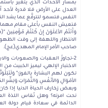
بمسار الأحداث الذي يتغير باستمرا
العدل على الأرض فلا قدرة لأحد أ
النفس فتسمو لتترفَّع عما يشد الن
فتعيش النفس بأعلى مقام مهما تدنَّى الم
الانتظار واللهفة إلى وقت الظهور
صاحب الأمر الإمام المهدي(عج).‏
2-تجاوزُ العقبات والصعوبات وال
الاختبار الإلهي، ليميز الخبيث من
تكون لهم البشارة بالفوز:" وَلَنَبْلُوَنَّكُ
وبعض زخارف الحياة الدنيا إذا كان
تحت امرته؟ وهل تُقاس اللذة العاب
الدائمة في سعادة قيام دولة ال