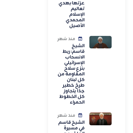
عزتها بهدي
تعاليم
الإسلام
المحمدي
الأصيل
منذ شهر
الشيخ
قاسم: ربط
الانسحاب
الإسرائيلي
بنزع سلاح
المقاومة من
كل لبنان
طرحٌ خطير
جدًا يتجاوز
كل الخطوط
الحمراء
منذ شهر
الشيخ قاسم
في مسيرة