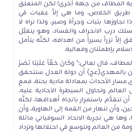
اية المطاف من جهة أخرى! لكن المتعلق
طريق الخلاص، وما هي إلاَّ عقبات في
ذا تجاوزها بثبات وجرأة وصبر، ولذا نراه لا
سلك درب الانحراف والفساد، وهو يتقبَّل
إلاَّ نزراً يسيراً من اهدافه، لكنَّه يتأمل
سلام بإطمئنان وفعالية.‏
، قال تعالى:" وَكَانَ حَقّاً عَلَيْنَا نَصْرُ
يجة عند المؤمن بالمهدي(عج) أن دولة العدل ستتحقق
مسار الأحداث بمعادلة مادية بحتة، فمع
العالم وتحاول السيطرة الآحادية عليه،
تتقدَّم باستمرار باتجاه أهدافها، لكنَّه
، وأن تنهار من القمة إلى الهاوية، وأن
 وها هي تجربة الاتحاد السوفياتي ماثلة
مة من العالم وتتوسع في احتلالها وتزداد