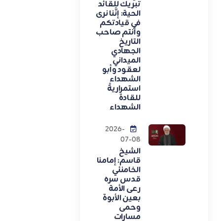
تبريك للقائد
الحية: إنَّنا نرى
في قيادتكم
وأنتم صاحب
التاريخ
الجهادي
الميداني
لعقود وأبو
الشهداء
استمراريةً
للقادة
الشهداء
2026-
07-08
الشيخ
قاسم: إمامنا
الخامنئي
قدس سره
رعى الأمة
بعين الأبوة
وحمى
مسارات