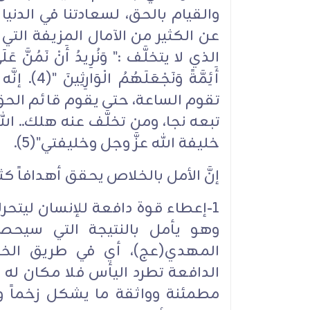
والقيام بالحق، لسعادتنا في الدنيا 
عن الكثير من الآمال المزيفة التي يُ
الذي لا يتخلَّف :" وَنُرِيدُ أَنْ نَمُنَّ عَل
أَئِمَّةً و
تقوم الساعة، حتى يقوم قائم الحق من
تبعه نجا، ومن تخلَّف عنه هلك.. الله ا
خليفة الله عزَّ وجل وخليفتي"(5).‏
إنَّ الأمل بالخلاص يحقق أهدافاً كثير
1-إعطاء قوة دافعة للإنسان ليتحرك
وهو يأمل بالنتيجة التي سيحص
المهدي(عج)، أي في طريق الخ
الدافعة تطرد اليأس فلا مكان له ع
مطمئنة وواثقة ما يشكل زخماً وح