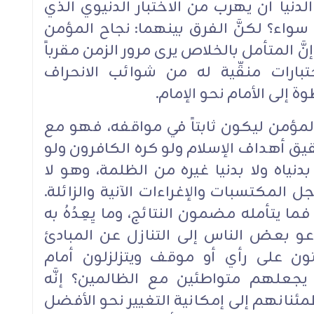
نيا أن يهرب من الاختبار الدنيوي الذي
سواء؟ لكنَّ الفرق بينهما: نجاح المؤمن
نَّ المتأمل بالخلاص يرى مرور الزمن مقرباً
بارات منقِّية له من شوائب الانحراف
إلى الأمام نحو الإمام.‏
لمؤمن ليكون ثابتاً في مواقفه، فهو مع
قيق أهداف الإسلام ولو كره الكافرون ولو
دنياه ولا بدنيا غيره من الظلمة، وهو لا
المكتسبات والإغراءات الآنية والزائلة.
 يتأمله مضمون النتائج، وما يِعِدُهُ به
يدعو بعض الناس إلى التنازل عن المبادئ
تون على رأي أو موقف ويتزلزلون أمام
يجعلهم متواطئين مع الظالمين؟ إنَّه
انهم إلى إمكانية التغيير نحو الأفضل