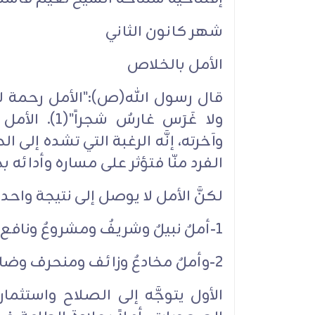
شهر كانون الثاني‏
الأمل بالخلاص‏
قال رسول الله(ص):"الأمل رحمة لأمت
ولا غَرَس غا
وآخرته، إنَّه الرغبة التي تشده إلى ال
الفرد منّا فتؤثر على مساره وأدائه 
لكنَّ الأمل لا يوصل إلى نتيجة واحد
1-أملٌ نبيلٌ وشريفٌ ومشروعٌ ونافع.‏
2-وأملٌ مخادعٌ وزائف ومنحرف وضار.‏
الأول يتوجَّه إلى الصلاح واستثما