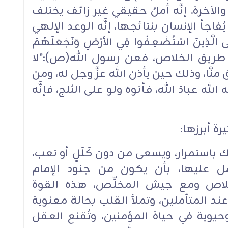
والآخرة. إنَّه أملٌ حقيقي غير زائف يختلف
فاجأ الإنسان بنتائجها، إنَّه الوعد الإلهي
َى الَّذِينَ اسْتُضْعِفُوا فِي الأرْضِ وَنَجْعَلَهُمْ
َنَجْعَلَهُمُ الْوَارِثِينَ "(4). إنَّه طريق الخلاص، فعن رسول الله(ص):"لا
َّا، وذلك حين يأذن الله عزَّ وجل له، ومن
لله عبادَ الله، فأتوه ولو على الثلج، فإنَّه
ة أبرزها:‏
 باستمرار، ويسعى من دون كَلَلٍ أو تعب،
ل عليها، بأن يكون من جنود الإمام
لاص ومع جيش المخلِّص، هذه القوة
ند المتأملين، وتملأ القلب بحالة معنوية
يوية في حياة المؤمنين، وتُقنع العقل