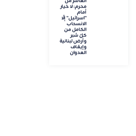
العاشر من
محرم: لا خيار
أمام
"اسرائيل" إلّا
الانسحاب
الكامل من
كلّ شبر
وأرض لبنانية
وإيقاف
العدوان