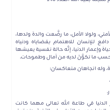
ي، ولولا الأمل، ما رضَّعت والدة ولدها،
رسٌ شجراً"(1). الأمل دافع للإنسان للاهتمام بقضاياه ودنياه
حياة وإعمار الدنيا، إنَّه حالة نفسية يعيشها
بحسب ما تكوَّنَ لديه من آمال وطموحات.‏
ة، وله اتجاهان متعاكسان:‏
ر الدنيا في طاعة الله تعالى مهما كانت