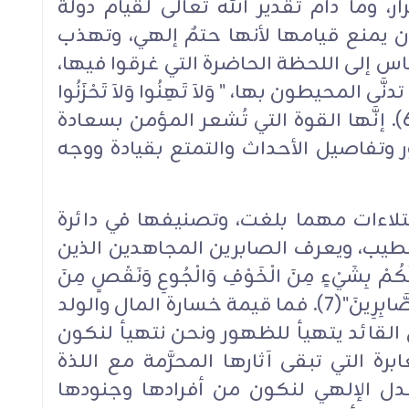
ر، وما دام تقدير الله تعالى لقيام دولة
ن يمنع قيامها لأنها حتمٌ إلهي، وتهذب
اس إلى اللحظة الحاضرة التي غرقوا فيها،
حيطون بها، " وَلاَ تَهِنُوا وَلاَ تَحْزَنُوا
وَأَنْتُمُ الأعْلَوْنَ إِنْ كُنْتُمْ مُؤْمِنِينَ "(6). إنَّها القوة التي تُشعر المؤمن بسعادة
 وتفاصيل الأحداث والتمتع بقيادة ووجه
ابتلاءات مهما بلغت، وتصنيفها في دائرة
 الطيب، ويعرف الصابرين المجاهدين الذين
مْ بِشَيْءٍ مِنَ الْخَوْفِ وَالْجُوعِ وَنَقْصٍ مِنَ
الأمْوَالِ وَالأنْفُسِ وَالثَّمَرَاتِ وَبَشِّرِ الصَّابِرِينَ"(7). فما قيمة خسارة المال والولد
 القائد يتهيأ للظهور ونحن نتهيأ لنكون
رة التي تبقى آثارها المحرَّمة مع اللذة
عدل الإلهي لنكون من أفرادها وجنودها