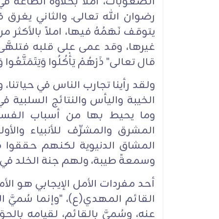
الصعوبات، أملاً بحلاوة الطاعة في
رضوان الله تعالى. والثاني يغرق ف
يتوقف نَهَمُهُ فيها، املاً بالأكثر من
غيرها، وقد عمى على قلبه فتلهَّى ب
قال تعالى" ذَرْهُمْ يَأْكُلُوا وَيَتَمَتَّعُوا وَ
ولقد رأينا تجارب الناس في حياتنا، 
الخيبة واليأس والنتائج السلبية في 
وما يحيط بها من أسباب الفساد 
المشرق والمشرِّف للأنبياء والأو
المشاق الدنيوية لكنهم حققوا ف
وسمعةً طيبة، ولهم جنة الخلد في ال
أحد مفردات الأمل الإيجابي هو ال
القائم المهدي(ع)، "وإنما سُميَّ ال