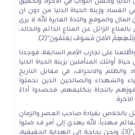
 الدنيا وحسن الثواب في الآخرة، وتحقيق
ي الفساد وزينة الحياة الدنيا من دون ان
 المال والموقع واللذة العابرة لأنَّه لا يرى
المتاع الزائل عن المتاع الدائم والخالد،
يُلْهِهِمُ الأمَلُ فَسَوْفَ يَعْلَمُونَ"(2).‏
واطَّلعنا على تجارب الأمم السابقة، فوجدنا
حياة أولئك المتأملين بزينة الحياة الدنيا
والظلم والانحراف، في مقابل التاريخ
لياء والشهداء والصالحين الذين تحملوا
وزهم بالنجاة بتكليفهم، فحصدوا أداءً
آخرة.‏
أمل بالخلاص بقيادة صاحب العصر والزمان
قائم مهدياً، لأنَّه يهدي إلى أمر قد ضلوا
عنه، وسُميَّ بالقائم، لقيامه بالحق"(3)، ونحن بحاجة إلى الهداية الحقيقية،