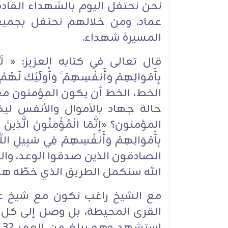
نحن نحتفل اليوم بالشهداء القادة 
عماد. ومن خلالهم نحتفل ‏بجميع 
المسيرة شهداء. ‏
قال تعالى في كتابه العزيز: « لَٰكِنِ ا
بِأَمْوَالِهِمْ وَأَنفُسِهِمْ ۚ وَأُولَٰئِكَ لَهُم
الخط، الخط أن يكون المؤمنون مع 
حالة جهاد بالأموال ‏والأنفس ل
المؤمنون؟ «إِنَّمَا ‏الْمُؤْمِنُونَ الَّذِينَ آمَنُ
بِأَمْوَالِهِمْ وَأَنفُسِهِمْ فِي سَبِيلِ ال
الصادقون الذين صدقوا الوعد، والذ
الله سنكمل الطريق الذي خطّه هؤلا
مع الشيخ راغب نكون مع شيخ عز
القرى المحيطة، بل وصل ‏إلى كل لب
ا