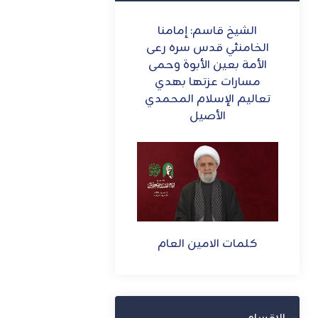
ه:
الشيخ قاسم: إمامنا
الشيخ قاسم في مسير
دام
الخامنئي قدس سره رعى
العاشر من محرم: لا خيا
افع
الأمة بعين الأبوة وحمى
أمام "اسرائيل" إلّا الانس
ننا
مسارات عزتها بهدي
الكامل من كلّ شبر وأ
صر
تعاليم الإسلام المحمدي
لبنانية وإيقاف العدوان
الأصيل
كلمات الامين العام
كلمات الامين العام