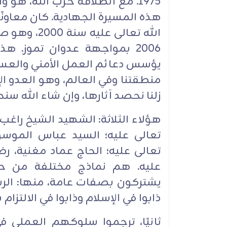
‏‏1975. مع انطلاقة حزب الله، ه
هذه المسيرة الجهادية. ‏كان معاونً
2006 بمواجهة عدوان تموز. ه
يؤسس دعائم العمل الأمني والعس
منطقتنا وفي ‏العالم، وهو العدو ‏ا
زلنا نحصد آثارها، وإن شاء الله سنح
هؤلاء الثلاثة: الشهيد الشيخ راغ
تعالى عليه؛ السيد عباس ‏الموس
تعالى عليه؛ الحاج عماد مغنية، رضو
عليه. هم نماذج ‏مختلفة من
يشتركون بصفات ‏عامة، منها: الر
‏ذابوا في الإسلام وذابوا في الالتزام 
ثانيًا، ترجموا سلوكهم العملي ف