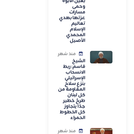
بعين الأبوة
وحمى
مسارات
عزتها بهدي
تعاليم
الإسلام
المحمدي
الأصيل
منذ شهر
الشيخ
قاسم: ربط
الانسحاب
الإسرائيلي
بنزع سلاح
المقاومة من
كل لبنان
طرحٌ خطير
جدًا يتجاوز
كل الخطوط
الحمراء
منذ شهر