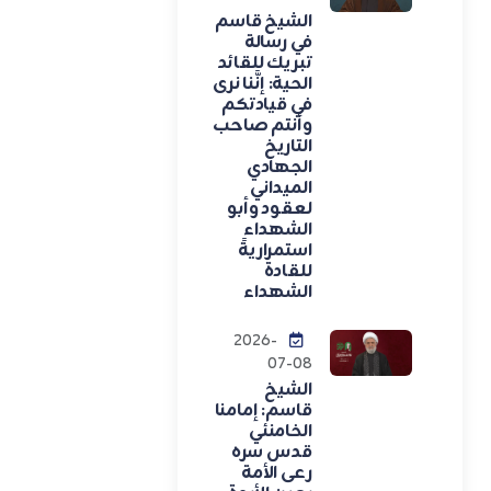
الشيخ قاسم
في رسالة
تبريك للقائد
الحية: إنَّنا نرى
في قيادتكم
وأنتم صاحب
التاريخ
الجهادي
الميداني
لعقود وأبو
الشهداء
استمراريةً
للقادة
الشهداء
2026-
07-08
الشيخ
قاسم: إمامنا
الخامنئي
قدس سره
رعى الأمة