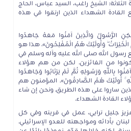
الثلاثة: الشيخ راغب، السيد عباس، الحاج
القادة ‏الشهداء الذين ارتقوا في هذه
لرَّسُولُ وَالَّذِينَ آمَنُوا مَعَهُ جَاهَدُوا
ُ ‏الْخَيْرَاتُ ۖ وَأُولَٰئِكَ هُمُ ‏الْمُفْلِحُونَ». هذا هو
رسول الله صلى الله عليه ‏وآله وسلم في
يكونوا من الفائزين. لكن من هم هؤلاء
وا بِاللَّهِ وَرَسُولِهِ ثُمَّ لَمْ يَرْتَابُوا ‏وَجَاهَدُوا
لَّهِ ۚ أُولَٰئِكَ هُمُ ‏الصَّادِقُونَ». المؤمنون هم
ين ‏ساروا على هذه الطريق. ونحن إن ‏شاء
ء القادة الشهداء.‏
يز جليل ترابي، عمل في قريته وفي كل
نان بأدائه ‏ومواجهته للعدو الإسرائيلي.
ستشهد وهو يبلغ من العمر 32 سنة، لكنه خلالها قدّم ‏نموذجًا رائدًا عن