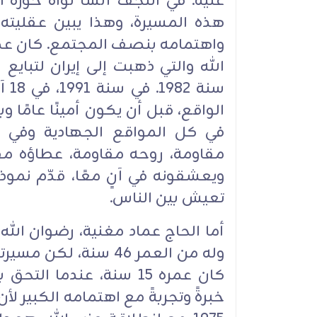
عليه. في النجف ‏أنشأ نواة حوزة ا
‏هذه المسيرة، وهذا يبين عقليته
واهتمامه بنصف المجتمع. كان ‏عض
الله والتي ذهبت إلى إيران لتبايع 
سنة
‏‏الواقع، قبل أن يكون أمينًا عامًا و
في كل المواقع الجهادية ‏وفي ك
مقاومة، روحه مقاومة، عطاؤه مق
ويعشقونه في آنٍ معًا، ‏قدّم نموذ
تعيش بين الناس.‏
أما الحاج عماد مغنية، رضوان الل
وله من العمر 46 سنة، ل
كان عمره 15 سنة، عندم
خبرةً وتجربةً ‏مع اهتمامه الكبير 