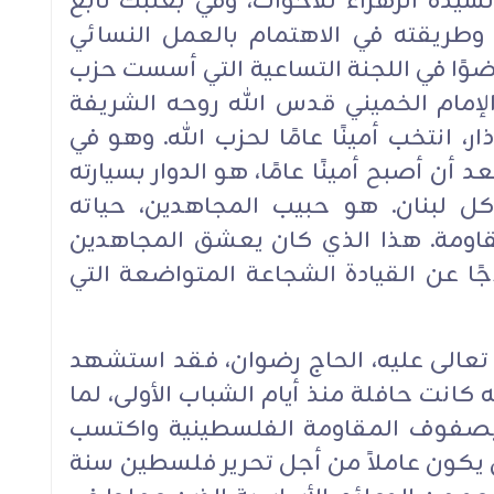
لسيدة الزهراء للأخوات، وفي بعلبك تابع
 وطريقته في الاهتمام بالعمل ‏النسائي
وًا في اللجنة التساعية التي أسست حزب
‏الإمام الخميني قدس الله ‏روحه الشريفة
 1982. في سنة 1991، في 18 آذار، انتخب أمينًا عامًا لحزب الله. وهو في
بعد أن أصبح أمينًا عامًا، هو الدوار بسيارته
ل لبنان. هو ‏حبيب المجاهدين، حياته
اومة. هذا الذي كان يعشق ‏المجاهدين
جًا عن القيادة الشجاعة المتواضعة التي
ه تعالى عليه، الحاج رضوان، فقد استشهد
كن ‏مسيرته كانت ‏حافلة منذ أيام الشباب الأولى، لما
ا التحق بصفوف المقاومة ‏الفلسطينية واكتسب
لأن يكون عاملاً من أجل تحرير فلسطين سنة