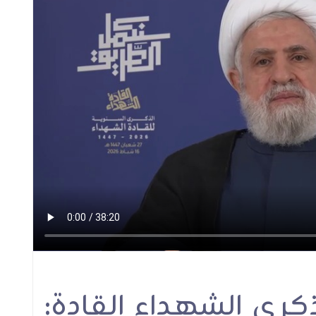
نا
الشيخ قاسم في مسيرة
الأمين العام لحزب الل
رعى
العاشر من محرم: لا خيار
المقاومة مستمرة ما 
حمى
أمام "اسرائيل" إلّا الانسحاب
الاحتلال موجوداً، سند
دي
الكامل من كلّ شبر وأرض
عن أرضنا وحقوقنا ووط
حمدي
لبنانية وإيقاف العدوان
بروح كربلائية وسننت
كلمات الامين العام
كلمات الامين العام
ام
رى الشهداء القادة: