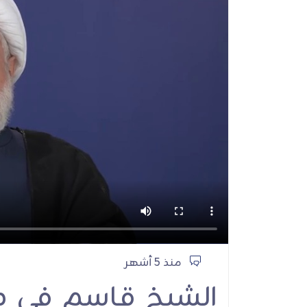
الشيخ قاسم: إمام
الخامنئي قدس سره 
الأمة بعين الأبوة و
مسارات عزتها به
تعاليم الإسلام الم
الأصيل
كلمات الامين الع
منذ 5 أشهر
الشيخ قاسم في ذك