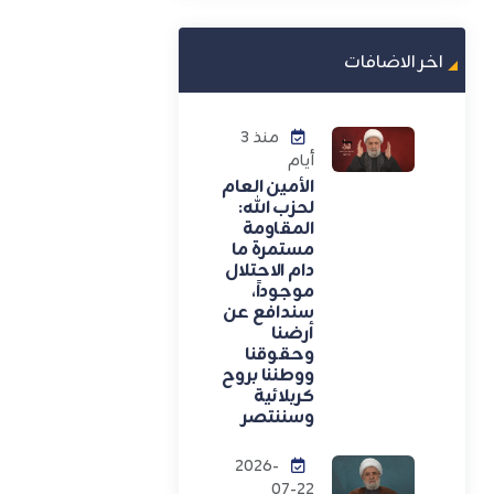
اخر الاضافات
منذ 3
أيام
الأمين العام
لحزب الله:
المقاومة
مستمرة ما
دام الاحتلال
موجوداً،
سندافع عن
أرضنا
وحقوقنا
ووطننا بروح
كربلائية
وسننتصر
2026-
07-22