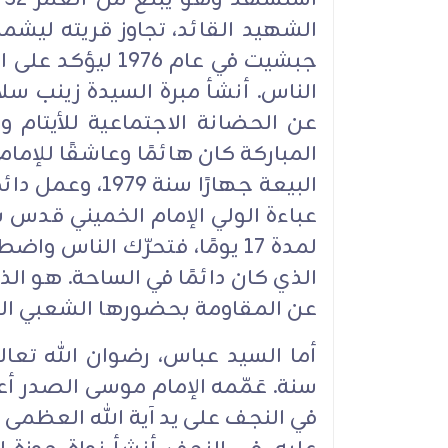
الشهيد القائد، ‏تجاوز قريته ليش
جبشيت في ‏عام 76
عن الحضانة الاجتماعية للأيتام ‏ول
المباركة كان هائمًا وعاشقًا للإما
‏البيعة جهارًا سن
لمدة 17 يومًا، فتحرّك الناس و
‏الذي كان دائمًا في الساحة. هو ال
‏عن المقاومة بحضورها الشعبي الدا
سنة. عَمّمه الإمام موسى ‏الصدر أع
في النجف على يد آية الله العظمى ا