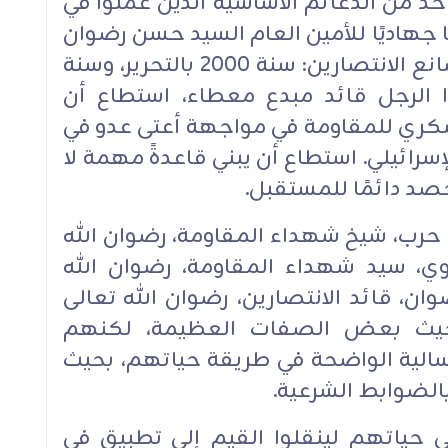
و واحد من الدعائم ‏الأساسية الذين عملوا في
ا جهاديًا للأمين العام السيد حسن رضوان
الله تعالى عليه سنة ‏‏2000، وهو صانع ‏الانتصارين: سنة 2000 بالتحرير، وسنة
ذا الرجل قائد مبدع معطاء، ‏‏استطاع أن
كري للمقاومة في مواجهة أعتى عدو في
لإسرائيلي. استطاع أن يبني قاعدةً مهمة لا
صد ‏دائمًا للمستقبل.‏
ب حرب، شيخ شهداء المقاومة، رضوان الله
وي، سيد ‏شهداء المقاومة، رضوان الله
ان، قائد الانتصارين، ‏رضوان الله تعالى
 حيث بعض الصفات العظيمة، لكنهم
سالية الواضحة في طريقة حياتهم، بحيث
بالضوابط ‏الشرعية.‏
ي حياتهم لينقلوا القيم إلى تطبيق في