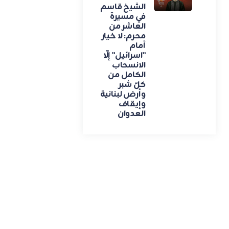
الشيخ قاسم
في مسيرة
العاشر من
محرم: لا خيار
أمام
"اسرائيل" إلّا
الانسحاب
الكامل من
كلّ شبر
وأرض لبنانية
وإيقاف
العدوان