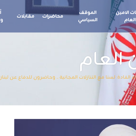
ت الامين
الموقف
أ
محاضرات
مقابلات
العام
السياسي
ول
 العام
قادة: لسنا مع التنازلات المجانية .. وحاضرون للدفاع عن لبنان