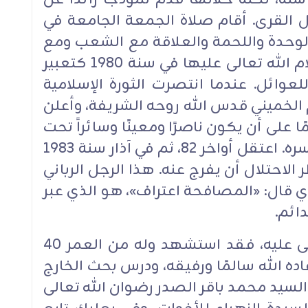
مل القرى. أقام صلاة الجمعة الجامعة في
19 ليؤكد على الوحدة واللحمة والعلاقة مع ‏الشعب ومع
الناس. أنشأ مبرة السيدة زينب سلام الله ‏تعالى عليها في سنة 1980 كتعبير
لعوائل. عندما انتصرت الثورة ‏الإسلامية
م الخميني قدس الله روحه الشريفة، وأعلن
ة ‏‏1979، وعمل دائمًا على أن يكون ناصرًا ومعينًا وسائراً تحت
عباءة الولي الإمام الخميني قدس سره. ‏‏اعتقل أواخر 82، ثم في آذار سنة 1983
اضطر الاحتلال أن يفرج ‏عنه. هذا الرجل الرباني
ذي قال: «المصافحة اعتراف»، هو الذي عبر
ئم.‏
أما السيد عباس، رضوان الله تعالى عليه، فقد استشهد وله من العمر 40
اده الله سالمًا ‏ورفيقه، ودرس بحث الخارج
لسيد محمد باقر ‏الصدر رضوان الله تعالى