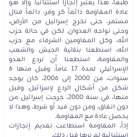
طبعاً، هذا يعتبر إنجازاً ‏استثنائياً. وإلا هو
عادة المقاومة دائماً كر وفر، دائماً قتال
مستمر، حتى تخرج إسرائيل من الأرض،
وحتى نواجه ‏العدوان‎.‎‏ لكن في حالة حزب
الله، وكل المقاومين الشرفاء مع حزب
الله، استطعنا بثلاثية الجيش والشعب
والمقاومة، ‏استطعنا أن نردع العدو
الإسرائيلي لمدة 17 عاماً. وقبل منها 6
سنوات، من 2000 إلى 2006، كان يوجد
شكل من ‏أشكال الردع لإسرائيل. وقبل
منها، في سنة 2000، خرجت إسرائيل من
دون اتفاق، ومن دون قيد أو شرط. وهذا لا
‏يحصل عادة مع المقاومة‎.‎
إذاً، المقاومة استطاعت تقديم إنجازات
استثنائية لم نرها قبل ذلك‎.‎