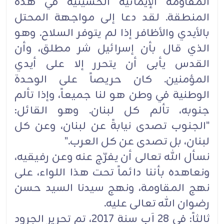
المقاومة الإيمانية الحسينية في هذه
المنطقة. لقد دعا إلى مواجهة المحتل
‏بالأيدي والأظافر إذا لم يتوفر السلاح. وهو
الذي قال بأن إسرائيل شر مطلق، وأن
القدس يأبى أن يتحرر إلا على أيدي
‏المؤمنين. كان حريصاً على الوحدة
الوطنية في وطن هو لنا جميعاً، وإذا تألم
جنوبه، تألم كل لبنان. وهو القائل:
‏‏"الجنوب تصدى نيابةً عن لبنان، وعن كل
لبنان، بل تصدى عن كل العرب‎".‎
نسأل الله تعالى أن يفرّج عنه وعن رفيقيه،
ونعاهده بأننا دائماً تحت هذا اللواء، على
نهج المقاومة، ونهج سيدنا السيد ‏حسن
رضوان الله تعالى عليه‎.‎
ثالثاً: في 28 آب سنة 2017، تم تحرير الجرود