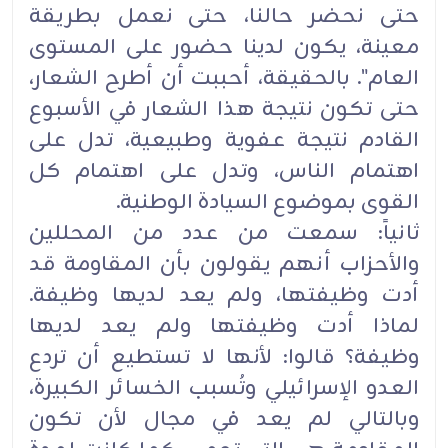
حتى نحضر حالنا، حتى نعمل ‏بطريقة
معينة، يكون لدينا حضور على المستوى
العام". بالحقيقة، أحببت أن أطرح الشعار،
حتى تكون نتيجة هذا ‏الشعار في الأسبوع
القادم نتيجة عفوية وطبيعية، تدل على
اهتمام الناس، وتدل على اهتمام كل
القوى بموضوع السيادة ‏الوطنية‎.‎
ثانياً: سمعت من عدد من المحللين
والأحزاب أنهم يقولون بأن المقاومة قد
أدت وظيفتها، ولم يعد لديها وظيفة.
لماذا ‏أدت وظيفتها ولم يعد لديها
وظيفة؟ قالوا: لأنها لا تستطيع أن تردع
العدو الإسرائيلي وتُسبب الخسائر الكبيرة،
وبالتالي ‏لم يعد في مجال لأن تكون