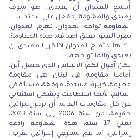
أسمح للعدوان أن يعتدي". هو ‏سوف
يعتدي. والمقاومة رد فعل على الاعتداء‎.‎
المقاومة تواجه العدوان، تهزم العدوان،
تطرد العدو، تعيق أهدافه. هذه المقاومة.
لكنها لا تمنع العدوان إذا قرر المعتدي ‏أن
يعتدي. وإنما تواجهه‎.‎
لكن أقول لكم: الالتباس الذي حصل أين،
أمامنا مقاومة في لبنان هي مقاومة
عظيمة، كبيرة، مسددة، موفقة، متلألئة ‏في
العالم، لأنها استطاعت وبشكل استثنائي
عن كل مقاومات العالم أن تردع إسرائيل
حقيقة، من سنة 2006 إلى سنة ‏‏2023،
يعني 17 سنة، هذه المقاومة رادعة
إسرائيل، "ما عم تسترجي إسرائيل تقرب".