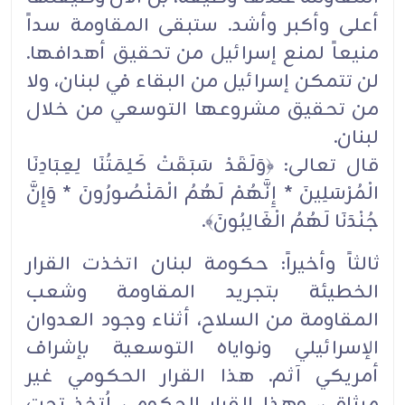
أعلى وأكبر وأشد. ستبقى المقاومة سداً
منيعاً لمنع إسرائيل من تحقيق أهدافها.
‏لن تتمكن إسرائيل من البقاء في لبنان، ولا
من تحقيق مشروعها التوسعي من خلال
لبنان‎.‎
قال تعالى: ﴿وَلَقَدْ سَبَقَتْ كَلِمَتُنَا لِعِبَادِنَا
الْمُرْسَلِينَ * إِنَّهُمْ لَهُمُ الْمَنْصُورُونَ * وَإِنَّ
جُنْدَنَا لَهُمُ الْغَالِبُونَ﴾‏‎.‎
ثالثاً وأخيراً: حكومة لبنان اتخذت القرار
الخطيئة بتجريد المقاومة وشعب
المقاومة من السلاح، أثناء وجود العدوان
‏الإسرائيلي ونواياه التوسعية بإشراف
أمريكي آثم. هذا القرار الحكومي غير
ميثاقي، وهذا القرار الحكومي اُتخذ تحت