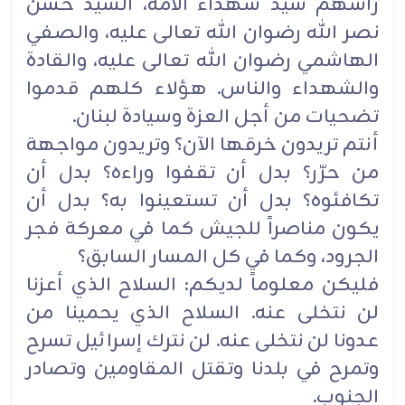
رأسهم سيد شهداء الأمة، السيد ‏حسن
نصر الله رضوان الله تعالى عليه، والصفي
الهاشمي رضوان الله تعالى عليه، والقادة
والشهداء والناس. هؤلاء ‏كلهم قدموا
تضحيات من أجل العزة وسيادة لبنان‎.‎
أنتم تريدون خرقها الآن؟ وتريدون مواجهة
من حرّر؟ بدل أن تقفوا وراءه؟ بدل أن
تكافئوه؟ بدل أن تستعينوا به؟ بدل ‏أن
يكون مناصراً للجيش كما في معركة فجر
الجرود، وكما في كل المسار السابق؟
فليكن معلوماً لديكم: السلاح الذي أعزنا
لن نتخلى عنه. السلاح الذي يحمينا من
عدونا لن نتخلى عنه. لن نترك ‏إسرائيل تسرح
وتمرح في بلدنا وتقتل المقاومين وتصادر
الجنوب‎.‎