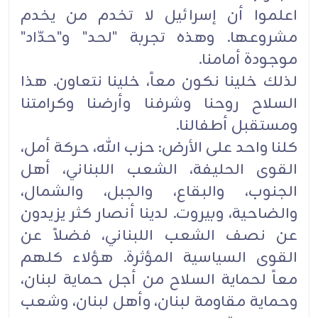
اعلموا أن إسرائيل لا تخدم من يخدم
مشروعها. وهذه تجربة "لحد" و"حدّاد"
موجودة أمامنا‎.‎
لذلك خلينا نكون معاً، خلينا نتعاون. هذا
السلاح روحنا وشرفنا وأرضنا وكرامتنا
ومستقبل أطفالنا‎.‎
كلنا واحد على الأرض: حزب الله، حركة أمل،
القوى الحليفة، الشعب اللبناني، أهل
الجنوب، والبقاع، والجبل، ‏والشمال،
والضاحية، وبيروت. لدينا أنصار كثر يزيدون
عن نصف الشعب اللبناني، فضلاً عن
القوى السياسية ‏المؤثرة. هؤلاء كلهم
معاً لحماية السلاح من أجل حماية لبنان،
وحماية مقاومة لبنان، وأهل لبنان، وشعب