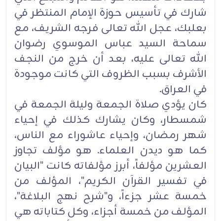
‏شارك في تأسيس حوزة الإمام المنتظر في
بعلبك، عجل الله تعالى فرجه الشريف، مع
سماحة السيد عباس الموسوي ‏رضوان
الله تعالى عليه، بعد أن خرج من النجف
الأشرف بسبب الظروف التي كانت موجودة
في العراق‎.‎
كان يؤدي صلاة الجمعة وليلة الجمعة في
شمسطار، وكان يشارك كذلك في إحياء
شهر رمضان، وإحياء عاشوراء ‏مع الناس،
كما هو ديدن العلماء. هو مؤلف تجاوز
العشرين مؤلفاً، أبرز مؤلفاته كانت "البيان
في تفسير القرآن ‏الكريم"، المؤلف من
خمسة عشر جزءاً، و"شرح نهج البلاغة"،
المؤلف من خمسة أجزاء، وكل كتاباته هي