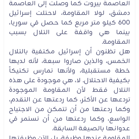
العاصمة بيروت كما وصلت إلى العاصمة
دمشق، لولا المقاومة، لاحتلت ‏إسرائيل
600 كيلو متر مربع كما حصل في سوريا،
بينما هي واقفة على التلال بسبب
المقاومة‎.‎
هل تظنون أن إسرائيل مكتفية بالتلال
الخمس، والذين صاروا سبعة، لأنه لديها
خطة مستقبلية، ولأنها تمارس تكتيكاً
‏بكيفية الاحتلال. لا، هي موجودة على هذه
التلال فقط لأن المقاومة الموجودة
تردعها عن الأكثر، كما ردعتها عن ‏التقدم،
وكما ردعتها من أن تتمكن من الاجتياح
الواسع، وكما ردعتها من أن تستمر في
عدوانها بالصيغة السابقة‎.‎
المقاومة عندها وظيفة، بل الآن وظيفتها