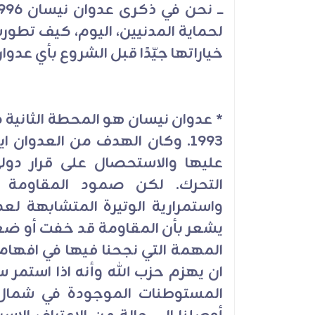
لحماية المدنيين، اليوم، كيف تطور
خياراتها جيّدًا قبل الشروع بأي عدوان
*
عدوان نيسان هو المحطة الثانية في
1993. وكان الهدف من العدوان ا
عليها والاستحصال على قرار دول
التحرك. لكن صمود المقاومة 
واستمرارية الوتيرة المتشابهة لعد
يشعر بأن المقاومة قد خفت أو ضعف
المهمة التي نجحنا فيها في افهام 
ان يهزم حزب الله وأنه اذا استمر 
المستوطنات الموجودة في شمال 