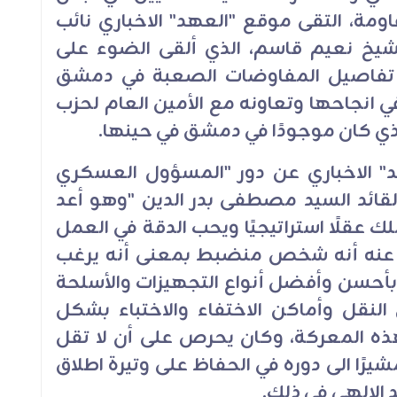
مقاومة، التقى موقع "العهد" الاخباري نائب
لشيخ نعيم قاسم، الذي ألقى الضوء على
 تفاصيل المفاوضات الصعبة في دمشق
 انجاحها وتعاونه مع الأمين العام لحزب
لذي كان موجودًا في دمشق في حينها
.
" الاخباري عن دور "المسؤول العسكري
لقائد السيد مصطفى بدر الدين "وهو أعد
 عقلًا استراتيجيًا ويحب الدقة في العمل
عنه أنه شخص منضبط بمعنى أنه يرغب
 بأحسن وأفضل أنواع التجهيزات والأسلحة
النقل وأماكن الاختفاء والاختباء بشكل
ذه المعركة، وكان يحرص على أن لا تقل
مشيرًا الى دوره في الحفاظ على وتيرة اطلاق
 الالهي في ذلك
.