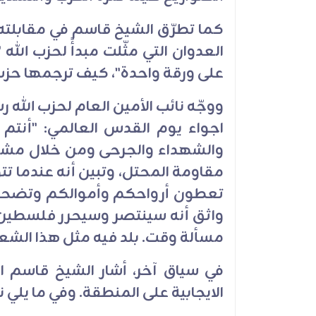
كما تطرّق الشيخ قاسم في مقابلته 
العدوان التي مثّلت مبدأً لحزب الل
على ورقة واحدة"، كيف ترجمها حزب 
ووجّه نائب الأمين العام لحزب الل
اجواء يوم القدس العالمي: "أنتم
والشهداء والجرحى ومن خلال مشارك
مقاومة المحتل، وتبين أنه عندما ت
تعطون أرواحكم وأموالكم وتضحو
واثق أنه سينتصر وسيحرر فلسطين 
مسألة وقت. بلد فيه مثل هذا الشعب 
في سياق آخر، أشار الشيخ قاسم ال
الايجابية على المنطقة. وفي ما يلي 