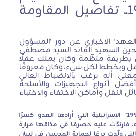
عدوان نيسان 1996.. تفاصيل المقاومة
عهد’ الاخباري عن دور ’المسؤول
لحين الشهيد القائد السيد مصطفى
ن بطريقة منظّمة وكان يملك عقلًا
لعمل ويخطط لكل شيء، وكان معروفًا
 أنه يرغب بالانضباط العالي
فضل أنواع التجهيزات والأسلحة
ئل النقل وأماكن الاختفاء والاختباء
عامًا على "عناقيد الغضب 1996" الاسرائيلية التي أرادها العدو كسرًا
 فارتدّت عليه حصرمًا في مذاقها مرارة
تي ولّدت درعًا لحماية المدنيين في لبنان