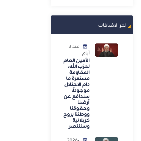
اخر الاضافات
منذ 3
أيام
الأمين العام
لحزب الله:
المقاومة
مستمرة ما
دام الاحتلال
موجوداً،
سندافع عن
أرضنا
وحقوقنا
ووطننا بروح
كربلائية
وسننتصر
2026-