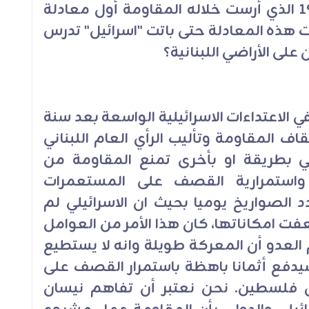
ــــ نحن في ذكرى عدوان نيسان 1996 الذي أرست خلاله المقاومة أول معادلة
ت هذه المعادلة حتى باتت "اسرائيل" تدرس
 على الأراضي اللبنانية؟
 الاعتداءات الاسرائيلية الواسعة بعد سنة
يقاف المقاومة وتأليب الرأي العام اللبناني
ي بطريقة او بأخرى تمنع المقاومة من
واستمرارية القصف على المستعمرات
د الصواريخ يوميا بحيث ان الاسرائيلي لم
ت امكاناتها، كان هذا الأمر من العوامل
العدو أن المعركة طويلة وانه لا يستطيع
سيدفع أثمانا باهظة باستمرار القصف على
فلسطين. نحن نعتبر أن تفاهم نيسان