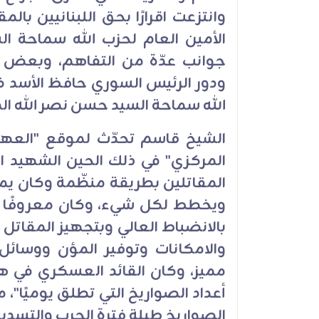
وانتزعت اقرارًا بحق اللبنانيين بال
الأمين العام لحزب الله سماحة ا
جوانب عدّة من التفاهم، وبعض
ودور الرئيس السوري حافظ الأسد في
الله سماحة السيد حسن نصر الله ا
الشيخ قاسم تحدّث لموقع "العهد
المركزي" في ذلك الحين الشهيد ا
المقاتلين بطريقة منظّمة وكان يملك
ويخطط لكل شيء، وكان معروفًا 
بالانضباط العالي وبتجهيز المقاتل
والامكانات وتوفير المؤن ووسائل 
مميز، وكان القائد العسكري في ه
أعداد الصواريخ التي تطلق يوميًا"، 
الصواريخ طيلة فترة الحرب والتسديد