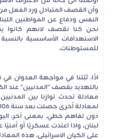
أوصلنا الى حالة من الاعتراف الاس
وأن القصف المتبادل ورد الفعل من 
النفس ودفاع عن المواطنين اللبن
نحن كنا نقصف لانهم كانوا يق
الاستهدافات الأساسسية بالنسبة ا
للمستوطنات
.
بالتهديد بقصف "المدنيين" عند الكي
معادلة تحدث توازنا بين المدنيي
دون تفاهم خطي. بمعنى آخر، اليو
لبنان، واذا اعتدت عسكريًا أو أمني
على الكيان الاسرائيلي، هذه المعا