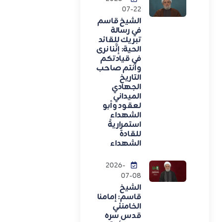
07-22
الشيخ قاسم
في رسالة
تبريك للقائد
الحية: إنَّنا نرى
في قيادتكم
وأنتم صاحب
التاريخ
الجهادي
الميداني
لعقود وأبو
الشهداء
استمراريةً
للقادة
الشهداء
2026-
07-08
الشيخ
قاسم: إمامنا
الخامنئي
قدس سره