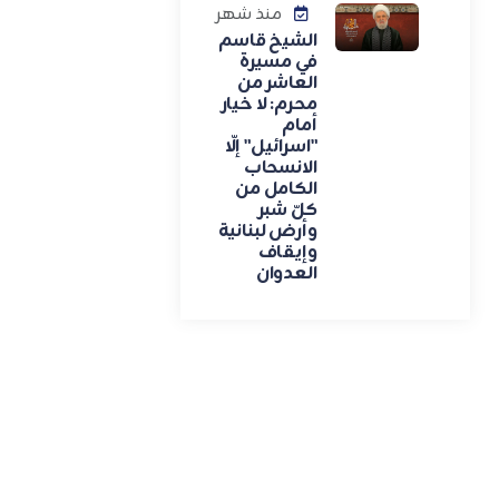
منذ شهر
الشيخ قاسم
في مسيرة
العاشر من
محرم: لا خيار
أمام
"اسرائيل" إلّا
الانسحاب
الكامل من
كلّ شبر
وأرض لبنانية
وإيقاف
العدوان