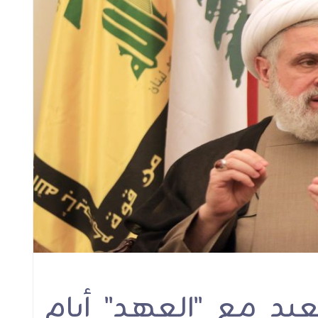
Loyal 
في الذكرى السنوية الأولى
an après l’inhumation
للتشييع المهيب.. الشيخ
u sayyed Nasrallah,
Mar
قاسم لـ"العهد": سنبقى
ikh Qassem à AlAhed:
an
ثابتين
s resterons fermes et
e droit à la défense et
à la résistance est
légitime
مقابلات
مقابلات
يد مع "العهد" أيام