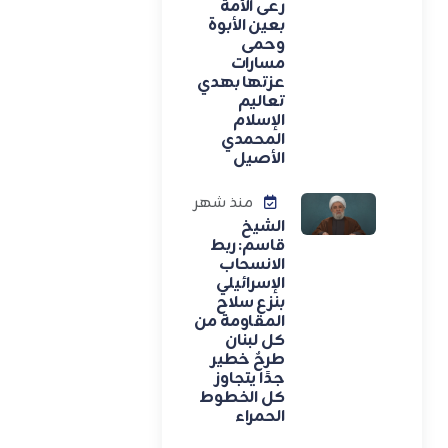
رعى الأمة
بعين الأبوة
وحمى
مسارات
عزتها بهدي
تعاليم
الإسلام
المحمدي
الأصيل
منذ شهر
الشيخ
قاسم: ربط
الانسحاب
الإسرائيلي
بنزع سلاح
المقاومة من
كل لبنان
طرحٌ خطير
جدًا يتجاوز
كل الخطوط
الحمراء