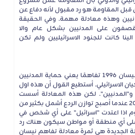
رائيلي والدولي بأن المقاومة عمل مشروع
قبل المقاومة هو رد مقبول لأنه دفاع عن
انيين وهذه معادلة مهمة. وفي الحقيقة
صفون على المدنيين بشكل عام والا
لينا كانت للجنود الاسرائيليين ولم تكن
اذًا، ثبّتنا في مواجهة العدوان في نيسان 1996 تفاهمًا يعني حماية المدنيين
ان الاسرائيلي. أستطيع القول أن هذه اول
ن و"المدنيين". لكن هذه المعادلة أسست
لمعادلة أخرى حصلت بعد سنة 2006 عندما أصبح توازن الردع أشمل بكثير من
م اذا اعتدت "اسرائيل" على أي شخص في
ًا على أي منطقة أو مواطن سيكون هناك رد
دلة الجديدة هي ثمرة معادلة تفاهم نيسان