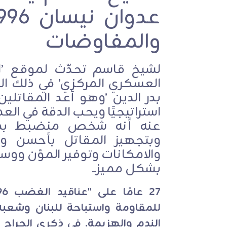
والمفاوضات
لشيخ قاسم تحدّث لموقع ’ال
العسكري المركزي’ في ذلك ا
بدر الدين ’وهو أعد المقاتلي
استراتيجيًا ويحب الدقة في ا
عنه أنه شخص منضبط بمعنى
وبتجهيز المقاتل بأحسن وأ
والامكانات وتوفير المؤن ووسا
بشكل مميز..
27
للمقاومة واستباحة للبنان وشعبه،
الندم والهزيمة. في ذكرى الجراح ال