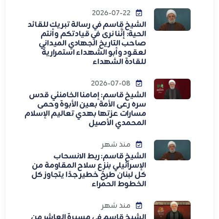
2026-07-22
الشيخ قاسم في رسالة تبريك للقائد
الحية: إنَّنا نرى في قيادتكم وأنتم
صاحب التاريخ الجهادي الميداني
لعقود وأبو الشهداء استمراريةً
للقادة الشهداء
2026-07-08
الشيخ قاسم: إمامنا الخامنئي قدس
سره رعى الأمة بعين الأبوة وحمى
مسارات عزتها بهدي تعاليم الإسلام
المحمدي الأصيل
منذ شهر
الشيخ قاسم: ربط الانسحاب
الإسرائيلي بنزع سلاح المقاومة من
كل لبنان طرحٌ خطير جدًا يتجاوز كل
الخطوط الحمراء
منذ شهر
الشيخ قاسم في مسيرة العاشر من