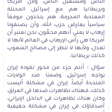
الناس ومستقبل الناس، ولأن أمريكا
وبريطانيا هم مع إسرائيل المحتلة
المعتدية المجرمة، هم يتخذون موقفاً
سياسياً يعارض حزب الله، وأن يصنفونا
إرهاب لا يعني أنهم محقّون، نحن نعتبر أن
أمريكا هي رأس الإرهاب في العالم لأنها لا
تعدل، ولأنها لا تنظر إلى مصالح الشعوب
كذلك بريطانيا.
سؤال : أنتم جزء من محور تقوده إيران
يواجه إسرائيل, وضمنا ضد الولايات
المتحدة أيضاً. إيران في مشكلة أليست
كذلك، فهناك تظاهرات ضدها في العراق،
وكان هناك تظاهرات في الداخل الإيراني،
أصدقاؤك في إيران في مشكلة حقيقية