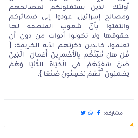
أولئك الذين يستغلونكم لمصالحهم
ومصالح إسرائيل، عودوا إلى ضمائركم
والتفتوا بأنَّ شعوب المنطقة لها
حقوقها ولا تكونوا أدوات من دون أن
تعلموا، كالذين ذكرتهم الآية الكريمة: {
قُلْ هَلْ نُنَبِّئُكُم بِالْأَخْسَرِينَ أَعْمَالً الَّذِينَ
ضَلَّ سَعْيُهُمْ فِي الْحَيَاةِ الدُّنْيَا وَهُمْ
يَحْسَبُونَ أَنَّهُمْ يُحْسِنُونَ صُنْعًا }.
مشاركة: