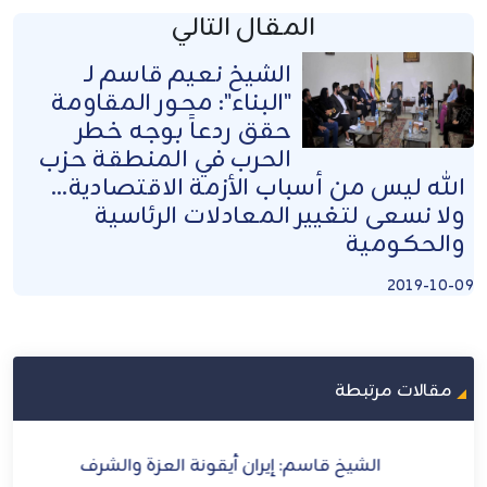
المقال التالي
الشيخ نعيم قاسم لـ
"البناء": محور المقاومة
حقق ردعاً بوجه خطر
الحرب في المنطقة حزب
الله ليس من أسباب الأزمة الاقتصادية...
ولا نسعى لتغيير المعادلات الرئاسية
والحكومية
2019-10-09
مقالات مرتبطة
رى
الشيخ قاسم: إيران أيقونة العزة والشرف
الش