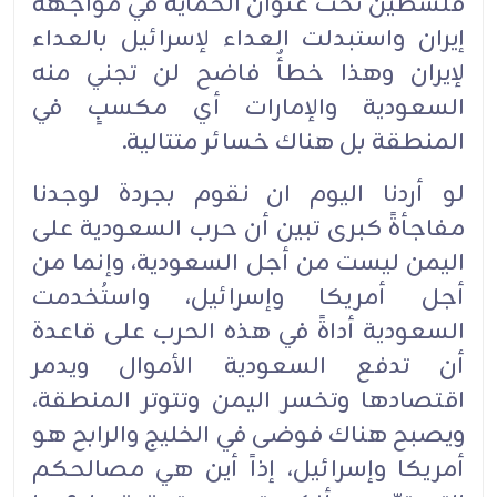
فلسطين تحت عنوان الحماية في مواجهة
إيران واستبدلت العداء لإسرائيل بالعداء
لإيران وهذا خطأٌ فاضح لن تجني منه
السعودية والإمارات أي مكسبٍ في
المنطقة بل هناك خسائر متتالية.
لو أردنا اليوم ان نقوم بجردة لوجدنا
مفاجأةً كبرى تبين أن حرب السعودية على
اليمن ليست من أجل السعودية، وإنما من
أجل أمريكا وإسرائيل، واستُخدمت
السعودية أداةً في هذه الحرب على قاعدة
أن تدفع السعودية الأموال ويدمر
اقتصادها وتخسر اليمن وتتوتر المنطقة،
ويصبح هناك فوضى في الخليج والرابح هو
أمريكا وإسرائيل، إذاً أين هي مصالحكم