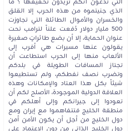
التي تدّعون أنكم تريدون تحقيقها ؟ ما
الذي جنيتموه من هذه الحرب إلا القلق
والخسران والأموال الطائلة التي تجاوزت
٥٠٠ مليار دولار دُفعت علناً لترامب تحت
عنوان الحماية، إلا أن بضع طائراتٍ صغيرة
يقولون عنها مسيرات هي أقرب إلى
الألعاب منها إلى الحرب استطاعت أن
تجتاز المسافات الطويلة في بلدكم
وتضرب نصف نفطكم، ولم تستطيعوا
شيئاً بكل هذا العتاد والإمكانات وهذه
العلاقة الدولية الموجودة، الأصلح لكم أن
تعودوا إلى جيرانكم وإلى أهلكم في
منطقة الخليج فتتفاهموا مع إيران ومع
دول الخليج من أجل أن يكون الأمن أمن
دول الخليج الذاتي من دون الإعتماد على