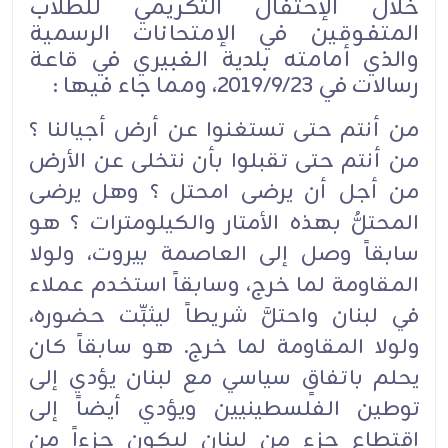
خلال الإحتفال التكريمي للطلاب
المتفوقين في الإمتحانات الرسمية
والذي أمامته بلدية الغبيري في قاعة
رسالات في 2019/9/23، ومما جاء فيها :
من أنتم حتى تستغنوا عن أرض أجيالنا ؟
من أنتم حتى تقبلوا بأن نتخلى عن الأرض
من أجل أن يرضى امحتل ؟ وهل يرضى
المحتلُّ بهذه الأمتار والكيلومترات ؟ هو
سابقاً وصل إلى العاصمة بيروت، ولولا
المقاومة لما خرج، وسابقاً استخدم عملاء
في لبنان واحتلَّ شريطاً ليثبِّت حضوره،
ولولا المقاومة لما خرج. هو سابقاً كان
يحلم باتفاقٍ سياسي مع لبنان يؤدي إلى
توطين الفلسطينيين ويؤدي أيضاً إلى
اقتطاع جزءٍ من لبنان ليكون جزءاً من