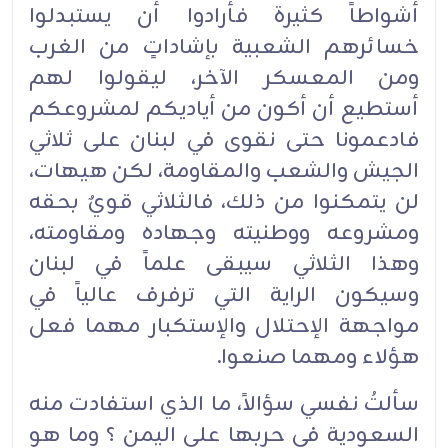
أشواطاً كثيرة فأرادوا أن يستبدلوا
خسائرهم الشعبية بإشاداتٍ من الغرب
ومن المعسكر الآخر، ليقولوا لهم
أستطيع أن أكون من أياديكم لمشروعكم
فادعمونا حتى نقوى في لبنان على ثلاثي
الجيش والشعب والمقاومة، لكن هيهات،
لن يتمكنوا من ذلك، فالثلاثي قويٌ بحقه
ومشروعه ووطنيته وجهاده ومقاومته،
وهذا الثلاثي سيبقى علماً في لبنان
وسيكون الراية التي ترفرف عالياً في
مواجهة الإحتلال والإستكبار مهما فعل
هؤلاء ومهما صنعوا.
سألتُ نفسي سؤالاً، ما الذي استفادت منه
السعودية في حربها على اليمن ؟ وما هو