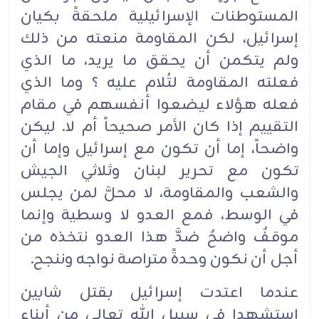
المستوطنات الإسرائيلية ملحقةً بكيان
إسرائيل، لكن المقاومة منعته من ذلك
ولم يتكمن أن يحقق ما يريد، ما الذي
فعلته المقاومة لتُلام عليه ؟ وما الذي
فعله هؤلاء ليضعوا أنفسهم في مقام
التقييم إذا كان الأمر صحيحاً أم لا. ليكن
واضحاً، إما أن تكون مع إسرائيل وإما أن
تكون مع تحرير لبنان وثلاثي الجيش
والشعب والمقاومة، لا محلَّ لمن يجلس
في الوسط، فمع العدو لا وسطية وإنما
موقفٌ واضحٌ ضدَّ هذا العدو نتخذه من
أجل أن نكون وحدةً متراصة نواجه وننجح.
عندما اعتدت إسرائيل بقتل شابين
استشهدا في سبيل الله تعالى من أبناء