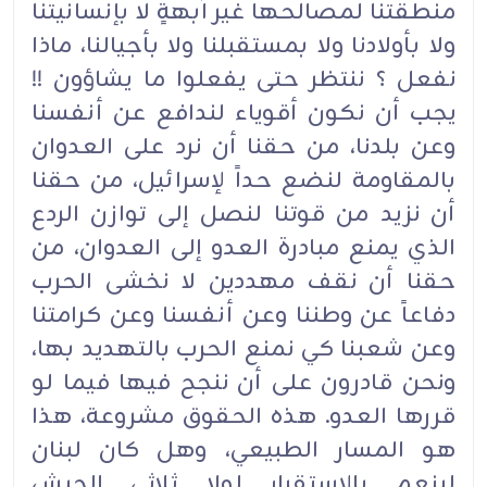
منطقتنا لمصالحها غير آبهةٍ لا بإنسانيتنا
ولا بأولادنا ولا بمستقبلنا ولا بأجيالنا، ماذا
نفعل ؟ ننتظر حتى يفعلوا ما يشاؤون !!
يجب أن نكون أقوياء لندافع عن أنفسنا
وعن بلدنا، من حقنا أن نرد على العدوان
بالمقاومة لنضع حداً لإسرائيل، من حقنا
أن نزيد من قوتنا لنصل إلى توازن الردع
الذي يمنع مبادرة العدو إلى العدوان، من
حقنا أن نقف مهددين لا نخشى الحرب
دفاعاً عن وطننا وعن أنفسنا وعن كرامتنا
وعن شعبنا كي نمنع الحرب بالتهديد بها،
ونحن قادرون على أن ننجح فيها فيما لو
قررها العدو. هذه الحقوق مشروعة، هذا
هو المسار الطبيعي، وهل كان لبنان
لينعم بالإستقرار لولا ثلاثي الجيش