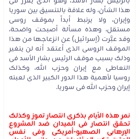
بالرئیس بشار الأسد، وهو الذی یقرر فی
هذا الشأن، وله علاقة بالتنسیق بین سوریا
وإیران، ولا یرتبط أبداً بموقف روسی
مستقل، وهذه مسألة أصبحت واضحة،
وقد عبَّرت (إسرائیل) عن انزعاجها من هذا
الموقف الروسی الذی أعتقد أنه لن یتغیر
وذلک بسبب موقف الرئیس بشار الأسد فی
التعاطی مع إیران وحزب الله، وکذلک
روسیا لأهمیة هذا الدور الکبیر الذی لعبته
إیران وحزب الله فی سوریا.
نمر هذه الأیام بذکرى انتصار تموز وکذلک
تحقق انتصار فی المیدان ضد المشروع
الإرهابی الصهیو-أمریکی وفی نفس