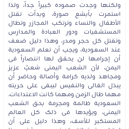
ولکنها وجدت صموده کبیراً جداً، ولذا
استمرت بأبشع صورة، وبدأت تقتل
الأطفال والنساء وترتکب المجازر وتطال
المستشفیات ودور العبادة والمدارس
وتقتل کل حجر ومدر، وهذا دلیل ضعف
عند السعودیة، ویجب أن تعلم السعودیة
أن إجرامها لن یحقق لها انتصاراً فی
الیمن، لأن الشعب الیمنی شعبٌ عزیز
ومجاهد ولدیه کرامة وأصالة وحاضر أن
یبذل الغالی والنفیس لیبقی على حریته
مهما طال الزمن ومهما کانت الاعتداءات.
السعودیة ظالمة ومجرمة بحق الشعب
الیمنی، ویؤیدها فی ذلک کل العالم
المستکبر للأسف، وهذا دلیل على أن