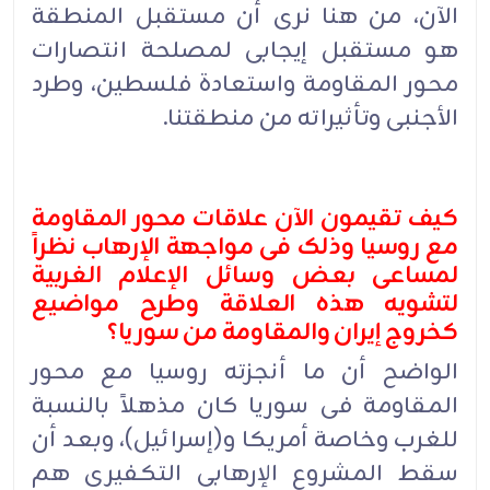
الآن، من هنا نرى أن مستقبل المنطقة
هو مستقبل إیجابی لمصلحة انتصارات
محور المقاومة واستعادة فلسطین، وطرد
الأجنبی وتأثیراته من منطقتنا.
کیف تقیمون الآن علاقات محور المقاومة
مع روسیا وذلک فی مواجهة الإرهاب نظراً
لمساعی بعض وسائل الإعلام الغربیة
لتشویه هذه العلاقة وطرح مواضیع
کخروج إیران والمقاومة من سوریا؟
الواضح أن ما أنجزته روسیا مع محور
المقاومة فی سوریا کان مذهلاً بالنسبة
للغرب وخاصة أمریکا و(إسرائیل)، وبعد أن
سقط المشروع الإرهابی التکفیری هم