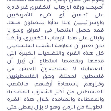
أصبحت ورقة الإرهاب التکفیری غیر قادرة
على تحقیق أی شیء للأمریکیین
والإسرائیلیین ولذا بدأوا یتنصلون منها،
فقد حصل الانتصار فی العراق وسوریا
ولبنان على هذا الإرهاب التکفیری، وأیضاً
نحن نعتبر أن مقاومة الشعب الفلسطینی
کل هذه الفترة والتضحیات الکبیرة التی
قدمها ویقدمها استطاع أن یُبرز أن
الصهاینة لا یستطیعون العیش فی
فلسطین المحتلة، وحق الفلسطینیین
وقرارهم باستعادة أرضهم، فالشعب
الفلسطینی من أکبر الشعوب المضحیة
والمعطاءة والصامدة خلال هذه الفترة
الطویلة من الزمن، وهو لا یزال یعطی حتى