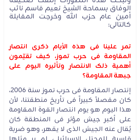
ولبحث هذه التطورات إلتقت صحیفة
الوفاق بسماحة الشیخ نعیم قاسم نائب
أمین عام حزب الله وخرجت المقابلة
کالتالی:
تمر علینا فی هذه الأیام ذکرى انتصار
المقاومة فی حرب تموز، کیف تقیّمون
أهمیة ذلک الانتصار وتأثیره الیوم على
جبهة المقاومة؟
إنتصار المقاومة فی حرب تموز سنة 2006،
کان مفصلاً کبیراً فی تأریخ منطقتنا، لأن
هذا الیوم هو یوم انتصار القوة المقاومة
على أکبر جیش مؤثر فی المنطقة کان
یُقال عنه الجیش الذی لا یقهر، وهو ضربة
قاسیة للمحتل الإسرائیلی لم یر مثلها