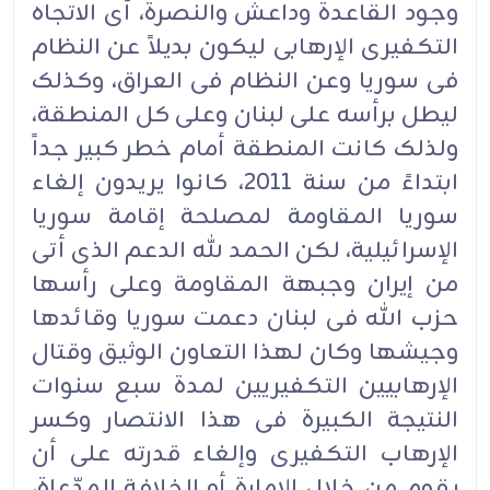
وجود القاعدة وداعش والنصرة، أی الاتجاه
التکفیری الإرهابی لیکون بدیلاً عن النظام
فی سوریا وعن النظام فی العراق، وکذلک
لیطل برأسه على لبنان وعلى کل المنطقة،
ولذلک کانت المنطقة أمام خطر کبیر جداً
ابتداءً من سنة 2011، کانوا یریدون إلغاء
سوریا المقاومة لمصلحة إقامة سوریا
الإسرائیلیة، لکن الحمد لله الدعم الذی أتى
من إیران وجبهة المقاومة وعلى رأسها
حزب الله فی لبنان دعمت سوریا وقائدها
وجیشها وکان لهذا التعاون الوثیق وقتال
الإرهابیین التکفیریین لمدة سبع سنوات
النتیجة الکبیرة فی هذا الانتصار وکسر
الإرهاب التکفیری وإلغاء قدرته على أن
یقوم من خلال الإمارة أو الخلافة المدّعاة،