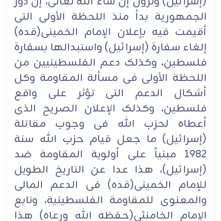
(إسرائیل) وتزول إن شاء الله تعالى، إنَّ دور
الجمهوریة بدأ منذ اللحظة الأولى التی
أقیمت فیه بإعلان الإمام الخمینی(قده)
إلغاء سفارة (إسرائیل) واستبدالها بسفارة
فلسطین، وکذلک دعم الفلسطینیین من
اللحظة الأولى فی مسألة المقاومة وکل
أشکال الدعم التی تؤثر على واقع
فلسطین، وکذلک الإعلان الصریح الذی
أعطاه لحزب الله فی وجوب مقاتلة
(إسرائیل) ما جعل قیام حزب الله سنة
1982 مبنیاً على أولویة المقاومة ضد
(إسرائیل)، هذا عدا عن التاریخ الطویل
للإمام الخمینی(قده) فی الدعم المالی
والمعنوی للمقاومة الفلسطینیة، وتابع
الإمام الخامنئی(حفظه الله ورعاه) هذا