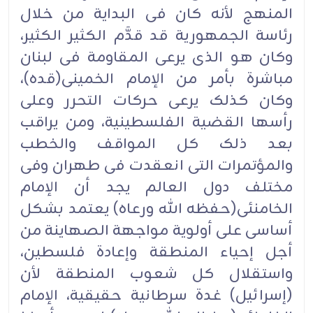
المنهج لأنه کان فی البدایة من خلال
رئاسة الجمهوریة قد قدَّم الکثیر الکثیر،
وکان هو الذی یرعى المقاومة فی لبنان
مباشرة بأمر من الإمام الخمینی(قده)،
وکان کذلک یرعى حرکات التحرر وعلى
رأسها القضیة الفلسطینیة، ومن یراقب
بعد ذلک کل المواقف والخطب
والمؤتمرات التی انعقدت فی طهران وفی
مختلف دول العالم یجد أن الإمام
الخامنئی(حفظه الله ورعاه) یعتمد بشکل
أساسی على أولویة مواجهة الصهاینة من
أجل إحیاء المنطقة وإعادة فلسطین،
واستقلال کل شعوب المنطقة لأن
(إسرائیل) غدة سرطانیة حقیقیة، الإمام