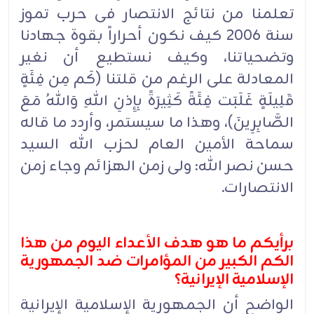
تعلمنا من نتائج الانتصار فی حرب تموز
سنة 2006 کیف نکون أحراراً بقوة جهادنا
وتضحیاتنا، وکیف نستطیع أن نغیر
المعادلة على الرغم من قلتنا (کَم مِن فِئَةٍ
قَلِیلَةٍ غَلَبَت فِئَةً کَثِیرَةً بِإِذنِ اللهِ وَاللهُ مَعَ
الصَّابِرِینَ)، وهذا ما سیستمر، وأردد ما قاله
سماحة الأمین العام لحزب الله السید
حسن نصر الله: ولى زمن الهزائم وجاء زمن
الانتصارات.
برأیکم ما هو هدف الأعداء الیوم من هذا
الکم الکبیر من المؤامرات ضد الجمهوریة
الإسلامیة الإیرانیة؟
الواضح أن الجمهوریة الإسلامیة الإیرانیة