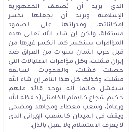
الذی یرید أن یُضعف الجمهوریة
الإسلامیة ویرید أن یجعلها تخسر
إمکاناتها وقدراتها على الصمود
مستقلة، ولکن إن شاء الله تعالى هذه
المؤامرات ستنکسر کما انکسر غیرها من
قبل حرب الثمان سنوات من العراق ضد
إیران فشلت، وکل مؤامرات الاغتیالات التی
حصلت فشلت، والعقوبات السابقة
فشلت، وکذلک کل هذا التآمر إن شاء الله
سیفشل طالما أنه یوجد قائد ملهم
حکیم شجاع کالإمام الخامنئی(حفظه الله
ورعاه)، وشعب معطاء ومجاهد ومضحی
ویقف فی المیدان کالشعب الإیرانی الذی
لا یعرف الاستسلام ولا یقبل بالذل.