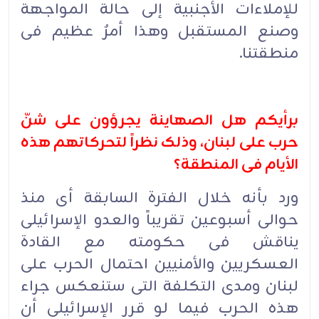
للإملاءات الأجنبیة إلى حالة المواجهة
وصنع المستقبل وهذا أمرٌ عظیم فی
منطقتنا.
برأیکم هل الصهاینة یجرؤون على شنّ
حرب على لبنان، وذلک نظراً لتحرکاتهم هذه
الأیام فی المنطقة؟
ورد بأنه خلال الفترة السابقة أی منذ
حوالی أسبوعین تقریباً والعدو الإسرائیلی
یناقش فی حکومته مع القادة
العسکریین والأمنیین احتمال الحرب على
لبنان ومدى التکلفة التی ستنعکس جراء
هذه الحرب فیما لو قرر الإسرائیلی أن