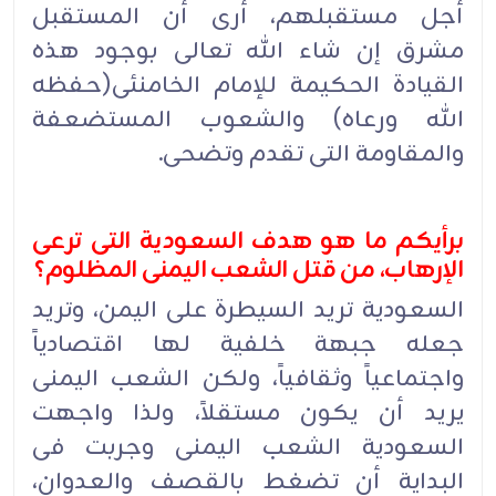
أجل مستقبلهم، أرى أن المستقبل
مشرق إن شاء الله تعالى بوجود هذه
القیادة الحکیمة للإمام الخامنئی(حفظه
الله ورعاه) والشعوب المستضعفة
والمقاومة التی تقدم وتضحی.
برأیکم ما هو هدف السعودیة التی ترعى
الإرهاب، من قتل الشعب الیمنی المظلوم؟
السعودیة ترید السیطرة على الیمن، وترید
جعله جبهة خلفیة لها اقتصادیاً
واجتماعیاً وثقافیاً، ولکن الشعب الیمنی
یرید أن یکون مستقلاً، ولذا واجهت
السعودیة الشعب الیمنی وجربت فی
البدایة أن تضغط بالقصف والعدوان،