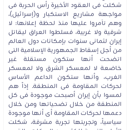
شکلت فی العقود الأخیرة رأس الحربة فی
مواجهة مشاریع الاستکبار و(إسرائیل)،
وهم تآمروا علیها منذ لحظة إعلانها: لا
شرقیة ولا غربیة، فسلطوا العراق لیقاتل
إیران لثمانی سنوات بإمکانات دول العالم
من أجل إسقاط الجمهوریة الإسلامیة التی
اتضحت أنها ستکون مستقلة غیر
خاضعة لا لمعسکر الشرق ولا لمعسکر
الغرب، وأنها ستکون الداعم الأساس
لحرکات المقاومة فی المنطقة. إذاً هم
لمسوا بأن إیران أصبحت موجودة فی کل
المنطقة من خلال تضحیاتها ومن خلال
دعمها لحرکات المقاومة أی أنها موجودة
سیاسیاً، وتجربتها تجربة مشرقة، شکلت