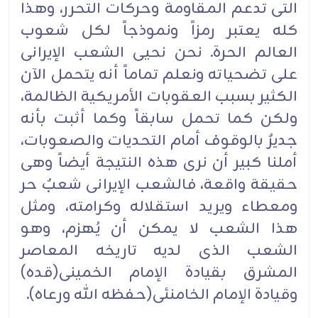
التی تدعم المقاومة وحرکات التحرر، وهذا
کله یعتبر رمزاً ونموذجاً لکل شعوب
العالم الحرة. نحن نحیی الشعب الإیرانی
على تضحیاته ونعلم تماماً أنه یتحمل الآن
الکثیر بسبب العقوبات الأمریکیة الظالمة،
ولکن کما تحمل سابقاً وکما أثبت بأنه
جدیرٌ بالوقوف أمام التحدیات والصعوبات،
أملنا کبیر أن نرى هذه النتیجة أیضاً وهی
حقیقة واقعة، فالشعب الإیرانی شعبٌ حر
ومعطاء ویرید استقلاله وکرامته، ومثل
هذا الشعب لا یمکن أن یُهزم، وهو
الشعب الذی لدیه تاریخه المعاصر
المشرق بقیادة الإمام الخمینی(قده)
وقیادة الإمام الخامنئی(حفظه الله ورعاه).