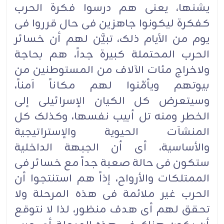
یشنها، یعنی هم درسوا فکرة الحرب
کفکرة لیکونوا جاهزین فی حال قرروا فی
یوم من الأیام ذلک، تبیَّن لهم أن خسائر
الحرب المحتملة کبیرة جداً، هم بحاجة
ولاخراج مئات الآلاف من المستوطنین من
بیوتهم ویأمّنوا لهم مکاناً آمناً،
وسیتعرض کل الکیان الإسرائیلی إلى
الخطر ومنه تل أبیب نفسها، وکذلک کل
المنشآت الحیویة والإستراتیجیة
والأساسیة، أی أن الجبهة الداخلیة
ستکون فی حالة صعبة جداً مع خسائر فی
الممتلکات والأرواح، إذاً هم استنتجوا أن
الحرب غیر ملائمة فی هذه المرحلة ولا
تحقق لهم أی هدف منظور، لذا لا نتوقع