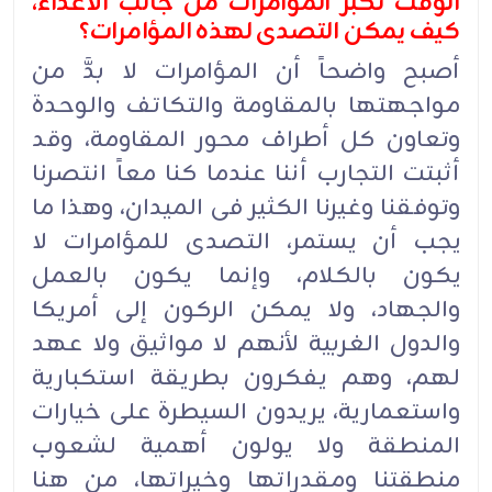
الوقت تکبر المؤامرات من جانب الأعداء،
کیف یمکن التصدی لهذه المؤامرات؟
أصبح واضحاً أن المؤامرات لا بدَّ من
مواجهتها بالمقاومة والتکاتف والوحدة
وتعاون کل أطراف محور المقاومة، وقد
أثبتت التجارب أننا عندما کنا معاً انتصرنا
وتوفقنا وغیرنا الکثیر فی المیدان، وهذا ما
یجب أن یستمر، التصدی للمؤامرات لا
یکون بالکلام، وإنما یکون بالعمل
والجهاد، ولا یمکن الرکون إلى أمریکا
والدول الغربیة لأنهم لا مواثیق ولا عهد
لهم، وهم یفکرون بطریقة استکباریة
واستعماریة، یریدون السیطرة على خیارات
المنطقة ولا یولون أهمیة لشعوب
منطقتنا ومقدراتها وخیراتها، من هنا