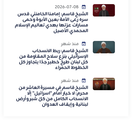
2026-07-08
الشيخ قاسم: إمامنا الخامنئي قدس
سره رعى الأمة بعين الأبوة وحمى
مسارات عزتها بهدي تعاليم الإسلام
المحمدي الأصيل
منذ شهر
الشيخ قاسم: ربط الانسحاب
الإسرائيلي بنزع سلاح المقاومة من
كل لبنان طرحٌ خطير جدًا يتجاوز كل
الخطوط الحمراء
منذ شهر
الشيخ قاسم في مسيرة العاشر من
محرم: لا خيار أمام "اسرائيل" إلّا
الانسحاب الكامل من كلّ شبر وأرض
لبنانية وإيقاف العدوان