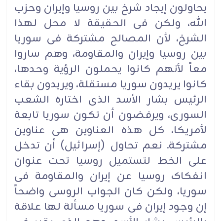
یحاولون إیجاد شرخ بین روسیا وإیران وحزب
الله، ولکن فی الحقیقة لا محل لهذا
الشرخ، لأن المصالح مشترکة فی سوریا
بین روسیا وإیران والمقاومة، وهم ساروا
معاً لأنهم کانوا یحملون الرؤیة وحدها،
کانوا یریدون سوریا مستقلة، ویریدون بقاء
الرئیس بشار الأسد الذی اختاره الشعب
السوری، ویرفضون أن تکون سوریا تابعة
لأمریکا، کل هذه العناوین هی عناوین
مشترکة. نعم تحاول (إسرائیل) أن تدخل
على الخط لتستمیل روسیا تحت عنوان
انفکاک روسیا عن إیران والمقاومة فی
سوریا، ولکن کان الجواب الروسی واضحاً
إن وجود إیران فی سوریا مسألة لها علاقة