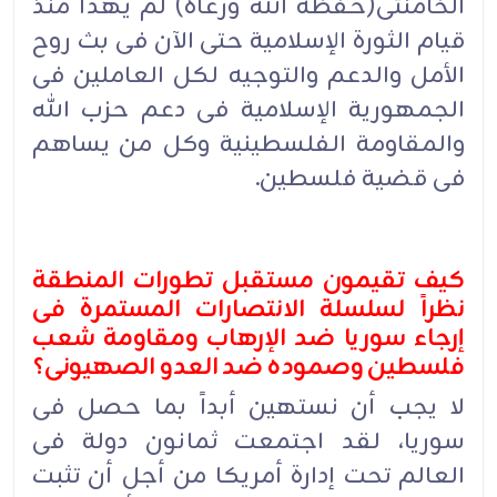
الخامنئی(حفظه الله ورعاه) لم یهدأ منذ
قیام الثورة الإسلامیة حتى الآن فی بث روح
الأمل والدعم والتوجیه لکل العاملین فی
الجمهوریة الإسلامیة فی دعم حزب الله
والمقاومة الفلسطینیة وکل من یساهم
فی قضیة فلسطین.
کیف تقیمون مستقبل تطورات المنطقة
نظراً لسلسلة الانتصارات المستمرة فی
إرجاء سوریا ضد الإرهاب ومقاومة شعب
فلسطین وصموده ضد العدو الصهیونی؟
لا یجب أن نستهین أبداً بما حصل فی
سوریا، لقد اجتمعت ثمانون دولة فی
العالم تحت إدارة أمریکا من أجل أن تثبت