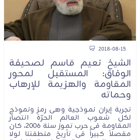
2018-08-15
الشيخ نعيم قاسم لصحيفة
الوفاق: المستقبل لمحور
المقاومة والهزیمة للإرهاب
وحماته
تجربة إیران نموذجیة وهی رمز ونموذج
لکل شعوب العالم الحرّة انتصار
المقاومة فی حرب تموز سنة 2006، کان
مفصلاً کبیراً فی تأریخ منطقتنا لولا