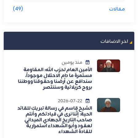
مقالات
(49)
اخر الاضافات
منذ يومين
الأمين العام لحزب الله: المقاومة
مستمرة ما دام الاحتلال موجوداً،
سندافع عن أرضنا وحقوقنا ووطننا
بروح كربلائية وسننتصر
2026-07-22
الشيخ قاسم في رسالة تبريك للقائد
الحية: إنَّنا نرى في قيادتكم وأنتم
صاحب التاريخ الجهادي الميداني
لعقود وأبو الشهداء استمراريةً
للقادة الشهداء