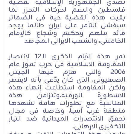
تصدی الجمهوریة الإسلامیة لقضیة
فلسطین والدعم لحرکات التحرر لما
بقیت هذه القضیة حیة فی الضمائر
سیفشل التآمر على ایران طالما یوجد
قائد ملهم وحکیم وشجاع کالإمام
الخامنئی، والشعب الایرانی المجاهد
تمر هذه الأیام الذکرى الـ12 لإنتصار
المقاومة الاسلامیة فی حرب تموز عام
2006 والتی هزم فیها الجیش
الصهیونی، الذی کان یدّعی بأنه لایقهر
ولکن المقاومة استطاعت إنهاء هذه
الاسطورة الورقیة.وتتزامن هذه
المناسبة مع تطورات هامة تشهدها
منطقة غرب آسیا، وخاصة فی مجال
تحقق الانتصارات المیدانیة ضد التیار
التکفیری الارهابی.