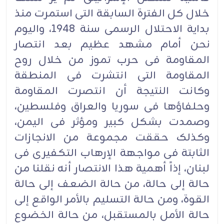
خلال کل الفترة السابقة التی استمرت منذ
بدایة الاحتلال الرسمی سنة 1948، والیوم
نحن أمام مشهد عظیم بعد انتصار
المقاومة فی حرب تموز من خلال روح
المقاومة التی انتشرت فی المنطقة
وکانت النتیجة أن انتصرت المقاومة
وحلفاؤها فی سوریا والعراق وفلسطین،
وصمدت بشکل کبیر ومؤثر فی الیمن،
وکذلک حققت مجموعة من الانجازات
الثابتة فی مواجهة الإرهاب التکفیری فی
لبنان، إذاً أهمیة هذا الانتصار أنه نقلنا من
حالة إلى حالة، من حالة الضعف إلى حالة
القوة، ومن حالة التسلیم بالأمر الواقع إلى
حالة الأمل بالمستقبل، من حالة الخضوع