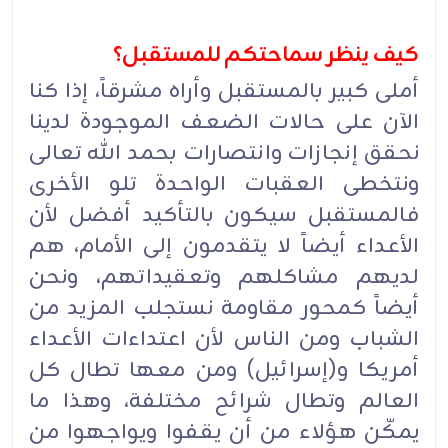
کیف ینظر سماحتکم للمستقبل؟
أملی کبیر بالمستقبل وأراه مشرقاً، إذا کنا
الآن على حالات الضعف الموجودة لدینا
نحقق إنجازات وانتصارات بحمد الله تعالى
ونتخطى العقبات الواحدة تلو الأخرى
فالمستقبل سیکون بالتأکید أفضل لأن
الأعداء أیضاً لا یتقدمون إلى الأمام، هم
لدیهم مشاکلهم وتعقیداتهم، ونحن
أیضاً کمحور مقاومة نستجلب المزید من
الشباب ومن الناس لأن اعتداءات الأعداء
أمریکا و(إسرائیل) ومن معها تطال کل
العالم وتطال شرائح مختلفة، وهذا ما
یمکّن هؤلاء من أن یقفوا ویواجهوا من