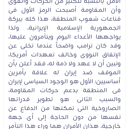
الأمل بالنسبة للکثیر من الحرکات والقوى
وأن المقاومة أصبحت الرمز الأول فی
قناعات شعوب المنطقة، هذا کله ببرکة
الجمهوریة الإسلامیة الإیرانیة، ولذا
یواجهها الأعداء الیوم ویتآمرون علیها،
وقد کان ترامب واضحاً عندما تخلى عن
الإتفاق النووی وخالف تعهدات أمریکا،
وتبین أن لا عهد ولا ذمة له، فقد أعلن بأن
الموقف ضد إیران له علاقة بأمرین
أساسیین: الأول هو الوجود السیاسی لإیران
فی المنطقة بدعم حرکات المقاومة،
والسبب الثانی هو تطویر قدراتها
الصاروخیة التی تمکنها من الدفاع عن
نفسها من دون الحاجة إلى أی جهة
خارجیة، هذان الأمران هما وراء هذا التآمر