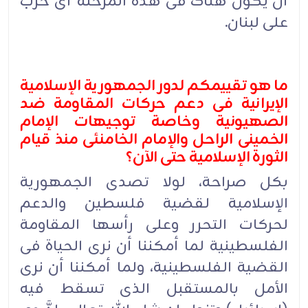
أن یکون هناک فی هذه المرحلة أی حرب
على لبنان.
ما هو تقییمکم لدور الجمهوریة الإسلامیة
الإیرانیة فی دعم حرکات المقاومة ضد
الصهیونیة وخاصة توجیهات الإمام
الخمینی الراحل والإمام الخامنئی منذ قیام
الثورة الإسلامیة حتى الآن؟
بکل صراحة، لولا تصدی الجمهوریة
الإسلامیة لقضیة فلسطین والدعم
لحرکات التحرر وعلى رأسها المقاومة
الفلسطینیة لما أمکننا أن نرى الحیاة فی
القضیة الفلسطینیة، ولما أمکننا أن نرى
الأمل بالمستقبل الذی تسقط فیه