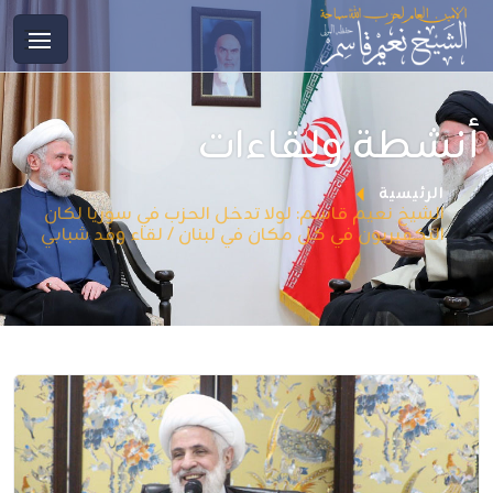
أنشطة ولقاءات
الرئيسية
الشيخ نعيم قاسم: لولا تدخل الحزب في سوريا لكان
التكفيريون في كل مكان في لبنان / لقاء وفد شبابي