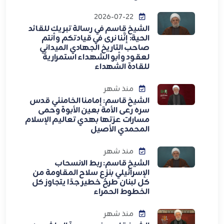
2026-07-22
الشيخ قاسم في رسالة تبريك للقائد
الحية: إنَّنا نرى في قيادتكم وأنتم
صاحب التاريخ الجهادي الميداني
لعقود وأبو الشهداء استمراريةً
للقادة الشهداء
منذ شهر
الشيخ قاسم: إمامنا الخامنئي قدس
سره رعى الأمة بعين الأبوة وحمى
مسارات عزتها بهدي تعاليم الإسلام
المحمدي الأصيل
منذ شهر
الشيخ قاسم: ربط الانسحاب
الإسرائيلي بنزع سلاح المقاومة من
كل لبنان طرحٌ خطير جدًا يتجاوز كل
الخطوط الحمراء
منذ شهر