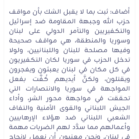
أضاف: ثبت بما لا يقبل الشك بأن مواقف
حزب الله وجبهة المقاومة ضد إسرائيل
والتكفيريين والتآمر الدولي على لبنان
وسوريا والمنطقة، هي مواقف صحيحة
وفيها مصلحة للبنان واللبنانيين، ولولا
تدخل الحزب في سوريا لكان التكفيريون
في كل مكان في لبنان يعبثون ويفجرون
ويقتلون، ولكنَّ أيديهم كُفَّت بفعل
المواجهة في سوريا والانتصارات التي
تحققت في مواجهة محور الشر، وأداء
الجيش اللبناني والقوى الأمنية والتفاف
الشعبي اللبناني ضد هؤلاء الإرهابيين
وأعمالهم مما سدَّد لهم الضربات مهمة
في لبنان. ونحن معنيون أن نعمل لإنجاح