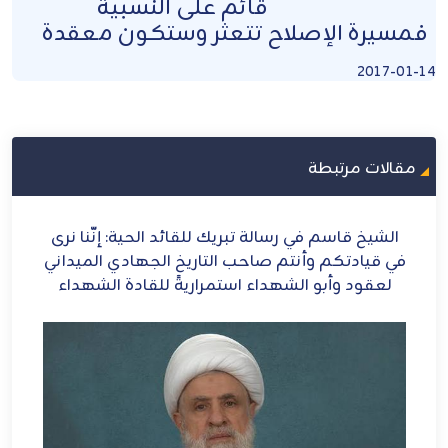
قائم على النسبية
فمسيرة الإصلاح تتعثر وستكون معقدة
2017-01-14
مقالات مرتبطة
ا نرى
الشيخ قاسم: إيران أيقونة العزة والشرف
يداني
هداء