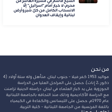
الشيخ قاسم في مسيرة العاشر من
محرم: لا خيار أمام "اسرائيل" إلّا
الانسحاب الكامل من كلّ شبر وأرض
لبنانية وإيقاف العدوان
من نحن
مواليد 1953 كفر فيلا - جنوب لبنان. متأهل وله ستة أولاد (4
ذكور ،2 إناث). حصل على المراحل العليا من الدراسة
الحوزوية على يد كبار العلماء في لبنان. دراسته الدينية تزامنت
مع الدراسة الأكاديمية وذلك منذ التحاقه بالجامعة اللبنانية
عام 1970م. حصل على الليسانس والكفاءة في الكيمياء
باللغة الفرنسية من الجامعة اللبنانية - كلية التربية.