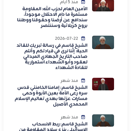
منذ 5 أيام
الأمين العام لحزب الله: المقاومة
مستمرة ما دام الاحتلال موجوداً،
سندافع عن أرضنا وحقوقنا ووطننا
بروح كربلائية وسننتصر
2026-07-22
الشيخ قاسم في رسالة تبريك للقائد
الحية: إنَّنا نرى في قيادتكم وأنتم
صاحب التاريخ الجهادي الميداني
لعقود وأبو الشهداء استمراريةً
للقادة الشهداء
منذ شهر
الشيخ قاسم: إمامنا الخامنئي قدس
سره رعى الأمة بعين الأبوة وحمى
مسارات عزتها بهدي تعاليم الإسلام
المحمدي الأصيل
منذ شهر
الشيخ قاسم: ربط الانسحاب
الإسرائيلي بنزع سلاح المقاومة من