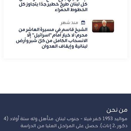
كل لبنان طرحٌ خطير جدًا يتجاوز كل
الخطوط الحمراء
منذ شهر
الشيخ قاسم في مسيرة العاشر من
محرم: لا خيار أمام "اسرائيل" إلّا
الانسحاب الكامل من كلّ شبر وأرض
لبنانية وإيقاف العدوان
من نحن
مواليد 1953 كفر فيلا - جنوب لبنان. متأهل وله ستة أولاد (4
ذكور ،2 إناث). حصل على المراحل العليا من الدراسة