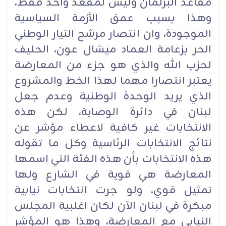
مقاعد البرلمان وليس لمقعد واحد فقط،
وهذا بسبب عمق الأزمة السياسية
الموجودة، وان انتصار مرشح التيار الوطني
الحر بزعامة العماد ميشال عون، الحليف
لحزب الله والذي هو جزء من المعارضة
يعتبر انتصارا مهما لهذا الخط والمشروع
الذي يريد الوحدة الوطنية وعدم جعل
لبنان في دائرة الوصاية، لكن هذه
الانتخابات غير كافية لاعطاء مؤشر عن
نتائج الانتخابات الرئاسية وكل ما تقوله
هذه الانتخابات بأن هذه الفئة التي اسمها
المعارضة هي قوية في الشارع ولها
تمثيل قوي، ولو جرت انتخابات نيابية
مبكرة في لبنان الآن لكان اغلبية المجلس
النيابي مع المعارضة، وهذا هو المؤشر