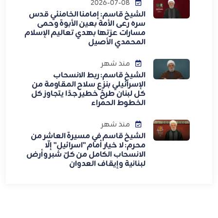
2026-07-08
الشيخ قاسم: إمامنا الخامنئي قدس
سره رعى الأمة بعين الأبوة وحمى
مسارات عزتها بهدي تعاليم الإسلام
المحمدي الأصيل
منذ شهر
الشيخ قاسم: ربط الانسحاب
الإسرائيلي بنزع سلاح المقاومة من
كل لبنان طرحٌ خطير جدًا يتجاوز كل
الخطوط الحمراء
منذ شهر
الشيخ قاسم في مسيرة العاشر من
محرم: لا خيار أمام "اسرائيل" إلّا
الانسحاب الكامل من كلّ شبر وأرض
لبنانية وإيقاف العدوان