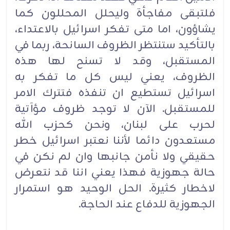
فلتبقى مفاجأة وليحلل المحللون كما
يشاؤون، اما متى تفكر اسرائيل بالاعتداء،
بالتأكيد ستنتظر الظروف السانحة، ربما في
المستقبل، وقد لا تسنح لها هذه
الظروف، يعني ليس كل ما تفكر به
اسرائيل تستطيع ان تنفذه فتترك الامر
للمستقبل. الآن لا توجد ظروف مؤآتية
لحرب على لبنان، ونحن كحزب الله
مستعدون دائما لأننا نعتبر اسرائيل خطر
حقيقي ولا نأمن جانبها وان لم نكن في
حالة جهوزية فهذا يعني اننا قد نتعرض
لاخطار كثيرة. الحل الوحيد هو استمرار
الجهوزية للدفاع عند الحاجة.