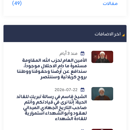
مقالات
(49)
اخر الاضافات
منذ 3 أيام
الأمين العام لحزب الله: المقاومة
مستمرة ما دام الاحتلال موجوداً،
سندافع عن أرضنا وحقوقنا ووطننا
بروح كربلائية وسننتصر
2026-07-22
الشيخ قاسم في رسالة تبريك للقائد
الحية: إنَّنا نرى في قيادتكم وأنتم
صاحب التاريخ الجهادي الميداني
لعقود وأبو الشهداء استمراريةً
للقادة الشهداء