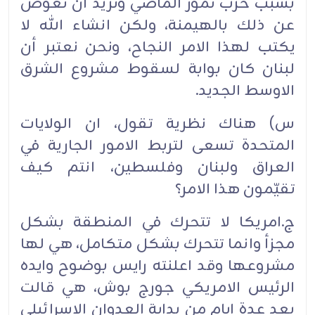
بسبب حرب تموز الماضي وتريد ان تعوض
عن ذلك بالهيمنة، ولكن انشاء الله لا
يكتب لهذا الامر النجاح، ونحن نعتبر أن
لبنان كان بوابة لسقوط مشروع الشرق
الاوسط الجديد.
س) هناك نظرية تقول، ان الولايات
المتحدة تسعى لتربط الامور الجارية في
العراق ولبنان وفلسطين، انتم كيف
تقيّمون هذا الامر؟
ج.امريكا لا تتحرك في المنطقة بشكل
مجزأ وانما تتحرك بشكل متكامل، هي لها
مشروعها وقد اعلنته رايس بوضوح وايده
الرئيس الامريكي جورج بوش، هي قالت
بعد عدة ايام من بداية العدوان الاسرائيلي