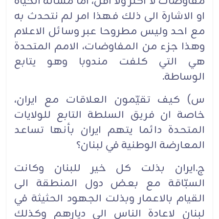
مفاوضات لا اكثر ولا اقل، اما مسألة الحياة
او الاشارة الى ذلك فهذا امر لم نتحدث به
مع احد وليس مطروحا عبر وسائل الاعلام
وهذا جزء من المفاوضات، الامم المتحدة
هي التي كلفت مندوبا وهو يتابع
الوساطة.
س) كيف تقيّمون العلاقات مع ايران،
خاصة ان فريق السلطة التابع للولايات
المتحدة دائما يتهم ايران بأنها تساعد
المعارضة الوطنية في لبنان؟
ج.ايران بذلت كل خير للبنان وكانت
السبّاقة مع بعض دول المنطقة الى
القيام بالاعمار وبذلت الجهود الحثيثة في
لبنان لاعادة الناس الى ديارهم وكذلك