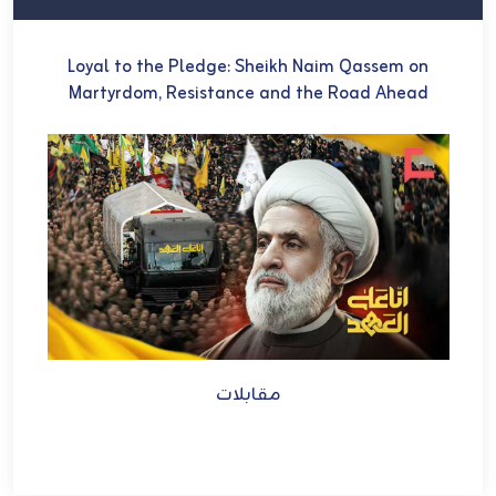
U
Loyal to the Pledge: Sheikh Naim Qassem on
في 
Martyrdom, Resistance and the Road Ahead
ch
et
مقابلات