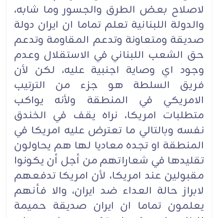
لاصلاح بعض الطرق والجسور وما شابه،
والدولة اللبنانية تعلم تماما ان ايران دولة
صديقة ومتعاونة وتدعم المقاومة وتدعم
حق الشعب اللبناني في الاستقلال وعدم
وجود اي وصاية اجنبية عليه، لكن لأن
فريق السلطة هو جزء من الترتيب
الامريكي في المنطقة ولأنه يواكب
متطلبات امريكا، نراه يقف في الخندق
نفسه وبالتالي ما تعترض عليه امريكا في
المنطقة او تجده معاديا لها هم يحاولون
تقليدها في شعاراتهم من أجل أن يكونوا
مقبولين عند امريكا، لأن امريكا تدفعهم
لابراز حالة العداء ضد ايران، والا فأنهم
يعلمون تماما ان ايران صديقة حميمة