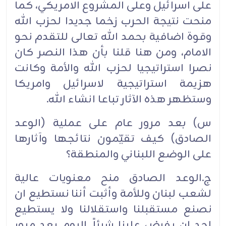
على اسرائيل وعلى المشروع الامريكي، كما
منحت نتيجة الحرب زخما جديدا لحزب الله
وقوة اضافية بحمد الله تعالى للتقدم نحو
الامام، ومن هنا قلنا بأن هذا النصر كان
نصرا استراتيجيا لحزب الله والأمة وكانت
هزيمة استراتيجية لاسرائيل وامريكا
وستظهر هذه الآثار تباعا انشاء الله.
س) بعد مرور عام على عملية (الوعد
الصادق) كيف تقيّمون نتائجها وآثارها
على الوضع اللبناني والمنطقة؟
ج.الوعد الصادق منح معنويات عالية
لشعب لبنان وللأمة وأثبت أننا نستطيع ان
نصنع مستقبلنا واستقلالنا ولا يستطيع
احد ان يفرض علينا شيئاً. اليوم بعد مرور