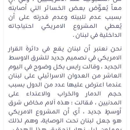
معاً يُعوِّض بعض الخسائر التي أصابته
بسبب عدم تلبيته وعدم قدرته على أن
يُعطي المشروع الامريكي احتياجاته
الداخلية في لبنان .
نحن نعتبر أن لبنان يقع في دائرة القرار
الامريكي في تصميم جديد للشرق الاوسط
الجديد ، وقالت رايس بكل وضوح في اليوم
العاشر من العدوان الاسرائيلي على لبنان
عندما اعترض عليها عدد من الدول بسبب
حجم الدمار والخراب والاعتداء على
المدنيين ، فقالت : هذه آلام مخاض شرق
أوسطٍ جديد ، أي أن المشروع الامريكي
هو جعل لبنان تحت الوصاية، وهم لذلك
يعملون ليل نهار لتحقيق هذا الهدف ،