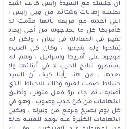
أن جلسته مع السيدة رايس كانت أشبه
بجلسة إهانات وشتائم من قِبل رايس ،
التي آخذته مع فريقه بأنها قدّمت له
كأمريكا كل ما يحتاجونه من أجل إيجاد
تغيير في المعادلة في لبنان ، ولكن لم
يُفلحوا ولم ينجحوا ، وكان كل العبء
موجود على أمريكا واسرائيل ، وهم لم
يستثمروا نتائج الحرب لا في أثنائها ولا
بعدها . من هنا رأينا كيف أن السيد
جنبلاط صمت لفترة وذلك للاحباط الذي
أصابه ، ثم جاء بردّ فعل متوتر ، وأطلق
الاتهامات من كلِّ حدبٍ وصوب ، وهو في
كل يوم يصرخ ويرفع من وتيرته ، ويكيل
الاتهامات الكثيرة علّه يوجِد لنفسه حالة
من المقبولية عند الامريكيين ، وفي آنٍ