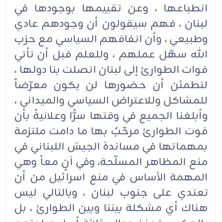
انطباعها ، وعن تقييمها بوجودها في
لبنان ، فهم سيقولون أن وجودهم عادي
وطبيعي ، وأن اتفاقهم السياسي مع حزب
الله سهّل عملهم ، وللعلم قبل أن تأتي
قوات الطوارئ إلى لبنان اتصلت بنا دولها ،
لتطمئن أن حضورها لن يكون معرّضاً
للمشاكل وللاعتراض السياسي والميداني ،
وأبلغنا الجميع في وقتها سرًّا وعلانيةً بأن
قوت الطوارئ مرحّبٌ بها ما دامت ملتزمة
بمهماتها في مساندة الجيش اللبناني في
منع المظاهر المسلّحة، وفي آنٍ معاً وهي
المهمة الأساس في منع اسرائيل من أن
تعتدي على جنوب لبنان ، وبالتالي ليس
هناك أي مشكلة بيننا وبين الطوارئ ، بل