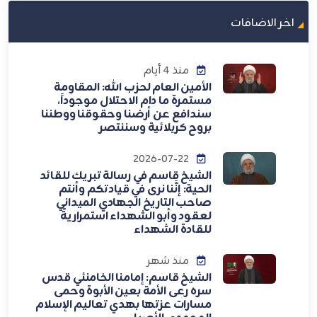
اخر الاضافات
منذ 4 أيام
الأمين العام لحزب الله: المقاومة
مستمرة ما دام الاحتلال موجوداً،
سندافع عن أرضنا وحقوقنا ووطننا
بروح كربلائية وسننتصر
2026-07-22
الشيخ قاسم في رسالة تبريك للقائد
الحية: إنَّنا نرى في قيادتكم وأنتم
صاحب التاريخ الجهادي الميداني
لعقود وأبو الشهداء استمراريةً
للقادة الشهداء
منذ شهر
الشيخ قاسم: إمامنا الخامنئي قدس
سره رعى الأمة بعين الأبوة وحمى
مسارات عزتها بهدي تعاليم الإسلام