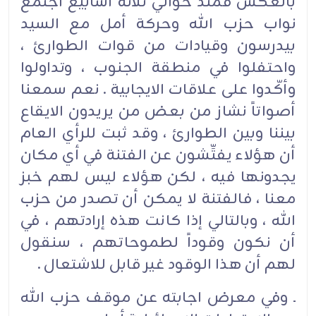
بالعكس فمنذ حوالي ثلاثة أسابيع اجتمع
نواب حزب الله وحركة أمل مع السيد
بيدرسون وقيادات من قوات الطوارئ ،
واحتفلوا في منطقة الجنوب ، وتداولوا
وأكّدوا على علاقات الايجابية . نعم سمعنا
أصواتاً نشاز من بعض من يريدون الايقاع
بيننا وبين الطوارئ ، وقد ثبت للرأي العام
أن هؤلاء يفتِّشون عن الفتنة في أي مكان
يجدونها فيه ، لكن هؤلاء ليس لهم خبز
معنا ، فالفتنة لا يمكن أن تصدر من حزب
الله ، وبالتالي إذا كانت هذه إرادتهم ، في
أن نكون وقوداً لطموحاتهم ، سنقول
لهم أن هذا الوقود غير قابل للاشتعال .
ـ وفي معرض اجابته عن موقف حزب الله