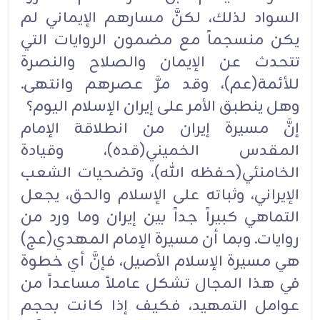
السواد لذلك، لكنَّ مسارهم الإيماني لم
يكن منسجماً مع مضمون الروايات التي
تتحدث عن الإيمان والصلاح والنصرة
للأئمة(عم)، وقد مرَّ عصرهم وانتهى.
وهل ينطبق الأمر على إيران الإسلام اليوم؟
إنَّ مسيرة إيران من انطلاقة الإمام
المقدس الخميني(قده)، وقيادة
الخامنئي(حفظه الله)، وتضحيات الشعب
الإيراني، وثباته على الإسلام والحق، يجعل
التماهي كبيراً جداً بين إيران وما ورد من
روايات. وبما أن مسيرة الإمام المهدي(عج)
هي مسيرة الإسلام الأصيل، فإنَّ أي خطوة
في هذا المجال تشكل عاملاً مساعداً من
عوامل التمهيد، فكيف إذا كانت بحجم