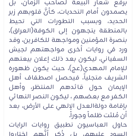
برفع شعار البيعة لصاحب الزمان، بل
يصمدون أمام التحديات، كأنَّ قلوبهم زبر
الحديد، وبسبب التطورات التي تحيط
بالمنطقة يتجهون إلى الكوفة(العراق)،
بنصرة المؤمنين ومواجهة للكافرين، وقد
ورد في روايات أخرى مواجهتهم لجيش
السفياني، ليكون بعد ذلك إعلان بيعتهم
للإمام المهدي(عج)، حيث يكون ظهوره
الشريف متجلياً، فيحصل اصطفاف أهل
الإيمان حول قائدهم المنتظر، وأهل
الكفر مع بعضهم ، ليكون النصر النهائي
بإقامة دولةالعدل الإلهي على الأرض، بعد
أن مُلئت ظلماً وجوراً.
حاول العباسيون تطبيق روايات الرايات
السود عليهم، بل ذُكر أنَّهم اختاروا