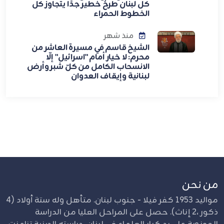
كل لبنان طرحٌ خطير جدًا يتجاوز كل
الخطوط الحمراء
منذ شهر
الشيخ قاسم في مسيرة العاشر من
محرم: لا خيار أمام "اسرائيل" إلّا
الانسحاب الكامل من كلّ شبر وأرض
لبنانية وإيقاف العدوان
من نحن
مواليد 1953 كفر فيلا - جنوب لبنان. متأهل وله ستة أولاد (4
ذكور ،2 إناث). حصل على المراحل العليا من الدراسة