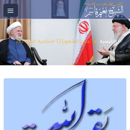
’عصر الظهور(2)’ افتتاحية العدد 181
الرئيسية