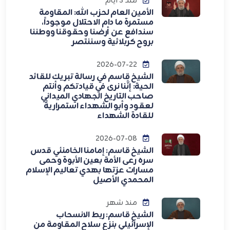
منذ 3 أيام
الأمين العام لحزب الله: المقاومة
مستمرة ما دام الاحتلال موجوداً،
سندافع عن أرضنا وحقوقنا ووطننا
بروح كربلائية وسننتصر
2026-07-22
الشيخ قاسم في رسالة تبريك للقائد
الحية: إنَّنا نرى في قيادتكم وأنتم
صاحب التاريخ الجهادي الميداني
لعقود وأبو الشهداء استمراريةً
للقادة الشهداء
2026-07-08
الشيخ قاسم: إمامنا الخامنئي قدس
سره رعى الأمة بعين الأبوة وحمى
مسارات عزتها بهدي تعاليم الإسلام
المحمدي الأصيل
منذ شهر
الشيخ قاسم: ربط الانسحاب
الإسرائيلي بنزع سلاح المقاومة من