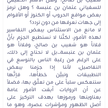
شعيب بن صالح؟ وهل الاسم الحقيقي
للسفياني عثمان بن عنبسة ؟ وهل ترمز
بعض مواقع الحروب أو الكنوز أو الأقوام
إلى جهات نعرفها من دون تردد؟
لا مانع من الاستئناس ببعض التفاسير
لهذه الأمور، لكنَّنا لا نستطيع الجزم بأنَّ
فلاناً هو شعيب بن صالح، وفلاناً هو
عثمان بن عنبسة...بل لا نحتاج إلى ذلك،
على الرغم من رغبة الناس بالتوسع في
التفاصيل، لأننا إذا جزمنا ببعض
التطبيقات وتبيَّن خطأها، فإنَّها
ستنعكس سلباً على من تعلَّق بها، فضلاً
عن أن الروايات أبقت الأمور عامة
بعناوينها ورموزها بهدف التركيز على
أصل الظهور ومؤشرات عصره، وهو ما