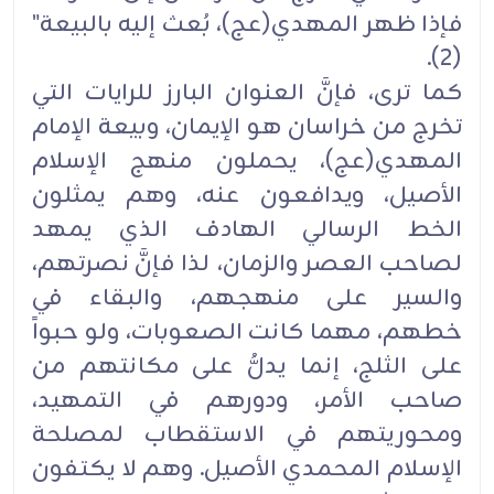
فإذا ظهر المهدي(عج)، بُعث إليه بالبيعة"
(2).
كما ترى، فإنَّ العنوان البارز للرايات التي
تخرج من خراسان هو الإيمان، وبيعة الإمام
المهدي(عج)، يحملون منهج الإسلام
الأصيل، ويدافعون عنه، وهم يمثلون
الخط الرسالي الهادف الذي يمهد
لصاحب العصر والزمان، لذا فإنَّ نصرتهم،
والسير على منهجهم، والبقاء في
خطهم، مهما كانت الصعوبات، ولو حبواً
على الثلج، إنما يدلُّ على مكانتهم من
صاحب الأمر، ودورهم في التمهيد،
ومحوريتهم في الاستقطاب لمصلحة
الإسلام المحمدي الأصيل. وهم لا يكتفون