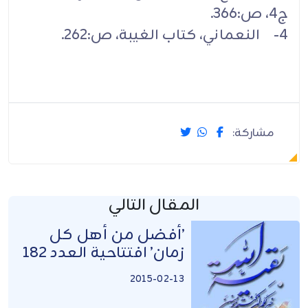
ج4، ص:366.
4- النعماني، كتاب الغيبة، ص:262.
مشاركة:
المقال التالي
’أفضل من أهل كل
زمان’ افتتاحية العدد 182
2015-02-13