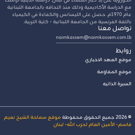
الحوزوية على يد كبار العلماء في لبنان. دراسته الدينية تزامنت
مع الدراسة الأكاديمية وذلك منذ التحاقه بالجامعة اللبنانية
عام 1970م. حصل على الليسانس والكفاءة في الكيمياء
باللغة الفرنسية من الجامعة اللبنانية - كلية التربية.
تواصل معنا
naimkassem@naimkassem.com.lb
روابط
موقع العهد الاخباري
موقع المقاومة
السيرة الذاتيه
©
2026
جميع الحقوق محفوطة
موقع سماحة الشيخ نعيم
قاسم- الأمين العام لحزب الله- لبنان