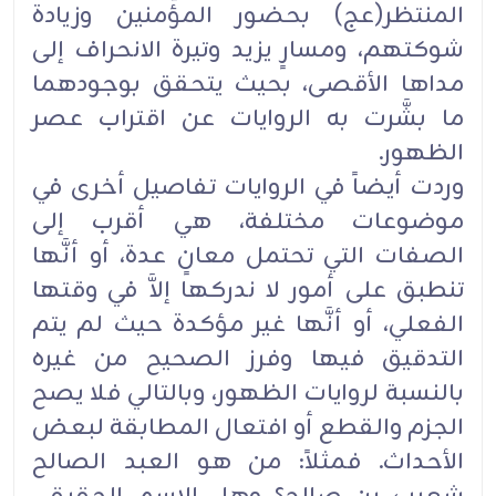
المنتظر(عج) بحضور المؤمنين وزيادة
شوكتهم، ومسارٍ يزيد وتيرة الانحراف إلى
مداها الأقصى، بحيث يتحقق بوجودهما
ما بشَّرت به الروايات عن اقتراب عصر
الظهور.
وردت أيضاً في الروايات تفاصيل أخرى في
موضوعات مختلفة، هي أقرب إلى
الصفات التي تحتمل معانٍ عدة، أو أنَّها
تنطبق على أمور لا ندركها إلاَّ في وقتها
الفعلي، أو أنَّها غير مؤكدة حيث لم يتم
التدقيق فيها وفرز الصحيح من غيره
بالنسبة لروايات الظهور، وبالتالي فلا يصح
الجزم والقطع أو افتعال المطابقة لبعض
الأحداث. فمثلاً: من هو العبد الصالح