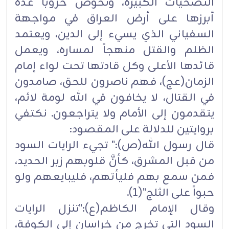
التضحيات الكبيرة، وتخوض حروباً عدة
أبرزها على أرض العراق في مواجهة
السفياني الذي يسيء إلى الدين، ويعتمد
الظلم والقتل منهجاً لمساره، ويعمل
قائدها الأعلى وكل قادتها تحت لواء إمام
الزمان(عج)، فهم ناصرون للحق، صامدون
في القتال، لا يخافون في الله لومة لائم،
يتقدمون إلى الأمام ولا يتراجعون. نكتفي
بروايتين للدلالة على المقصود:
قال رسول الله(ص):" تجيء الرايات السود
من قبل المشرق، كأنَّ قلوبهم زبر الحديد،
فمن سمع بهم فليأتهم، فليبايعهم ولو
حبواً على الثلج"(1).
وقال الإمام الكاظم(ع):"تنزل الرايات
السود التي تخرج من خراسان إلى الكوفة،