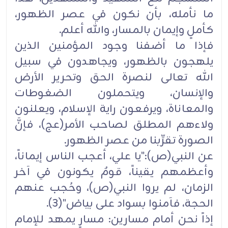
ما نأمله، بأن نكون في عصر الظهور،
كأملٍ وإيمان بالمسار، والله أعلم.
فإذا ما أضفنا وجود المؤمنين الذين
يلهجون بالظهور، ويجاهدون في سبيل
الله تعالى لنصرة الحق وتحرير الأرض
والإنسان، ويتحملون الضغوطات
والمعاناة، ويرفعون راية الإسلام، ويعلنون
ولاءهم المطلق لصاحب الأمر(عج)، فإنَّ
الصورة تقرِّبنا من عصر الظهور.
عن النبي(ص):"يا علي، أعجب الناس إيماناً،
وأعظمهم يقيناً، قومٌ يكونون في آخر
الزمان، لم يروا النبي(ص)، وحُجب عنهم
الحجة، فآمنوا بسواد على بياض"(3).
إذاً نحن أمام مسارين: مسارٍ يمهد للإمام