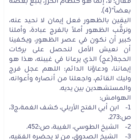
فقال: لا، إنما هو كنظام الخرز، يتبع بعضه
بعضاً"(4).
اليقين بالظهور فعل إيمان لا نحيد عنه،
وترقُّب الظهور أملاً بالفرج عبادة، وأملنا
كبير أن نكون في عصر الظهور، ويكفينا
أن نعيش الأمل لنحصل على بركات
الحجة(عج) الذي يرعانا في غيبته، هذا هو
إيماننا، ودعاؤنا الدائم: اللهم عجل فرج
وليك القائم، واجعلنا من أنصاره وأعوانه،
والمستشهدين بين يديه.
الهوامش:
1- ابن أبي الفتح الأربلي، كشف الغمة،ج3،
ص:273.
2- الشيخ الطوسي، الغيبة، ص:452.
3- الشيخ الصدوق، من لا يحضره الفقيه،