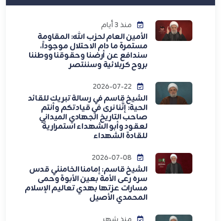
منذ 3 أيام
الأمين العام لحزب الله: المقاومة
مستمرة ما دام الاحتلال موجوداً،
سندافع عن أرضنا وحقوقنا ووطننا
بروح كربلائية وسننتصر
2026-07-22
الشيخ قاسم في رسالة تبريك للقائد
الحية: إنَّنا نرى في قيادتكم وأنتم
صاحب التاريخ الجهادي الميداني
لعقود وأبو الشهداء استمراريةً
للقادة الشهداء
2026-07-08
الشيخ قاسم: إمامنا الخامنئي قدس
سره رعى الأمة بعين الأبوة وحمى
مسارات عزتها بهدي تعاليم الإسلام
المحمدي الأصيل
منذ شهر