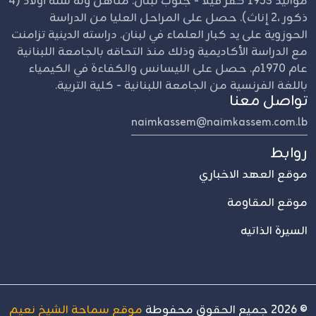
مواليد 1953 كفر فيلا - جنوب لبنان. متأهل وله ستة أولاد (4
ذكور ،2 إناث). حصل على المراحل العليا من الدراسة
الحوزوية على يد كبار العلماء في لبنان. دراسته الدينية تزامنت
مع الدراسة الأكاديمية وذلك منذ التحاقه بالجامعة اللبنانية
عام 1970م. حصل على الليسانس والكفاءة في الكيمياء
باللغة الفرنسية من الجامعة اللبنانية - كلية التربية.
تواصل معنا
naimkassem@naimkassem.com.lb
روابط
موقع العهد الاخباري
موقع المقاومة
السيرة الذاتيه
©
2026
جميع الحقوق محفوطة
موقع سماحة الشيخ نعيم