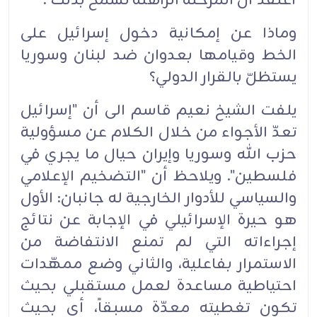
أعتقد أن المرحلة الراهنة تسمح بذلك".‏
وماذا عن إمكانية دخول إسرائيل على
الخط وقيامها بعدوان ضد لبنان وسوريا
يستظلّ بالقرار الدولي؟‏
يلفت الشيخ نعيم قاسم الى أن "إسرائيل
تعدّ الأجواء من خلال الكلام عن مسؤولية
حزب الله وسوريا وإيران حيال ما يجري في
فلسطين". ويلاحظ أن "التضخيم الإعلامي
والسياسي للأدوار الخارجية له جانبان: الأول
هو حيرة الإسرائيلي في الإجابة عن نتائج
إجراءاته التي لم تمنع الانتفاضة من
الاستمرار بفاعلية، والثاني وضع ممهّدات
احتياطية مساعدة لعمل مستقبلي بحيث
تكون تغطيته معدّة مسبقاً، أي بحيث