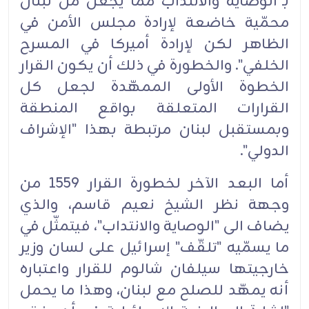
بـ"الوصاية والانتداب مما يجعل من لبنان
محمّية خاضعة لإرادة مجلس الأمن في
الظاهر لكن لإرادة أميركا في المسرح
الخلفي". والخطورة في ذلك أن يكون القرار
الخطوة الأولى الممهّدة لجعل كل
القرارات المتعلقة بواقع المنطقة
وبمستقبل لبنان مرتبطة بهذا "الإشراف
الدولي".‏
أما البعد الآخر لخطورة القرار 1559 من
وجهة نظر الشيخ نعيم قاسم، والذي
يضاف الى "الوصاية والانتداب"، فيتمثّل في
ما يسمّيه "تلقّف" إسرائيل على لسان وزير
خارجيتها سيلفان شالوم للقرار واعتباره
أنه يمهّد للصلح مع لبنان، وهذا ما يحمل