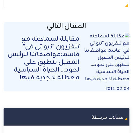
المقال التالي
مقابلة لسماحته مع
تلفزيون "نيو تي في"
قاسم:مواصفاتنا للرئيس
المقبل تنطبق على
لحود... الحياة السياسية
معطلة لا جدية فيها
2011-02-04
مقالات مرتبطة