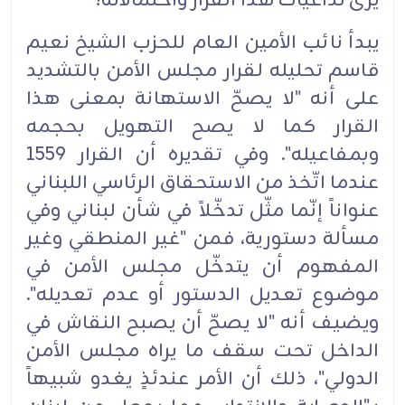
يرى تداعيات هذا القرار واحتمالاته؟‏
يبدأ نائب الأمين العام للحزب الشيخ نعيم
قاسم تحليله لقرار مجلس الأمن بالتشديد
على أنه "لا يصحّ الاستهانة بمعنى هذا
القرار كما لا يصح التهويل بحجمه
وبمفاعيله". وفي تقديره أن القرار 1559
عندما اتّخذ من الاستحقاق الرئاسي اللبناني
عنواناً إنّما مثّل تدخّلاً في شأن لبناني وفي
مسألة دستورية، فمن "غير المنطقي وغير
المفهوم أن يتدخّل مجلس الأمن في
موضوع تعديل الدستور أو عدم تعديله".
ويضيف أنه "لا يصحّ أن يصبح النقاش في
الداخل تحت سقف ما يراه مجلس الأمن
الدولي"، ذلك أن الأمر عندئذٍ يغدو شبيهاً