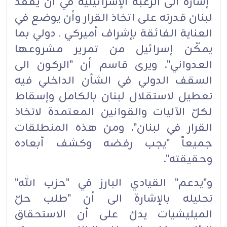
"إشارة الى الرغبة الإسرائيلية في أن يفقد
لبنان قدرته على اتخاذ القرار وأن يوضع في
العناية الفائقة بإشراف أميركي ـ دولي بما
يمكّن إسرائيل من تمرير مشروعها
العدواني". ويرى قاسم أن "الركون الى
السقف الدولي في الشأن الداخلي فيه
تعطيل لاستقلال لبنان بالكامل وإسقاط
لكلّ الآليات والقوانين المعتمدة لاتخاذ
القرار في لبنان". ومن هذه المنطلقات
جميعاً "يجب رفضه وكشف أبعاده
وحقيقته".‏
و"يدعم" القيادي البارز في "حزب الله"
تحليله بالإشارة الى أن "طلب حلّ
الميليشيات يدلّ على أن الاستحقاق