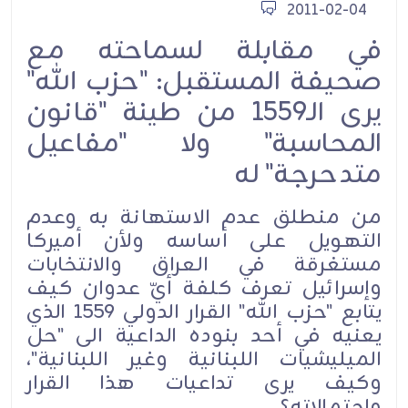
2011-02-04
في مقابلة لسماحته مع
صحيفة المستقبل: "حزب الله"
يرى الـ1559 من طينة "قانون
المحاسبة" ولا "مفاعيل
متدحرجة" له
من منطلق عدم الاستهانة به وعدم
التهويل على أساسه‏ ولأن أميركا
مستغرقة في العراق والانتخابات
وإسرائيل تعرف كلفة أيّ عدوان‏ كيف
يتابع "حزب الله" القرار الدولي 1559 الذي
يعنيه في أحد بنوده الداعية الى "حل
الميليشيات اللبنانية وغير اللبنانية"،
وكيف يرى تداعيات هذا القرار
واحتمالاته؟‏