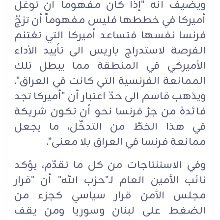
ويضيف أنه "إذا كان مفهوماً أن توغل
أميركا في خططها فليس مفهوماً أن تزجّ
فرنسا نفسها فتساعد أميركا التي تغتنم
الفرصة لاستدراج باريس الى تأييد الأداء
الأميركي في المنطقة مما يبطل تلك
الممانعة الفرنسية التي كانت في العراق".
ويذهب قاسم الى حدّ اعتبار أن "أميركا تجد
فائدة من جرّ فرنسا نحو أن تكون شريكة
في هذا الخطّ من التدخّل، ما يجعل
ممانعة فرنسا في العراق بلا معنى".‏
وفي الاستنتاجات من كل ما تقدّم، يؤكد
نائب الأمين العام لـ"حزب الله" أن "قرار
مجلس الأمن قرار سياسي كجزء من
الضغط على لبنان وسوريا ومن يقف