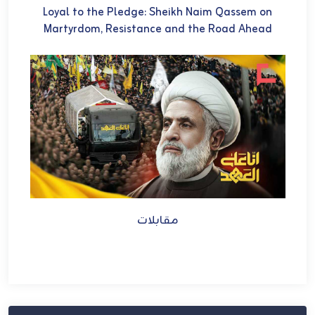
U
Loyal to the Pledge: Sheikh Naim Qassem on
في 
Martyrdom, Resistance and the Road Ahead
ch
et
مقابلات