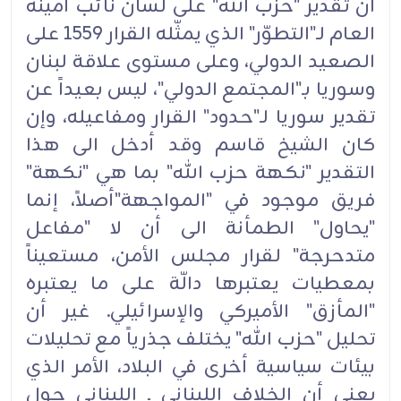
ان تقدير "حزب الله" على لسان نائب أمينه
العام لـ"التطوّر" الذي يمثّله القرار 1559 على
الصعيد الدولي، وعلى مستوى علاقة لبنان
وسوريا بـ"المجتمع الدولي"، ليس بعيداً عن
تقدير سوريا لـ"حدود" القرار ومفاعيله، وإن
كان الشيخ قاسم وقد أدخل الى هذا
التقدير "نكهة حزب الله" بما هي "نكهة"
فريق موجود في "المواجهة"أصلاً، إنما
"يحاول" الطمأنة الى أن لا "مفاعل
متدحرجة" لقرار مجلس الأمن، مستعيناً
بمعطيات يعتبرها دالّة على ما يعتبره
"المأزق" الأميركي والإسرائيلي. غير أن
تحليل "حزب الله" يختلف جذرياً مع تحليلات
بيئات سياسية أخرى في البلاد، الأمر الذي
يعني أن الخلاف اللبناني ـ اللبناني حول