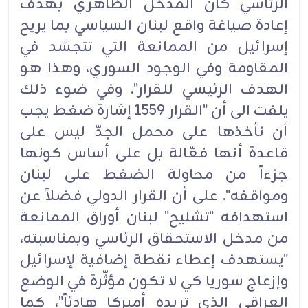
الرئاسي كان المدخل الظاهري بهدف
إعادة صياغة واقع لبنان السياسي بما يريح
إسرائيل من الممانعة التي تتجسّد في
المقاومة وفي الوجود السوري، وهذا هو
الهدف الرئيسي للقرار". وفي ضوء ذلك
يلفت الى أن "القرار 1559 إشارة ضغط يجب
أن نأخذها على محمل الجدّ ليس على
قاعدة أنها فعّالة بل على أساس كونها
جزءاً من محاولة الضغط على لبنان
ومواقفه". على أن القرار الدولي فضلاً عن
استهدافه "تشليح" لبنان أوراق الممانعة
من مدخل الاستحقاق الرئاسي وبمناسبته،
"يستهدف إعطاء نقطة إضافية لإسرائيل
وإزعاج سوريا كي لا تكون مؤثّرة في الوضع
العراقي الذي تريده أميركا هادئاً"، كما