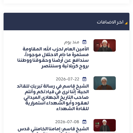
اخر الاضافات
منذ يوم
الأمين العام لحزب الله: المقاومة
مستمرة ما دام الاحتلال موجوداً،
سندافع عن أرضنا وحقوقنا ووطننا
بروح كربلائية وسننتصر
2026-07-22
الشيخ قاسم في رسالة تبريك للقائد
الحية: إنَّنا نرى في قيادتكم وأنتم
صاحب التاريخ الجهادي الميداني
لعقود وأبو الشهداء استمراريةً
للقادة الشهداء
2026-07-08
الشيخ قاسم: إمامنا الخامنئي قدس