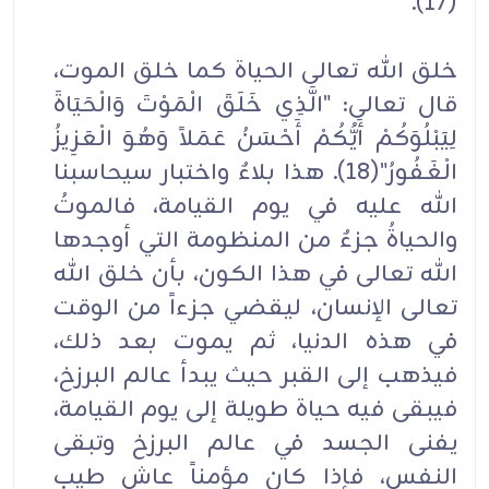
(17).
خلق الله تعالى الحياة كما خلق الموت،
قال تعالى: "الَّذِي خَلَقَ الْمَوْتَ وَالْحَيَاةَ
لِيَبْلُوَكُمْ أَيُّكُمْ أَحْسَنُ عَمَلاً وَهُوَ الْعَزِيزُ
الْغَفُورُ"(18). هذا بلاءٌ واختبار سيحاسبنا
الله عليه في يوم القيامة، فالموتُ
والحياةُ جزءٌ من المنظومة التي أوجدها
الله تعالى في هذا الكون، بأن خلق الله
تعالى الإنسان، ليقضي جزءاً من الوقت
في هذه الدنيا، ثم يموت بعد ذلك،
فيذهب إلى القبر حيث يبدأ عالم البرزخ،
فيبقى فيه حياة طويلة إلى يوم القيامة،
يفنى الجسد في عالم البرزخ وتبقى
النفس، فإذا كان مؤمناً عاش طيب