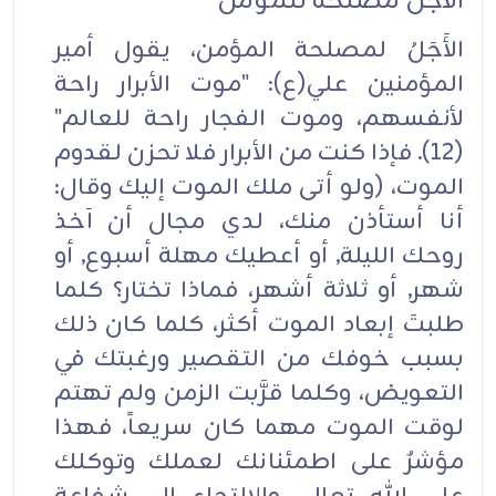
الأَجَلُ مصلحةٌ للمؤمن
الأَجَلُ لمصلحة المؤمن، يقول أمير
المؤمنين علي(ع): "موت الأبرار راحة
لأنفسهم، وموت الفجار راحة للعالم"
(12). فإذا كنت من الأبرار فلا تحزن لقدوم
الموت، (ولو أتى ملك الموت إليك وقال:
أنا أستأذن منك، لدي مجال أن آخذ
روحك الليلة, أو أعطيك مهلة أسبوع, أو
شهر, أو ثلاثة أشهر، فماذا تختار؟ كلما
طلبتَ إبعاد الموت أكثر، كلما كان ذلك
بسبب خوفك من التقصير ورغبتك في
التعويض، وكلما قرَّبت الزمن ولم تهتم
لوقت الموت مهما كان سريعاً، فهذا
مؤشرٌ على اطمئنانك لعملك وتوكلك