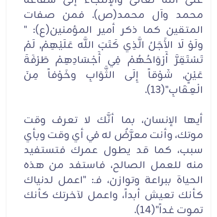
على الله تعالى والإلتجاء إلى شفاعة
محمد وآل محمد(ص). فمن صفات
المتقين كما ذكر أمير المؤمنين(ع): "
ولَوْ لَا الأَجَلُ الَّذِي كَتَبَ اللَّه عَلَيْهِمْ, لَمْ
تَسْتَقِرَّ أَرْوَاحُهُمْ فِي أَجْسَادِهِمْ طَرْفَةَ
عَيْنٍ, شَوْقاً إِلَى الثَّوَابِ وخَوْفاً مِنَ
الْعِقَابِ"(13).
أيها الإنسان، بما أنَّك لا تعرف وقت
موتك، وأنت معرَّضٌ له في أي وقت وبأي
سبب، كما قد يطول عمرك فتستفيد
منه للعمل الصالح، فاستفد من هذه
الحياة ببراعة وتوازن، فـ: "اعمل لدنياك
كأنك تعيش أبداً، واعمل لآخرتك كأنك
تموت غداً"(14).