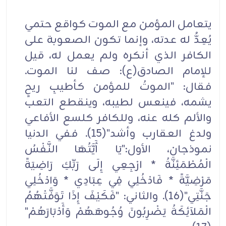
يتعامل المؤمن مع الموت كواقع حتمي
يُعِدُّ له عدته، وإنما تكون الصعوبة على
الكافر الذي أنكره ولم يعمل له، قيل
للإمام الصادق(ع): صف لنا الموت.
فقال: "الموتُ للمؤمن كأطيبِ ريحٍ
يشمه، فينعس لطيبه، وينقطع التعب
والألم كله عنه، وللكافر كلسع الأفاعي
ولدغ العقارب وأشد"(15). ففي الدنيا
نموذجان، الأول:"يَا أَيَّتُهَا النَّفْسُ
الْمُطْمَئِنَّةُ * ارْجِعِي إِلَى رَبِّكِ رَاضِيَةً
مَرْضِيَّةً * فَادْخُلِي فِي عِبَادِي * وَادْخُلِي
جَنَّتِي"(16). والثاني: "فَكَيْفَ إِذَا تَوَفَّتْهُمُ
الْمَلاَئِكَةُ يَضْرِبُونَ وُجُوهَهُمْ وَأَدْبَارَهُمْ"