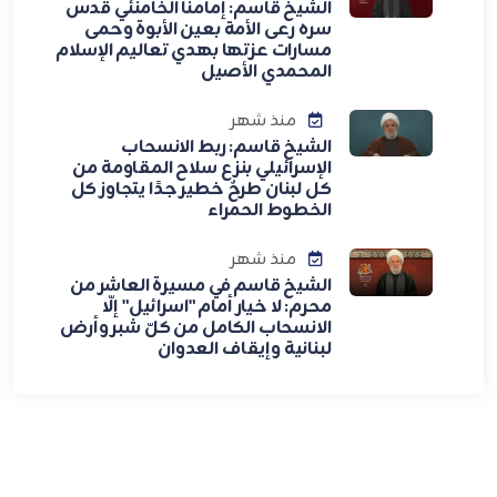
الشيخ قاسم: إمامنا الخامنئي قدس
سره رعى الأمة بعين الأبوة وحمى
مسارات عزتها بهدي تعاليم الإسلام
المحمدي الأصيل
منذ شهر
الشيخ قاسم: ربط الانسحاب
الإسرائيلي بنزع سلاح المقاومة من
كل لبنان طرحٌ خطير جدًا يتجاوز كل
الخطوط الحمراء
منذ شهر
الشيخ قاسم في مسيرة العاشر من
محرم: لا خيار أمام "اسرائيل" إلّا
الانسحاب الكامل من كلّ شبر وأرض
لبنانية وإيقاف العدوان