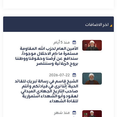
اخر الاضافات
منذ 5 أيام
الأمين العام لحزب الله: المقاومة
مستمرة ما دام الاحتلال موجوداً،
سندافع عن أرضنا وحقوقنا ووطننا
بروح كربلائية وسننتصر
2026-07-22
الشيخ قاسم في رسالة تبريك للقائد
الحية: إنَّنا نرى في قيادتكم وأنتم
صاحب التاريخ الجهادي الميداني
لعقود وأبو الشهداء استمراريةً
للقادة الشهداء
منذ شهر