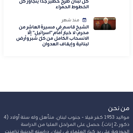
كل لبنان طرحٌ خطير جدًا يتجاوز كل
الخطوط الحمراء
منذ شهر
الشيخ قاسم في مسيرة العاشر من
محرم: لا خيار أمام "اسرائيل" إلّا
الانسحاب الكامل من كلّ شبر وأرض
لبنانية وإيقاف العدوان
من نحن
مواليد 1953 كفر فيلا - جنوب لبنان. متأهل وله ستة أولاد (4
ذكور ،2 إناث). حصل على المراحل العليا من الدراسة
الحوزوية على يد كبار العلماء في لبنان. دراسته الدينية تزامنت