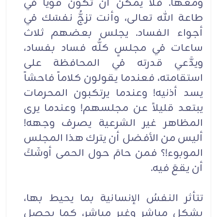
ومعها. فلا يمكن أن تكون قوياً في
طاعة الله تعالى، وأنت تزجُّ نفسَك في
أجواء الفساد. يجلس بعضهم ثلاث
ساعات في مجلسٍ كلُّه فساد بفساد،
ويدَّعي قدرته في المحافظة على
استقامته، فعندما يقولون كلاماً فاحشاً
يسد أذنيه! وعندما يرتكبون المحرمات
يبتعد قليلاً عن مجلسهم! وعندما يرى
المظاهر غير الشرعية يصرف وجهه!
أليس من الأفضل أن يترك هذا المجلس
الموبوء!؟ فمن حامَ حول الحمى أوشَكَ
أن يقعَ فيه.
تتأثر النفسُ الإنسانية بما يحيط بها،
بشكل مباشر وغير مباشر، كما يحصل