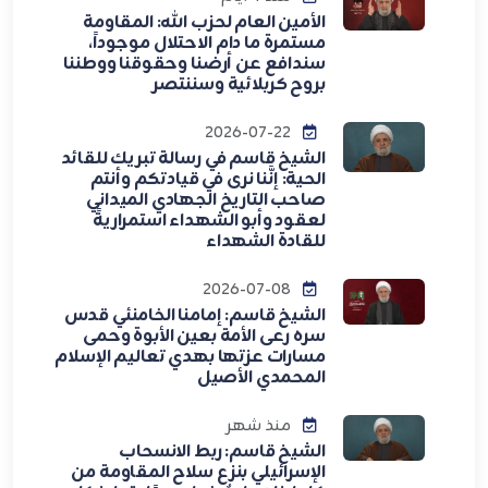
الأمين العام لحزب الله: المقاومة
مستمرة ما دام الاحتلال موجوداً،
سندافع عن أرضنا وحقوقنا ووطننا
بروح كربلائية وسننتصر
2026-07-22
الشيخ قاسم في رسالة تبريك للقائد
الحية: إنَّنا نرى في قيادتكم وأنتم
صاحب التاريخ الجهادي الميداني
لعقود وأبو الشهداء استمراريةً
للقادة الشهداء
2026-07-08
الشيخ قاسم: إمامنا الخامنئي قدس
سره رعى الأمة بعين الأبوة وحمى
مسارات عزتها بهدي تعاليم الإسلام
المحمدي الأصيل
منذ شهر
الشيخ قاسم: ربط الانسحاب
الإسرائيلي بنزع سلاح المقاومة من