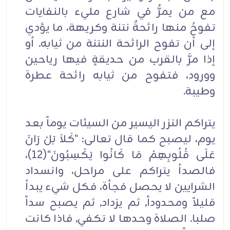
مع من يمرُّ في شارع مليء بالنفايات
تفوحُ منها رائحةٌ نتنة وكريهة، ما يؤدي
إلى أن تفوح الرائحة النتنة من ثيابه. أو
إذا مرَّ بالقرب من حديقةٍ فيها رياحين
وورود، فتفوح من ثيابه رائحة عطرة
وطيبة.
يتراكم النزر اليسير من السيئات يوماً بعد
يوم، ليصبح كما قال تعالى: "كَلاَ بَلْ رَانَ
عَلَى قُلُوبِهِمْ مَا كَانُوا يَكْسِبُونَ"(12)،
فالصدأ يتراكم على مراحل، وانسداد
الشرايين لا يحصل فجأة، فكل شيء يبدأ
قليلاً ومحدوداً, ثم يزداد, ثم يصبح سداً
صلبا. الصلاة وحدها لا تكفي, فاذا كانت