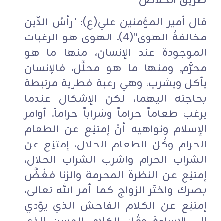
طريق الخلاص
قال أمير المؤمنين علي(ع): "رأسُ الدِّين
مخالفةُ الهوى"(4). الهوى هو الرغبات
الموجودة عند الإنسان، منها ما هو
محرَّم, ومنها ما هو محلَّل، فالإنسان
يأكل ويشرب، وهي رغبة فطرية مرتبطة
بحاجته اليهما، لكن الإشكال عندما
يرغب طعاماً حراماً وشراباً حراماَ. أوامر
الإسلام ونواهيه أنْ إمتنِع عن الطعام
الحرام وكُلْ الطعام الحلال، إمتنِع عن
الشراب الحرام واشرب الشراب الحلال،
إمتنِع عن النظرة المحرمة والزنا فغُضَّ
بصرك واختَر الزواج كما أمر الله تعالى،
إمتنِع عن الكلام الفاحش الذي يؤدي