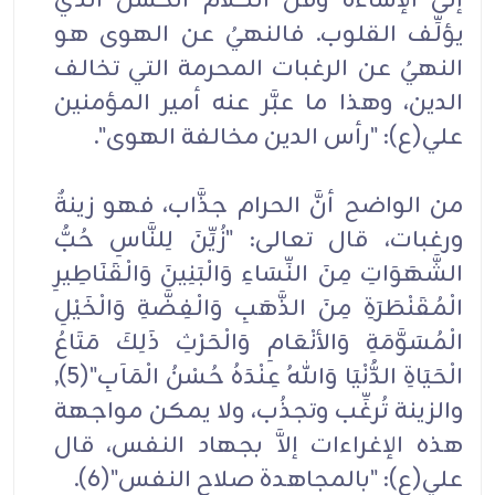
إلى الإساءة وقُلْ الكلام الحسن الذي
يؤلِّف القلوب. فالنهيُ عن الهوى هو
النهيُ عن الرغبات المحرمة التي تخالف
الدين، وهذا ما عبَّر عنه أمير المؤمنين
علي(ع): "رأس الدين مخالفة الهوى".
من الواضح أنَّ الحرام جذَّاب، فهو زينةٌ
ورغبات، قال تعالى: "زُيِّنَ لِلنَّاسِ حُبُّ
الشَّهَوَاتِ مِنَ النِّسَاءِ وَالْبَنِينَ وَالْقَنَاطِيرِ
الْمُقَنْطَرَةِ مِنَ الذَّهَبِ وَالْفِضَّةِ وَالْخَيْلِ
الْمُسَوَّمَةِ وَالأنْعَامِ وَالْحَرْثِ ذَلِكَ مَتَاعُ
الْحَيَاةِ الدُّنْيَا وَاللهُ عِنْدَهُ حُسْنُ الْمَآبِ"(5),
والزينة تُرغِّب وتجذُب، ولا يمكن مواجهة
هذه الإغراءات إلاَّ بجهاد النفس، قال
علي(ع): "بالمجاهدة صلاح النفس"(6).