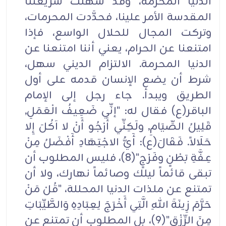
الدنيا المحرمة، وقد سهَّلت شريعتنا
المقدسة الأمر علينا، فحدَّدت المحرمات،
وتركت المجال للحلال الواسع، فإذا
امتنعنا عن الحرام، يعني أننا امتنعنا عن
الدنيا المحرمة. الالتزام الديني سهل،
شرط أن يضع الإنسان قدمه على أول
الطريق ويبدأ. جاء رجل إلى الإمام
الباقر(ع) فقال له: "إنِّي ضَعِيفُ الْعَمَلِ,
قَلِيلُ الصِّيَامِ, ولَكِنِّي أَرْجُو أَنْ لا آكُلَ إِلا
حَلَالاً. فَقَالَ(ع): أَيُّ الاجْتِهَادِ أَفْضَلُ مِنْ
عِفَّةِ بَطْنٍ وفَرْجٍ"(8)، فليس المطلوب أن
تبقى قائماً ليلك وصائماً نهارك، ولا أن
تمتنع عن ملذات الدنيا المحللة، "قُلْ مَنْ
حَرَّمَ زِينَةَ اللهِ الَّتِي أَخْرَجَ لِعِبَادِهِ وَالطَّيِّبَاتِ
مِنَ الرِّزْقِ"(9)، بل المطلوب أن تمتنع عن