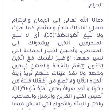
الحرام.
دعانا الله تعالى إلى الإيمان والالتزام
فقال: "فَلِذَلِكَ فَادْعُ وَاسْتَقِمْ كَمَا أُمِرْتَ
وَلاَ تَتَّبِعْ أَهْوَاءهُمْ"(10)، أي لا تتبع
المنحرفين الذين يرشدونك إلى
المعاصي، وأحسِن اختيار الجماعة التي
تسير معها: "وَاصْبِرْ نَفْسَكَ مَعَ الَّذِينَ
يَدْعُونَ رَبَّهُمْ بِالْغَدَاةِ وَالْعَشِيِّ يُرِيدُونَ
وَجْهَهُ وَلاَ تَعْدُ عَيْنَاكَ عَنْهُمْ تُرِيدُ زِينَةَ
الْحَيَاةِ الدُّنْيَا وَلاَ تُطِعْ مَنْ أَغْفَلْنَا قَلْبَهُ عَنْ
ذِكْرِنَا وَاتَّبَعَ هَوَاهُ وَكَانَ أَمْرُهُ فُرُطاً"(11).
أحسِن اختيار القرين والزميل والصاحب،
واختيار البيئة والأجواء التي تعيش فيها