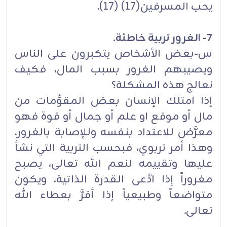
يحب المسرفين(17) (17).
7- الغرور تربية خاطئة.
س-بعض الأشخاص يتكبرون على الناس
ويصيبهم الغرور بسبب المال، فكيف
نعالج هذه المشكلة؟
إذا امتلك الإنسان بعض المقوِّمات من
مال أو موقع او علم أو جمال أو قوة فهو
معرَّض للاعتداد بنفسه وللإصابة بالغرور،
وهذا أمر تربوي، فبحسب التربية التي نشأ
عليها وتقييمه لنعم الله تعالى، يصبح
مغروراً إذا ادَّعى القدرة الذاتية، ويكون
متواضعاً وطبيعياً إذا أقرَّ بعطاء الله
تعالى.