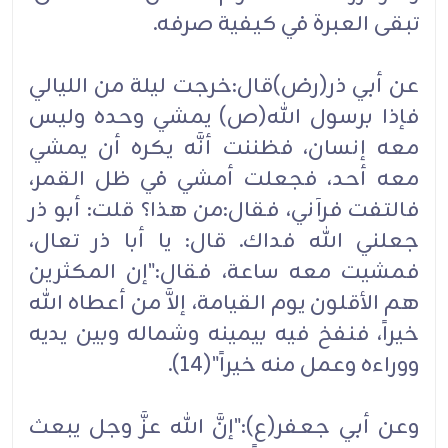
تبقى العبرة في كيفية صرفه.
عن أبي ذر(رض)قال:خرجت ليلة من الليالي
فإذا برسول الله(ص) يمشي وحده وليس
معه إنسان، فظننت أنَّه يكره أن يمشي
معه أحد، فجعلت أمشي في ظل القمر،
فالتفت فرآني، فقال:من هذا؟ قلت: أبو ذر
جعلني الله فداك. قال: يا أبا ذر تعال،
فمشيت معه ساعة، فقال:"إن المكثرين
هم الأقلون يوم القيامة، إلاَّ من أعطاه الله
خيراً، فنفخ فيه بيمينه وشماله وبين يديه
ووراءه وعمل منه خيراً"(14).
وعن أبي جعفر(ع):"إنَّ الله عزَّ وجل يبعث