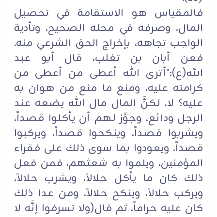
فالمقياس هو الاستقامة في تحصيل
المال، وصرفه في محله الصحيح، وتأدية
الواجب تجاهه، بإخراج الحق الشرعي منه.
فعن أبان بن تغلب، قال أبو عبد
الله(ع):"أترى الله أعطى من أعطى من
كرامته عليه، ومنع ما منع من هوان به
عليه؟ لا، لكنَّ المال مال الله يضعه عند
الرجل ودائع، وجوَّز لهم أن يأكلوا قصداً،
ويشربوا قصداً، وينكحوا قصداً، ويركبوا
قصداً، ويعودوا بما سوى ذلك على فقراء
المؤمنين، ويلموا به شعثهم، فمن فعل
ذلك كان ما يأكل حلالاً، ويشرب حلالاً،
ويركب حلالاً، وينكح حلالاً، ومن عدا ذلك
كان عليه حراماً، ثم قال(ولا تسرفوا إنَّه لا