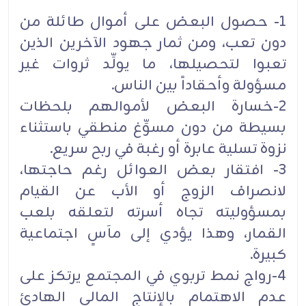
1- حصول البعض على أموال طائلة من
دون تعب، ومن ثمار جهود الآخرين الذين
تعبوا لتحصيلها، ما يولِّد ثروات غير
مسؤولة وأحقاداً بين الناس.
2-خسارة البعض لأموالهم بلحظات
بسيطة من دون مسوِّغ منطقي باستثناء
نزوة تسلية عابرة أو رغبة في ربح سريع.
3- افتقار بعض العوائل رغم حاجتها،
لانصراف الزوج أو الأب عن القيام
بمسؤوليته تجاه أسرته لتعلقه بلعب
القمار، وهذا يؤدي إلى مآسٍ اجتماعية
كبيرة.
4-رواج نمط تربوي في المجتمع يرتكز على
عدم الاهتمام بالإنتاج المالي الهادئ