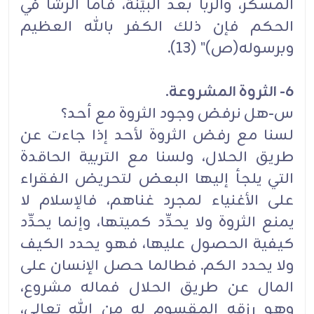
المسكر، والربا بعد البيِّنة، فأما الرشا في
الحكم فإن ذلك الكفر بالله العظيم
وبرسوله(ص)" (13).
6- الثروة المشروعة.
س-هل نرفض وجود الثروة مع أحد؟
لسنا مع رفض الثروة لأحد إذا جاءت عن
طريق الحلال، ولسنا مع التربية الحاقدة
التي يلجأ إليها البعض لتحريض الفقراء
على الأغنياء لمجرد غناهم، فالإسلام لا
يمنع الثروة ولا يحدِّد كميتها، وإنما يحدِّد
كيفية الحصول عليها، فهو يحدد الكيف
ولا يحدد الكم. فطالما حصل الإنسان على
المال عن طريق الحلال فماله مشروع،
وهو رزقه المقسوم له من الله تعالى،