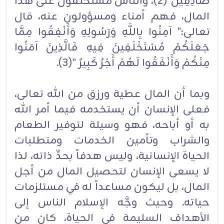
صَادِقِينَ"(2)، والناس مستخلفون على هذا
المال، فهم أمناء ومسؤولون عنه، قال
تعالى:" آمِنُوا بِاللَّهِ وَرَسُولِهِ وَأَنْفِقُوا مِمَّا
جَعَلَكُمْ مُسْتَخْلَفِينَ فِيهِ فَالَّذِينَ آمَنُوا
مِنْكُمْ وَأَنْفَقُوا لَهُمْ أَجْرٌ كَبِيرٌ "(3).
وبما أن المال عطية ورزق من الله تعالى،
فعلى الإنسان أن يستخدمه فيما أمر الله
به أو أباحه، فهو وسيلة لتوفير الطعام
والشراب وتأمين الخدمات ومتطلبات
الحياة الإنسانية، وليس هدفاً بحدِّ ذاته، لذا
لا يسعى الإنسان لتحصيل المال من أجل
المال، بل ليكون مساعداً له في مستلزمات
حياته. وحيث وجَّه الإسلام الناس إلى
الأهداف السليمة في الحياة، كان من