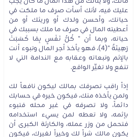
مالك، ولا ينالك من هذا المال ما كان يجب
عليك فيه، لأنك أسأت صرف ما ملكت في
حياتك، وأحسن ولدك أو وريثك أو من
أعطيته المال في صرف ما ملك بسببك في
حياته، وبما أن " كُلُّ نَفْسٍ بِمَا كَسَبَتْ
رَهِينَةٌ "(4)، فهو يأخذ أجر المال وتبوء أنت
بالإثم وتبعاته وعقابه مع الندامة التي لا
تنفع ولا تغيِّر الواقع.
إذاً راقب تصرفك بمالك ليكون نافعاً لك
ولمن يأخذه منك، فيكون خيره في حسابك
دائماً، ولا تصرفه في غير محله فتبوء
بإثمه، ولا تعطه لمن يسيء استخدامه
فتحمل من وزر عمله، والكارثة الكبرى أن
يكون مالك شراً لك وخيراً لغيرك، فيكون