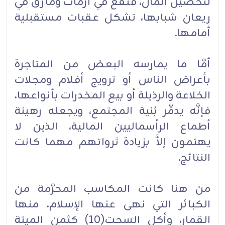
لتحصيل المال، فتقع في أزمات ومآزق في
ريعان شبابها، تشكل عقبات مستقبلية
أمامها.
أمَّا ما يمارسه البعض من المتاجرة
بأعراض الناس أو ترويج أفلام ومجلات
الخلاعة والرذيلة أو بيع المخدرات بأنواعها،
فإنَّه يدمِّر بُنية المجتمع، ويجعله رهينة
أطماع الرأسماليين المالية، الذين لا
يهتمون إلاَّ بزيادة ثرواتهم مهما كانت
النتائج.
من هنا كانت المكاسب المحرَّمة من
الكبائر التي نهى عنها الإسلام، منها
القمار، وأكل السحت(10) كثمن الميتة