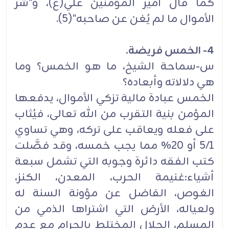
كما قال أمير المؤمنين علي(ع)، و"شر
الأموال ما لم يُغن عن صاحبه"(5).
4- الخمس فريضة.
س-سماحة الشيخ، ما هو الخمس؟ وما
هي دلالاته وأبعاده؟
الخمس عبادة مالية تزكي الأموال، يدفعها
المؤمن بنية التقرب من الله تعالى، فيُثاب
على فعله ويعاقب على تركه، وهي تساوي
5/1 أو 20٪ مما يجب خمسه، وقد فصَّلت
كتب الفقه دائرة وجوبه التي تشمل سبعة
أشياء:غنيمة الحرب، المعدن، الكنز،
الغوص، الفاضل عن مؤونة السنة له
ولعياله، الأرض التي اشتراها الذمي من
المسلم، الحلال المختلط بالحرام مع عدم