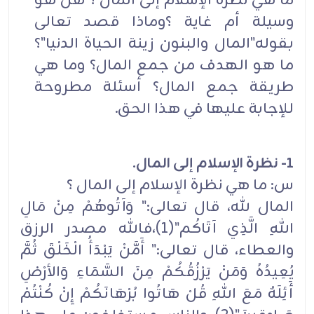
ما هي نظرة الإسلام إلى المال ؟ هل هو
وسيلة أم غاية ؟وماذا قصد تعالى
بقوله"المال والبنون زينة الحياة الدنيا"؟
ما هو الهدف من جمع المال؟ وما هي
طريقة جمع المال؟ أسئلة مطروحة
للإجابة عليها في هذا الحق.
1- نظرة الإسلام إلى المال.
س: ما هي نظرة الإسلام إلى المال ؟
المال لله، قال تعالى:" وَآتُوهُمْ مِنْ مَالِ
اللهِ الَّذِي آتَاكُم"(1)،فالله مصدر الرزق
والعطاء، قال تعالى:" أَمَّنْ يَبْدَأُ الْخَلْقَ ثُمَّ
يُعِيدُهُ وَمَنْ يَرْزُقُكُمْ مِنَ السَّمَاءِ وَالأرْضِ
أَئِلَهٌ مَعَ اللهِ قُلْ هَاتُوا بُرْهَانَكُمْ إِنْ كُنْتُمْ