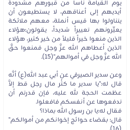
يوم القيامة ناساً من قبورهم مشدودة
أيديهم إلى أعناقهم، لا يستطيعون أن
يتناولوا بها قيس أنملة، معهم ملائكة
يعيِّرونهم تعييراً شديداً، يقولون:هؤلاء
الذين منعوا خيراً قليلاً من خير كثير، هؤلاء
الذين أعطاهم الله عزَّ وجل فمنعوا حقَّ
الله عزَّ وجل في أموالهم"(15).
وعن سدير الصيرفي عن أبي عبد الله(ع) أنَّه
قال له:"يا سدير ما كثُر مال رجل قط إلاَّ
عظمت الحجة لله عليه، فإن قدرتم أن
تدفعوها عن أنفسكم فافعلوا.
فقال له:يا بن رسول الله بماذا؟
قال: بقضاء حوائج إخوانكم من أموالكم"
(16).