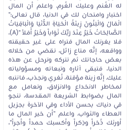
له الغُنم وعليك الغُرم. واعلم أن المال
اختبار وامتحان لك في الدنيا، قال تعالى:"
الْمَالُ وَالْبَنُونَ زِينَةُ الْحَيَاةِ الدُّنْيَا وَالْبَاقِيَاتُ
الصَّالِحَاتُ خَيْرٌ عِنْدَ رَبِّكَ ثَوَاباً وَخَيْرٌ أَمَلاً "(A)،
فلا يغرنك المال فتراه على غير حقيقته
وواقعه، إنَّه متاع زائل، تقضي من خلاله
بعض حاجاتك ثم تتركه وترحل عن هذه
الدنيا، فتبقى آثاره وتبعاته ومسؤولياته
عليك. إنَّه زينة مؤقتة، تُغري وتجذب، فانتبه
لمخاطر الانخداع والانزلاق، وتعامل مع
المال بضوابط الشريعة المقدسة، تنجو
في دنياك بحسن الأداء وفي الآخرة بجزيل
العطاء والثواب. واعلم "أن خير المال ما
أورثك ذُخراً وذِكراً وأكسبك حمداً وأجراً"،