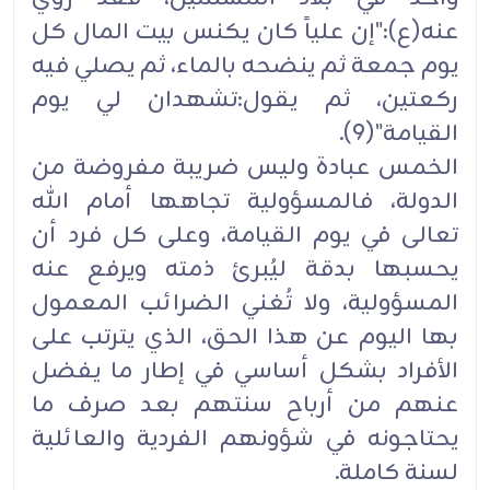
عنه(ع):"إن علياً كان يكنس بيت المال كل
يوم جمعة ثم ينضحه بالماء، ثم يصلي فيه
ركعتين، ثم يقول:تشهدان لي يوم
القيامة"(9).
الخمس عبادة وليس ضريبة مفروضة من
الدولة، فالمسؤولية تجاهها أمام الله
تعالى في يوم القيامة، وعلى كل فرد أن
يحسبها بدقة ليُبرئ ذمته ويرفع عنه
المسؤولية، ولا تُغني الضرائب المعمول
بها اليوم عن هذا الحق، الذي يترتب على
الأفراد بشكل أساسي في إطار ما يفضل
عنهم من أرباح سنتهم بعد صرف ما
يحتاجونه في شؤونهم الفردية والعائلية
لسنة كاملة.