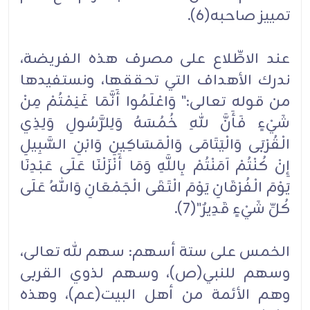
تمييز صاحبه(6).
عند الاطِّلاع على مصرف هذه الفريضة،
ندرك الأهداف التي تحققها، ونستفيدها
من قوله تعالى:" وَاعْلَمُوا أَنَّمَا غَنِمْتُمْ مِنْ
شَيْءٍ فَأَنَّ للهِ خُمُسَهُ وَلِلرَّسُولِ وَلِذِي
الْقُرْبَى وَالْيَتَامَى وَالْمَسَاكِينِ وَابْنِ السَّبِيلِ
إِنْ كُنْتُمْ آمَنْتُمْ بِاللَّهِ وَمَا أَنْزَلْنَا عَلَى عَبْدِنَا
يَوْمَ الْفُرْقَانِ يَوْمَ الْتَقَى الْجَمْعَانِ وَاللهُ عَلَى
كُلِّ شَيْءٍ قَدِيرٌ"(7).
الخمس على ستة أسهم: سهم لله تعالى،
وسهم للنبي(ص)، وسهم لذوي القربى
وهم الأئمة من أهل البيت(عم)، وهذه