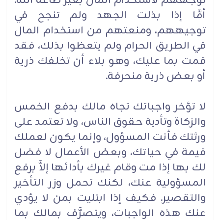
توجههم لاستخدام المال بغير طاعة الله.
أمَّا إذا بذلت الجهد ولم تنجح في
توجيههم، ومنعتهم من استخدام المال
في الطريق الحرام ولم يتعظوا بذلك، فقد
قمت بما عليك، وهو بلاء أن تخلفك ذرية
أو بعض ذرية منحرفة.
لا تؤخر واجباتك تجاه مالك بدفع الخمس
والزكاة وتأدية حقوق الناس، ولا تعتمد على
ورثتك فأنت المسؤول، وإنما يكون لعملك
قيمة في حياتك، وبعض الأعمال لا فضل
لك بها إذا مت وقام غيرك بأدائها إلاَّ برفع
المسؤولية عنك، لكنك تحمل وزر التأخير
والتقصير. فكيف إذا ابتليت بمن لا يؤدي
عنك هذه الواجبات، ويتصرَّف بمالك بما