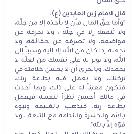
حـق المال
قال الإمام زين العابدين (ع) :
"وأما حقُّ المال فأن لا تأخذه إلا من حِلِّه،
ولا تُنفقه إلا في حِلِّه ، ولا تحرفه عن
مواضعه، ولا تصرفه عن حقائقه، ولا
تجعله إذا كان من الله إلا إليه وسبباً إلى
الله، ولا تؤثر به على نفسك من لعلَّه لا
يحمدك، وبالحري أن لا يحسن خلافته في
تركتك، ولا يعمل فيه بطاعة ربك،
فتكون معيناً له على ذلك، وبما أحدث
في مالك أحسن نظراً لنفسه فيعمل
بطاعة ربه، فيذهب بالغنيمة وتبوء
بالإثم والحسرة والندامة مع التبعة ، ولا
قوَّة إلاَّ بالله".