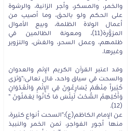
والخمر، والمسكر، وأجر الزانية، والرشوة
على الحكم ولو بالحق، وما أصيب من
أعمال الولاة الظلمة، وبيع الأموال
المزوَّرة(11)، ومعونة الظالمين في
ظلمهم، وعمل السحر، والغش، والتزوير
وغيرها.
وقد اعتبر القرآن الكريم الإثم والعدوان
والسحت في سياق واحد، قال تعالى:"وَتَرَى
كَثِيراً مِنْهُمْ يُسَارِعُونَ فِي الإِثْمِ وَالْعُدْوَانِ
وَأَكْلِهِمُ السُّحْتَ لَبِئْسَ مَا كَانُوا يَعْمَلُونَ "
(12).
عن الإمام الكاظم(ع):"السحت أنواع كثيرة،
منها أجور الفواجر، ثمن الخمر والنبيذ