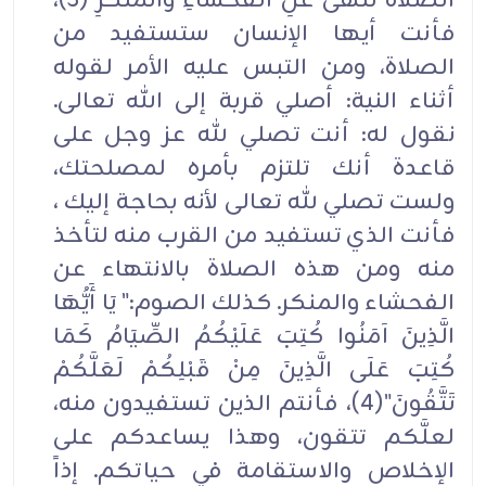
الصَّلاَةَ تَنْهَى عَنِ الْفَحْشَاءِ وَالْمُنْكَرِ"(3)،
فأنت أيها الإنسان ستستفيد من
الصلاة، ومن التبس عليه الأمر لقوله
أثناء النية: أصلي قربة إلى الله تعالى.
نقول له: أنت تصلي لله عز وجل على
قاعدة أنك تلتزم بأمره لمصلحتك،
ولست تصلي لله تعالى لأنه بحاجة إليك ،
فأنت الذي تستفيد من القرب منه لتأخذ
منه ومن هذه الصلاة بالانتهاء عن
الفحشاء والمنكر. كذلك الصوم:" يَا أَيُّهَا
الَّذِينَ آمَنُوا كُتِبَ عَلَيْكُمُ الصِّيَامُ كَمَا
كُتِبَ عَلَى الَّذِينَ مِنْ قَبْلِكُمْ لَعَلَّكُمْ
تَتَّقُونَ"(4)، فأنتم الذين تستفيدون منه،
لعلَّكم تتقون، وهذا يساعدكم على
الإخلاص والاستقامة في حياتكم. إذاً