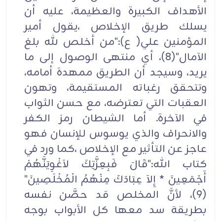
الأهداف الكبيرة والعظيمة، عليه أن
يسلك طريق الإخلاص ،يقول أمير
المؤمنين علي( ع):"من أخلص لله بلغ
الآمال"(8)، أي منتهى الوصول إلى ما
يريد، وسيجد أن الطريق ممهدة أمامه،
وتتحقق رغباته المستقيمة، وتهون
العقبات التي تعترضه، مع حسن الثواب
في الآخرة. أما الشيطان رمز الكفر
والانحراف والذي يوسوس للإنسان فهو
عاجز عن التأثير مع الإخلاص ،كما ورد في
كتاب الله:"قَالَ فَبِعِزَّتِكَ لاَغْوِيَنَّهُمْ
أَجْمَعِينَ * إِلاَ عِبَادَكَ مِنْهُمُ الْمُخْلَصِينَ"
(9)، لأنَّ المخلص قد حصَّن نفسه
بطريقة سد معها كل الأبواب بوجه