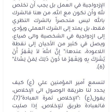
الإزدواجية في العمل بل يجب أن تخلص
لله وأن تكون مع الله. من هنا فالشرك
بالله ليس منحصراً بالشرك النظري
فقط، بل يمتد إلى الشرك العملي ويؤدي
إلى ازدواجية في الشخصية والى ضياع،
ويصل في كثير من الأحيان إلى نقطة
اللاعودة، عندها:" إِنَّ اللهَ لاَ يَغْفِرُ أَنْ
يُشْرَكَ بِهِ وَيَغْفِرُ مَا دُونَ ذَلِكَ لِمَنْ يَشَاءُ"
(6).
لنسمع أمير المؤمنين علي (ع) كيف
يحدد لنا طريقة الوصول الى الإخلاص،
يقول(ع) :"الإخلاص ثمرة العبادة"(7)،
فالعبادة طريق للإخلاص. إذا صليت