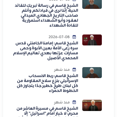
الشيخ قاسم في رسالة تبريك للقائد
الحية: إنَّنا نرى في قيادتكم وأنتم
صاحب التاريخ الجهادي الميداني
لعقود وأبو الشهداء استمراريةً
للقادة الشهداء
2026-07-08
الشيخ قاسم: إمامنا الخامنئي قدس
سره رعى الأمة بعين الأبوة وحمى
مسارات عزتها بهدي تعاليم الإسلام
المحمدي الأصيل
منذ شهر
الشيخ قاسم: ربط الانسحاب
الإسرائيلي بنزع سلاح المقاومة من
كل لبنان طرحٌ خطير جدًا يتجاوز كل
الخطوط الحمراء
منذ شهر
الشيخ قاسم في مسيرة العاشر من
محرم: لا خيار أمام "اسرائيل" إلّا