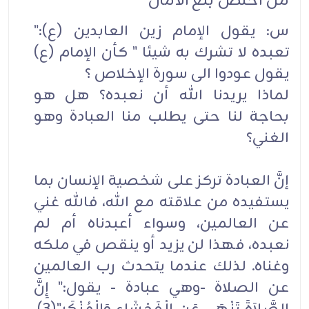
من أخلص بلغ الآمال
س: يقول الإمام زين العابدين (ع):"
تعبده لا تشرك به شيئا " كأن الإمام (ع)
يقول عودوا الى سورة الإخلاص ؟
لماذا يريدنا الله أن نعبده؟ هل هو
بحاجة لنا حتى يطلب منا العبادة وهو
الغني؟
إنَّ العبادة تركز على شخصية الإنسان بما
يستفيده من علاقته مع الله، فالله غني
عن العالمين، وسواء أعبدناه أم لم
نعبده، فهذا لن يزيد أو ينقص في ملكه
وغناه. لذلك عندما يتحدث رب العالمين
عن الصلاة -وهي عبادة - يقول:" إِنَّ