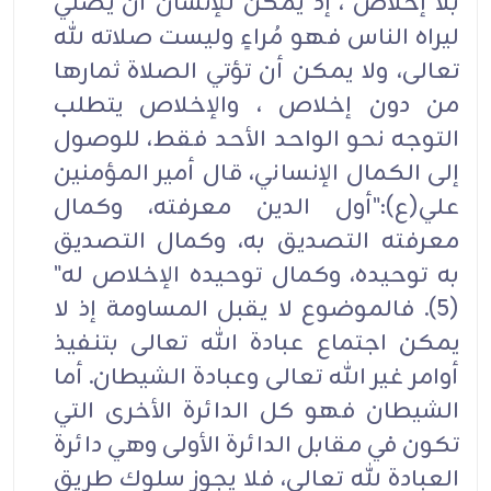
بلا إخلاص ، إذ يمكن للإنسان أن يصلي
ليراه الناس فهو مُراءٍ وليست صلاته لله
تعالى، ولا يمكن أن تؤتي الصلاة ثمارها
من دون إخلاص ، والإخلاص يتطلب
التوجه نحو الواحد الأحد فقط، للوصول
إلى الكمال الإنساني، قال أمير المؤمنين
علي(ع):"أول الدين معرفته، وكمال
معرفته التصديق به، وكمال التصديق
به توحيده، وكمال توحيده الإخلاص له"
(5). فالموضوع لا يقبل المساومة إذ لا
يمكن اجتماع عبادة الله تعالى بتنفيذ
أوامر غير الله تعالى وعبادة الشيطان. أما
الشيطان فهو كل الدائرة الأخرى التي
تكون في مقابل الدائرة الأولى وهي دائرة
العبادة لله تعالى، فلا يجوز سلوك طريق