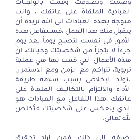
وصمت وتصدقت وقمت بالواجبات
العبادية الملقاة على عاتقك ، وأنت
متوجه بهذه العبادات الى الله تريده أن
يتقبل منك هذا العمل ،فستتفاعل هذه
الأمور في نفسك لتصبح يوماً بعد يوم
جزءاً لا يتجزأ من شخصيتك وحياتك. إنَّ
هذه الأعمال التي قمت بها هي عملية
تربوية، تتراكم مع الزمن ومع الاستمرار،
لتولِّد الإخلاص بسبب سلامة طريقة
الأداء والالتزام بالتكاليف الملقاة على
عاتقك ،هذا التفاعل مع العبادات هو
الذي ينعكس على شخصيتك فتُخلص
لله تعالى.
إضافة إلى ذلك فمن أراد تحقيق