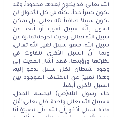
الله تعالى، قد يكون بُعدها محدوداً، وقد
يكون كبيراً جداً، لكنَّه في كل الأحوال لن
يكون سبيلاً صافياً لله تعالى، بل يمكن
القول بأنَّه سبيلٌ أقرب أو أبعد من
سبيل الله تعالى. وحيث أخرجه تمايزه عن
سبيل الله، فهو سبيلٌ لغير الله تعالى،
وبما أنَّ السبل الأخرى تتفاوت في
نظرتها ورؤيتها، فقد أشار الحديث إلى
وجود شيطان لكل سبيل يدعو إليه،
وهذا تعبيرٌ عن الاختلاف الموجود بين
السبل الأخرى أيضاً.
جاء رسول الله(ص) ليحسم الجدل،
فسبيلُ الله تعالى واحدة، قال تعالى:"قُلْ
هَذِهِ سَبِيلِي أَدْعُو إِلَى اللهِ عَلَى بَصِيرَةٍ أَنَا