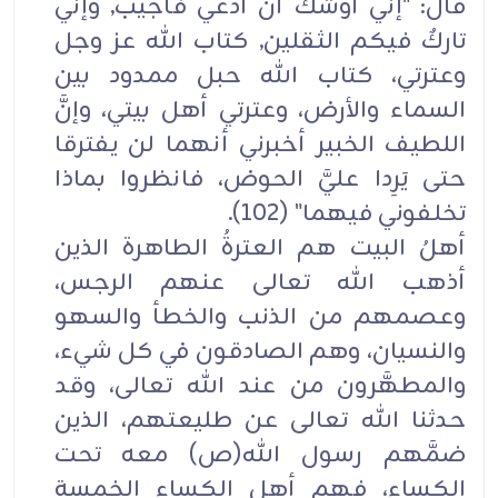
قال: "إني أوشك أن أدعي فأجيب, وإني
تاركٌ فيكم الثقلين, كتاب الله عز وجل
وعترتي، كتاب الله حبل ممدود بين
السماء والأرض، وعترتي أهل بيتي، وإنَّ
اللطيف الخبير أخبرني أنهما لن يفترقا
حتى يَرِدا عليَّ الحوض، فانظروا بماذا
تخلفوني فيهما" (102).
أهلُ البيت هم العترةُ الطاهرة الذين
أذهب الله تعالى عنهم الرجس،
وعصمهم من الذنب والخطأ والسهو
والنسيان، وهم الصادقون في كل شيء،
والمطهَّرون من عند الله تعالى، وقد
حدثنا الله تعالى عن طليعتهم، الذين
ضمَّهم رسول الله(ص) معه تحت
الكساء، فهم أهل الكساء الخمسة