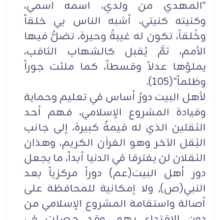
"المهدي من ولدي، اسمه اسمي،
وكنيته كنيتي، أشبه الناس بي خلقاً
وخُلقاً، تكون له غيبةٌ وحيرة، تضلُّ فيها
الأمم، ثمَّ يُقبل كالشهاب الثاقب،
يملؤها عدلاً وقسطاً، كما ملئت جوراً
وظلماً"(105).
لأهل البيت دورٌ أساس في تعليم وحماية
وقيادة المشروع الإسلامي، فهم أحد
الثقلين الذي له قيمةٌ كبيرة، إلى جانب
الثِقل الآخر وهو القرآن الكريم، وهذان
الثقلان لن يفترقا في الدنيا أبداً، ما يجعل
دور أهل البيت(عم) دوراً مركزياً بعد
النبي(ص), ولا إمكانية للمحافظة على
أصالة واستقامة المشروع الإسلامي من
دون الاقتداء بهم. وقد حصلت في