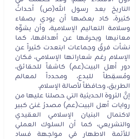
التاريخ بعد رسول الله(ص) أحداثٌ
كثيرة، كاد بعضها أن يودي بصفاء
وسلامة التعاليم الإسلامية، وأن يشوِّه
معانيها ويحرفها عن أهدافها، كما
نشأت فرقٌ وجماعات ابتعدت كثيراً عن
الإسلام رغم شعاراتها الإسلامي، فكان
دور أهل البيت(عم) كاشفاً للحقائق،
ومُسقِطاً للبدع، ومحدداً لمعالم
الطريق، وحافظاً لأصالة الإسلام.
إنَّ الثروة الحديثية التي حصلنا عليها من
روايات أهل البيت(عم) مصدرُ غنىً كبير
لاكتمال البنيان الإسلامي العقيدي
والتشريعي، كما أن السلوك العملي
للأئمة الاطهار في مواجهة فساد