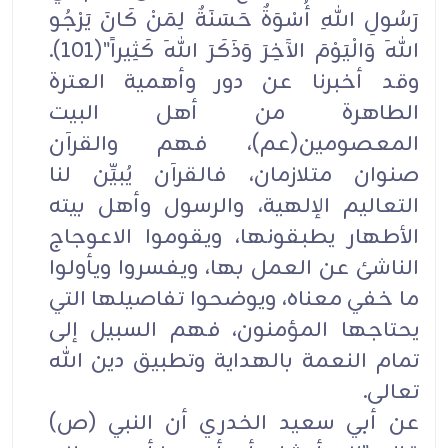
رَسُولِ اللهِ أُسْوَةٌ حَسَنَةٌ لِمَنْ كَانَ يَرْجُو
اللهَ وَالْيَوْمَ الآَخِرَ وَذَكَرَ اللهَ كَثِيراً"(101).
وقد أخبرنا عن دور وأهمية العترة
الطاهرة من أهل البيت
المعصومين(عم)، فهم والقرآن
صنوان متلازمان، فالقرآن يُبيِّن لنا
التعاليم الإلهية، والرسول وأهل بيته
الأطهار يطبقونها، ويقوموا الاعوجاج
الناشئ عن العمل بها، ويفسروا ويأولوا
ما خفي معناه، ويوضحوا تفاصيلها التي
يحتاجها المؤمنون، فهم السبيل إلى
تمام النعمة بالهداية وتطبيق دين الله
تعالى.
عن أبي سعيد الخدري أن النبي (ص)