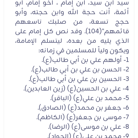
سيد ابن سيد، ابن إمام ، أخو إمام، أبو
أئمة، أنت حجة الله وابن حجته، وأبو
حجج تسعة، من صلبك تاسعهم
قائمهم"(104). وقد نص كل إمام على
الذي يليه من بعده، ليتسلم الإمامة،
ويكون ولياً للمسلمين في زمانه:
1- أولهم علي بن أبي طالب(ع).
2- الحسن بن علي بن أبي طالب(ع).
3- الحسين بن علي بن أبي طالب(ع).
4- علي بن الحسين(ع) (زين العابدين).
5- محمد بن علي(ع) (الباقر).
6- جعفر بن محمد(ع) (الصادق).
7- موسى بن جعفر(ع) (الكاظم).
8- علي بن موسى(ع) (الرضا).
9- محمد بن علي(ع) (الجواد).