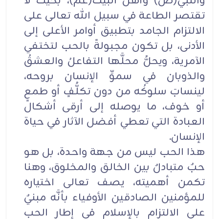
والنبي(ص) وأهل البيت(عم)، بحيث لا
تقتصر الطاعة في سبيل الله تعالى على
الالتزام الجامد بتطبيق أوامر الأعلى إلى
الأدنى، بل تكون مجبولةً بالحب لتختفي
الآمرية، ويحلُّ محلَّها التفاعلُ والعشقُ
والذوبان في سموِّ الإنسان بروحه،
لينسابَ سلوكُه من دون تكلُّفٍ أو طمعٍ
أو خوف، ما يوصله إلى أرقى أشكال
العبادة التي تعطي أفضل الآثار في حياة
الإنسان.
هذا الحب ليس من جهة واحدة، بل هو
حبٌ متبادلٌ بين الخالق والمخلوق، وهنا
تكمن أهميته، يصف تعالى اختياره
للمؤمنين الصادقين الأوفياء بأنَّه مبنيٌ
على الالتزام بالإسلام في إطار الحب