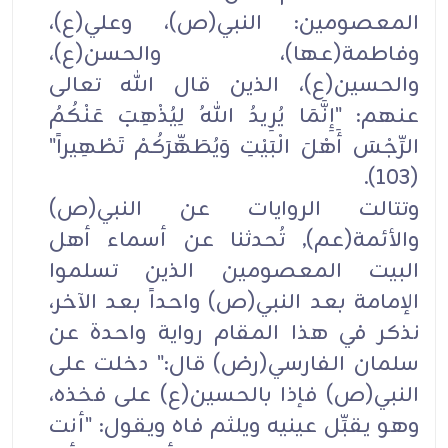
المعصومين: النبي(ص)، وعلي(ع)،
وفاطمة(عها)، والحسن(ع)،
والحسين(ع)، الذين قال الله تعالى
عنهم: "إِنَّمَا يُرِيدُ اللهُ لِيُذْهِبَ عَنْكُمُ
الرِّجْسَ أَهْلَ الْبَيْتِ وَيُطَهِّرَكُمْ تَطْهِيراً"
(103).
وتتالت الروايات عن النبي(ص)
والأئمة(عم), تُحدثنا عن أسماء أهل
البيت المعصومين الذين تسلموا
الإمامة بعد النبي(ص) واحداً بعد الآخر،
نذكر في هذا المقام رواية واحدة عن
سلمان الفارسي(رض) قال:" دخلت على
النبي(ص) فإذا بالحسين(ع) على فخذه،
وهو يقبِّل عينيه ويلثم فاه ويقول: "أنت