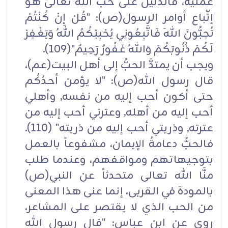
عملية، فالدليل على حب الله تعالى هو
إتِّباع أوامر الرسول(ص): "قُلْ إِنْ كُنْتُمْ
تُحِبُّونَ اللهَ فَاتَّبِعُونِي يُحْبِبْكُمُ اللهُ وَيَغْفِرْ
لَكُمْ ذُنُوبَكُمْ وَاللهُ غَفُورٌ رَحِيمٌ"(109).
ويجب أن يمتدَّ الحبُّ إلى أهل البيت(عم)،
قال رسول الله(ص): "لا يؤمن أحدُكُم
حتى أكون أحب إليه من نفسه, وأهلي
أحب إليه من أهله, وعترتي أحب إليه من
عترته, وذريتي أحب إليه من ذريته" (110).
فالحبُّ دعامةُ الإيمان، مشفوعاً بالعمل
بتوجيهاتهم ومواقفهم، وعندما طلب
منَّا الله تعالى متحدثاً عن النبي(ص)
بالمودة في القربى، إنما عنى هذا المعنى
من الحب الذي لا يقتصر على المشاعر،
روي عن ابن عباس: "قال رسول الله