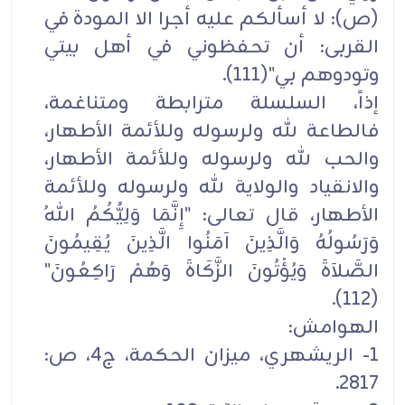
(ص): لا أسألكم عليه أجرا الا المودة في
القربى: أن تحفظوني في أهل بيتي
وتودوهم بي"(111).
إذاً، السلسلة مترابطة ومتناغمة،
فالطاعة لله ولرسوله وللأئمة الأطهار،
والحب لله ولرسوله وللأئمة الأطهار،
والانقياد والولاية لله ولرسوله وللأئمة
الأطهار، قال تعالى: "إِنَّمَا وَلِيُّكُمُ اللهُ
وَرَسُولُهُ وَالَّذِينَ آمَنُوا الَّذِينَ يُقِيمُونَ
الصَّلاَةَ وَيُؤْتُونَ الزَّكَاةَ وَهُمْ رَاكِعُونَ"
(112).
الهوامش:
1- الريشهري، ميزان الحكمة، ج4، ص:
2817.