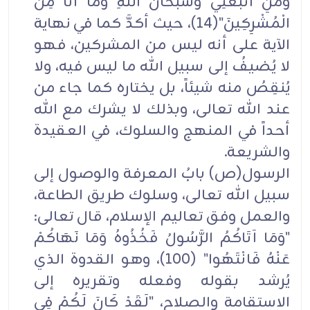
وَمَنِ اتَّبَعَنِي وَسُبْحَانَ اللهِ وَمَا أَنَا مِنَ
الْمُشْرِكِينَ"(14)، حيث أكدَّ كما في نهاية
الآية على أنه ليس من المشركين، فهو
لا يُضيفُ إلى سبيل الله ما ليس فيه، ولا
يُنقِصُ منه شيئاً، بل يختاره كما جاء من
عند الله تعالى، وبذلك لا يشرك مع الله
أحداً في المنهج والسلوك، في العقيدة
والشريعة.
الرسول(ص) بابُ المعرفة والوصول إلى
سبيل الله تعالى، وسلوك طريق الطاعة،
والعمل وفق تعاليم الإسلام، قال تعالى:
"وَمَا آتَاكُمُ الرَّسُولُ فَخُذُوهُ وَمَا نَهَاكُمْ
عَنْهُ فَانْتَهُوا" (100)، وهو القدوة الذي
يُرشد بقوله وفعله وتقريره إلى
الاستقامة والصلاح، "لَقَدْ كَانَ لَكُمْ فِي