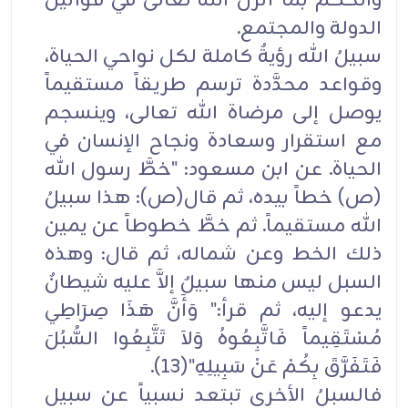
والحكم بما أنزل الله تعالى في قوانين
الدولة والمجتمع.
سبيلُ الله رؤيةٌ كاملة لكل نواحي الحياة،
وقواعد محدَّدة ترسم طريقاً مستقيماً
يوصل إلى مرضاة الله تعالى، وينسجم
مع استقرار وسعادة ونجاح الإنسان في
الحياة. عن ابن مسعود: "خطَّ رسول الله
(ص) خطاً بيده، ثم قال(ص): هذا سبيلُ
الله مستقيماً. ثم خطَّ خطوطاً عن يمين
ذلك الخط وعن شماله، ثم قال: وهذه
السبل ليس منها سبيلٌ إلاَّ عليه شيطانٌ
يدعو إليه، ثم قرأ:" وَأَنَّ هَذَا صِرَاطِي
مُسْتَقِيماً فَاتَّبِعُوهُ وَلاَ تَتَّبِعُوا السُّبُلَ
فَتَفَرَّقَ بِكُمْ عَنْ سَبِيلِهِ"(13).
فالسبلُ الأخرى تبتعد نسبياً عن سبيل