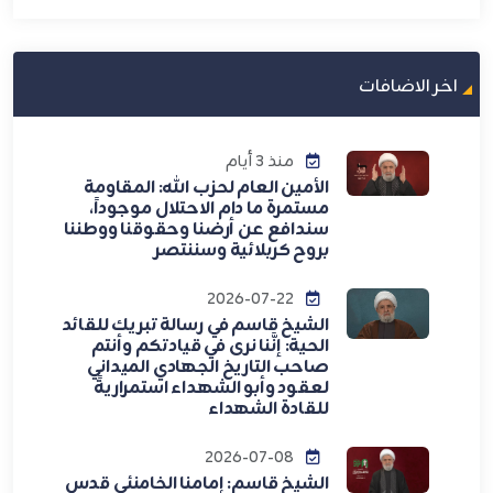
اخر الاضافات
منذ 3 أيام
الأمين العام لحزب الله: المقاومة
مستمرة ما دام الاحتلال موجوداً،
سندافع عن أرضنا وحقوقنا ووطننا
بروح كربلائية وسننتصر
2026-07-22
الشيخ قاسم في رسالة تبريك للقائد
الحية: إنَّنا نرى في قيادتكم وأنتم
صاحب التاريخ الجهادي الميداني
لعقود وأبو الشهداء استمراريةً
للقادة الشهداء
2026-07-08
الشيخ قاسم: إمامنا الخامنئي قدس