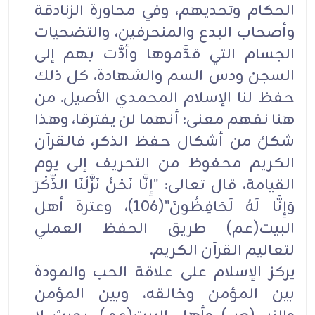
الحكام وتحديهم، وفي محاورة الزنادقة
وأصحاب البدع والمنحرفين، والتضحيات
الجسام التي قدَّموها وأدَّت بهم إلى
السجن ودس السم والشهادة، كل ذلك
حفظ لنا الإسلام المحمدي الأصيل. من
هنا نفهم معنى: أنهما لن يفترقا، وهذا
شكلٌ من أشكال حفظ الذكر، فالقرآن
الكريم محفوظ من التحريف إلى يوم
القيامة، قال تعالى: "إِنَّا نَحْنُ نَزَّلْنَا الذِّكْرَ
وَإِنَّا لَهُ لَحَافِظُونَ"(106)، وعترة أهل
البيت(عم) طريق الحفظ العملي
لتعاليم القرآن الكريم.
يركز الإسلام على علاقة الحب والمودة
بين المؤمن وخالقه، وبين المؤمن