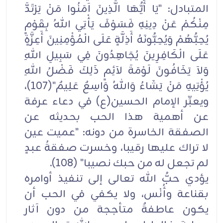
المتبادل: "يَا أَيُّهَا الَّذِينَ آمَنُوا مَنْ يَرْتَدَّ
مِنْكُمْ عَنْ دِينِهِ فَسَوْفَ يَأْتِي اللهُ بِقَوْمٍ
يُحِبُّهُمْ وَيُحِبُّونَهُ أَذِلَّةٍ عَلَى الْمُؤْمِنِينَ أَعِزَّةٍ
عَلَى الْكَافِرِينَ يُجَاهِدُونَ فِي سَبِيلِ اللهِ
وَلاَ يَخَافُونَ لَوْمَةَ لاَئِمٍ ذَلِكَ فَضْلُ اللهِ
يُؤْتِيهِ مَنْ يَشَاءُ وَاللهُ وَاسِعٌ عَلِيمٌ"(107)،
ويعبِّر الإمام الحسين(ع) في دعاء عرفة
عن أهمية هذا الحب بحديثه عن
الصفقة الخاسرة من دونه: "عميت عين
لا تراك عليها رقيبا، وخسرت صفقةُ عبدٍ
لم تجعل له من حبك نصيبا" (108).
يؤدي حبُّ الله تعالى إلى تنفيذ أوامره
بقناعة وأُنْس، ولا يكفي في الحب أن
يكون عاطفةٌ متأججة من دون آثار