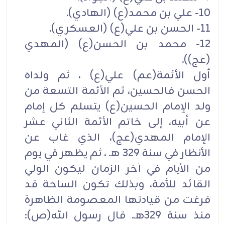
10- علي بن محمد(ع) (الهادي).
11- الحسن بن علي(ع) (العسكري).
12- محمد بن الحسن(ع) (المهدي
(عج)).
أول الأئمة(عم) علي(ع) ، ثم ولداه
الحسن فالحسين، ثم الأئمة التسعة من
ولد الإمام الحسين(ع) يتسلم كل إمام
عن أبيه، إلى خاتم الأئمة الثاني عشر
الإمام المهدي(عج)، الذي غاب عن
الأنظار في سنة 329 هـ ، ثم يظهر في يوم
من الأيام في آخر الزمان ليكون الولي
القائد للأمة، وبذلك تكون الساحة قد
فرغت من قيادتها المعصومة الظاهرة
منذ سنة 329هـ. قال رسول الله(ص):