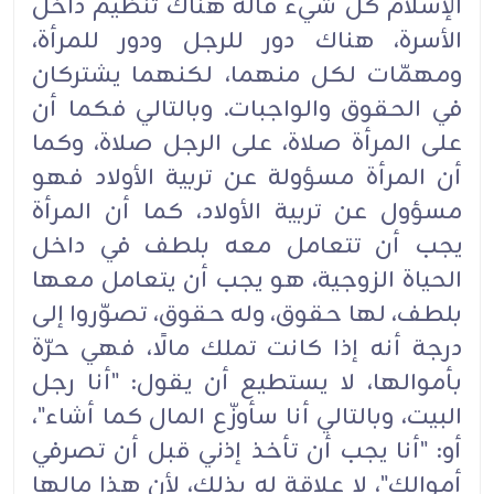
الإسلام كل شيء قاله هناك تنظيم ‏داخل
الأسرة، هناك دور للرجل ودور للمرأة،
ومهمّات لكل منهما، لكنهما يشتركان
في الحقوق والواجبات. ‏وبالتالي فكما أن
على المرأة صلاة، على الرجل صلاة، وكما
أن المرأة مسؤولة عن تربية الأولاد فهو
‏مسؤول عن تربية الأولاد، كما أن المرأة
يجب أن تتعامل معه بلطف في داخل
الحياة الزوجية، هو يجب أن ‏يتعامل معها
بلطف، لها حقوق، وله حقوق، تصوّروا إلى
درجة أنه إذا كانت تملك مالًا، فهي حرّة
بأموالها، ‏لا يستطيع أن يقول: "أنا رجل
البيت، وبالتالي أنا سأوزّع المال كما أشاء"،
أو: "أنا يجب أن تأخذ إذني قبل ‏أن تصرفي
أموالك"، لا علاقة له بذلك، لأن هذا مالها