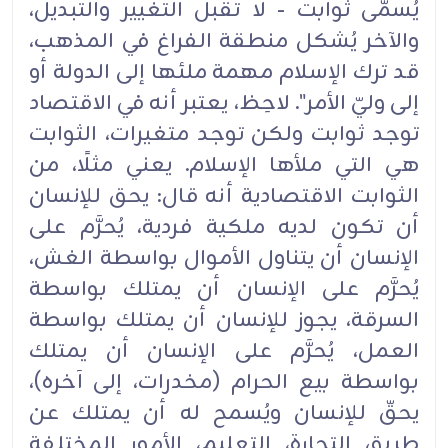
يُسمّى ثوابت - لا تقبل التغيير ‏والتبديل،
والآخر يُشكل منطقة الفراغ في ‏المذهب،
قد ترك الإسلام مهمة ملئها إلى الدولة أو
إلى وليّ الأمر". ‏لاحِظ، يعتبر أنه في الاقتصاد
توجد ثوابت ولكن توجد متغيرات، الثوابت
هي ‏التي ملأها الإسلام. يعني مثلًا، ‏من
الثوابت الاقتصادية أنه قال: يحق للإنسان
أن تكون لديه ملكية فردية، يُحرَّم على
الإنسان أن يتناول ‏‏الأموال بواسطة الغش،
يُحرَّم على الإنسان أن يمتلك بواسطة
السرقة، يجوز للإنسان أن يمتلك بواسطة
‏العمل، يُحرَّم على الإنسان أن يمتلك
‏بواسطة بيع الحرام (مخدرات، إلى آخره)،
يحقّ للإنسان ويُسمح له أن ‏يمتلك عن
طريق التجارة، التعليم، الأمور المختلفة