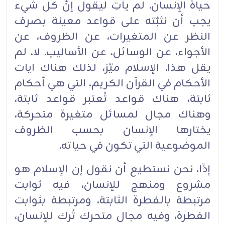
حياة الإنسان. لم يأتِ ‏ليقول إنَّ كل شيء
يجب أن نثبّته على قواعد معينة بصرف
النظر عن المتغيرات، عن الظروف، عن
‏الأجواء، عن الوسائل، عن الأساليب. لا، لم
يقل هذا. الإسلام ميّز، لذلك هناك آيات
الأحكام في القرآن ‏‏الكريم، التي هي أحكام
ثابتة، هناك قواعد تُعتبر قواعد ثابتة،
وهناك مجال لمسائل متغيرة متحركة،
يختارها ‏الإنسان بحسب الظروف
‏الموضوعية التي تكون في حياته.‏
إذًا، نحن نستطيع أن نقول إن الإسلام هو
مشروع ومنهج للإنسان، فيه ثوابت
مرتبطة بالفطرة ‏الثابتة، ‏ومرتبطة بثوابت
الفطرة، وفيه مجال متحرك تُرك للإنسان،