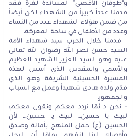
و"طوفان الأقصى" المساندة لغزة فقد
قدمنا عدداً كبيراً من الشهداء ‏لكن أيضاً
من ضمن هؤلاء الشهداء عدد من النساء
وعدد من الأطفال في ساحة ‏المعركة.
- قدمنا خلال الحرب سيد شهداء الأمة
السيد حسن نصر الله رضوان الله تعالى
عليه وهو ‏السيد العزيز الشهيد العظيم
والأسمى والمقدس الذي أسس لهذه
المسيرة الحسينية الشريفة وهو الذي
قدّم ولده ‏هادي شهيداً وعمل مع الشباب
والجمهور.
- نحن دائمًا نردد معكم ونقول معكم:
لبيك يا حسين... لبيك يا حسين... لأن
الحسين (ع) حمل المنهج بأمانة وصدق
‏وأوصله إلينا لنفهم تمامًا أن الرجل