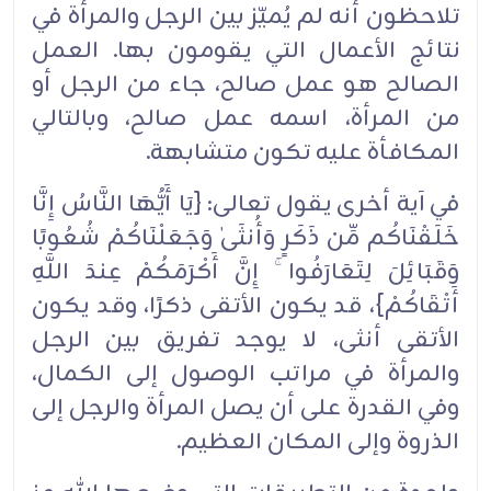
تلاحظون أنه لم يُميّز بين الرجل والمرأة في
نتائج الأعمال ‏التي يقومون بها. العمل
الصالح هو عمل صالح، جاء من الرجل أو
من ‏المرأة، اسمه عمل صالح، وبالتالي
‏المكافأة عليه تكون متشابهة.‏
في آية أخرى يقول تعالى: {يَا أَيُّهَا النَّاسُ إِنَّا
خَلَقْنَاكُم مِّن ذَكَرٍ وَأُنثَىٰ وَجَعَلْنَاكُمْ شُعُوبًا
وَقَبَائِلَ لِتَعَارَفُوا ۚ إِنَّ ‏أَكْرَمَكُمْ عِندَ اللَّهِ
أَتْقَاكُمْ}، قد يكون الأتقى ذكرًا، وقد يكون
الأتقى أنثى، لا يوجد تفريق بين الرجل
والمرأة في ‏مراتب الوصول إلى الكمال،
وفي القدرة على أن يصل المرأة والرجل إلى
الذروة وإلى المكان العظيم.‏