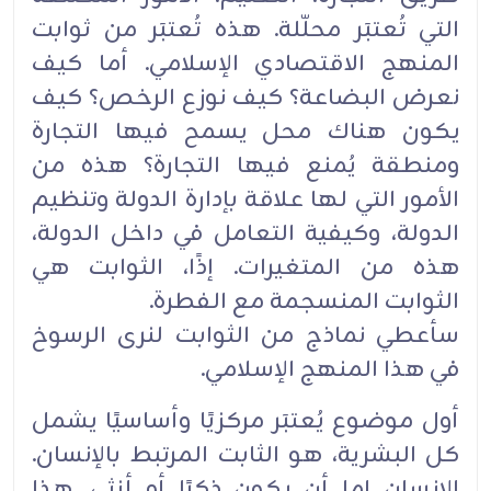
التي تُعتبَر ‏محلّلة. هذه تُعتبَر من ثوابت
المنهج الاقتصادي ‏الإسلامي. أما كيف
نعرض البضاعة؟ كيف نوزع الرخص؟ كيف
يكون هناك محل يسمح فيها التجارة
‏ومنطقة يُمنع فيها التجارة؟ هذه من
الأمور التي لها علاقة بإدارة الدولة وتنظيم
الدولة، وكيفية التعامل في ‏داخل الدولة،
هذه من ‏المتغيرات. إذًا، الثوابت هي
الثوابت المنسجمة مع الفطرة. ‏
سأعطي نماذج من الثوابت لنرى الرسوخ
في هذا المنهج الإسلامي.‏
أول ‏موضوع يُعتبَر مركزيًا وأساسيًا يشمل
كل البشرية، هو الثابت المرتبط بالإنسان.
الإنسان إما أن يكون ‏ذكرًا أو أنثى. هذا