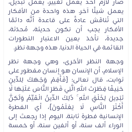
صار لازم أحد يعمل تغيير، يعمل تبديل،
يعمل ‏شيئًا آخر. هذه واحدة من الأفكار
التي تُناقَش ‏عادةً على قاعدة أنَّه دائمًا
الأفكار يجب أن تكون حديثة، مُحدَثة،
‏جديدة، تأخذ بعين الاعتبار التطورات
القائمة في الحياة الدنيا. هذه وجهة نظر.‏
وجهة النظر الأخرى، وهي وجهة نظر
الإسلام، أن الإنسان هو إنسان مفطور على
ثوابت، قال تعالى: {فَأَقِمْ ‏وَجْهَكَ لِلدِّينِ
حَنِيفًا فِطْرَتَ اللهِ الَّتِي فَطَرَ النَّاسَ عَلَيْهَا لَا
تَبْدِيلَ لِخَلْقِ اللهِ ۚ ذَٰلِكَ الدِّينُ الْقَيِّمُ وَلَٰكِنَّ
أَكْثَرَ النَّاسِ لَا ‏يَعْلَمُونَ}، أي الفطرة
الإنسانية فطرة ثابتة. اليوم إذا رجعتَ إلى
الوراء ألف سنة، أو ألفين سنة، أو خمسة