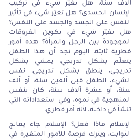
‏آلاف سنة، هل تغيّر شيء في تركيب
الإنسان الجسدي؟ هل تغيّر شيء في تأثير
النفس على الجسد والجسد ‏على النفس؟
هل تغيّر شيء في تكوين الفروقات
الموجودة بين الرجل والمرأة؟ هذه أمور
فطرية ثابتة. اليوم ‏تجد أن هذا الطفل
يتعلّم بشكل تدريجي، يمشي بشكل
تدريجي، ينطق بشكل تدريجي. نفس
الشيء، الطفل قبل ‏ألفين سنة، أو ألف
سنة، أو عشرة آلاف سنة، كان بنفس
المنهجية في نموه، وفي استعداداته التي
تنشأ في ‏داخله، لأنه أمر فطري.‏
الإسلام ماذا فعل؟ الإسلام جاء يعالج
الثوابت، ويترك فرصة للأمور المتغيرة في