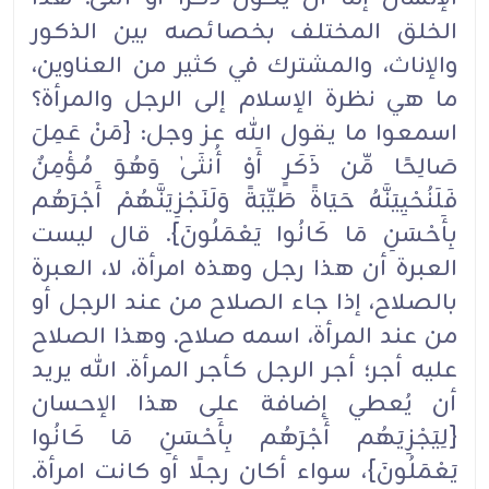
‏الخلق المختلف بخصائصه بين الذكور
والإناث، والمشترك في كثير من العناوين،
ما هي ‏نظرة الإسلام إلى الرجل والمرأة؟
اسمعوا ما يقول ‏الله عز وجل: {مَنْ عَمِلَ
صَالِحًا مِّن ذَكَرٍ أَوْ أُنثَىٰ وَهُوَ ‏مُؤْمِنٌ
فَلَنُحْيِيَنَّهُ حَيَاةً طَيِّبَةً وَلَنَجْزِيَنَّهُمْ أَجْرَهُم
بِأَحْسَنِ مَا كَانُوا يَعْمَلُونَ}. قال ليست
العبرة أن هذا رجل وهذه ‏امرأة، لا، العبرة
بالصلاح، إذا جاء الصلاح من عند الرجل أو
من عند المرأة، اسمه صلاح. وهذا الصلاح
‏عليه أجر؛ أجر الرجل كأجر المرأة. الله يريد
أن يُعطي إضافة على هذا الإحسان
{لِيَجْزِيَهُم أَجْرَهُم بِأَحْسَنِ مَا ‏كَانُوا
يَعْمَلُونَ}، سواء أكان رجلًا أو كانت امرأة.