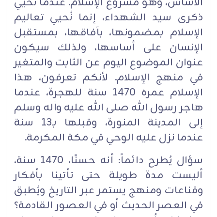
الأساس، وهو مشروع الإسلام. عندما نُحيي
ذكرى سيد ‏الشهداء، إنما نُحيي تعاليم
الإسلام بمضمونها، بآفاقها، بمستقبل
الإنسان ‏على أساسها، ولذلك سيكون
عنوان ‏الموضوع اليوم عن الثابت والمتغير
في منهج الإسلام. لأنكم تعرفون، هذا
الإسلام عمره 1470 سنة ‏‏للهجرة، عندما
هاجر رسول الله صلى الله عليه وآله وسلم
إلى المدينة المنورة، وقبلها بـ13 سنة
عندما نزل ‏عليه الوحي في مكة ‏المكرمة.‏
سؤال يُطرح دائماً: أنه حسنًا، 1470 سنة،
أليست مدة طويلة حتى تأتينا بأفكار
وقناعات ومنهج يستمر عبر ‏التاريخ ويُطبق
‏في العصر الحديث أو في العصور القادمة؟