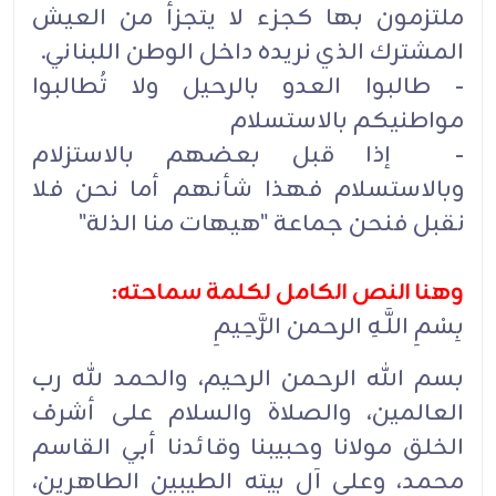
ملتزمون بها كجزء لا يتجزأ من العيش
‏المشترك الذي نريده داخل الوطن اللبناني.
- طالبوا العدو بالرحيل ولا تُطالبوا
مواطنيكم بالاستسلام
- إذا قبل بعضهم بالاستزلام
وبالاستسلام فهذا شأنهم أما نحن فلا
نقبل فنحن جماعة "هيهات منا الذلة"
وهنا النص الكامل لكلمة سماحته:
بِسْمِ اللَّـهِ الرحمن الرَّحِيمِ
بسم الله الرحمن الرحيم، والحمد لله رب
العالمين، والصلاة والسلام على أشرف
الخلق مولانا وحبيبنا وقائدنا ‏أبي القاسم
محمد، وعلى آل ‏بيته الطيبين الطاهرين،