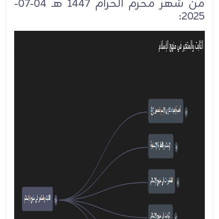
من شهر ‏محرم الحرام 1447 هـ 04-07-
2025: