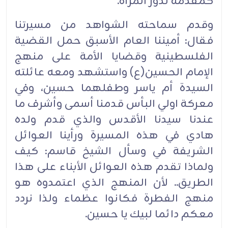
كمقدمة لدور المرأة.
وقدم سماحته الشواهد من مسيرتنا
فقال: أميننا العام الأسبق حمل القضية
الفلسطينية وقضايا الأمة على منهج
الإمام الحسين(ع) واستشهد ومعه عائلته
السيدة أم ياسر وطفلهما حسين، وفي
معركة اولي البأس قدمنا أسمى وأشرف ما
عندنا سيدنا الأقدس والذي قدم ولده
هادي في هذه المسيرة ورأينا العوائل
الشريفة في وسأل الشيخ قاسم: كيف
ولماذا تقدم هذه العوائل الأبناء على هذا
الطريق.. لأن المنهج الذي اعتمدوه هو
منهج الفطرة فكانوا عظماء ولذا نردد
معكم دائما لبيك يا حسين.