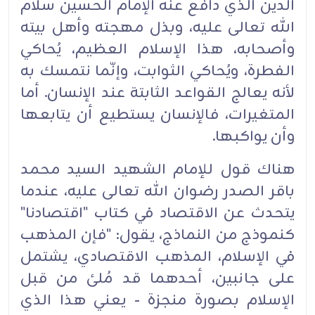
الدين الذي دافع عنه الإمام ‏الحسين سلام
الله تعالى ‏عليه، وبذل مهجته وأهل بيته
وأصحابه، هذا الإسلام العظيم، يُحاكي
الفطرة، ‏ويُحاكي الثوابت، وإنّما نتمسك به
لأنه يعالج القواعد الثابتة ‏عند الإنسان. أما
المتغيرات، فالإنسان يستطيع أن ‏يتابعها
وأن يواكبها. ‏
هناك قول للإمام الشهيد السيد محمد
باقر الصدر رضوان الله تعالى عليه، عندما
‏يتحدث عن الاقتصاد في ‏كتاب "اقتصادنا"
كنموذج من النماذج، يقول: "فإن المذهب
في الإسلام، المذهب الاقتصادي، يشتمل
على ‏جانبين، ‏أحدهما قد مُلئ من قبل
الإسلام بصورة منجزة - يعني هذا الذي