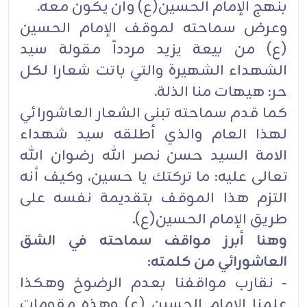
بنهج الإمام الحسين(ع) وأن يكون معه.
وعرض سماحته لموقف الإمام الحسين
(ع) من بيعة يزيد مردداً مقولة سيد
الشهداء الشهيرة والتي باتت شعارا لكل
حر: هيهات منا الذلة.
كما قدم سماحته تبنى الشعار العاشورائي
لهذا العام والذي أطلقه سيد شهداء
الامة السيد حسن نصر الله رضوان الله
تعالى عليه: ما تركتك يا حسين، وكيف أنه
التزم هذا الموقف بتقديمة نفسه على
طريق الإمام الحسين(ع).
وهنا أبرز مواقف سماحته في الشق
العاشورائي من كلمته:
- نقارب مواقفنا بعدم الرضوخ وهكذا
علمنا الإمام الحسين (ع) وهذه مقومات