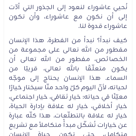
نُحيي عاشوراء لنعود إلى الجذور التي أدّت
إلى أن نكون مع عاشوراء، وأن تكون
عاشوراء قدوة لنا.‏
كيف نبدأ؟ نبدأ من الفطرة.‏ هذا الإنسان
مفطور من الله تعالى على مجموعة من
الخصائص، مفطور من الله ‏تعالى أن
يكون متعلّقًا بالله ‏تعالى، قريبًا من
السماء.‏ هذا الإنسان يحتاج إلى موجّه
لحياته، لأنّ اليوم كلّ واحد ‏منّا سيختار خيارًا
معيّنًا في حياته: خيار ثقافي، ‏خيار اجتماعي،
خيار أخلاقي، خيار له علاقة بإدارة الحياة،
‏خيار له علاقة بالتطلّعات.‏ هذا كلّه عبارة
عن خيارات تُشكّل مبدأً متكاملاً مع تشريع
متكامل، حتى تكون ‏حياة الإنسان