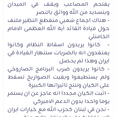
يقتحم المصاعب ويقف في الميدان
وبتسديد من اللّه وواثق بالنصر
- هناك اجماع شعبي منقطع النظير ملتف
حول قيادة القائد آية اللّه العظمى الامام
الخامنئي
- كانوا يريدون اسقاط النظام وكانوا
يعتقدون انه بالضربات ستنهار القيادة في
ايران وهذا لم يحصل
- كانوا يريدون ضرب البرنامج الصاروخي
ولم يستطيعوا وبقيت الصواريخ تسقط
على الكيان وتنتج تاثيراتها الكبيرة
- اثبت الكيان مجددا انه عاجز عن ان يستمر
يوما واحدا بدون الدعم الاميركي
- نحن في لبنان كحزب الله مع خيارات ايران