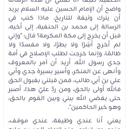
الحنفية. طبعًا أنا لفتني أن هذه الرسالة
واضح أن الإمام الحسين عليه السلام يريد
أن يترك وثيقة للتاريخ. ‏‏ماذا كتب في
الرسالة إلى محمد بن الحنفية، إلى أخيه،
قبل أن يخرج إلى مكة المكرمة؟ قال: "وإني
لم أخرج ‏‏أشِرًا ولا بطرًا، ولا مفسدًا ولا
ظالمًا، وإنما خرجت لطلب الإصلاح في أمة
جدي رسول الله. أريد أن آمر ‏‏بالمعروف
وأنهى عن المنكر، وأسير بسيرة جدي وأبي
علي بن أبي طالب، فمن قبلني بقبول الحق
فالله أولى ‏‏بالحق، ومن ردّ عليّ هذا، أصبر
حتى يقضي الله بيني وبين القوم بالحق،
وهو خير الحاكمين".‏
يعني أنا عندي وظيفة، عندي موقف،