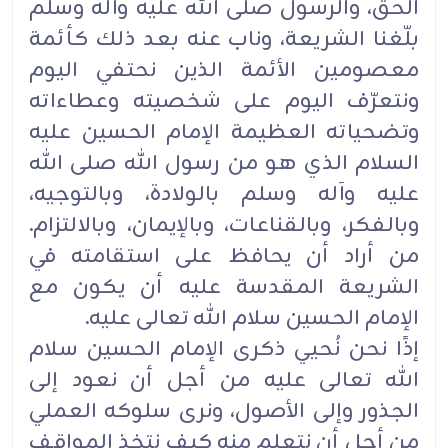
الحق، والرسول صلى الله عليه وآله وسلم
بلّغنا الشريعة، وناب عنه بعد ‏‏ذلك كأئمة
معصومين الأئمة الذين نحتفي اليوم
ونتعرّف اليوم على شخصيته وعطاءاته
وتضحياته ‏العظيمة ‏الإمام الحسين عليه
السلام الذي هو من رسول الله صلى الله
عليه وآله وسلم بالولادة، وبالتوجيه،
‏وبالفكر، ‏وبالقناعات، وبالإيمان، وبالالتزام.
من أراد أن يحافظ على استقامته في
الشريعة المقدسة عليه أن ‏يكون مع
‏الإمام الحسين سلام الله تعالى عليه.‏
إذًا نحن نُحيي ذكرى الإمام الحسين سلام
الله تعالى عليه من أجل أن نعود إلى
الجذور وإلى الأصول، ونرى ‏‏سلوكه العملي
من أجل أن نتعلم منه كيف نتخذ المواقف