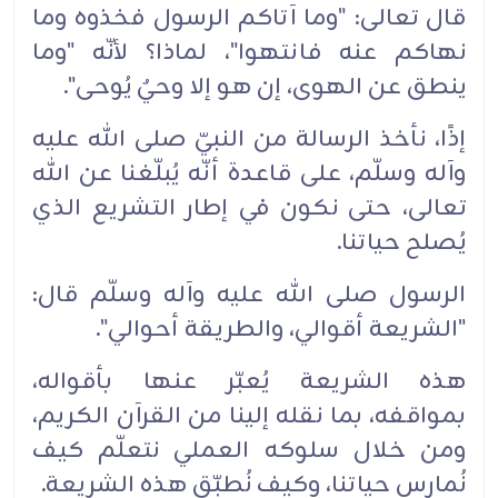
قال تعالى: "وما آتاكم الرسول فخذوه وما
نهاكم عنه فانتهوا"، لماذا؟ لأنّه "وما
ينطق عن الهوى، إن هو إلا ‏وحيٌ يُوحى".‏
إذًا، نأخذ الرسالة من النبيّ صلى الله عليه
وآله وسلّم، على قاعدة أنّه يُبلّغنا عن الله
تعالى، حتى نكون في ‏‏إطار التشريع الذي
يُصلح حياتنا.‏
الرسول صلى الله عليه وآله وسلّم قال:
"الشريعة أقوالي، والطريقة أحوالي".‏
هذه الشريعة يُعبّر عنها بأقواله،
بمواقفه، بما نقله إلينا من القرآن الكريم،
ومن خلال سلوكه العملي نتعلّم كيف
‏‏نُمارس حياتنا، وكيف نُطبّق هذه الشريعة.‏