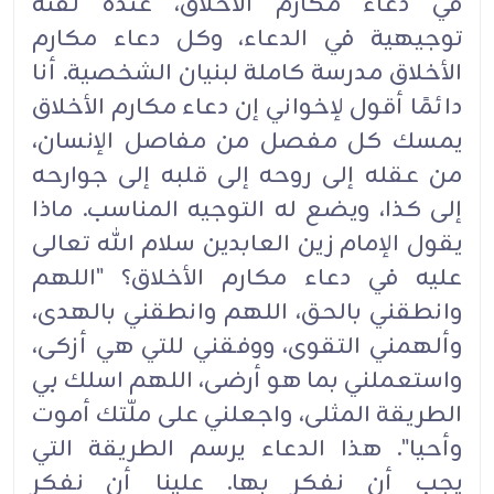
في دعاء مكارم الأخلاق، عنده لفتة
توجيهية في الدعاء، وكل ‏‏دعاء مكارم
الأخلاق مدرسة كاملة لبنيان الشخصية. أنا
دائمًا أقول لإخواني إن دعاء مكارم ‏الأخلاق
يمسك ‏كل مفصل من مفاصل الإنسان،
من عقله إلى روحه إلى قلبه إلى جوارحه
إلى كذا، ويضع له ‏التوجيه ‏المناسب. ماذا
يقول الإمام زين العابدين سلام الله تعالى
عليه في دعاء مكارم الأخلاق؟ "اللهم
‏وانطقني ‏بالحق، اللهم وانطقني بالهدى،
وألهمني التقوى، ووفقني للتي هي أزكى،
واستعملني بما هو أرضى، ‏اللهم ‏اسلك بي
الطريقة المثلى، واجعلني على ملّتك أموت
وأحيا".‏ هذا الدعاء يرسم الطريقة التي
يجب أن نفكر ‏بها. علينا أن نفكر