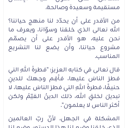
مستقيمة وسعيدة ‏وصالحة.‏
من الأقدر على أن يحدّد لنا منهج حياتنا؟
الله تعالى الذي خلقنا وسوّانا، ويعرف ما
نحن عليه، هو الأقدر على ‏أن يصمّم
مشروع حياتنا، وأن يضع لنا ‏التشريع
المناسب.‏
قال تعالى في كتابه العزيز: "فطرةَ اللهِ التي
فطرَ الناسَ عليها، فأقِم وجهكَ للدينِ
حنيفًا، فطرةَ اللهِ التي فطرَ ‏‏الناسَ عليها، لا
تبديلَ لخلقِ الله، ذلك الدينُ القيّمُ ولكن
أكثر الناس لا يعلمون".‏
المشكلة في الجهل، لأنّ ربّ العالمين
الذي خلقنا وضع لنا هذا الدستور، وضع لنا