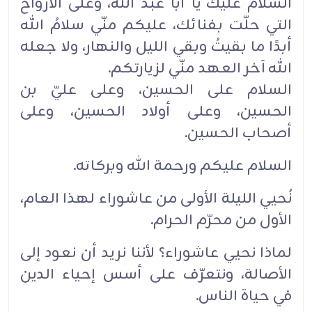
السلام عليك يا أبا عبد الله، وعلى الأرواح
التي حلّت بفنائك، عليكم منّي سلامُ الله
أبدًا ما بقيتُ وبقي الليل ‏‏والنهار، ولا جعله
الله آخر العهد منّي لزيارتكم.‏
السلام على الحسين، وعلى عليّ بن
الحسين، وعلى أولاد الحسين، وعلى
أصحاب الحسين.‏
السلام عليكم ورحمة الله وبركاته.‏
نُحيي الليلة الأولى من عاشوراء لهذا العام،
الأول من محرّم الحرام.‏
لماذا نحيي عاشوراء؟ لأننا نريد أن نعود إلى
الأصالة، ونتعرّف على أسس إحياء الدين
في حياة الناس.‏