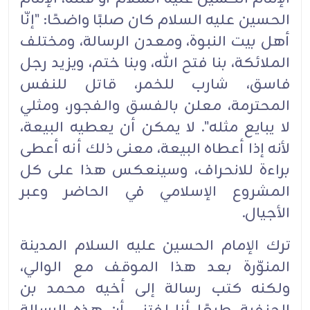
الحسين عليه السلام ‏‏كان صلبًا واضحًا: "إنّا
أهل بيت النبوة، ومعدن الرسالة، ومختلف
الملائكة، بنا فتح الله، وبنا ختم، ويزيد ‏‏رجل
فاسق، شارب للخمر، قاتل للنفس
المحترمة، معلن بالفسق والفجور، ومثلي
لا يبايع مثله". لا يمكن أن ‏‏يعطيه البيعة،
لأنه إذا أعطاه البيعة، معنى ذلك أنه أعطى
براءة للانحراف، وسينعكس هذا على ‏كل
المشروع ‏الإسلامي في الحاضر وعبر
الأجيال.‏
ترك الإمام الحسين عليه السلام المدينة
المنوّرة بعد هذا الموقف مع الوالي،
ولكنه كتب رسالة إلى أخيه محمد ‏‏بن