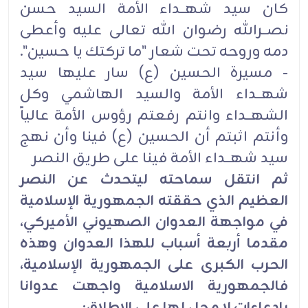
كان سيد شهــداء الأمة السيد حسن
نصــرالله رضوان الله تعالى عليه وأعطى
دمه وروحه تحت شعار "ما تركتك يا حسين".
- مسيرة الحسين (ع) سار عليها سيد
شهــداء الأمة والسيد الهاشمي وكل
الشهــداء وانتم رفعتم رؤوس الأمة عالياً
وأنتم اثبتم أن الحسين (ع) فينا وأن نهج
سيد شهــداء الأمة فينا على طريق النصر
ثم انتقل سماحته ليتحدث عن النصر
العظيم الذي حققته الجمهورية الإسلامية
في مواجهة العدوان الصهيوني الأميركي،
مقدما أربعة أسباب للهذا العدوان وهذه
الحرب الكبرى على الجمهورية الإسلامية،
فالجمهورية الاسلامية واجهت عدوانا
بادعاءات لا محل لها على الاطلاق: