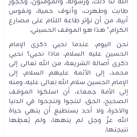
الله لنا ذلك، ورسوله، ‏‏والمؤمنون، وحجور
طابت وطهرت، وأنوف حمية، ونفوس
أبية، من أن نؤثر طاعة اللئام على مصارع
‏‏الكرام."‏ هذا هو الموقف الحسيني.‏
نحن اليوم، عندما نحيي ذكرى الإمام
الحسين عليه السلام، ماذا نحيي؟ نحيي
ذكرى أصالة الشريعة، من الله ‏تعالى إلى
محمد، إلى الأئمة عليهم السلام، إلى
الإمام الحسين سلام الله ‏تعالى عليه، ومنه
إلى الأمة جمعاء، أن ‏اسلكوا الموقف
الصحيح، الحق، لتنجوا وتنجحوا في الدنيا
والآخرة.‏ ولا أحد يستطيع أن ينهي حياة
الله عزّ ‏وجل لم ينهها، ولم يُعطِها
نتيجتها.‏