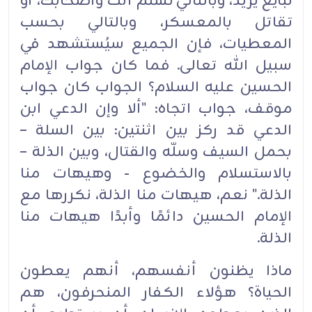
تبايع يزيد، ‏وبالتالي تسلم أنت وأصحابك، أو
تقاتل بالمعسكر، وبالتالي بحسب
المعطيات، فإن الجميع سيُستشهد في
‏سبيل ‏الله تعالى.‏ فما كان جواب الإمام
الحسين عليه السلام؟ الجواب كان جواب
موقف، جواب اتجاه:‏ ‏"ألا وإن ‏الدعي ابن
الدعي قد ركز بين اثنتين: بين السلة –
بحمل السيف وسلّه والقتال، وبين الذلة –
بالاستسلام ‏والخضوع - وهيهات منا
الذلة."‏ نعم، هيهات منا الذلة، نكررها مع
الإمام الحسين دائمًا وأبدًا هيهات منا
الذلة.‏
ماذا يظنون أنفسهم، أنهم يعطون
الحياة؟ هؤلاء الكفار المنحرفون، هم