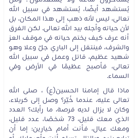
يُستشهد أيضًا، ‏يُستشهد في سبيل الله
تعالى، ليس لأنه ذهب إلى هذا المكان، بل
لأن حياته وأجله بيد الله تعالى.‏ لكن الفرق
أنه ‏عرف كيف يختم حياته في موقف العز
والشرف، فينتقل إلى الباري جلّ وعلا وهو
شهيد ‏عظيم، قاتل وعمل ‏في سبيل الله
تعالى، فأصبح عظيمًا في الأرض وفي
السماء.‏
ماذا قال إمامنا الحسين(ع) ، صلى الله
تعالى عليه، عندما خُيّر؟ وصل إلى كربلاء،
وكان لا يزال لديه فرصة، ما ‏رأيك؟ العدد
الذي معك قليل، 73 شخصًا، عدد قليل،
‏ومعك عيال، فأنت أمام خيارين:‏ إما أن