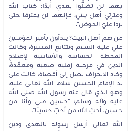
بهما لن تضلّوا بعدي أبدًا: كتاب الله
وعترتي أهل بيتي، فإنهما لن يفترقا حتى
يردا عليّ الحوض". ‏
من هم أهل البيت؟ يبدأون بأمير المؤمنين
علي عليه السلام وتتتابع المسيرة، وكانت
المحطة الحساسة ‏‏والأساسية لإصلاح
الدين في مرحلة زمنية صعبة ومعقّدة،
وكاد الانحراف يصل إلى أقصاه، كانت على
يد ‏‏الإمام الحسين سلام الله تعالى عليه،
وهو الذي قال عنه رسول الله صلى الله
عليه وآله وسلم: "حسين مني ‏‏وأنا من
حسين، أحبّ الله من أحبّ حسينًا".‏
الله تعالى أرسل رسوله بالهدى ودين