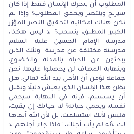
المطلوب أن يتحرك الإنسان فقط إذا كان
سيربح وينتصر ويحقق المطلوب؟ ‏وإذا لم
تكن هناك إمكانية ‏لتحقيق النصر المؤزر
الكبير المطلق، ينسحب؟ لا ليس هكذا،
مدرسة الإمام الحسين ‏عليه السلام
مدرسته مختلفة عن مدرسة أولئك الذين
يبحثون عن الحياة بالمذلة والخضوع،
وبنهاية المطاف ‏لن يحصلوا عليها.‏ نحن
جماعة نؤمن أن الأجل بيد الله تعالى. هل
يظن هذا الإنسان الذي يعيش ذليلًا ويقبل
‏أن يستسلم، فإنه في النهاية ‏سيحمي
نفسه، ويحمي حياته؟ لا، حياتك إن بقيت،
فليس لأنك استسلمت، بل لأن ‏الله أبقاها
لك لأنه لم يأتِ ‏أجلك، "فإذا جاء أجلهم لا
يستأخرون ساعة ولا يستقدمون". ومن