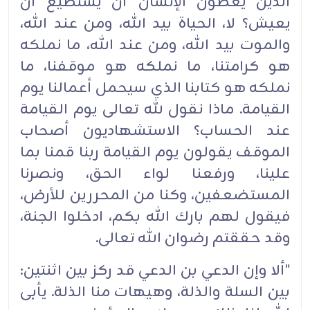
الذين يعطون الإنسان أن يستطيع أن
‏يعيش؟ لا، الحياة بيد الله، ‏ومن عند الله،
والموت بيد الله، ومن عند الله، ما نملكه
هو كرامتنا، ما نملكه هو ‏موقفنا، ما
نملكه هو كتابنا الذي سيحمل أعمالنا يوم
القيامة.‏ ماذا نقول لله تعالى يوم القيامة
عند الحساب؟ ‏الاستشهاديون أصحاب
الموقف يقولون يوم القيامة ربنا قمنا بما
علينا، ورفعنا لواء الحق، ونصرنا
‏المستضعفين، وكنا من المحررين للأرض،
فيقول لهم بارك الله بكم، ادخلوا الجنة،
وقد حققتم رضوان الله ‏تعالى.‏
‏"ألا وإن الدعي بن الدعي قد ركز بين اثنتين:
بين السلة والذلة، وهيهات منا الذلة. يأبى