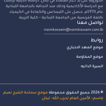
الحوزوية على يد كبار العلماء في لبنان. دراسته الدينية تزامنت
مع الدراسة الأكاديمية وذلك منذ التحاقه بالجامعة اللبنانية
عام 1970م. حصل على الليسانس والكفاءة في الكيمياء
باللغة الفرنسية من الجامعة اللبنانية - كلية التربية.
تواصل معنا
naimkassem@naimkassem.com.lb
روابط
موقع العهد الاخباري
موقع المقاومة
السيرة الذاتيه
©
2026
جميع الحقوق محفوطة
موقع سماحة الشيخ نعيم
قاسم- الأمين العام لحزب الله- لبنان