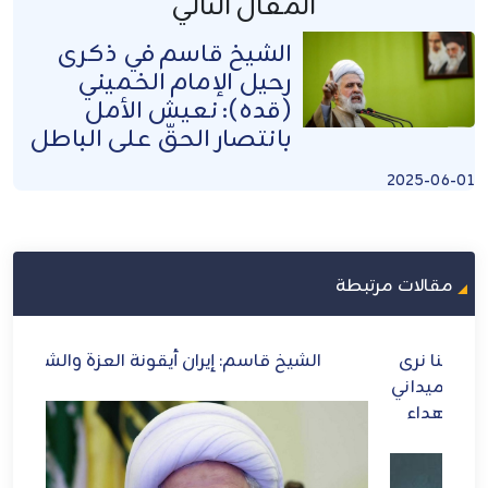
المقال التالي
الشيخ قاسم في ذكرى
رحيل الإمام الخميني
(قده): نعيش الأمل
بانتصار الحقّ على الباطل
2025-06-01
مقالات مرتبطة
رى
الشيخ قاسم: إيران أيقونة العزة والشرف
الش
ني
ل