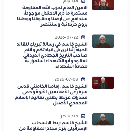
منذ يوم
الأمين العام لحزب الله: المقاومة
مستمرة ما دام الاحتلال موجوداً،
سندافع عن أرضنا وحقوقنا ووطننا
بروح كربلائية وسننتصر
2026-07-22
الشيخ قاسم في رسالة تبريك للقائد
الحية: إنَّنا نرى في قيادتكم وأنتم
صاحب التاريخ الجهادي الميداني
لعقود وأبو الشهداء استمراريةً
للقادة الشهداء
2026-07-08
الشيخ قاسم: إمامنا الخامنئي قدس
سره رعى الأمة بعين الأبوة وحمى
مسارات عزتها بهدي تعاليم الإسلام
المحمدي الأصيل
منذ شهر
الشيخ قاسم: ربط الانسحاب
الإسرائيلي بنزع سلاح المقاومة من