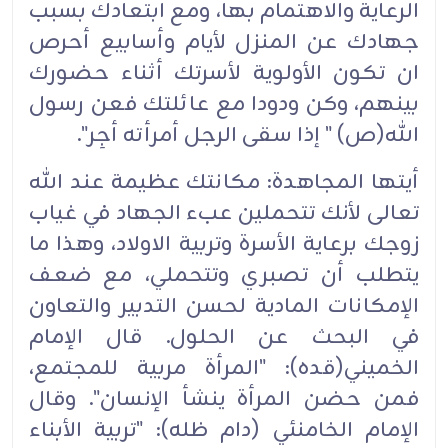
الرعاية والاهتمام بها، ومع ابتعادك بسبب
جهادك عن المنزل لأيام وأسابيع أحرص
ان تكون الأولوية لأسرتك أثناء حضورك
بينهم، وكن ودودا مع عائلتك فعن رسول
الله(ص) " إذا سقى الرجل أمرأته أجِر".
أيتها المجاهدة: مكانتك عظيمة عند الله
تعالى لأنك تتحملين عبء الجهاد في غياب
زوجك برعاية الأسرة وتربية الاولاد، وهذا ما
يتطلب أن تصبري وتتحملي، مع ضعف
الإمكانات المادية لحسن التدبير والتعاون
في البحث عن الحلول. قال الإمام
الخميني(قده): "المرأة مربية للمجتمع،
فمن حضن المرأة ينشأ الإنسان". وقال
الإمام الخامنئي (دام ظله): "تربية الأبناء