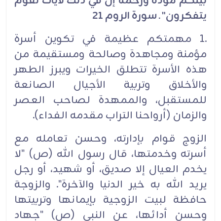
بينكم مودة ورحمة إن في ذلك لايات لقوم
يتفكرون" ـ سورة الروم 21
.1 مهمتكم عظيمة في تكوين أسرة
مؤمنة ومجاهدة وصالحة ومستقيمة من
هذه الأسرة تتطلق الخيرات ويبرز الطهر
والأخلاق وتربية الأجيال الصانعة
للمستقبل، والممهدة لصاحب العصر
والزمان (أرواحنا التراب مقدمه الفداء).
الزوج قوام بإدارته، وحسن تعامله مع
أسرته وخدمتها، قال رسول الله (ص) "لا
يخدم العيال إلا صديق، أو شهيد، أو رجل
يريد الله به خير الدنيا والآخرة". والزوجة
حافظة لبيت الزوجية بإيمانها وتربيتها
وحسن أدائها، عن النبي (ص) "جهاد