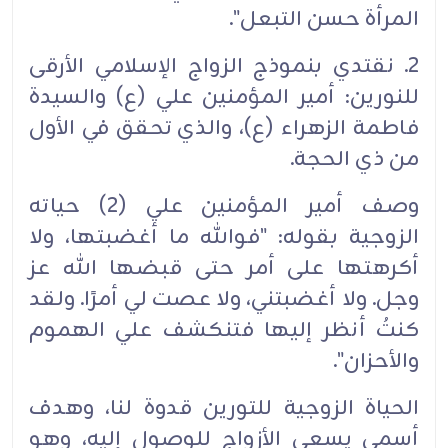
المرأة حسن التبعل".
2. نقتدي بنموذج الزواج الإسلامي الأرقى
للنورين: أمير المؤمنين علي (ع) والسيدة
فاطمة الزهراء (ع)، والذي تحقق في الأول
من ذي الحجة.
وصف أمير المؤمنين علي (2) حياته
الزوجية بقوله: "فوالله ما أغضبتها، ولا
أكرهتها على أمر حتى قبضها الله عز
وجل. ولا أغضبتني، ولا عصت لي أمرًا. ولقد
كنتُ أنظر إليها فتنكشف علي الهموم
والأحزان".
الحياة الزوجية للتورين قدوة لنا، وهدف
أسمى يسعى الأزواج للوصول إليه، وهو