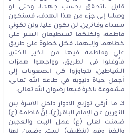
قابل للتحقق بحسب جهدنا، وحتى لو
وصلنا إلى جزء من هذا الهدف، فسنكون
سعداء وفائزين. لن تكون عليا. ولن تكوني
فاطمة، ولكنكما تستطيعان السير على
خطاهما وإليهما، فكل خطوة على طريق
علي وفاطمة فيها من الخير الكثير،
فأوغلوا في الطريق، وواجهوا همزات
الشياطين، تتجاوزوا كل الصعوبات إلى
أجمل حياة دنيوية في طاعة الله تعالى،
مشفوعة بآخرة فيها رضوان الله تعالى.
3. ما أرقى توزيع الأدوار داخل الأسرة بين
النورين عن الإمام الباقر(ع)، إنَّ فاطمة (ع)
ضمنت لعلي (ع) عمل البيت والعجين
والخبز وقم (تنظيف) البيت. وضمن لها