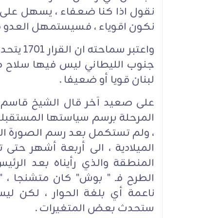
نقول اذا كنا ضعفاء ، يسهل على الع
نكون اقوياء ، فسيستمهل العدو قب
واعتبر س
لبنان قويا أو ضعيفا .
على صعيد آخر قال الشيخ قاسم " 
المرحلة برسم سياستها المستقبلية ل
، ولم تستكمل بعد رسم الصورة الت
الميلادية ، الى أربعة أشهر حت
المنطقة والذي رأيناه بعد الرئ
الطرح فـ " بوش" كان متشنجا ، "
ناعمة أي بلغة الحوار ، لكن لي
ستحدث بعض المتغيرات .