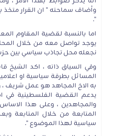
انه يذكر ضوابط بهذا الامر ، ومك
وأضاف سماحته " ان القرار متخذ بال
".
اما بالنسبة لقضية المقاوم المع
يوجد تواصل معه من خلال المحامين
نجعله محل تجاذب سياسي بين حزب 
وفي السياق ذاته ، اكد الشيخ ق
المسائل بطرقة سياسية او اعلامية
به الاخ المجاهد هو عمل شريف ، ون
يدعم القضية الفلسطينية في اط
والمجاهدين ، وعلى هذا الاساس
المتابعة من خلال المتابعة وبعض
سياسية لهذا الموضوع ".