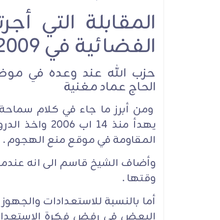
المقابلة التي أجر
to the Pledge: Sheikh
Naim Qassem on
الفضائية في 18/9/2009
tyrdom, Resistance
d the Road Ahead
حزب الله عند وعده في موضوع
الحاج عماد مغنية
ومن أبرز ما جاء في كلام سماحة
يهدأ منذ 14 اب 
المقاومة في موقع منع الهجوم .
مقابلات
وأضاف الشيخ قاسم الى انه عندما
وقتها .
أما بالنسبة للاستعدادات والجهوزية
البعض في رفض فكرة الاستعداد انن