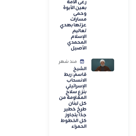
رعى الأمة
بعين الأبوة
وحمى
مسارات
عزتها بهدي
تعاليم
الإسلام
المحمدي
الأصيل
منذ شهر
الشيخ
قاسم: ربط
الانسحاب
الإسرائيلي
بنزع سلاح
المقاومة من
كل لبنان
طرحٌ خطير
جدًا يتجاوز
كل الخطوط
الحمراء