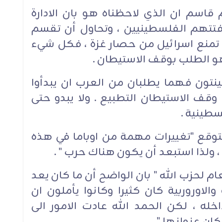
 قاسم ان الذي لاحظناه هو بان الادارة
، فتتهم الفلسطينيين ، وتحاول أن تقسم
تمنع اسرائيل من حصار غزة ، فكل شيء
 هو الطلب بوقف الاستيطان .
لينتون فهما يطلبان من العرب ان يبدأوا
وقف الاستيطان التطبيع . ولا يبدو حتى
سطينية .
يتوقع "تغييرات مهمة من اوباما في هذه
، ولذا استبعد أن يكون هناك حرب " .
م لحزب الله " بان الواضح أن ما كان يعد
والاوروربية كان كثيرا وكانوا يأملون ان
داخله ، لكن الحمد الله عادت الامور الى
ن عنوانها " .