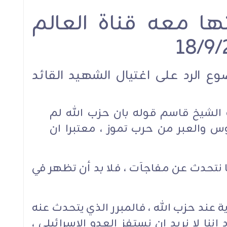
تها معه قناة العالم
Loyal 
في الذكرى السنوية الأولى
an après l’inhumation
للتشييع المهيب.. الشيخ
u sayyed Nasrallah,
Mar
قاسم لـ"العهد": سنبقى
ikh Qassem à AlAhed:
an
ثابتين
s resterons fermes et
e droit à la défense et
 الرد على اغتيال الشهيد القائد
à la résistance est
légitime
 الشيخ قاسم قوله بان حزب الله لم
2006 واخذ الدروس والعبر من حرب تموز ، معتبرا ان
مقابلات
 نتحدث عن مفاجآت ، فلا بد أن تظهر في
مقابلات
 عند حزب الله ، فالمبرر الذي يتحدث عنه
ا لا نريد ان نستفز العدو الاسرائيلي ،