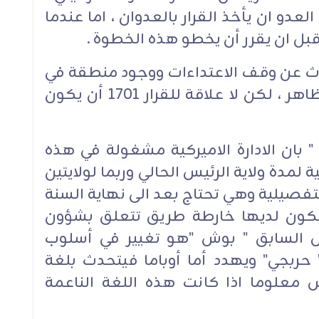
دو ان يأخذ القرار بالعدوان ، اما عندما
ل ان يقرر أن يخطو هذه الخطوة .
ماحته ان القرار 1701 يتحدث عن وقف الاعتداءات ووجود منطقة في
جنوب الليطاني ليس فيها سلاح ظاهر ، لكن لا علاقة للقرار 1701 أن يكون
بان الادارة الاميركية مشغولة في هذه
مدة ولاية الرئيس الحالي وربما لولايتين
فصيلية وهي تحتاج بعد الى نهاية السنة
ى تكون لديها خارطة طريق تتعلق بشؤون
يس السابق " بوش "هو تغيير في أسلوب
 حربجي" ويهدد أما أوباما فيتحدث بلغة
س معلوما اذا كانت هذه اللغة الناعمة