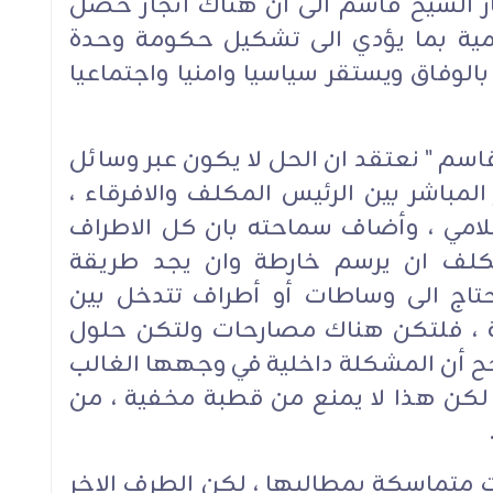
ر الشيخ قاسم الى ان هناك انجاز حصل
مية بما يؤدي الى تشكيل حكومة وحدة
 بالوفاق ويستقر سياسيا وامنيا واجتماعيا
اسم " نعتقد ان الحل لا يكون عبر وسائل
ر المباشر بين الرئيس المكلف والافرقاء ،
علامي ، وأضاف سماحته بان كل الاطراف
كلف ان يرسم خارطة وان يجد طريقة
حتاج الى وساطات أو أطراف تتدخل بين
ة ، فلتكن هناك مصارحات ولتكن حلول
رجح أن المشكلة داخلية في وجهها الغالب
 لكن هذا لا يمنع من قطبة مخفية ، من
الت متماسكة بمطالبها ، لكن الطرف الاخر