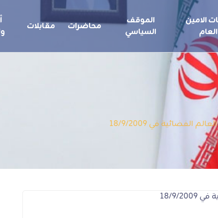
ت الامين
الموقف
أ
محاضرات
مقابلات
العام
السياسي
ول
م الفضائية في 18/9/2009