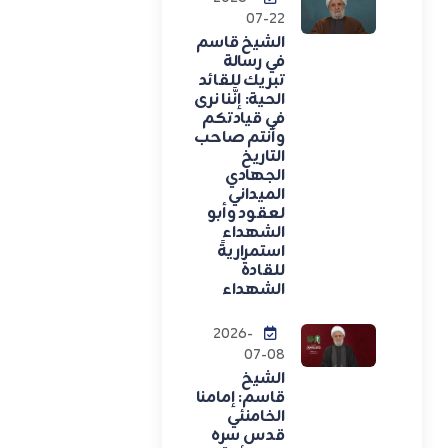
07-22
الشيخ قاسم
في رسالة
تبريك للقائد
الحية: إنَّنا نرى
في قيادتكم
وأنتم صاحب
التاريخ
الجهادي
الميداني
لعقود وأبو
الشهداء
استمراريةً
للقادة
الشهداء
2026-
07-08
الشيخ
قاسم: إمامنا
الخامنئي
قدس سره