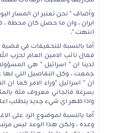
وأضاف " نحن نعتبر ان المسار اليو
ايران ، وان ما حصل كان محطة ، 
انتهت ".
أما بالنسبة للتحقيقات في قضية اغ
فقال نائب الامين العام لحزب ال
لدينا ان " اسرائيل " هي المسؤولة
جمعت ، وكل التفاصيل التي لها ع
ان " اسرائيل "وراء الامر كما ان 
بسرعة فالجاني معروف مئة بالمئ
واذا ظهر اي شيء جديد يتطلب اعلام
أما بالنسبة لموضوع الرد على الاغ
وعده ، ولكن هذا الوعد ليس مرتب