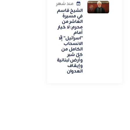
منذ شهر
الشيخ قاسم
في مسيرة
العاشر من
محرم: لا خيار
أمام
"اسرائيل" إلّا
الانسحاب
الكامل من
كلّ شبر
وأرض لبنانية
وإيقاف
العدوان