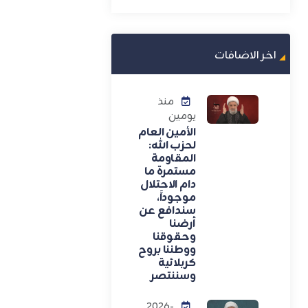
اخر الاضافات
منذ
يومين
الأمين العام
لحزب الله:
المقاومة
مستمرة ما
دام الاحتلال
موجوداً،
سندافع عن
أرضنا
وحقوقنا
ووطننا بروح
كربلائية
وسننتصر
2026-