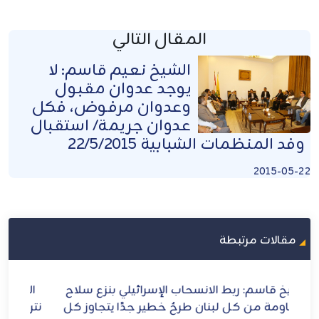
المقال التالي
الشيخ نعيم قاسم: لا
يوجد عدوان مقبول
وعدوان مرفوض، فكل
عدوان جريمة/ استقبال
وفد المنظمات الشبابية 22/5/2015
2015-05-22
مقالات مرتبطة
اح
الأمين العام لحزب الله يعاهد الإمام الشهيد: لن
ال
 كل
نترك ميدان الشرف والمقـاومة ومواجهة الطاغوت