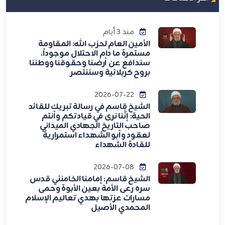
منذ 3 أيام
الأمين العام لحزب الله: المقاومة
مستمرة ما دام الاحتلال موجوداً،
سندافع عن أرضنا وحقوقنا ووطننا
بروح كربلائية وسننتصر
2026-07-22
الشيخ قاسم في رسالة تبريك للقائد
الحية: إنَّنا نرى في قيادتكم وأنتم
صاحب التاريخ الجهادي الميداني
لعقود وأبو الشهداء استمراريةً
للقادة الشهداء
2026-07-08
الشيخ قاسم: إمامنا الخامنئي قدس
سره رعى الأمة بعين الأبوة وحمى
مسارات عزتها بهدي تعاليم الإسلام
المحمدي الأصيل