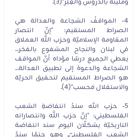
ومليئة بالدروس والعِبَر"(3).
4- المواقفُ الشجاعة والعدالة هي
الصراط المستقيم: "إنّ انتصار
المقاومة الإسلاميّة وحزب اللَّه العملاق
في لبنان والنجاح المشفوع بالفخر...
يعطي الجميع درسًا مؤداه أنّ المواقف
الشجاعة والدعوة إلى تطبيق العدالة...
هو الصراط المستقيم لتحقيق الحريّة
والاستقلال فحسب"(4).
5- حزب الله سندُ انتفاضةِ الشعب
الفلسطيني: "إنّ حزب اللَّه وانتصاراته
التاريخيّة يشكلّان اليوم سند انتفاضة
الشعب الفلسطينيّ, وهو حتمًا سندٌ