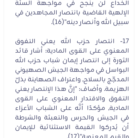
الخداع لن ينجح في مواجهة السنَّة
الإلهية القاضية بانتصار المجاهدين في
سبيل الله وأنصار دينه"(16).
17- انتصار حزب الله يعني التفوق
المعنوي على القوى المادية: أشار قائد
المادية, مؤكدًا أنَّه على الشباب‎ الأعزاء
في‎ الجيش‎ والحرس‎ والتعبئة‎‎‎ والشرطة
والقيم‎ المعنوية"(17).