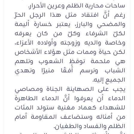
ساحات محاربة الظلم وعرين الأحرار.
رغم أنَّ افتقاد مثل هذا الرجل الحرّ
والمضحي والبارز، يعتبر خسارة أليمة
لکلّ الشرفاء وکلّ من کان يعرفه
وخاصة والديه وزوجته وأولاده الأعزاء،
لکن حياة وممات مثل هؤلاء الأشخاص
هي ملحمة توقظ الشعوب وتلهم
الشباب وترسم أُفقًا منيرًا وتهدي
الجميع إليه.
يجب على الصهاينة الجناة ومصاصي
الدماء أن يعرفوا أنَّ الدماء الطاهرة
للشهداء کعماد مغنية ستولد المئات
من أمثاله وستضاعف المقاومة أمام
الظلم والفساد والطغيان.