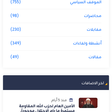
الموقف السياسي
(755)
محاضرات
(98)
مقابلات
(230)
أنشطة ولقاءات
(349)
مقالات
(49)
اخر الاضافات
منذ 5 أيام
الأمين العام لحزب الله: المقاومة
مستمرة ما دام الاحتلال موجوداً،