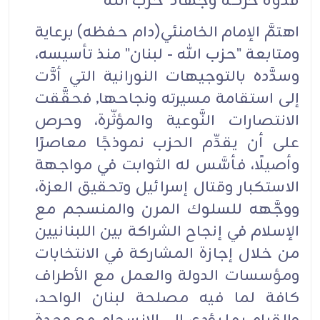
قدوة حركة وجهاد ’حزب الله’
اهتمَّ الإمام الخامنئي(دام حفظه) برعاية
ومتابعة "حزب الله - لبنان" منذ تأسيسه،
وسدَّده بالتوجيهات النورانية التي أدَّت
إلى استقامة مسيرته ونجاحها, فحقَّقت
الانتصارات النَّوعية والمؤثّرة، وحرص
على أن يقدِّم الحزب نموذجًا معاصرًا
وأصيلًا، فأسَّس له الثوابت في مواجهة
الاستكبار وقتال إسرائيل وتحقيق العزة،
ووجَّهه للسلوك المرن والمنسجم مع
الإسلام في إنجاح الشراكة بين اللبنانيين
من خلال إجازة المشاركة في الانتخابات
ومؤسسات الدولة والعمل مع الأطراف
كافة لما فيه مصلحة لبنان الواحد،