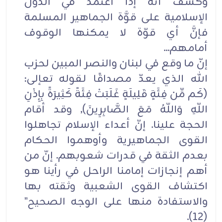
وكشف أنَّه إذا اعتُمد في الدول
الإسلامية على قوَّة الجماهير المسلمة
فإنَّ أي قوّة لا يمكنها الوقوف
أمامهم...
إنّ ما وقع في لبنان والنصر المبين لحزب
الله الذي يعدّ مصداقًا لقوله تعإلى:
(كَم مِّن فِئَةٍ قَلِيلَةٍ غَلَبَتْ فِئَةً كَثِيرَةً بِإِذْنِ
اللّهِ وَاللّهُ مَعَ الصَّابِرِينَ), وقد أقام
الحجة علينا. إنّ أعداء الإسلام تجاهلوا
القوى الجماهيرية وأوهموا الحكام
بعدم الثقة في قدرات شعوبهم. إنّ من
أهم إنجازات إمامنا الراحل في رأينا هو
اكتشاف القوى الشعبية وثقته بها
والاستفادة منها على الوجه الصحيح"
(12).