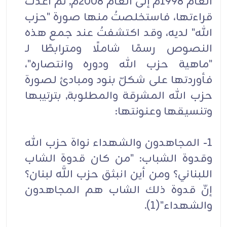
العام 1998م إلى العام 2008م, ثم أعدتُ
قراءتها، فاستخلصتُ منها صورة "حزب
الله" لديه، وقد اكتشفتُ عند جمع هذه
النصوص رسمًا شاملًا ومترابطًا لـ
"ماهية حزب الله ودوره وانتصاره"،
فأوردتها على شكلّ بنود ومبادئ لصورة
حزب الله المشرقة والمطلوبة, بترتيبها
وتنسيقها وعنونتها:
1- المجاهدون والشهداء نواة حزب الله
وقدوة الشباب: "من كان قدوة الشاب
اللبناني؟ ومن أين انبثق حزب اللَّه لبنان؟
إنّ قدوة ذلك الشاب هم المجاهدون
والشهداء"(1).