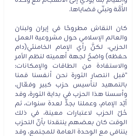
والقيام بما يؤدي إلى الانسجام مع وحدة
الأُمَّة وتبنّي قضاياها.
كان النقاش مطروحًا في إيران ولبنان
والعالم الإسلامي حول مشروعية العمل
الحزبي، لكنَّ رأي الإمام الخامنئي(دام
حفظه) واضحٌ لجهة أهميته لنظم الأمر
والاستفادة من الطاقات والإمكانات:
"قبل انتصار الثورة نحن أنفسنا قمنا
بالتمهيد لتأسيس حزب كبير وفعّال،
وأسسنا هذا الحزب في بداية الثورة، وقد
أيّد الإمام، وعملنا بجدٍّ لعدة سنوات، ثم
حُلّ الحزب لاعتبارات معينة، في ذلك
الوقت كان بعضهم ينتقدنا بأنّ التحزب
يتنافى مع الوحدة العامة للمجتمع، وقد