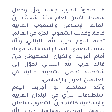
8- صمودُ الحزب جعله رمزًا, وجعل
سماحة الأمين العام قائدًا شعبيًّا: "إنَّ
العالم الإسلامي والشعوب العربية
كافة, وكذلك الشعوب الحرّة في العالم,
تدعم اليوم حزب الله اللبناني, وأنَّه
بسبب الصمود الشجاع لهذه المجموعة
أمام أمريكا والكيان الصهيوني فإنَّ
قائد حزب الله اللبناني تحوّل إلى
شخصية تحظى بشعبية عالية في
العالمين العربي والإسلامي.
وأكّد سماحته: لو أجريت اليوم
استطلاعات للرأي في البلدان العربية
والإسلامية كافة, فإنَّ الشعوب ستعلن
دعمها المطلق لمقاومة حزب الله