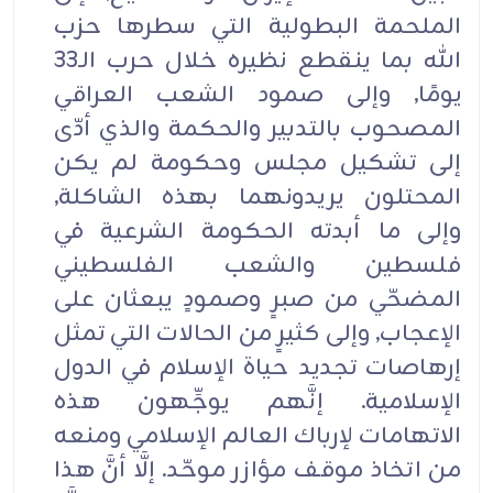
الملحمة البطولية التي سطرها حزب
الله بما ينقطع نظيره خلال حرب الـ33
يومًا, وإلى صمود الشعب العراقي
المصحوب بالتدبير والحکمة والذي أدّى
إلى تشکيل مجلس وحکومة لم يکن
المحتلون يريدونهما بهذه الشاکلة,
وإلى ما أبدته الحکومة الشرعية في
فلسطين والشعب الفلسطيني
المضحّي من صبرٍ وصمودٍ يبعثان على
الإعجاب, وإلى کثيرٍ من الحالات التي تمثل
إرهاصات تجديد حياة الإسلام في الدول
الإسلامية. إنَّهم يوجِّهون هذه
الاتهامات لإرباك العالم الإسلامي ومنعه
من اتخاذ موقف مؤازر موحّد. إلَّا أنَّ هذا