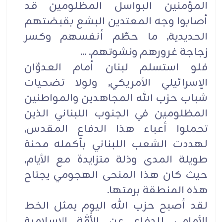
المؤمنين البواسل المظلومين قد
أصابوا وجه المعتدين البشع بقبضتهم
الحديدية, ما حطّم أنفسهم وكسر
زجاجة غرورهم ونشوتهم. ...
فلو استسلم لبنان أمام العدوّان
الإسرائيلي الأمريكي, ولولا تضحيات
شباب حزب الله المجاهدين والمواطنين
المظلومين في الجنوب اللبناني الذين
تحملوا أعباء هذا الدفاع المقدس,
لهددت الشعب اللبناني بأكمله محنة
طويلة المدى وذلة متزايدة مع الأيام,
حيث كان هذا المنحى الهجومي يجتاح
هذه المنطقة برمتها.
لقد أصبح حزب الله اليوم يمثل الخط
الأمامي للدفاع عن الأُمَّة الإسلامية