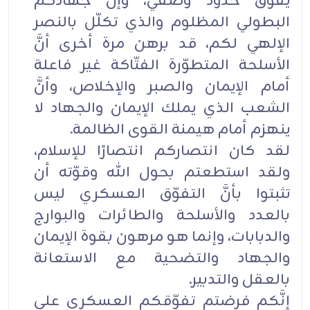
يفوق حدود وصفي، وإنَّ جهادكم
البطولي المظلوم والذي تكلّل بالنصر
الإلهي لكم، قد برهن مرة أخرى أنَّ
الأسلحة المتطوّرة الفتّاكة غير فاعلة
أمام الإيمان والصبر والإخلاص، وأنَّ
الشعب الذي يملك الإيمان والجهاد لا
ينهزم أمام هيمنة القوى الظالمة.
لقد كان انتصاركم انتصارًا للإسلام،
ولقد استطعتم بحول الله وقوّته أن
تثبتوا بأنَّ التفوّق العسكري ليس
بالعدد والأسلحة والطائرات والبوارج
والدبابات، وإنما هو مرهون بقوة الإيمان
والجهاد والتضحية مع الاستعانة
بالعقل والتدبير.
إنَّكم فرضتم تفوّقكم العسكري على