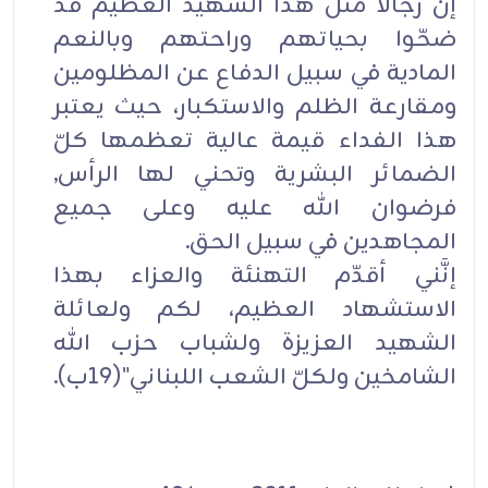
إنَّ رجالًا مثل هذا الشهيد العظيم قد
ضحّوا بحياتهم وراحتهم وبالنعم
المادية في سبيل الدفاع عن المظلومين
ومقارعة الظلم والاستکبار، حيث يعتبر
هذا الفداء قيمة عالية تعظمها کلّ
الضمائر البشرية وتحني لها الرأس,
فرضوان الله عليه وعلى جميع
المجاهدين في سبيل الحق.
إنَّني أقدّم التهنئة والعزاء بهذا
الاستشهاد العظيم، لکم ولعائلة
الشهيد العزيزة ولشباب حزب الله
الشامخين ولکلّ الشعب اللبناني"(19ب).