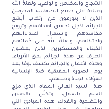
الشجاع والمخلص والواعي.. ولعنةُ الله
وعباده على جميع الصهاينة المجرمين
الذين لا يتورعون عن ارتكاب أبشع
الجرائم لأجل تحقيق أهدافهم وترويج
مفاسدهم واستمرار اعتداءاتهم
واحتلالهم.. ولعنةُ الله على حُماتهم
الخبثاء والمستكبرين الذين يغضون
الطرف عن هذه الجرائم بحق الأبرياء..
وهذه الأعمال والجرائم تكشف يومًا بعد
يوم الصورة الحقيقية ضدّ الإنسانية
لهؤلاء الجناة وخبثهم..
هـذا السيد العالي المقام الذي مزج
العلم بالعمل، وتكلّل بالصدق
والتضحية والفداء، هذه المبادئ التي
يعلمها في هذا الطريق لتحقيق