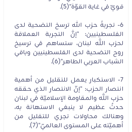
قويّ في غاية القوّة"(5).
6- تجربةُ حزب الله ترسخ التضحية لدى
الفلسطينيين: "إنَّ التجربة العملاقة
لحزب اللَّه لبنان، ستساهم في ترسيخ
روح التضحية لدى الفلسطينيين وباقي
الشباب العربي الطاهر"(6).
7- الاستكبار يعمل للتقليل من أهمية
انتصار الحزب: "إنّ الانتصار الذي حققه
حزب اللَّه والمقاومة الإسلاميّة في لبنان
حدثٌ عظيم لا ينبغي الاستهانة به،
وهنالك محاولات تجري للتقليل من
أهميّته على المستوى العالميّ"(7).