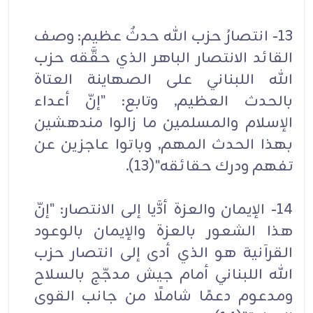
13- انتصارُ حزب الله حدثٌ عظيم: وصف
القائد الانتصار الباهر الذي حقَّقه حزب
الله اللبناني على الصهاينة العتاة
بالحدث العظيم, وتابع: "إنّ أعداء
الإسلام والمسلمين ما زالوا مندهشين
بهذا الحدث المهم, وباتوا عاجزين عن
تفهم ودرك حقائقه"(13).
14- الإيمان والعزة أدَّيا إلى الانتصار: "إنّ
هذا الشعور بالعزة والإيمان بالوعود
القرآنية هو الذي أدى إلى انتصار حزب
الله اللبناني أمام جيش مدجّج بالسلاح
ومدعوم دعمًا شاملًا من جانب القوى