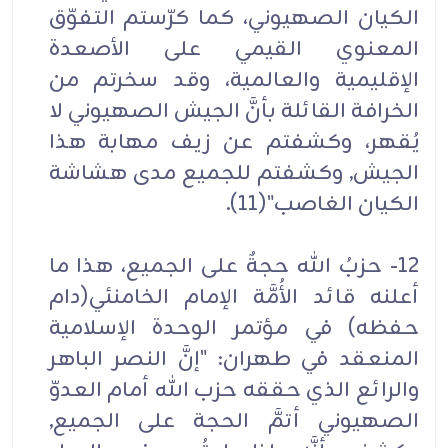
الكيان الصهيوني، كما كرّستم التفوّق
المعنوي القيمي على الأصعدة
الإقليمية والعالمية، وقد سخرتم من
الخرافة القائلة بأنَّ الجيش الصهيوني لا
يُقهر، وكشفتم عن زيف مهابة هذا
الجيش, وكشفتم للجميع مدى هشاشة
الكيان الغاصب"(11).
12- حزبُ الله حجةٌ على الجميع، هذا ما
أعلنه قائد الأُمَّة الإمام الخامنئي(دام
حفظه) في مؤتمر الوحدة الإسلامية
المنعقد في طهران: "إنَّ النصر الباهر
والرائع الذي حققه حزب الله أمام العدوّ
الصهيوني أتمَّ الحجة على الجميع,