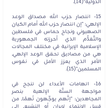
الدولية"(14).
15- انتصار حزب الله مصداق الوعد
الإلهي: "إن انتصار حزب الله أمام الكيان
الصهيوني ونجاح حماس في فلسطين
والتَّقدُّم الذي أحرزته الجمهورية
الإسلامية الإيرانية في مختلف المجالات
هي من مصاديق تحقق الوعد الإلهي,
الأمر الذي يعزز الأمل في نفوس
المسلمين"(15).
16- اتهامات الأعداء لن تنجح في
مواجهة السنَّة الإلهية بنصر
المجاهدين: "إنَّهم يوجِّهون تُهمًا, من
قبيل الانتماء لإيران أو التشيع, إلى