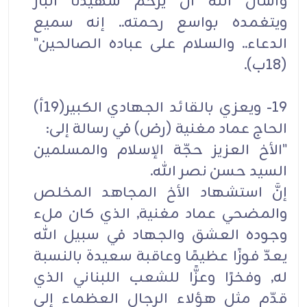
وأسأل الله أن يرحم شهيدنا البارّ
ويتغمده بواسع رحمته.. إنه سميع
الدعاء.. والسلام على عباده الصالحين"
(18ب).
19- ويعزي بالقائد الجهادي الكبير(19أ)
الحاج عماد مغنية (رض) في رسالة إلى:
"الأخ العزيز حجّة الإسلام والمسلمين
السيد حسن نصر الله.
إنَّ استشهاد الأخ المجاهد المخلص
والمضحي عماد مغنية, الذي کان ملء
وجوده العشق والجهاد في سبيل الله
يعدّ فوزًا عظيمًا وعاقبة سعيدة بالنسبة
له, وفخرًا وعزًّا للشعب اللبناني الذي
قدّم مثل هؤلاء الرجال العظماء إلى