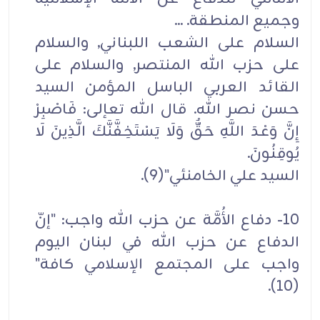
وجميع المنطقة. ...
السلام على الشعب اللبناني, والسلام
على حزب الله المنتصر, والسلام على
القائد العربي الباسل المؤمن السيد
حسن نصر الله. قال الله تعإلى: فَاصْبِرْ
إِنَّ وَعْدَ اللَّهِ حَقٌّ وَلَا يَسْتَخِفَّنَّكَ الَّذِينَ لَا
يُوقِنُونَ.
السيد علي الخامنئي"(9).
10- دفاع الأُمَّة عن حزب الله واجب: "إنّ
الدفاع عن حزب الله في لبنان اليوم
واجب على المجتمع الإسلامي كافة"
(10).